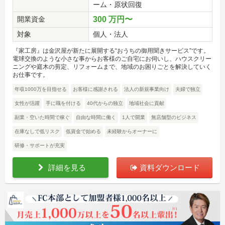
ーム・原状回復
開業資金
300 万円〜
対象
個人・法人
『家工房』は金沢屋が新たに展開する“おうちの御用聞きサービス”です。
電球交換のような小さな事からお客様のご自宅にお伺いし、ハウスクリー
ニングや庭木の剪定、リフォームまで、地域のお困りごとを解決していく
お仕事です。
年収1000万を目指せる
お客様に感謝される
法人の新規事業向け
夫婦で独立
女性が活躍
手に職を付ける
40代からの独立
地域社会に貢献
副業・空いた時間で稼ぐ
自由な時間に働く
1人で開業
無店舗型のビジネス
在庫なしで低リスク
低資金で始める
未経験からオーナーに
研修・サポートが充実
詳細を見る
資料ダウンロード