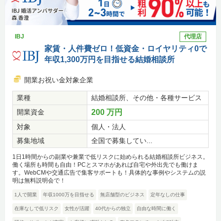
IBJ
代理店
家賃・人件費ゼロ！低資金・ロイヤリティ0で
年収1,300万円を目指せる結婚相談所
開業お祝い金対象企業
業種
結婚相談所、その他・各種サービス
開業資金
200 万円
対象
個人・法人
募集地域
全国で募集してい...
1日1時間からの副業や兼業で低リスクに始められる結婚相談所ビジネス。
働く場所も時間も自由！PCとスマホがあれば自宅や外出先でも働けま
す。WebCMや交通広告で集客サポートも！具体的な事例やシステムの説
明は無料説明会で！
1人で開業
年収1000万を目指せる
無店舗型のビジネス
定年なしの仕事
在庫なしで低リスク
女性が活躍
40代からの独立
自由な時間に働く