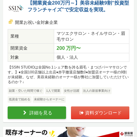
【開業資金200万円～】美容未経験9割“投資型
フランチャイズ”で安定収益を実現。
開業お祝い金対象企業
マツエクサロン・ネイルサロン・眉
業種
毛サロン
開業資金
200 万円〜
対象
個人・法人
【SSIN STUDIOは全国No.1シェア数を誇る眉毛・まつげパーマサロンで
す。】♦全国100店舗以上出店♦赤字撤退店舗数0♦加盟店オーナー様の9割
が未経験。なぜ、美容未経験のオーナー様が弊社に加盟していただけてい
るのか？↓
副業・空いた時間で稼ぐ
1人で開業
女性が活躍
法人の新規事業向け
低資金で始める
未経験からオーナーに
詳細を見る
資料ダウンロード