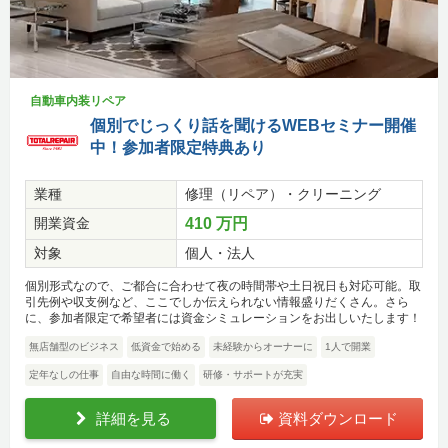
自動車内装リペア
個別でじっくり話を聞けるWEBセミナー開催
中！参加者限定特典あり
業種
修理（リペア）・クリーニング
開業資金
410 万円
対象
個人・法人
個別形式なので、ご都合に合わせて夜の時間帯や土日祝日も対応可能。取
引先例や収支例など、ここでしか伝えられない情報盛りだくさん。さら
に、参加者限定で希望者には資金シミュレーションをお出しいたします！
無店舗型のビジネス
低資金で始める
未経験からオーナーに
1人で開業
定年なしの仕事
自由な時間に働く
研修・サポートが充実
詳細を見る
資料ダウンロード