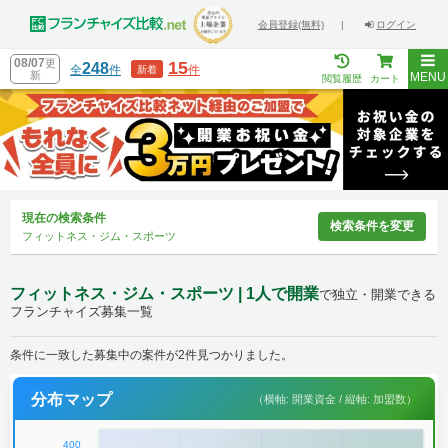
会員登録(無料)
|
ログイン
08/07
更
15
248
全
件
件
新着
新
MENU
閲覧履歴
カート
現在の検索条件
検索条件を変更
フィットネス・ジム・スポーツ
フィットネス・ジム・スポーツ | 1人で開業
で独立・開業できる
フランチャイズ募集一覧
条件に一致した募集中の案件が2件見つかりました。
分布マップ
（横軸: 開業資金 / 縦軸: 加盟数）
400