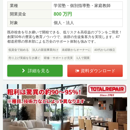
業種
学習塾・個別指導塾・家庭教師
開業資金
800 万円
対象
個人・法人
既存校舎を引き継いで開校できる、低リスク＆高収益のプランをご用意！
創業50年の豊富な教育ノウハウで、抜群の生徒集客力を実現します。47
都道府県の県本部による万全のサポート体制も強みです。
低資金で始める
法人の新規事業向け
未経験からオーナーに
40代からの独立
売り上げ実績を引き継ぐ
研修・サポートが充実
1人で開業
詳細を見る
資料ダウンロード