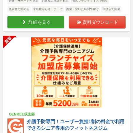
研修・サポートが充実
お客様に感謝される
有名フランチャイズで独立
低資金で始める
未経験からオーナーに
副業・空いた時間で稼ぐ
代理店で開業
詳細を見る
資料ダウンロード
新着
GENKEE倶楽部
介護予防専門！ユーザー負担1割の料金で利用
できるシニア専用のフィットネスジム