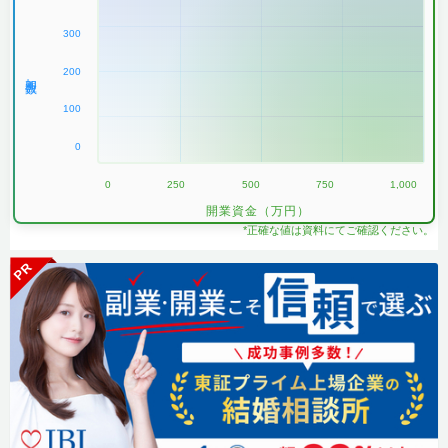
300
200
加盟数
100
0
0
250
500
750
1,000
開業資金（万円）
*正確な値は資料にてご確認ください。
PR