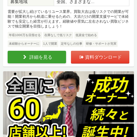
募集地域
全国、さまざまな...
需要が拡大し続けているリユース業界。買取大吉は低リスクでの開業が可
能！開業初月から軌道に乗せるための、大吉だけの開業支援サービで未経
験でも安定した経営が行えます。経験値や景気に左右されない買取ビジネ
スで独立開業を目指しましょう！
年収1000万を目指せる
在庫なしで低リスク
低資金で始める
未経験からオーナーに
1人で開業
定年なしの仕事
研修・サポートが充実
詳細を見る
資料ダウンロード