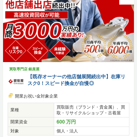
買取専門店 銀座屋
【既存オーナーの他店舗展開続出中】在庫リ
スク0！スピード換金が自慢◎
開業お祝い金対象企業
買取販売（ブランド・貴金属）、買
業種
取・リサイクルショップ・古着屋
開業資金
600 万円
対象
個人・法人