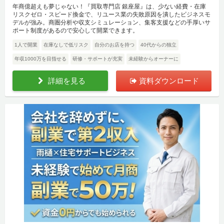
年商億超えも夢じゃない！『買取専門店 銀座屋』は、少ない経費・在庫
リスクゼロ・スピード換金で、リユース業の失敗原因を潰したビジネスモ
デルが強み。商圏分析や収支シミュレーション、集客支援などの手厚いサ
ポート制度があるので安心して開業できます。
1人で開業
在庫なしで低リスク
自分のお店を持つ
40代からの独立
年収1000万を目指せる
研修・サポートが充実
未経験からオーナーに
詳細を見る
資料ダウンロード