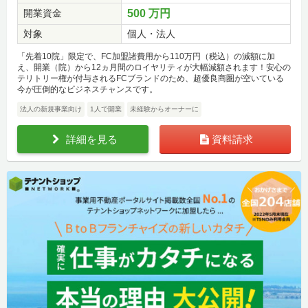
開業資金
500 万円
対象
個人・法人
「先着10院」限定で、FC加盟諸費用から110万円（税込）の減額に加
え、開業（院）から12ヵ月間のロイヤリティが大幅減額されます！安心の
テリトリー権が付与されるFCブランドのため、超優良商圏が空いている
今が圧倒的なビジネスチャンスです。
法人の新規事業向け
1人で開業
未経験からオーナーに
詳細を見る
資料請求