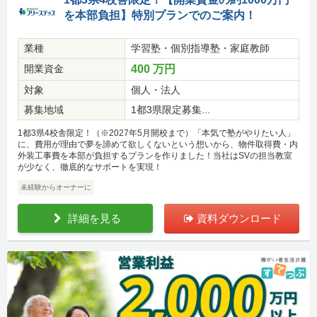
を本部負担】特別プランでのご案内！
業種
学習塾・個別指導塾・家庭教師
開業資金
400 万円
対象
個人・法人
募集地域
1都3県限定募集...
1都3県4校舎限定！（※2027年5月開校まで）「本気で塾がやりたい人」
に、費用が理由で夢を諦めて欲しくないという想いから、物件取得費・内
外装工事費を本部が負担するプランを作りました！当社はSVの担当教室
が少なく、徹底的なサポートを実現！
未経験からオーナーに
詳細を見る
資料ダウンロード