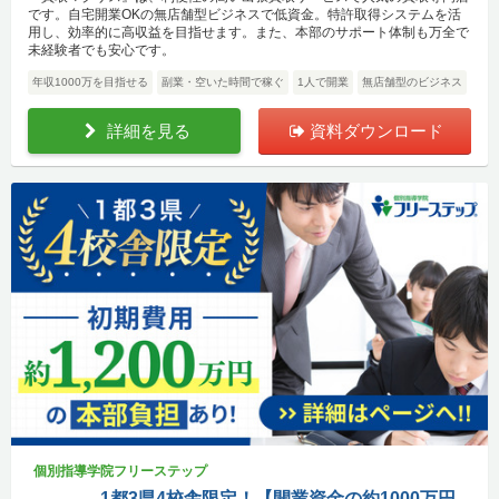
です。自宅開業OKの無店舗型ビジネスで低資金。特許取得システムを活
用し、効率的に高収益を目指せます。また、本部のサポート体制も万全で
未経験者でも安心です。
年収1000万を目指せる
副業・空いた時間で稼ぐ
1人で開業
無店舗型のビジネス
詳細を見る
資料ダウンロード
個別指導学院フリーステップ
1都3県4校舎限定！【開業資金の約1000万円