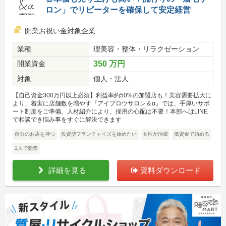
ロン」でリピーターを確保して安定経営
開業お祝い金対象企業
業種
理美容・整体・リラクゼーション
開業資金
350 万円
対象
個人・法人
【自己資金300万円以上必須】利益率約50%の加盟店も！美容需要拡大に
より、着実に店舗数を増やす『アイブロウサロン＆α』では、手厚いサポ
ート制度をご準備。人材紹介により、採用の心配は不要！本部へはLINE
で相談でき悩み事をすぐに解決できます
自分のお店を持つ
投資型フランチャイズを始めたい
女性が活躍
低資金で始める
1人で開業
詳細を見る
資料ダウンロード