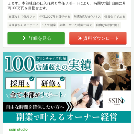
えます。本部独自の仕入れ網と専任サポートにより、時間や場所自由に月
商100万円を目指せます。
在庫なしで低リスク
年収1000万を目指せる
無店舗型のビジネス
低資金で始める
未経験からオーナーに
1人で開業
副業・空いた時間で稼ぐ
自由な時間に働く
詳細を見る
資料ダウンロード
ssin studio