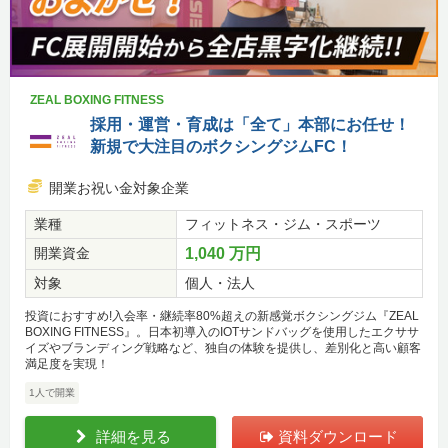
ZEAL BOXING FITNESS
採用・運営・育成は「全て」本部にお任せ！
新規で大注目のボクシングジムFC！
開業お祝い金対象企業
業種
フィットネス・ジム・スポーツ
開業資金
1,040 万円
対象
個人・法人
投資におすすめ!入会率・継続率80%超えの新感覚ボクシングジム『ZEAL
BOXING FITNESS』。日本初導入のIOTサンドバッグを使用したエクササ
イズやブランディング戦略など、独自の体験を提供し、差別化と高い顧客
満足度を実現！
1人で開業
詳細を見る
資料ダウンロード