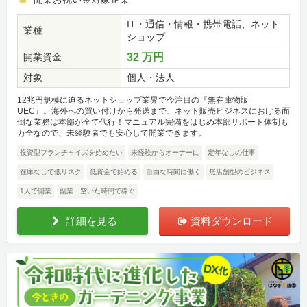
IT・通信・情報・携帯電話、ネット
業種
ショップ
開業資金
32 万円
対象
個人・法人
12兆円規模に迫るネットショップ業界で今注目の『無在庫物販
UEC』。海外への買い付けから発送まで、ネット販売ビジネスにおける面
倒な業務は本部が全て代行！マニュアル完備をはじめ本部サポート体制も
万全なので、未経験者でも安心して開業できます。
投資型フランチャイズを始めたい
未経験からオーナーに
定年なしの仕事
在庫なしで低リスク
低資金で始める
自由な時間に働く
無店舗型のビジネス
1人で開業
副業・空いた時間で稼ぐ
詳細を見る
資料ダウンロード