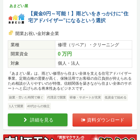
あまどい屋
【資金0円～可能！】雨どいをきっかけに“住
宅アドバイザー”になるという選択
開業お祝い金対象企業
業種
修理（リペア）・クリーニング
開業資金
0 万円
対象
個人・法人
『あまどい屋』は、雨どい修理から住まい全体を支える住宅アドバイザー
事業。定期点検の需要が高く、保険活用でお客様の自己負担が抑えられる
ため相談が入りやすいのが特徴。信頼関係を築きながら住まい全体のサポ
ートへと広げられる将来性あるビジネスです。
副業・空いた時間で稼ぐ
代理店で開業
研修・サポートが充実
低資金で始める
1人で開業
40代からの独立
詳細を見る
資料ダウンロード