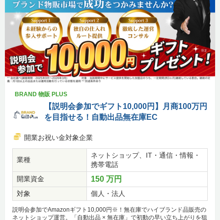
BRAND 物販 PLUS
【説明会参加でギフト10,000円】月商100万円
を目指せる！自動出品無在庫EC
開業お祝い金対象企業
ネットショップ、IT・通信・情報・
業種
携帯電話
開業資金
150 万円
対象
個人・法人
説明会参加でAmazonギフト10,000円※！無在庫でハイブランド品販売の
ネットショップ運営。「自動出品 × 無在庫」で初動の早い立ち上がりを狙