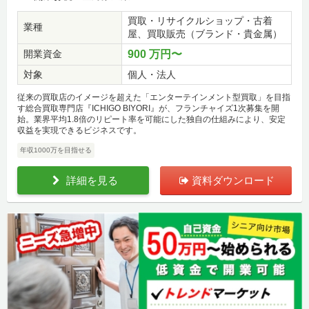
買取・リサイクルショップ・古着
業種
屋、買取販売（ブランド・貴金属）
開業資金
900 万円〜
対象
個人・法人
従来の買取店のイメージを超えた「エンターテインメント型買取」を目指
す総合買取専門店『ICHIGO BIYORI』が、フランチャイズ1次募集を開
始。業界平均1.8倍のリピート率を可能にした独自の仕組みにより、安定
収益を実現できるビジネスです。
年収1000万を目指せる
詳細を見る
資料ダウンロード