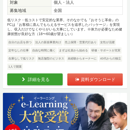
対象
個人・法人
募集地域
全国
低リスク・低コストで安定的な業界。そのなかでも『おそうじ革命』の
FCは「お客様に喜んでもらえるサービスを追求したパッケージ」を実現
し、収入だけでなくやりがいも大事にしています。※体力が必要なため健
康状態が良好な方（18〜60歳が望ましい）
自分のお店を持つ
法人の新規事業向け
売上保障・営業代行あり
女性が活躍
定年なしの仕事
自由な時間に働く
まずは社員から始める
研修・サポートが充実
在庫なしで低リスク
無店舗型のビジネス
未経験からオーナーに
40代からの独立
1人で開業
詳細を見る
資料ダウンロード