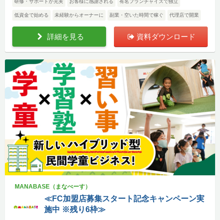
研修・サポートが充実
お客様に感謝される
有名フランチャイズで独立
低資金で始める
未経験からオーナーに
副業・空いた時間で稼ぐ
代理店で開業
詳細を見る
資料ダウンロード
MANABASE（まなべーす）
≪FC加盟店募集スタート記念キャンペーン実
施中 ※残り6枠≫