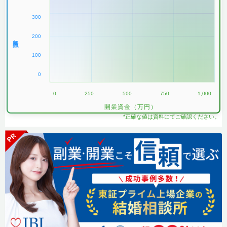
300
200
加盟数
100
0
0
250
500
750
1,000
開業資金（万円）
*正確な値は資料にてご確認ください。
PR