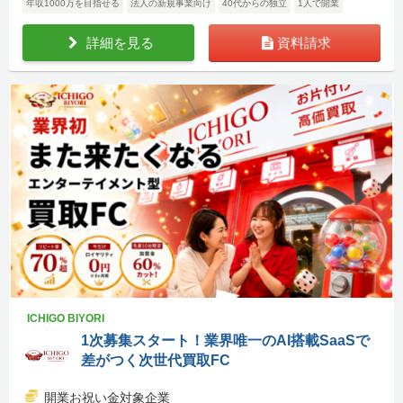
年収1000万を目指せる
法人の新規事業向け
40代からの独立
1人で開業
詳細を見る
資料請求
ICHIGO BIYORI
1次募集スタート！業界唯一のAI搭載SaaSで
差がつく次世代買取FC
開業お祝い金対象企業