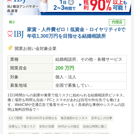
IBJ
代理店
家賃・人件費ゼロ！低資金・ロイヤリティ0で
年収1,300万円を目指せる結婚相談所
開業お祝い金対象企業
業種
結婚相談所、その他・各種サービス
開業資金
200 万円
対象
個人・法人
募集地域
全国で募集してい...
1日1時間からの副業や兼業で低リスクに始められる結婚相談所ビジネス。
働く場所も時間も自由！PCとスマホがあれば自宅や外出先でも働けま
す。WebCMや交通広告で集客サポートも！具体的な事例やシステムの説
明は無料説明会で！
1人で開業
年収1000万を目指せる
無店舗型のビジネス
定年なしの仕事
在庫なしで低リスク
女性が活躍
40代からの独立
自由な時間に働く