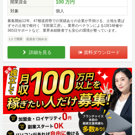
開業資金
100 万円
対象
個人
募集開始12年、47都道府県での実績ありの企業が手掛ける、土地を選ば
ずその土地で根付く『E部屋工房』。業界のベテランによる1対1研修や
365日サポートなど、業界未経験者でも安心の環境が整っています。
1人で開業
低資金で始める
詳細を見る
資料ダウンロード
新着