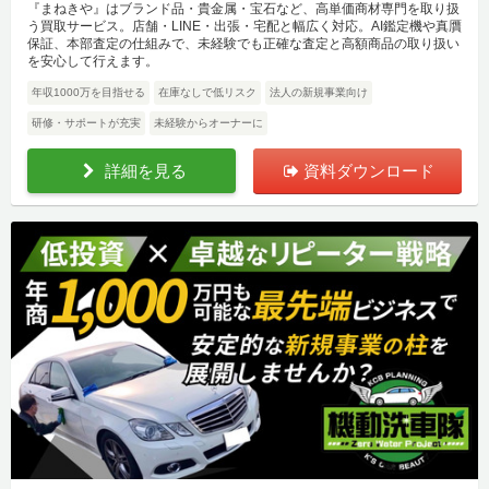
『まねきや』はブランド品・貴金属・宝石など、高単価商材専門を取り扱
う買取サービス。店舗・LINE・出張・宅配と幅広く対応。AI鑑定機や真贋
保証、本部査定の仕組みで、未経験でも正確な査定と高額商品の取り扱い
を安心して行えます。
年収1000万を目指せる
在庫なしで低リスク
法人の新規事業向け
研修・サポートが充実
未経験からオーナーに
詳細を見る
資料ダウンロード