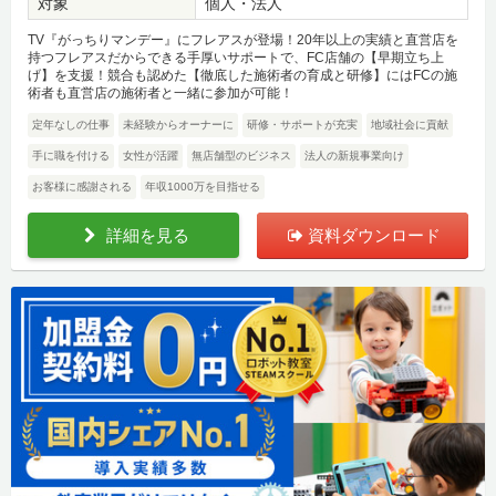
対象
個人・法人
TV『がっちりマンデー』にフレアスが登場！20年以上の実績と直営店を
持つフレアスだからできる手厚いサポートで、FC店舗の【早期立ち上
げ】を支援！競合も認めた【徹底した施術者の育成と研修】にはFCの施
術者も直営店の施術者と一緒に参加が可能！
定年なしの仕事
未経験からオーナーに
研修・サポートが充実
地域社会に貢献
手に職を付ける
女性が活躍
無店舗型のビジネス
法人の新規事業向け
お客様に感謝される
年収1000万を目指せる
詳細を見る
資料ダウンロード