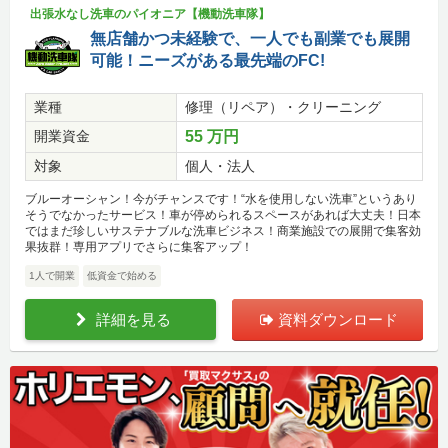
出張水なし洗車のパイオニア【機動洗車隊】
無店舗かつ未経験で、一人でも副業でも展開
可能！ニーズがある最先端のFC!
業種
修理（リペア）・クリーニング
開業資金
55 万円
対象
個人・法人
ブルーオーシャン！今がチャンスです！“水を使用しない洗車”というあり
そうでなかったサービス！車が停められるスペースがあれば大丈夫！日本
ではまだ珍しいサステナブルな洗車ビジネス！商業施設での展開で集客効
果抜群！専用アプリでさらに集客アップ！
1人で開業
低資金で始める
詳細を見る
資料ダウンロード