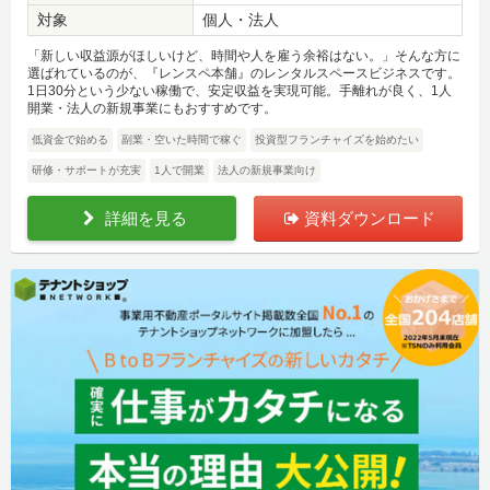
対象
個人・法人
「新しい収益源がほしいけど、時間や人を雇う余裕はない。」そんな方に
選ばれているのが、『レンスペ本舗』のレンタルスペースビジネスです。
1日30分という少ない稼働で、安定収益を実現可能。手離れが良く、1人
開業・法人の新規事業にもおすすめです。
低資金で始める
副業・空いた時間で稼ぐ
投資型フランチャイズを始めたい
研修・サポートが充実
1人で開業
法人の新規事業向け
詳細を見る
資料ダウンロード