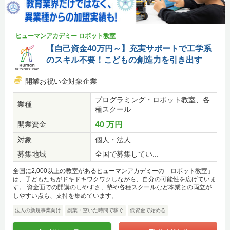
ヒューマンアカデミー ロボット教室
【自己資金40万円～】充実サポートで工学系
のスキル不要！こどもの創造力を引き出す
開業お祝い金対象企業
プログラミング・ロボット教室、各
業種
種スクール
開業資金
40 万円
対象
個人・法人
募集地域
全国で募集してい...
全国に2,000以上の教室があるヒューマンアカデミーの「ロボット教室」
は、子どもたちがドキドキワクワクしながら、自分の可能性を広げていま
す。 資金面での開講のしやすさ、塾や各種スクールなど本業との両立が
しやすい点も、支持を集めています。
法人の新規事業向け
副業・空いた時間で稼ぐ
低資金で始める