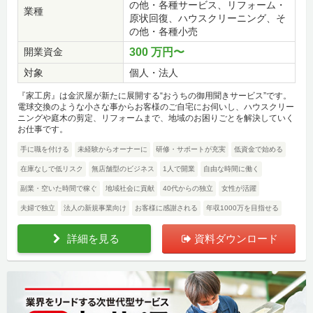
の他・各種サービス、リフォーム・
業種
原状回復、ハウスクリーニング、そ
の他・各種小売
開業資金
300 万円〜
対象
個人・法人
『家工房』は金沢屋が新たに展開する“おうちの御用聞きサービス”です。
電球交換のような小さな事からお客様のご自宅にお伺いし、ハウスクリー
ニングや庭木の剪定、リフォームまで、地域のお困りごとを解決していく
お仕事です。
手に職を付ける
未経験からオーナーに
研修・サポートが充実
低資金で始める
在庫なしで低リスク
無店舗型のビジネス
1人で開業
自由な時間に働く
副業・空いた時間で稼ぐ
地域社会に貢献
40代からの独立
女性が活躍
夫婦で独立
法人の新規事業向け
お客様に感謝される
年収1000万を目指せる
詳細を見る
資料ダウンロード