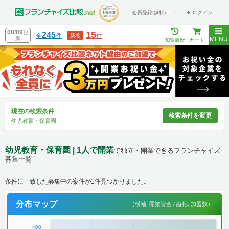
会員登録(無料)
|
ログイン
08/09
更
15
245
全
件
件
新着
新
MENU
閲覧履歴
カート
現在の検索条件
検索条件を変更
幼児教育・保育園
幼児教育・保育園 | 1人で開業
で独立・開業できるフランチャイズ
募集一覧
条件に一致した募集中の案件が1件見つかりました。
分布マップ
（横軸: 開業資金 / 縦軸: 加盟数）
400