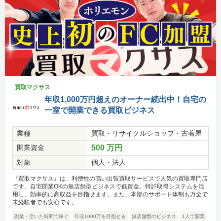
買取マクサス
年収1,000万円超えのオーナー続出中！自宅の
一室で開業できる買取ビジネス
業種
買取・リサイクルショップ・古着屋
開業資金
500 万円
対象
個人・法人
『買取マクサス』は、利便性の高い出張買取サービスで人気の買取専門店
です。自宅開業OKの無店舗型ビジネスで低資金。特許取得システムを活
用し、効率的に高収益を目指せます。また、本部のサポート体制も万全で
未経験者でも安心です。
副業・空いた時間で稼ぐ
年収1000万を目指せる
無店舗型のビジネス
1人で開業