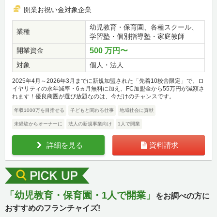
開業お祝い金対象企業
幼児教育・保育園、各種スクール、
業種
学習塾・個別指導塾・家庭教師
開業資金
500 万円〜
対象
個人・法人
2025年4月～2026年3月までに新規加盟された「先着10校舎限定」で、ロ
イヤリティの永年減率・6ヵ月無料に加え、FC加盟金から55万円が減額さ
れます！優良商圏が選び放題なのは、今だけのチャンスです。
年収1000万を目指せる
子どもと関わる仕事
地域社会に貢献
未経験からオーナーに
法人の新規事業向け
1人で開業
詳細を見る
資料請求
「幼児教育・保育園・1人で開業」
をお調べの方に
おすすめのフランチャイズ!