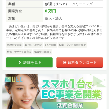
業種
修理（リペア）・クリーニング
開業資金
0 万円
対象
個人・法人
『あまどい屋』は、雨どい修理から住まい全体を支える住宅アドバイザー
事業。定期点検の需要が高く、保険活用でお客様の自己負担が抑えられる
ため相談が入りやすいのが特徴。信頼関係を築きながら住まい全体のサポ
ートへと広げられる将来性あるビジネスです。
代理店で開業
40代からの独立
1人で開業
副業・空いた時間で稼ぐ
研修・サポートが充実
低資金で始める
詳細を見る
資料ダウンロード