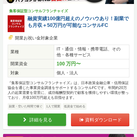
集客保証型コンサルフランチャイズ
融資実績100億円超えのノウハウあり！副業で
も月収＋50万円が可能なコンサルFC
開業お祝い金対象企業
IT・通信・情報・携帯電話、その
業種
他・各種サービス
開業資金
100 万円〜
対象
個人・法人
『集客保証型コンサルフランチャイズ』は、日本政策金融公庫・信用保証
協会を通じた事業資金調達をサポートするコンサルFCです。年間約20万
人の起業需要を背景に、成功報酬型契約で顧客を獲得しやすい環境が整っ
ており、月収100万円超えも目指せます。
副業・空いた時間で稼ぐ
1人で開業
低資金で始める
詳細を見る
資料ダウンロード