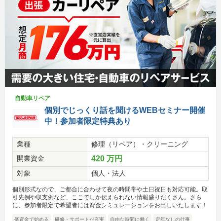
自動車リペア
個別でじっくり話を聞けるWEBセミナー開催
中！参加者限定特典あり
業種
修理（リペア）・クリーニング
開業資金
420 万円
対象
個人・法人
個別形式なので、ご都合に合わせて夜の時間帯や土日祝日も対応可能。取
引先例や収支例など、ここでしか伝えられない情報盛りだくさん。さら
に、参加者限定で希望者には資金シミュレーションをお出しいたします！
低資金で始める
研修・サポートが充実
自由な時間に働く
定年なしの仕事