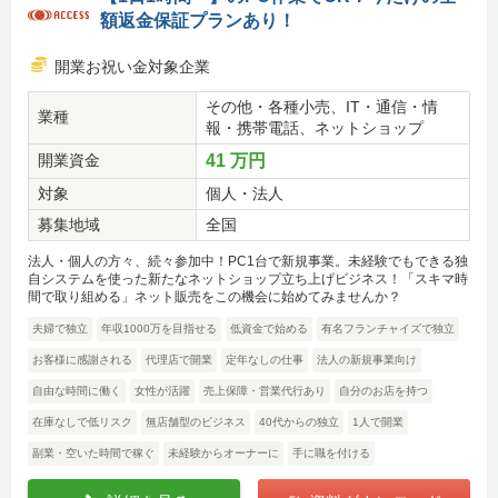
額返金保証プランあり！
開業お祝い金対象企業
その他・各種小売、IT・通信・情
業種
報・携帯電話、ネットショップ
開業資金
41 万円
対象
個人・法人
募集地域
全国
法人・個人の方々、続々参加中！PC1台で新規事業。未経験でもできる独
自システムを使った新たなネットショップ立ち上げビジネス！「スキマ時
間で取り組める」ネット販売をこの機会に始めてみませんか？
夫婦で独立
年収1000万を目指せる
低資金で始める
有名フランチャイズで独立
お客様に感謝される
代理店で開業
定年なしの仕事
法人の新規事業向け
自由な時間に働く
女性が活躍
売上保障・営業代行あり
自分のお店を持つ
在庫なしで低リスク
無店舗型のビジネス
40代からの独立
1人で開業
副業・空いた時間で稼ぐ
未経験からオーナーに
手に職を付ける