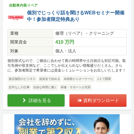
自動車内装リペア
個別でじっくり話を聞けるWEBセミナー開催
中！参加者限定特典あり
業種
修理（リペア）・クリーニング
開業資金
410 万円
対象
個人・法人
個別形式なので、ご都合に合わせて夜の時間帯や土日祝日も対応可能。取
引先例や収支例など、ここでしか伝えられない情報盛りだくさん。さら
に、参加者限定で希望者には資金シミュレーションをお出しいたします！
無店舗型のビジネス
低資金で始める
未経験からオーナーに
1人で開業
定年なしの仕事
自由な時間に働く
研修・サポートが充実
詳細を見る
資料ダウンロード