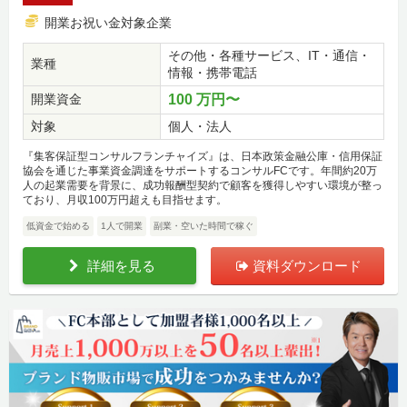
開業お祝い金対象企業
その他・各種サービス、IT・通信・
業種
情報・携帯電話
開業資金
100 万円〜
対象
個人・法人
『集客保証型コンサルフランチャイズ』は、日本政策金融公庫・信用保証
協会を通じた事業資金調達をサポートするコンサルFCです。年間約20万
人の起業需要を背景に、成功報酬型契約で顧客を獲得しやすい環境が整っ
ており、月収100万円超えも目指せます。
低資金で始める
1人で開業
副業・空いた時間で稼ぐ
詳細を見る
資料ダウンロード