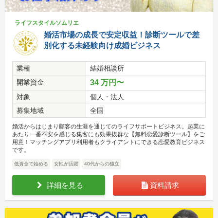
ライフスタイルソムリエ
婚活市場の成長で安定収益！診断ツールで差
別化する未経験向け成婚ビジネス
業種
結婚相談所
開業資金
34 万円〜
対象
個人・法人
募集地域
全国
婚活からはじまり顧客の生涯を通じてのライフサポートビジネス。起業に
あたり一番不安を感じる集客にも効果抜群な【無料恋愛診断ツール】をご
用意！マッチングアプリ利用者もクライアントにできる恋愛教育ビジネス
です。
低資金で始める
女性が活躍
40代からの独立
詳細を見る
資料請求