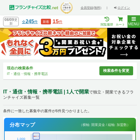
会員登録(無料)
|
ログイン
08/09
更
15
245
全
件
件
新着
新
MENU
閲覧履歴
カート
現在の検索条件
検索条件を変更
IT・通信・情報・携帯電話
IT・通信・情報・携帯電話 | 1人で開業
で独立・開業できるフラ
ンチャイズ募集一覧
条件に一致した募集中の案件が6件見つかりました。
分布マップ
（横軸: 開業資金 / 縦軸: 加盟数）
1,000