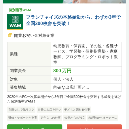
個別指導WAM
フランチャイズの本格始動から、わずか3年で
全国300校舎を突破！
開業お祝い金対象企業
幼児教育・保育園、その他・各種サ
ービス、学習塾・個別指導塾・家庭
業種
教師、プログラミング・ロボット教
室
開業資金
800 万円
対象
個人・法人
募集地域
的確な出店計画と...
2020年のFC一次募集開始から3年目で全国300校舎を突破する成長を遂げ
た個別指導WAM！
在庫なしで低リスク
自分のお店を持つ
子どもと関わる仕事
研修・サポートが充実
定年なしの仕事
40代からの独立
未経験からオーナーに