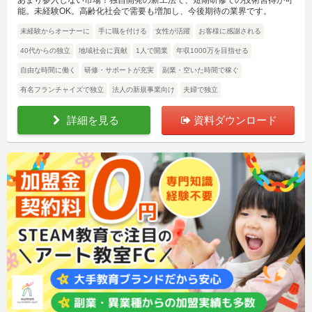
あまり参入しない市場！独自開発の新工法で、短期研修での技術習得が可
能。未経験OK。高齢化社会で需要も増加し、今後期待の業界です。
未経験からオーナーに
手に職を付ける
女性が活躍
お客様に感謝される
40代からの独立
地域社会に貢献
1人で開業
年収1000万を目指せる
自由な時間に働く
研修・サポートが充実
副業・空いた時間で稼ぐ
有名フランチャイズで独立
法人の新規事業向け
夫婦で独立
詳細を見る
資料ダウンロード