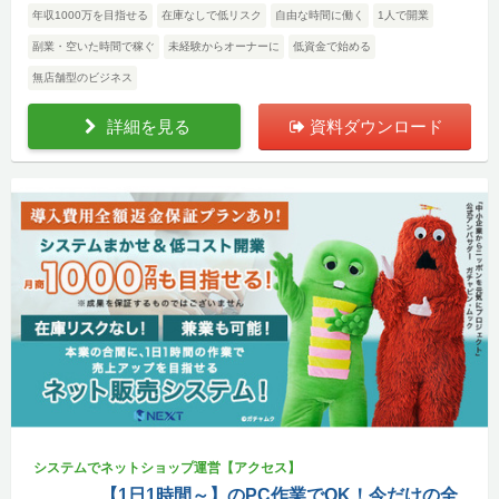
年収1000万を目指せる
在庫なしで低リスク
自由な時間に働く
1人で開業
副業・空いた時間で稼ぐ
未経験からオーナーに
低資金で始める
無店舗型のビジネス
詳細を見る
資料ダウンロード
システムでネットショップ運営【アクセス】
【1日1時間～】のPC作業でOK！今だけの全