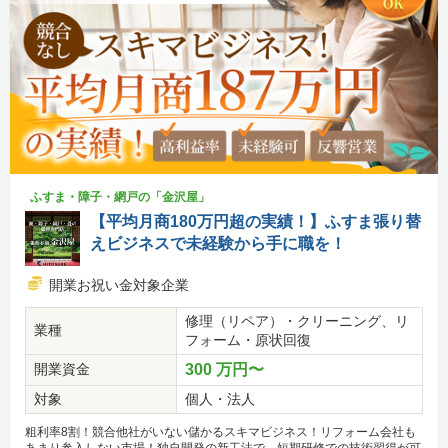
ふすま・障子・網戸の「金沢屋」
【平均月商180万円超の実績！】ふすま張り替
えビジネスで未経験から手に職を！
開業お祝い金対象企業
修理（リペア）・クリーニング、リ
業種
フォーム・原状回復
開業資金
300 万円〜
対象
個人・法人
粗利率8割！競合他社がいない儲かるスキマビジネス！リフォーム会社も