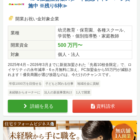
施中 ※残り6枠≫
開業お祝い金対象企業
幼児教育・保育園、各種スクール、
業種
学習塾・個別指導塾・家庭教師
開業資金
500 万円〜
対象
個人・法人
2025年4月～2026年3月までに新規加盟された「先着10校舎限定」で、ロ
イヤリティの永年減率・6ヵ月無料に加え、FC加盟金から55万円が減額さ
れます！優良商圏が選び放題なのは、今だけのチャンスです。
年収1000万を目指せる
子どもと関わる仕事
地域社会に貢献
未経験からオーナーに
法人の新規事業向け
1人で開業
詳細を見る
資料請求