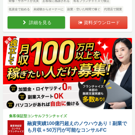
研修・サポートが充実
お客様に感謝される
有名フランチャイズで独立
低資金で始める
未経験からオーナーに
副業・空いた時間で稼ぐ
代理店で開業
詳細を見る
資料ダウンロード
新着
集客保証型コンサルフランチャイズ
融資実績100億円超えのノウハウあり！副業で
も月収＋50万円が可能なコンサルFC