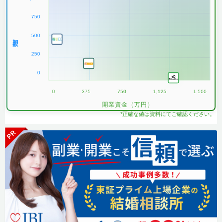
750
500
加盟数
250
0
0
375
750
1,125
1,500
開業資金（万円）
*正確な値は資料にてご確認ください。
PR