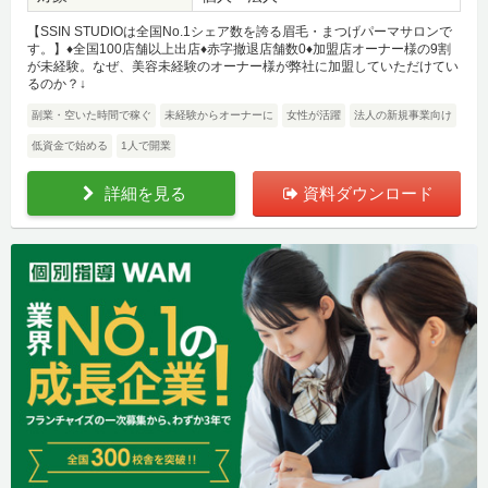
【SSIN STUDIOは全国No.1シェア数を誇る眉毛・まつげパーマサロンで
す。】♦全国100店舗以上出店♦赤字撤退店舗数0♦加盟店オーナー様の9割
が未経験。なぜ、美容未経験のオーナー様が弊社に加盟していただけてい
るのか？↓
副業・空いた時間で稼ぐ
未経験からオーナーに
女性が活躍
法人の新規事業向け
低資金で始める
1人で開業
詳細を見る
資料ダウンロード