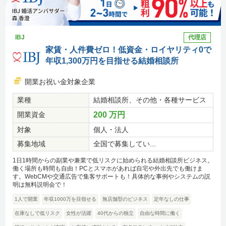
IBJ
代理店
家賃・人件費ゼロ！低資金・ロイヤリティ0で
年収1,300万円を目指せる結婚相談所
開業お祝い金対象企業
業種
結婚相談所、その他・各種サービス
開業資金
200 万円
対象
個人・法人
募集地域
全国で募集してい...
1日1時間からの副業や兼業で低リスクに始められる結婚相談所ビジネス。
働く場所も時間も自由！PCとスマホがあれば自宅や外出先でも働けま
す。WebCMや交通広告で集客サポートも！具体的な事例やシステムの説
明は無料説明会で！
1人で開業
年収1000万を目指せる
無店舗型のビジネス
定年なしの仕事
在庫なしで低リスク
女性が活躍
40代からの独立
自由な時間に働く