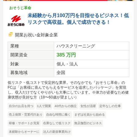
おそうじ革命
未経験から月100万円を目指せるビジネス！低
リスクで高収益。個人で成功できる！
開業お祝い金対象企業
業種
ハウスクリーニング
開業資金
385 万円
対象
個人・法人
募集地域
全国
低リスク・低コストで安定的な業界。そのなかでも『おそうじ革命』の
FCは「お客様に喜んでもらえるサービスを追求したパッケージ」を実現
し、収入だけでなくやりがいも大事にしています。※体力が必要なため健
康状態が良好な方（18〜60歳が望ましい）
自分のお店を持つ
1人で開業
40代からの独立
女性が活躍
定年なしの仕事
売上保障・営業代行あり
自由な時間に働く
まずは社員から始める
研修・サポートが充実
在庫なしで低リスク
無店舗型のビジネス
未経験からオーナーに
法人の新規事業向け