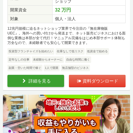
ショップ
開業資金
32 万円
対象
個人・法人
12兆円規模に迫るネットショップ業界で今注目の『無在庫物販
UEC』。海外への買い付けから発送まで、ネット販売ビジネスにおける面
倒な業務は本部が全て代行！マニュアル完備をはじめ本部サポート体制も
万全なので、未経験者でも安心して開業できます。
投資型フランチャイズを始めたい
在庫なしで低リスク
低資金で始める
定年なしの仕事
未経験からオーナーに
自由な時間に働く
副業・空いた時間で稼ぐ
1人で開業
無店舗型のビジネス
詳細を見る
資料ダウンロード