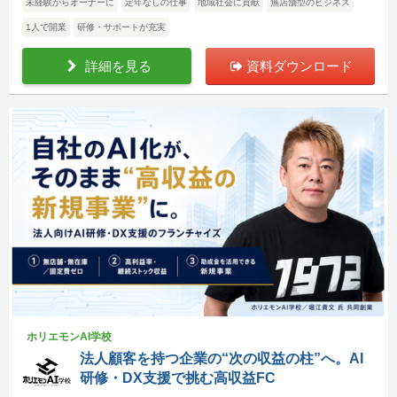
未経験からオーナーに
定年なしの仕事
地域社会に貢献
無店舗型のビジネス
1人で開業
研修・サポートが充実
詳細を見る
資料ダウンロード
ホリエモンAI学校
法人顧客を持つ企業の“次の収益の柱”へ。AI
研修・DX支援で挑む高収益FC