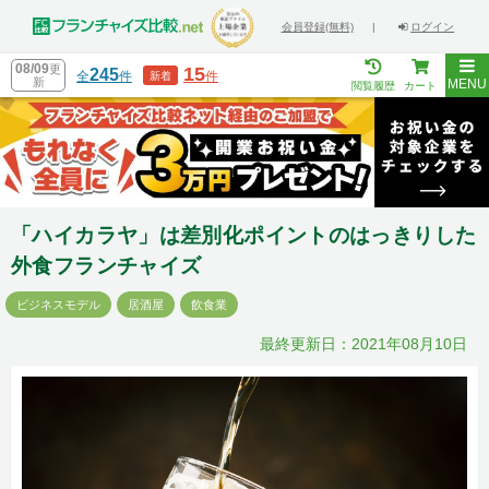
会員登録(無料)
|
ログイン
08/09
更
15
245
全
件
件
新着
新
MENU
閲覧履歴
カート
「ハイカラヤ」は差別化ポイントのはっきりした
外食フランチャイズ
ビジネスモデル
居酒屋
飲食業
最終更新日：2021年08月10日