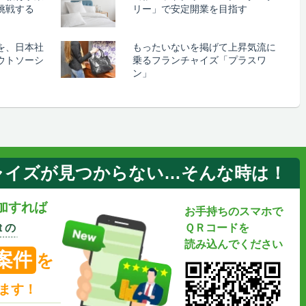
挑戦する
リー」で安定開業を目指す
を、日本社
もったいないを掲げて上昇気流に
ウトソーシ
乗るフランチャイズ「プラスワ
ン」
ャイズが見つからない…そんな時は！
加すれば
お手持ちのスマホで
 の
ＱＲコードを
読み込んでください
案件
を
ます！