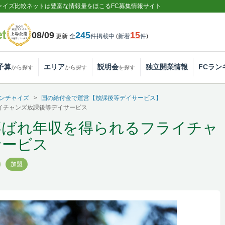
ャイズ比較ネットは豊富な情報量をほこるFC募集情報サイト
08/09
245
15
更新
全
件掲載中
(
新着
件
)
予算
エリア
説明会
独立開業情報
FCラン
から探す
から探す
を探す
ンチャイズ
国の給付金で運営【放課後等デイサービス】
イチャンズ放課後等デイサービス
喜ばれ年収を得られるフライチャ
サービス
加盟