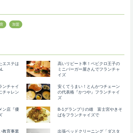
育
加盟
たエステは
高いリピート率！ベビクロ王子の
L
ミニバーガー屋さんでフランチャ
イズ
ランチャイ
安くてうまい！とんかつチェーン
にチャレン
の代表格『かつや』フランチャイ
ズ
メン店『優
B-1グランプリの雄 富士宮やきそ
ズ
ばをフランチャイズで
い教育事業
出張ベッドクリーニング「ダスタ