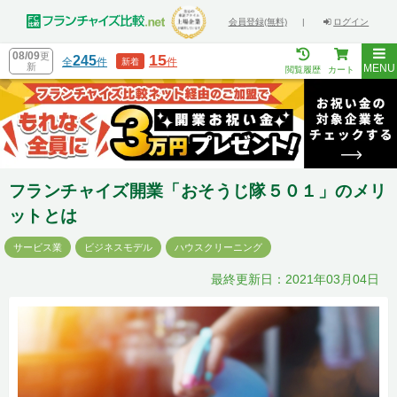
会員登録(無料)
|
ログイン
08/09
更
15
245
全
件
件
新着
新
MENU
閲覧履歴
カート
フランチャイズ開業「おそうじ隊５０１」のメリ
ットとは
サービス業
ビジネスモデル
ハウスクリーニング
最終更新日：2021年03月04日