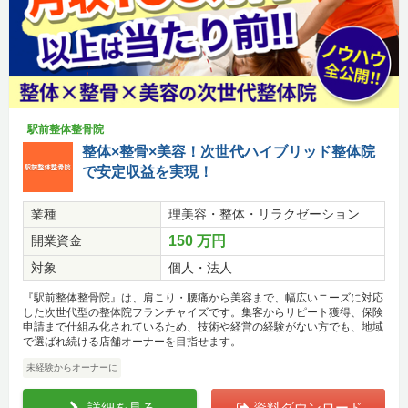
駅前整体整骨院
整体×整骨×美容！次世代ハイブリッド整体院
で安定収益を実現！
業種
理美容・整体・リラクゼーション
開業資金
150 万円
対象
個人・法人
『駅前整体整骨院』は、肩こり・腰痛から美容まで、幅広いニーズに対応
した次世代型の整体院フランチャイズです。集客からリピート獲得、保険
申請まで仕組み化されているため、技術や経営の経験がない方でも、地域
で選ばれ続ける店舗オーナーを目指せます。
未経験からオーナーに
詳細を見る
資料ダウンロード