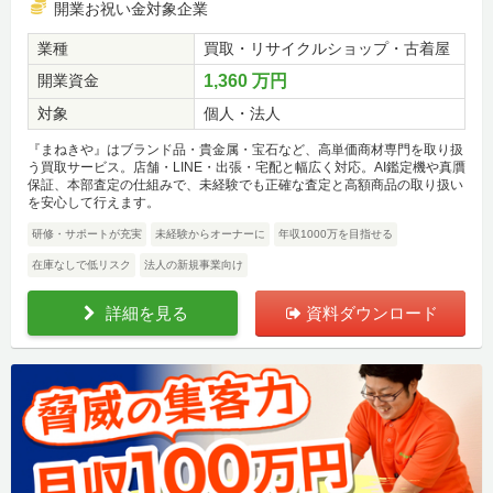
開業お祝い金対象企業
業種
買取・リサイクルショップ・古着屋
開業資金
1,360 万円
対象
個人・法人
『まねきや』はブランド品・貴金属・宝石など、高単価商材専門を取り扱
う買取サービス。店舗・LINE・出張・宅配と幅広く対応。AI鑑定機や真贋
保証、本部査定の仕組みで、未経験でも正確な査定と高額商品の取り扱い
を安心して行えます。
研修・サポートが充実
未経験からオーナーに
年収1000万を目指せる
在庫なしで低リスク
法人の新規事業向け
詳細を見る
資料ダウンロード