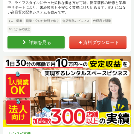
で、ライフスタイルに合った柔軟な働き方が可能。開業前後の研修と業務
中サポートにより、未経験者も不安なく業務に取り組めます。他社にはな
い高品質の配車システムも強みです。
1人で開業
副業・空いた時間で稼ぐ
無店舗型のビジネス
代理店で開業
40代からの独立
詳細を見る
資料ダウンロード
レンスペ本舗