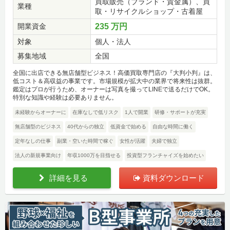
買取販売（ブランド・貴金属）、買
業種
取・リサイクルショップ・古着屋
開業資金
235 万円
対象
個人・法人
募集地域
全国
全国に出店できる無店舗型ビジネス！高価買取専門店の『大判小判』は、
低コスト＆高収益の事業です。市場規模が拡大中の業界で将来性は抜群。
鑑定はプロが行うため、オーナーは写真を撮ってLINEで送るだけでOK。
特別な知識や経験は必要ありません。
未経験からオーナーに
在庫なしで低リスク
1人で開業
研修・サポートが充実
無店舗型のビジネス
40代からの独立
低資金で始める
自由な時間に働く
定年なしの仕事
副業・空いた時間で稼ぐ
女性が活躍
夫婦で独立
法人の新規事業向け
年収1000万を目指せる
投資型フランチャイズを始めたい
詳細を見る
資料ダウンロード