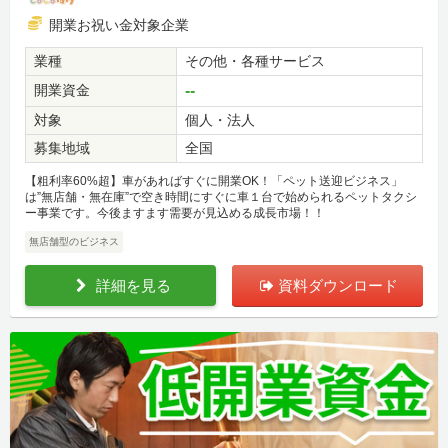
開業お祝い金対象企業
業種
その他・各種サービス
開業資金
--
対象
個人・法人
募集地域
全国
【粗利率60%超】車があればすぐに開業OK！「ペット送迎ビジネス」
は”無店舗・無在庫”で空き時間にすぐに車１台で始められるペットタクシ
ー事業です。今後ますます需要が見込める成長市場！！
無店舗型のビジネス
詳細を見る
資料ダウンロード