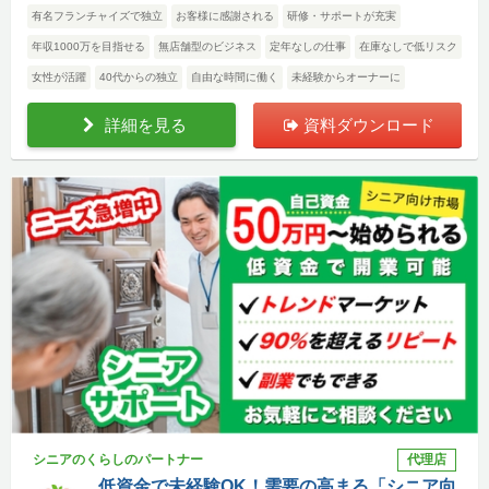
有名フランチャイズで独立
お客様に感謝される
研修・サポートが充実
年収1000万を目指せる
無店舗型のビジネス
定年なしの仕事
在庫なしで低リスク
女性が活躍
40代からの独立
自由な時間に働く
未経験からオーナーに
詳細を見る
資料ダウンロード
シニアのくらしのパートナー
代理店
低資金で未経験OK！需要の高まる「シニア向