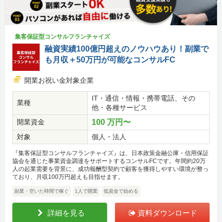
集客保証型コンサルフランチャイズ
融資実績100億円超えのノウハウあり！副業で
も月収＋50万円が可能なコンサルFC
開業お祝い金対象企業
IT・通信・情報・携帯電話、その
業種
他・各種サービス
開業資金
100 万円〜
対象
個人・法人
『集客保証型コンサルフランチャイズ』は、日本政策金融公庫・信用保証
協会を通じた事業資金調達をサポートするコンサルFCです。年間約20万
人の起業需要を背景に、成功報酬型契約で顧客を獲得しやすい環境が整っ
ており、月収100万円超えも目指せます。
副業・空いた時間で稼ぐ
1人で開業
低資金で始める
詳細を見る
資料ダウンロード