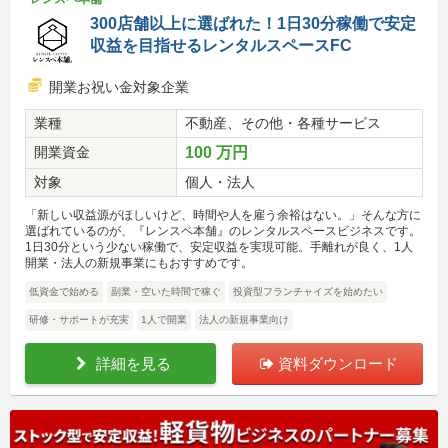
300店舗以上に選ばれた！1日30分稼働で安定
収益を目指せるレンタルスペースFC
開業お祝い金対象企業
業種
不動産、その他・各種サービス
開業資金
100 万円
対象
個人・法人
「新しい収益源がほしいけど、時間や人を雇う余裕はない。」そんな方に
選ばれているのが、『レンスペ本舗』のレンタルスペースビジネスです。
1日30分という少ない稼働で、安定収益を実現可能。手離れが良く、1人
開業・法人の新規事業にもおすすめです。
低資金で始める
副業・空いた時間で稼ぐ
投資型フランチャイズを始めたい
研修・サポートが充実
1人で開業
法人の新規事業向け
詳細を見る
資料ダウンロード