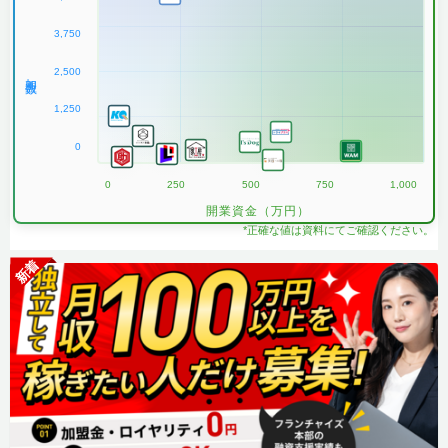
3,750
2,500
加盟数
1,250
0
0
250
500
750
1,000
開業資金（万円）
*正確な値は資料にてご確認ください。
新着