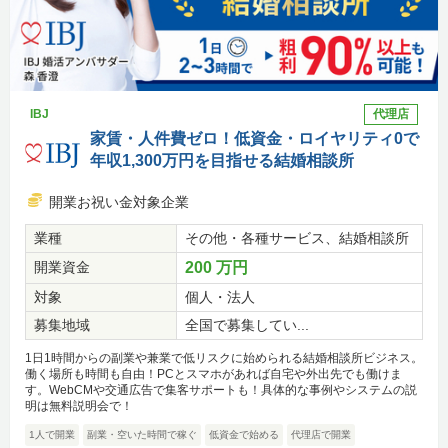
IBJ
代理店
家賃・人件費ゼロ！低資金・ロイヤリティ0で
年収1,300万円を目指せる結婚相談所
開業お祝い金対象企業
業種
その他・各種サービス、結婚相談所
開業資金
200 万円
対象
個人・法人
募集地域
全国で募集してい...
1日1時間からの副業や兼業で低リスクに始められる結婚相談所ビジネス。
働く場所も時間も自由！PCとスマホがあれば自宅や外出先でも働けま
す。WebCMや交通広告で集客サポートも！具体的な事例やシステムの説
明は無料説明会で！
1人で開業
副業・空いた時間で稼ぐ
低資金で始める
代理店で開業