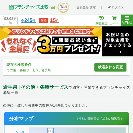
会員登録(無料)
|
ログイン
08/08
更
15
245
全
件
件
新着
新
MENU
閲覧履歴
カート
現在の検索条件
検索条件を変更
その他・各種サービス, 岩手県
岩手県 | その他・各種サービス
で独立・開業できるフランチャイズ
募集一覧
条件に一致した募集中の案件が14件見つかりました。
分布マップ
（横軸: 開業資金 / 縦軸: 加盟数）
5,000