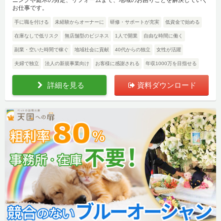
お仕事です。
手に職を付ける
未経験からオーナーに
研修・サポートが充実
低資金で始める
在庫なしで低リスク
無店舗型のビジネス
1人で開業
自由な時間に働く
副業・空いた時間で稼ぐ
地域社会に貢献
40代からの独立
女性が活躍
夫婦で独立
法人の新規事業向け
お客様に感謝される
年収1000万を目指せる
詳細を見る
資料ダウンロード