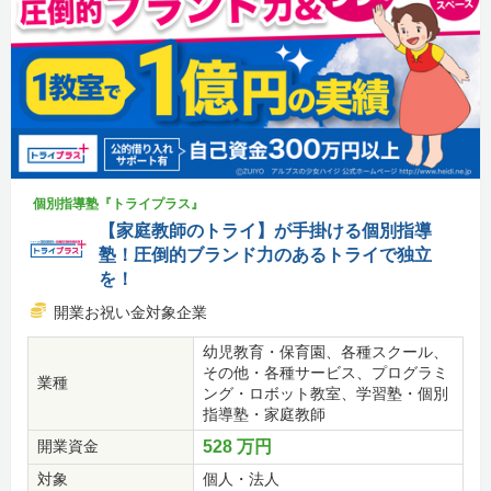
個別指導塾『トライプラス』
【家庭教師のトライ】が手掛ける個別指導
塾！圧倒的ブランド力のあるトライで独立
を！
開業お祝い金対象企業
幼児教育・保育園、各種スクール、
その他・各種サービス、プログラミ
業種
ング・ロボット教室、学習塾・個別
指導塾・家庭教師
開業資金
528 万円
対象
個人・法人