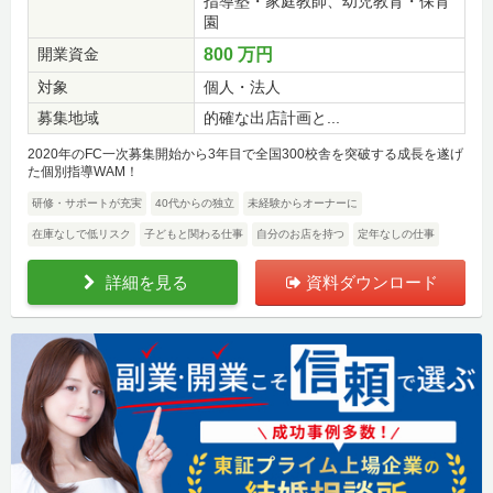
指導塾・家庭教師、幼児教育・保育
園
開業資金
800 万円
対象
個人・法人
募集地域
的確な出店計画と...
2020年のFC一次募集開始から3年目で全国300校舎を突破する成長を遂げ
た個別指導WAM！
研修・サポートが充実
40代からの独立
未経験からオーナーに
在庫なしで低リスク
子どもと関わる仕事
自分のお店を持つ
定年なしの仕事
詳細を見る
資料ダウンロード