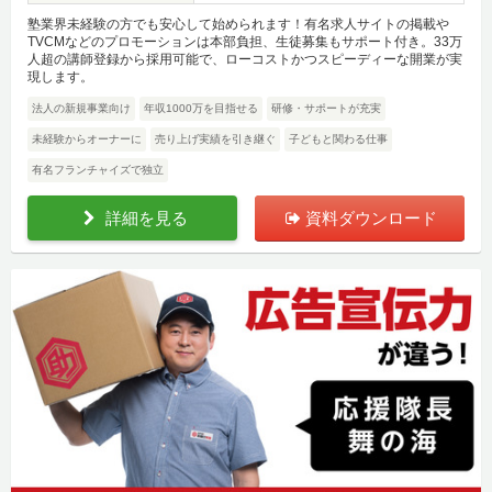
塾業界未経験の方でも安心して始められます！有名求人サイトの掲載や
TVCMなどのプロモーションは本部負担、生徒募集もサポート付き。33万
人超の講師登録から採用可能で、ローコストかつスピーディーな開業が実
現します。
法人の新規事業向け
年収1000万を目指せる
研修・サポートが充実
未経験からオーナーに
売り上げ実績を引き継ぐ
子どもと関わる仕事
有名フランチャイズで独立
詳細を見る
資料ダウンロード