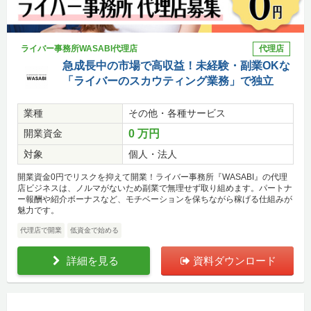
ライバー事務所WASABI代理店
代理店
急成長中の市場で高収益！未経験・副業OKな
「ライバーのスカウティング業務」で独立
業種
その他・各種サービス
開業資金
0 万円
対象
個人・法人
開業資金0円でリスクを抑えて開業！ライバー事務所『WASABI』の代理
店ビジネスは、ノルマがないため副業で無理せず取り組めます。パートナ
ー報酬や紹介ボーナスなど、モチベーションを保ちながら稼げる仕組みが
魅力です。
代理店で開業
低資金で始める
詳細を見る
資料ダウンロード