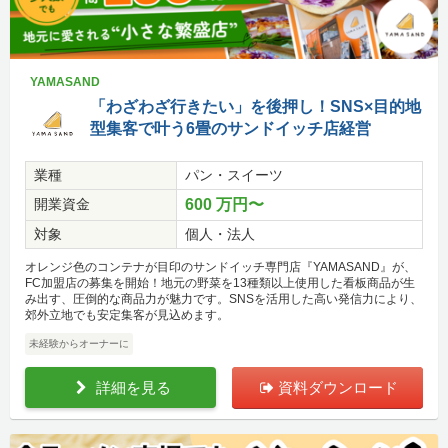
YAMASAND
「わざわざ行きたい」を後押し！SNS×目的地
型集客で叶う6畳のサンドイッチ店経営
業種
パン・スイーツ
開業資金
600 万円〜
対象
個人・法人
オレンジ色のコンテナが目印のサンドイッチ専門店『YAMASAND』が、
FC加盟店の募集を開始！地元の野菜を13種類以上使用した看板商品が生
み出す、圧倒的な商品力が魅力です。SNSを活用した高い発信力により、
郊外立地でも安定集客が見込めます。
未経験からオーナーに
詳細を見る
資料ダウンロード