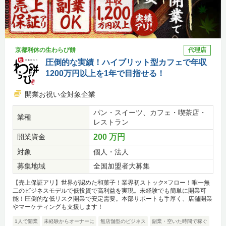
京都利休の生わらび餅
代理店
圧倒的な実績！ハイブリット型カフェで年収
1200万円以上を1年で目指せる！
開業お祝い金対象企業
パン・スイーツ、カフェ・喫茶店・
業種
レストラン
開業資金
200 万円
対象
個人・法人
募集地域
全国加盟者大募集
【売上保証アリ】世界が認めた和菓子！業界初ストック×フロー！唯一無
二のビジネスモデルで低投資で高利益を実現。未経験でも簡単に開業可
能！圧倒的な低リスク開業で安定需要。本部サポートも手厚く、店舗開業
やマーケティングも支援します！
1人で開業
未経験からオーナーに
無店舗型のビジネス
副業・空いた時間で稼ぐ