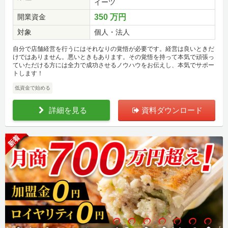
イーツ
開業資金
350 万円
対象
個人・法人
自分で店舗経営を行うにはそれなりの覚悟が必要です。経営は良いときだ
けではありません。悪いときもあります。その覚悟を持って本気で頑張っ
ていただける方には全力で成功させるノウハウをお伝えし、本気でサポー
トします！
低資金で始める
詳細を見る
資料ダウンロード
新着