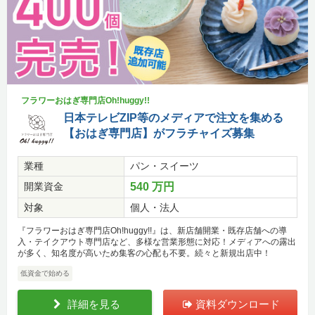
フラワーおはぎ専門店Oh!huggy!!
日本テレビZIP等のメディアで注文を集める
【おはぎ専門店】がフラチャイズ募集
業種
パン・スイーツ
開業資金
540 万円
対象
個人・法人
『フラワーおはぎ専門店Oh!huggy!!』は、新店舗開業・既存店舗への導
入・テイクアウト専門店など、多様な営業形態に対応！メディアへの露出
が多く、知名度が高いため集客の心配も不要。続々と新規出店中！
低資金で始める
詳細を見る
資料ダウンロード