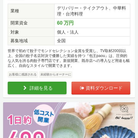
デリバリー・テイクアウト、中華料
業種
理・台湾料理
開業資金
60 万円
対象
個人・法人
募集地域
全国
世界で初めて餃子でモンドセレクション金賞を受賞し、TV取材200回以
上、全国の餃子名店対決で優勝した実績を持つ『包王paou』は、圧倒的
な人気を誇る肉餃子専門店です。新規開業、既存店への導入など用途も幅
広く、自由なスタイルで開業できます。
お客様に感謝される
未経験からオーナーに
詳細を見る
資料ダウンロード