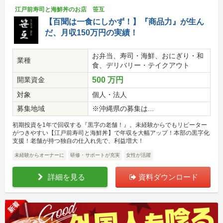
江戸前寿司と海鮮丼のお店 笹互
【百聞は一食にしかず！】『商品力』が生ん
だ、月収150万円の実績！
お弁当、寿司・海鮮、おにぎり・和
業種
食、デリバリー・テイクアウト
開業資金
500 万円
対象
個人・法人
募集地域
※沖縄県の募集は...
初期投資を1年で回収する『黒字の老舗！』。未経験からでもリピーター
がつきやすい【江戸前寿司と海鮮丼】で年収を大幅アップ！本部の黒字化
支援！老舗が持つ独自の仕入れ先で、利益増大！
未経験からオーナーに
研修・サポートが充実
女性が活躍
詳細を見る
資料ダウンロード
新着