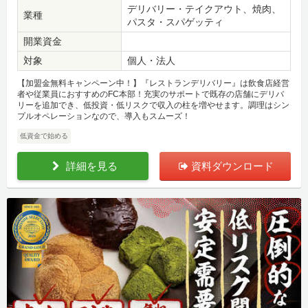
デリバリー・テイクアウト、焼肉、
業種
パスタ・スパゲッティ
開業資金
対象
個人・法人
【加盟金無料キャンペーン中！】『レストランデリバリー』は飲食店経営
者や従業員におすすめのFC本部！充実のサポートで既存の店舗にデリバ
リーを追加でき、低投資・低リスクで収入の柱を増やせます。調理はシン
プルオペレーションなので、導入もスムーズ！
低資金で始める
詳細を見る
資料ダウンロード