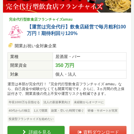
完全代行型飲食店フランチャイズamau
【運営は完全代行】飲食店経営で毎月粗利100
万円！期待利回り120%
開業お祝い金対象企業
業種
居酒屋・バー
開業資金
350 万円
対象
個人・法人
運営は本部が完全代行！『完全代行型飲食店フランチャイズ amau』な
ら、自己資金や経験がなくても開業可能です。さらに、3ヵ月間の売上保
証付きで、開業直後の売上不安や運営リスクを軽減できます。
年収1000万を目指せる
法人の新規事業向け
未経験からオーナーに
40代からの独立
1人で開業
副業・空いた時間で稼ぐ
研修・サポートが充実
投資型フランチャイズを始めたい
詳細を見る
資料ダウンロード