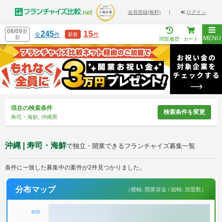
会員登録(無料)
|
ログイン
08/09
更
15
245
全
件
件
新着
新
MENU
閲覧履歴
カート
現在の検索条件
検索条件を変更
寿司・海鮮, 沖縄県
沖縄 | 寿司・海鮮
で独立・開業できるフランチャイズ募集一覧
条件に一致した募集中の案件が2件見つかりました。
分布マップ
（横軸: 開業資金 / 縦軸: 加盟数）
400