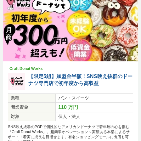
Craft Donut Works
【限定5組】加盟金半額！SNS映え抜群のドー
ナツ専門店で初年度から高収益
業種
パン・スイーツ
開業資金
110 万円
対象
個人・法人
SNS映え抜群のPOPで個性的なアメリカンドーナツで若年層の心を掴む
『Craft Donut Works』。超簡単オペレーション～実績ある本部によるサ
ポート！着実に成長を目指せます。有名ショッピングモールに出店も可