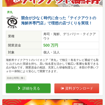
丼丸
競合が少なく時代に合った「テイクアウトの
海鮮丼専門店」で理想の店づくりを実現！
寿司・海鮮、デリバリー・テイクア
業種
ウト
開業資金
500 万円
対象
個人・法人
海鮮丼テイクアウトのパイオニア『丼丸』で独立！有名テレビ番組でも取
り上げられた実績を持ち、高い知名度を活かして幅広い客層を集客できる
点が強みです。開業資金の相談、充実した研修制度など、本部の手厚いフ
ォロー体制により安心して開業できます。
自由な時間に働く
詳細を見る
資料ダウンロード