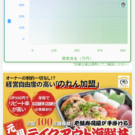
300
200
加盟数
100
0
0
125
250
375
500
開業資金（万円）
*正確な値は資料にてご確認ください。