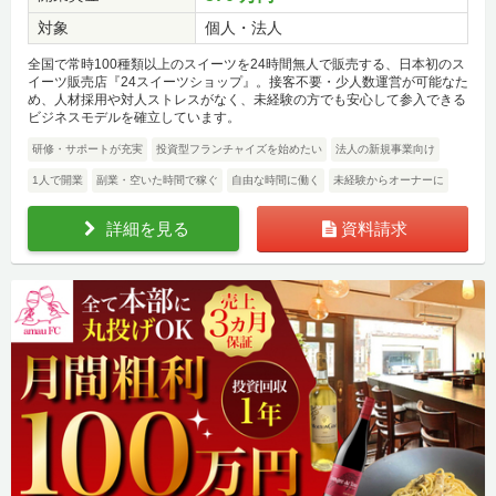
対象
個人・法人
全国で常時100種類以上のスイーツを24時間無人で販売する、日本初のス
イーツ販売店『24スイーツショップ』。接客不要・少人数運営が可能なた
め、人材採用や対人ストレスがなく、未経験の方でも安心して参入できる
ビジネスモデルを確立しています。
研修・サポートが充実
投資型フランチャイズを始めたい
法人の新規事業向け
1人で開業
副業・空いた時間で稼ぐ
自由な時間に働く
未経験からオーナーに
詳細を見る
資料請求