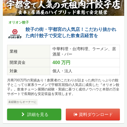
オリオン餃子
餃子の街・宇都宮の人気店！こだわり抜かれ
た肉汁餃子で安定した飲食店経営を
中華料理・台湾料理、ラーメン、居
業種
酒屋・バー
開業資金
400 万円
対象
個人・法人
月商700万円の実績あり！創業者のこだわりが詰まった肉汁たっぷりの餃
子とこってり家系ラーメンで宇都宮屈指の人気店に成長した『オリオン餃
子』。飲食チェーン展開の経験・実績に基づく成功ノウハウと本部の万全
サポートで長期的な安定収益を実現します。
未経験からオーナーに
詳細を見る
資料ダウンロード