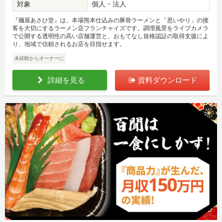
対象
個人・法人
『麺屋あさひ堂』は、本場熊本仕込みの豚骨ラーメンと「思いやり」の接
客を大切にするラーメン店フランチャイズです。調理風景をライブカメラ
で公開する透明性の高い店舗運営と、おもてなし規格認証の取得支援によ
り、地域で信頼されるお店を目指せます。
未経験からオーナーに
詳細を見る
資料ダウンロード