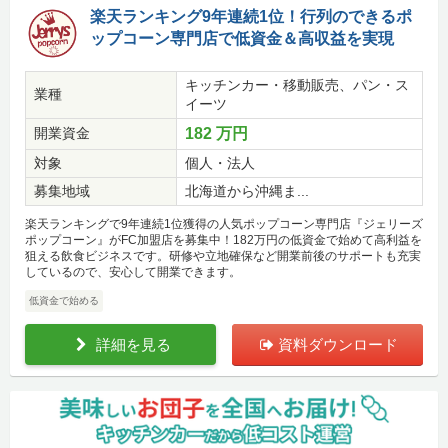
楽天ランキング9年連続1位！行列のできるポ
ップコーン専門店で低資金＆高収益を実現
キッチンカー・移動販売、パン・ス
業種
イーツ
開業資金
182 万円
対象
個人・法人
募集地域
北海道から沖縄ま...
楽天ランキングで9年連続1位獲得の人気ポップコーン専門店『ジェリーズ
ポップコーン』がFC加盟店を募集中！182万円の低資金で始めて高利益を
狙える飲食ビジネスです。研修や立地確保など開業前後のサポートも充実
しているので、安心して開業できます。
低資金で始める
詳細を見る
資料ダウンロード