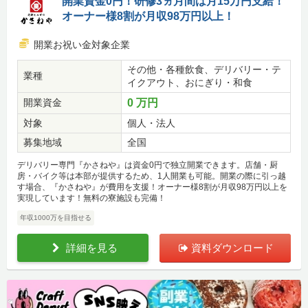
開業資金0円！研修3ヵ月間は月15万円支給！
オーナー様8割が月収98万円以上！
開業お祝い金対象企業
その他・各種飲食、デリバリー・テ
業種
イクアウト、おにぎり・和食
開業資金
0 万円
対象
個人・法人
募集地域
全国
デリバリー専門『かさねや』は資金0円で独立開業できます。店舗・厨
房・バイク等は本部が提供するため、1人開業も可能。開業の際に引っ越
す場合、『かさねや』が費用を支援！オーナー様8割が月収98万円以上を
実現しています！無料の寮施設も完備！
年収1000万を目指せる
詳細を見る
資料ダウンロード