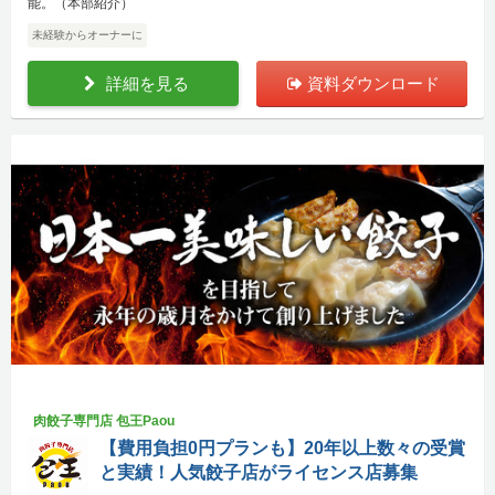
能。（本部紹介）
未経験からオーナーに
詳細を見る
資料ダウンロード
肉餃子専門店 包王Paou
【費用負担0円プランも】20年以上数々の受賞
と実績！人気餃子店がライセンス店募集