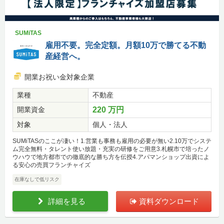
SUMiTAS
雇用不要。完全定額。月額10万で勝てる不動
産経営へ。
開業お祝い金対象企業
業種
不動産
開業資金
220 万円
対象
個人・法人
SUMiTASのここが凄い！1.営業も事務も雇用の必要が無い2.10万でシステ
ム完全無料・タレント使い放題・充実の研修をご用意3.札幌市で培ったノ
ウハウで地方都市での徹底的な勝ち方を伝授4.アパマンショップ出資によ
る安心の売買フランチャイズ
在庫なしで低リスク
詳細を見る
資料ダウンロード