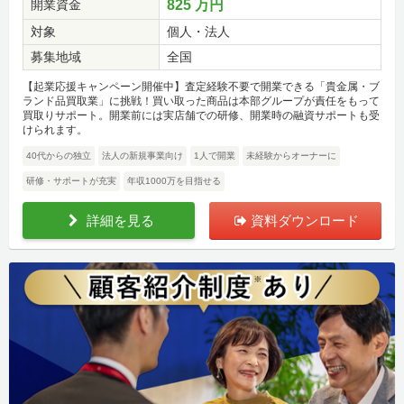
開業資金
825 万円
対象
個人・法人
募集地域
全国
【起業応援キャンペーン開催中】査定経験不要で開業できる「貴金属・ブ
ランド品買取業」に挑戦！買い取った商品は本部グループが責任をもって
買取りサポート。開業前には実店舗での研修、開業時の融資サポートも受
けられます。
40代からの独立
法人の新規事業向け
1人で開業
未経験からオーナーに
研修・サポートが充実
年収1000万を目指せる
詳細を見る
資料ダウンロード