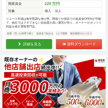
開業資金
220 万円
対象
個人・法人
リユース市場は毎年堅調な伸び率。間借りや併設での低資金OPENが可能
で、他社ではマネできない自由度の高い運営が売り。オーナーがガッツリ
利益を残す買取専門店。
副業・空いた時間で稼ぐ
低資金で始める
1人で開業
無店舗型のビジネス
詳細を見る
資料ダウンロード