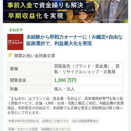
まねきや
未経験から即戦力オーナーに！AI鑑定×自由な
販路選択で、利益最大化を実現
開業お祝い金対象企業
買取販売（ブランド・貴金属）、買
業種
取・リサイクルショップ・古着屋
開業資金
1,360 万円
対象
個人・法人
『まねきや』はブランド品・貴金属・宝石など、高単価商材専門を取り扱
う買取サービス。店舗・LINE・出張・宅配と幅広く対応。AI鑑定機や真贋
保証、本部査定の仕組みで、未経験でも正確な査定と高額商品の取り扱い
を安心して行えます。
年収1000万を目指せる
在庫なしで低リスク
法人の新規事業向け
研修・サポートが充実
未経験からオーナーに