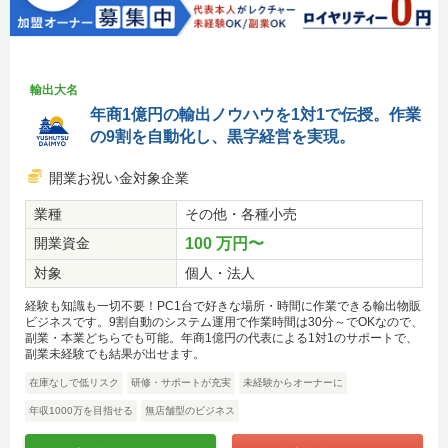
輸出大名
年商1億円の輸出ノウハウを1対1で伝授。作業
の9割を自動化し、黒字経営を実現。
開業お祝い金対象企業
業種
その他・各種小売
開業資金
100 万円〜
対象
個人・法人
経験も知識も一切不要！PC1台で好きな場所・時間に作業できる輸出物販
ビジネスです。9割自動のシステム運用で作業時間は30分～でOKなので、
副業・本業どちらでも可能。年商1億円の代表による1対1のサポートで、
副業未経験でも結果が出せます。
在庫なしで低リスク
研修・サポートが充実
未経験からオーナーに
年収1000万を目指せる
無店舗型のビジネス