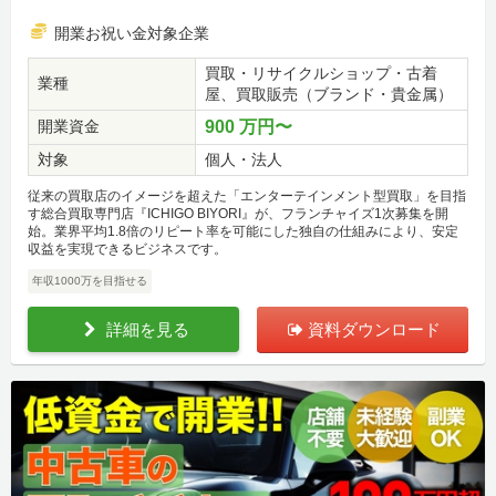
開業お祝い金対象企業
買取・リサイクルショップ・古着
業種
屋、買取販売（ブランド・貴金属）
開業資金
900 万円〜
対象
個人・法人
従来の買取店のイメージを超えた「エンターテインメント型買取」を目指
す総合買取専門店『ICHIGO BIYORI』が、フランチャイズ1次募集を開
始。業界平均1.8倍のリピート率を可能にした独自の仕組みにより、安定
収益を実現できるビジネスです。
年収1000万を目指せる
詳細を見る
資料ダウンロード