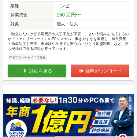
業種
コンビニ
開業資金
150 万円〜
対象
個人・法人
「独立したいけど初期費用や人手不足が不安…」という悩みを払拭するの
が『ファミリーマート』のFCシステム。働きやすさを重視し、運営費用
の助成制度も充実。未経験や単身でも安心の「ひとり加盟制度」など、誰
もが挑戦できる環境が整っています。
有名フランチャイズで独立
詳細を見る
資料ダウンロード