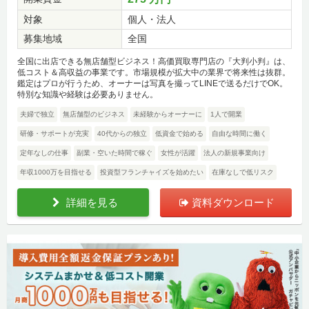
対象
個人・法人
募集地域
全国
全国に出店できる無店舗型ビジネス！高価買取専門店の『大判小判』は、
低コスト＆高収益の事業です。市場規模が拡大中の業界で将来性は抜群。
鑑定はプロが行うため、オーナーは写真を撮ってLINEで送るだけでOK。
特別な知識や経験は必要ありません。
夫婦で独立
無店舗型のビジネス
未経験からオーナーに
1人で開業
研修・サポートが充実
40代からの独立
低資金で始める
自由な時間に働く
定年なしの仕事
副業・空いた時間で稼ぐ
女性が活躍
法人の新規事業向け
年収1000万を目指せる
投資型フランチャイズを始めたい
在庫なしで低リスク
詳細を見る
資料ダウンロード