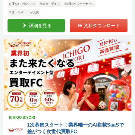
在庫なしで低リスク
低資金で始める
未経験からオーナーに
研修・サポートが充実
詳細を見る
資料ダウンロード
ICHIGO BIYORI
1次募集スタート！業界唯一のAI搭載SaaSで
差がつく次世代買取FC