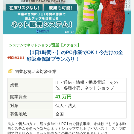
システムでネットショップ運営【アクセス】
【1日1時間～】のPC作業でOK！今だけの全
額返金保証プランあり！
開業お祝い金対象企業
IT・通信・情報・携帯電話、その
業種
他・各種小売、ネットショップ
開業資金
41 万円
対象
個人・法人
募集地域
全国
法人・個人の方々、続々参加中！PC1台で新規事業。未経験でもできる独
自システムを使った新たなネットショップ立ち上げビジネス！「スキマ時
間で取り組める」ネット販売をこの機会に始めてみませんか？