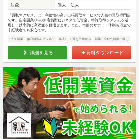
対象
個人・法人
『買取マクサス』は、利便性の高い出張買取サービスで人気の買取専門店
です。自宅開業OKの無店舗型ビジネスで低資金。特許取得システムを活
用し、効率的に高収益を目指せます。また、本部のサポート体制も万全で
未経験者でも安心です。
1人で開業
無店舗型のビジネス
年収1000万を目指せる
副業・空いた時間で稼ぐ
詳細を見る
資料ダウンロード