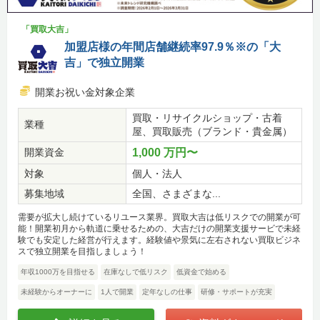
「買取大吉」
加盟店様の年間店舗継続率97.9％※の「大
吉」で独立開業
開業お祝い金対象企業
買取・リサイクルショップ・古着
業種
屋、買取販売（ブランド・貴金属）
開業資金
1,000 万円〜
対象
個人・法人
募集地域
全国、さまざまな...
需要が拡大し続けているリユース業界。買取大吉は低リスクでの開業が可
能！開業初月から軌道に乗せるための、大吉だけの開業支援サービで未経
験でも安定した経営が行えます。経験値や景気に左右されない買取ビジネ
スで独立開業を目指しましょう！
年収1000万を目指せる
在庫なしで低リスク
低資金で始める
未経験からオーナーに
1人で開業
定年なしの仕事
研修・サポートが充実