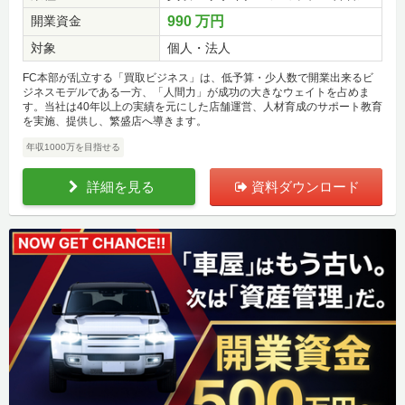
開業資金
990 万円
対象
個人・法人
FC本部が乱立する「買取ビジネス」は、低予算・少人数で開業出来るビ
ジネスモデルである一方、「人間力」が成功の大きなウェイトを占めま
す。当社は40年以上の実績を元にした店舗運営、人材育成のサポート教育
を実施、提供し、繁盛店へ導きます。
年収1000万を目指せる
詳細を見る
資料ダウンロード