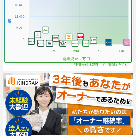
18,600
12,400
加盟数
6,200
0
0
250
500
750
1,000
開業資金（万円）
*正確な値は資料にてご確認ください。