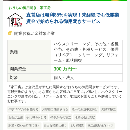
おうちの御用聞き 家工房
直営店は粗利85%を実現！未経験でも低開業
資金で始められる御用聞きサービス
開業お祝い金対象企業
ハウスクリーニング、その他・各種
小売、その他・各種サービス、修理
業種
（リペア）・クリーニング、リフォ
ーム・原状回復
開業資金
300 万円〜
対象
個人・法人
『家工房』は金沢屋が新たに展開する“おうちの御用聞きサービス”です。
電球交換のような小さな事からお客様のご自宅にお伺いし、ハウスクリー
ニングや庭木の剪定、リフォームまで、地域のお困りごとを解決していく
お仕事です。
年収1000万を目指せる
お客様に感謝される
法人の新規事業向け
夫婦で独立
女性が活躍
手に職を付ける
40代からの独立
地域社会に貢献
副業・空いた時間で稼ぐ
自由な時間に働く
1人で開業
無店舗型のビジネス