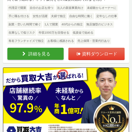
代理店で開業
自分のお店を持つ
法人の新規事業向け
未経験からオーナーに
手に職を付ける
女性が活躍
夫婦で独立
自由な時間に働く
定年なしの仕事
副業・空いた時間で稼ぐ
1人で開業
40代からの独立
無店舗型のビジネス
在庫なしで低リスク
年収1000万を目指せる
低資金で始める
有名フランチャイズで独立
お客様に感謝される
売上保障・営業代行あり
詳細を見る
資料ダウンロード