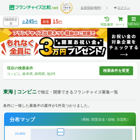
会員登録(無料)
|
ログイン
08/09
更
15
245
全
件
件
新着
新
MENU
閲覧履歴
カート
現在の検索条件
検索条件を変更
コンビニ, 岐阜県, 静岡県, 他2件
東海 | コンビニ
で独立・開業できるフランチャイズ募集一覧
条件に一致した募集中の案件が1件見つかりました。
分布マップ
（横軸: 開業資金 / 縦軸: 加盟数）
24,800