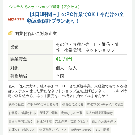
システムでネットショップ運営【アクセス】
【1日1時間～】のPC作業でOK！今だけの全
額返金保証プランあり！
開業お祝い金対象企業
その他・各種小売、IT・通信・情
業種
報・携帯電話、ネットショップ
開業資金
41 万円
対象
個人・法人
募集地域
全国
法人・個人の方々、続々参加中！PC1台で新規事業。未経験でもできる独
自システムを使った新たなネットショップ立ち上げビジネス！「スキマ時
間で取り組める」ネット販売をこの機会に始めてみませんか？
夫婦で独立
年収1000万を目指せる
低資金で始める
有名フランチャイズで独立
お客様に感謝される
代理店で開業
定年なしの仕事
法人の新規事業向け
自由な時間に働く
女性が活躍
売上保障・営業代行あり
自分のお店を持つ
在庫なしで低リスク
無店舗型のビジネス
40代からの独立
1人で開業