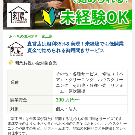
おうちの御用聞き 家工房
直営店は粗利85%を実現！未経験でも低開業
資金で始められる御用聞きサービス
開業お祝い金対象企業
その他・各種サービス、修理（リペ
ア）・クリーニング、ハウスクリー
業種
ニング、その他・各種小売、リフォ
ーム・原状回復
開業資金
300 万円〜
対象
個人・法人
『家工房』は金沢屋が新たに展開する“おうちの御用聞きサービス”です。
電球交換のような小さな事からお客様のご自宅にお伺いし、ハウスクリー
ニングや庭木の剪定、リフォームまで、地域のお困りごとを解決していく
お仕事です。