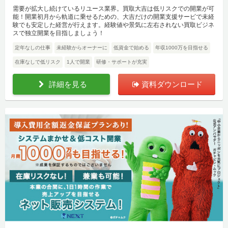
需要が拡大し続けているリユース業界。買取大吉は低リスクでの開業が可
能！開業初月から軌道に乗せるための、大吉だけの開業支援サービで未経
験でも安定した経営が行えます。経験値や景気に左右されない買取ビジネ
スで独立開業を目指しましょう！
定年なしの仕事
未経験からオーナーに
低資金で始める
年収1000万を目指せる
在庫なしで低リスク
1人で開業
研修・サポートが充実
詳細を見る
資料ダウンロード