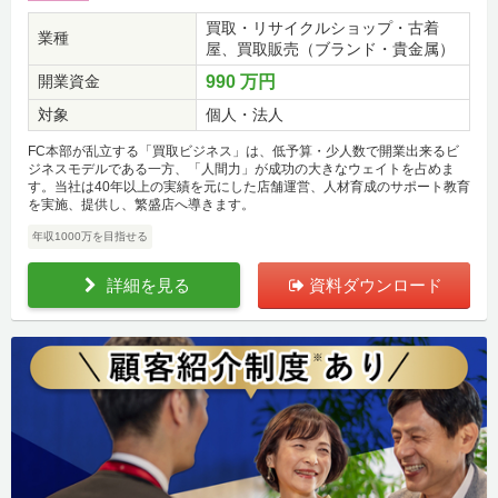
買取・リサイクルショップ・古着
業種
屋、買取販売（ブランド・貴金属）
開業資金
990 万円
対象
個人・法人
FC本部が乱立する「買取ビジネス」は、低予算・少人数で開業出来るビ
ジネスモデルである一方、「人間力」が成功の大きなウェイトを占めま
す。当社は40年以上の実績を元にした店舗運営、人材育成のサポート教育
を実施、提供し、繁盛店へ導きます。
年収1000万を目指せる
詳細を見る
資料ダウンロード