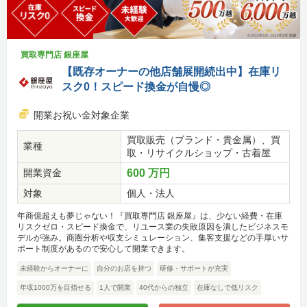
買取専門店 銀座屋
【既存オーナーの他店舗展開続出中】在庫リ
スク0！スピード換金が自慢◎
開業お祝い金対象企業
買取販売（ブランド・貴金属）、買
業種
取・リサイクルショップ・古着屋
開業資金
600 万円
対象
個人・法人
年商億超えも夢じゃない！『買取専門店 銀座屋』は、少ない経費・在庫
リスクゼロ・スピード換金で、リユース業の失敗原因を潰したビジネスモ
デルが強み。商圏分析や収支シミュレーション、集客支援などの手厚いサ
ポート制度があるので安心して開業できます。
未経験からオーナーに
自分のお店を持つ
研修・サポートが充実
年収1000万を目指せる
1人で開業
40代からの独立
在庫なしで低リスク