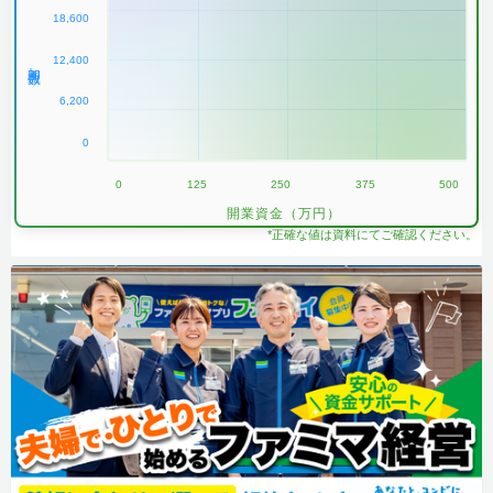
18,600
12,400
加盟数
6,200
0
0
125
250
375
500
開業資金（万円）
*正確な値は資料にてご確認ください。