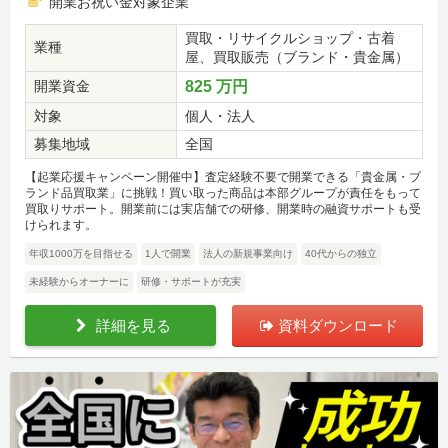
開業お祝い金対象企業
買取・リサイクルショップ・古着
業種
屋、買取販売（ブランド・貴金属）
開業資金
825 万円
対象
個人・法人
募集地域
全国
【起業応援キャンペーン開催中】査定経験不要で開業できる「貴金属・ブ
ランド品買取業」に挑戦！買い取った商品は本部グループが責任をもって
買取りサポート。開業前には実店舗での研修、開業時の融資サポートも受
けられます。
年収1000万を目指せる
1人で開業
法人の新規事業向け
40代からの独立
未経験からオーナーに
研修・サポートが充実
詳細を見る
資料ダウンロード