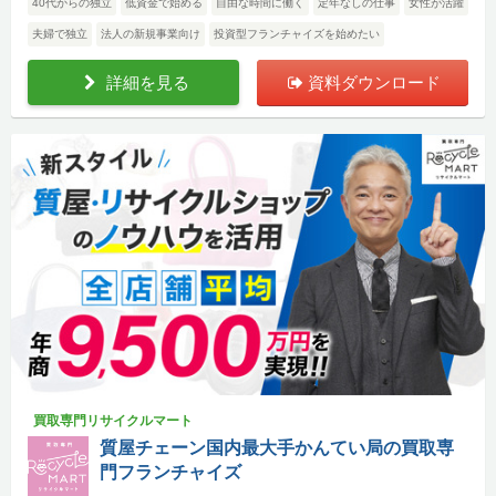
40代からの独立
低資金で始める
自由な時間に働く
定年なしの仕事
女性が活躍
夫婦で独立
法人の新規事業向け
投資型フランチャイズを始めたい
詳細を見る
資料ダウンロード
買取専門リサイクルマート
質屋チェーン国内最大手かんてい局の買取専
門フランチャイズ