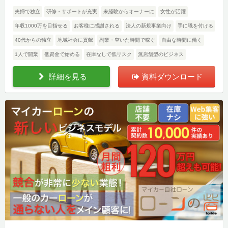
夫婦で独立
研修・サポートが充実
未経験からオーナーに
女性が活躍
年収1000万を目指せる
お客様に感謝される
法人の新規事業向け
手に職を付ける
40代からの独立
地域社会に貢献
副業・空いた時間で稼ぐ
自由な時間に働く
1人で開業
低資金で始める
在庫なしで低リスク
無店舗型のビジネス
詳細を見る
資料ダウンロード