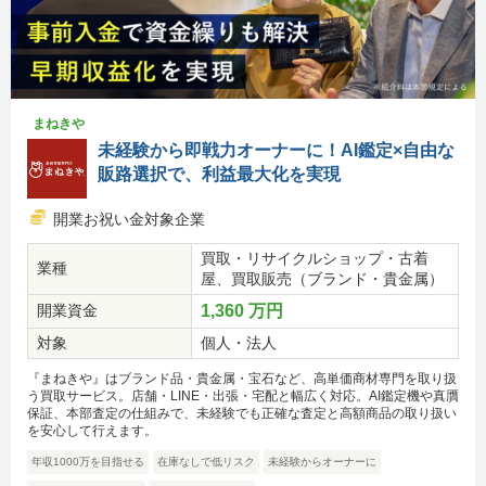
まねきや
未経験から即戦力オーナーに！AI鑑定×自由な
販路選択で、利益最大化を実現
開業お祝い金対象企業
買取・リサイクルショップ・古着
業種
屋、買取販売（ブランド・貴金属）
開業資金
1,360 万円
対象
個人・法人
『まねきや』はブランド品・貴金属・宝石など、高単価商材専門を取り扱
う買取サービス。店舗・LINE・出張・宅配と幅広く対応。AI鑑定機や真贋
保証、本部査定の仕組みで、未経験でも正確な査定と高額商品の取り扱い
を安心して行えます。
年収1000万を目指せる
在庫なしで低リスク
未経験からオーナーに