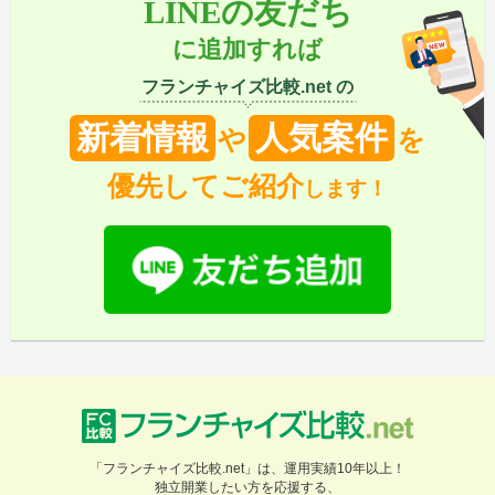
LINEの友だち
に追加すれば
フランチャイズ比較.net の
新着情報
人気案件
や
を
優先してご紹介
します！
「フランチャイズ比較.net」は、運用実績10年以上！
独立開業したい方を応援する、