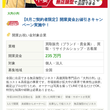
大判小判
【8月ご契約者限定】開業資金お値引きキャン
ペーン実施中！
開業お祝い金対象企業
買取販売（ブランド・貴金属）、買
業種
取・リサイクルショップ・古着屋
開業資金
235 万円
対象
個人・法人
募集地域
全国
全国に出店できる無店舗型ビジネス！高価買取専門店の『大判小判』は、
低コスト＆高収益の事業です。市場規模が拡大中の業界で将来性は抜群。
鑑定はプロが行うため、オーナーは写真を撮ってLINEで送るだけでOK。
特別な知識や経験は必要ありません。
年収1000万を目指せる
副業・空いた時間で稼ぐ
研修・サポートが充実
1人で開業
未経験からオーナーに
在庫なしで低リスク
無店舗型のビジネス