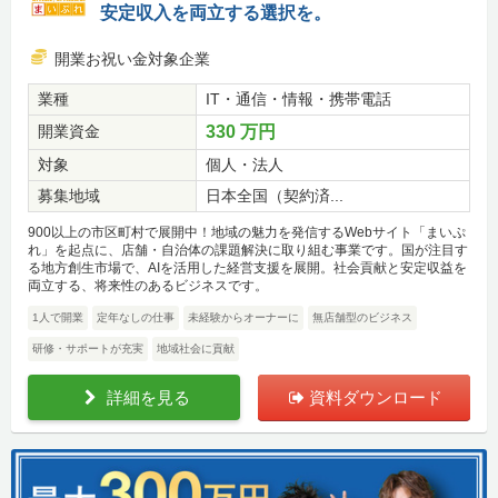
安定収入を両立する選択を。
開業お祝い金対象企業
業種
IT・通信・情報・携帯電話
開業資金
330 万円
対象
個人・法人
募集地域
日本全国（契約済...
900以上の市区町村で展開中！地域の魅力を発信するWebサイト「まいぷ
れ」を起点に、店舗・自治体の課題解決に取り組む事業です。国が注目す
る地方創生市場で、AIを活用した経営支援を展開。社会貢献と安定収益を
両立する、将来性のあるビジネスです。
1人で開業
定年なしの仕事
未経験からオーナーに
無店舗型のビジネス
研修・サポートが充実
地域社会に貢献
詳細を見る
資料ダウンロード