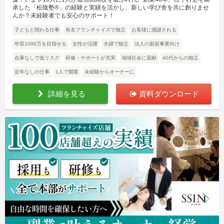
承した「松陰塾®」の経験と実績を活かし、新しい学び舎を共に創りませ
んか？未経験者でも安心のサポート！
子どもと関わる仕事
有名フランチャイズで独立
お客様に感謝される
年収1000万を目指せる
女性が活躍
夫婦で独立
法人の新規事業向け
在庫なしで低リスク
研修・サポートが充実
地域社会に貢献
40代からの独立
定年なしの仕事
1人で開業
未経験からオーナーに
詳細を見る
資料ダウンロード