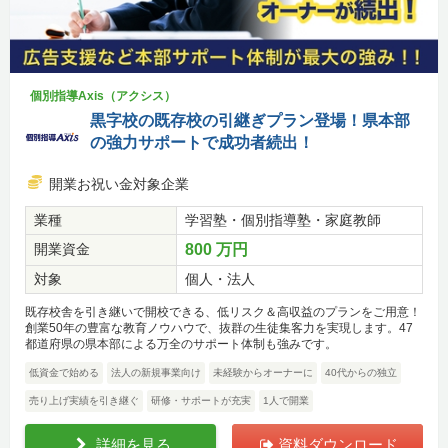
個別指導Axis（アクシス）
黒字校の既存校の引継ぎプラン登場！県本部
の強力サポートで成功者続出！
開業お祝い金対象企業
業種
学習塾・個別指導塾・家庭教師
開業資金
800 万円
対象
個人・法人
既存校舎を引き継いで開校できる、低リスク＆高収益のプランをご用意！
創業50年の豊富な教育ノウハウで、抜群の生徒集客力を実現します。47
都道府県の県本部による万全のサポート体制も強みです。
低資金で始める
法人の新規事業向け
未経験からオーナーに
40代からの独立
売り上げ実績を引き継ぐ
研修・サポートが充実
1人で開業
詳細を見る
資料ダウンロード