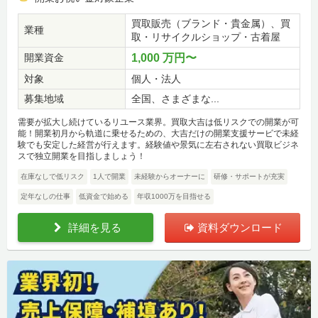
買取販売（ブランド・貴金属）、買
業種
取・リサイクルショップ・古着屋
開業資金
1,000 万円〜
対象
個人・法人
募集地域
全国、さまざまな...
需要が拡大し続けているリユース業界。買取大吉は低リスクでの開業が可
能！開業初月から軌道に乗せるための、大吉だけの開業支援サービで未経
験でも安定した経営が行えます。経験値や景気に左右されない買取ビジネ
スで独立開業を目指しましょう！
在庫なしで低リスク
1人で開業
未経験からオーナーに
研修・サポートが充実
定年なしの仕事
低資金で始める
年収1000万を目指せる
詳細を見る
資料ダウンロード