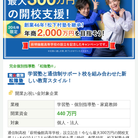
完全個別指導塾 「松陰塾®」
学習塾と通信制サポート校を組み合わせた新
しい教育スタイル！
開業お祝い金対象企業
業種
学習塾・個別指導塾・家庭教師
開業資金
440 万円
対象
個人・法人
通信制高校「萩明倫館高等学校」設立記念！今なら最大300万円の開校支
援！いまや10人に1人が通信制高校を選ぶ時代。創業46年、松下村塾を継