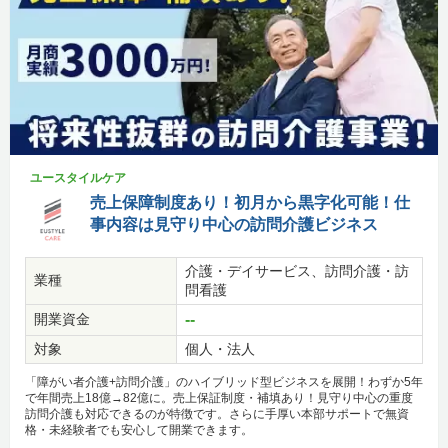
ユースタイルケア
売上保障制度あり！初月から黒字化可能！仕
事内容は見守り中心の訪問介護ビジネス
介護・デイサービス、訪問介護・訪
業種
問看護
開業資金
--
対象
個人・法人
「障がい者介護+訪問介護」のハイブリッド型ビジネスを展開！わずか5年
で年間売上18億→82億に。売上保証制度・補填あり！見守り中心の重度
訪問介護も対応できるのが特徴です。さらに手厚い本部サポートで無資
格・未経験者でも安心して開業できます。