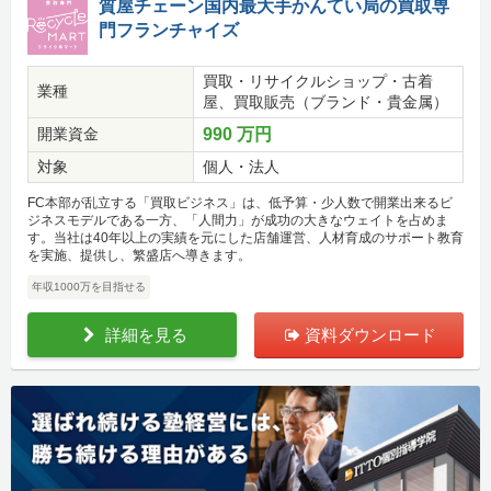
質屋チェーン国内最大手かんてい局の買取専
門フランチャイズ
買取・リサイクルショップ・古着
業種
屋、買取販売（ブランド・貴金属）
開業資金
990 万円
対象
個人・法人
FC本部が乱立する「買取ビジネス」は、低予算・少人数で開業出来るビ
ジネスモデルである一方、「人間力」が成功の大きなウェイトを占めま
す。当社は40年以上の実績を元にした店舗運営、人材育成のサポート教育
を実施、提供し、繁盛店へ導きます。
年収1000万を目指せる
詳細を見る
資料ダウンロード