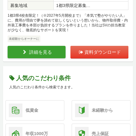
募集地域
1都3県限定募集...
1都3県4校舎限定！（※2027年5月開校まで）「本気で塾がやりたい人」
に、費用が理由で夢を諦めて欲しくないという想いから、物件取得費・内
外装工事費を本部が負担するプランを作りました！当社はSVの担当教室
が少なく、徹底的なサポートを実現！
未経験からオーナーに
詳細を見る
資料ダウンロード
人気のこだわり条件
人気のこだわり条件から検索できます。
低資金
未経験から
年収1000万
売上保証