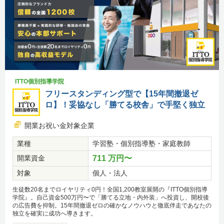
ITTO個別指導学院
フリースタンディング型で【15年間撤退ゼ
ロ】！妥協なし「勝てる校舎」で手堅く独立
開業お祝い金対象企業
業種
学習塾・個別指導塾・家庭教師
開業資金
711 万円〜
対象
個人・法人
生徒数20名までロイヤリティ0円！全国1,200教室展開の『ITTO個別指導
学院』。自己資金500万円〜で「勝てる立地・内外装」へ投資し、開校後
の広告費を抑制。15年間撤退ゼロの確かなノウハウと徹底伴走であなたの
独立を確実に成功へ導きます。