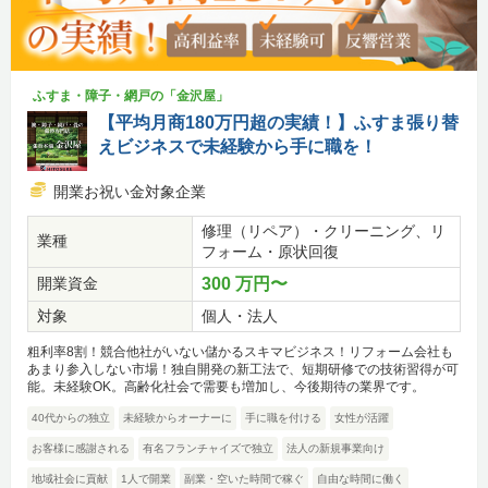
ふすま・障子・網戸の「金沢屋」
【平均月商180万円超の実績！】ふすま張り替
えビジネスで未経験から手に職を！
開業お祝い金対象企業
修理（リペア）・クリーニング、リ
業種
フォーム・原状回復
開業資金
300 万円〜
対象
個人・法人
粗利率8割！競合他社がいない儲かるスキマビジネス！リフォーム会社も
あまり参入しない市場！独自開発の新工法で、短期研修での技術習得が可
能。未経験OK。高齢化社会で需要も増加し、今後期待の業界です。
40代からの独立
未経験からオーナーに
手に職を付ける
女性が活躍
お客様に感謝される
有名フランチャイズで独立
法人の新規事業向け
地域社会に貢献
1人で開業
副業・空いた時間で稼ぐ
自由な時間に働く