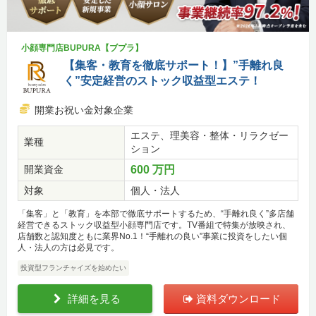
小顔専門店BUPURA【ブプラ】
【集客・教育を徹底サポート！】”手離れ良
く”安定経営のストック収益型エステ！
開業お祝い金対象企業
エステ、理美容・整体・リラクゼー
業種
ション
開業資金
600 万円
対象
個人・法人
「集客」と「教育」を本部で徹底サポートするため、“手離れ良く”多店舗
経営できるストック収益型小顔専門店です。TV番組で特集が放映され、
店舗数と認知度ともに業界No.1！“手離れの良い”事業に投資をしたい個
人・法人の方は必見です。
投資型フランチャイズを始めたい
詳細を見る
資料ダウンロード