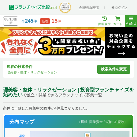
会員登録(無料)
|
ログイン
08/10
更
15
245
全
件
件
新着
新
MENU
閲覧履歴
カート
現在の検索条件
検索条件を変更
理美容・整体・リラクゼーション
理美容・整体・リラクゼーション | 投資型フランチャイズを
始めたい
で独立・開業できるフランチャイズ募集一覧
条件に一致した募集中の案件が4件見つかりました。
分布マップ
（横軸: 開業資金 / 縦軸: 加盟数）
200