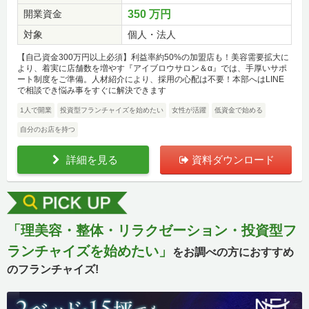
開業資金
350 万円
対象
個人・法人
【自己資金300万円以上必須】利益率約50%の加盟店も！美容需要拡大に
より、着実に店舗数を増やす『アイブロウサロン＆α』では、手厚いサポ
ート制度をご準備。人材紹介により、採用の心配は不要！本部へはLINE
で相談でき悩み事をすぐに解決できます
1人で開業
投資型フランチャイズを始めたい
女性が活躍
低資金で始める
自分のお店を持つ
詳細を見る
資料ダウンロード
「理美容・整体・リラクゼーション・投資型フ
ランチャイズを始めたい」
をお調べの方におすすめ
のフランチャイズ!