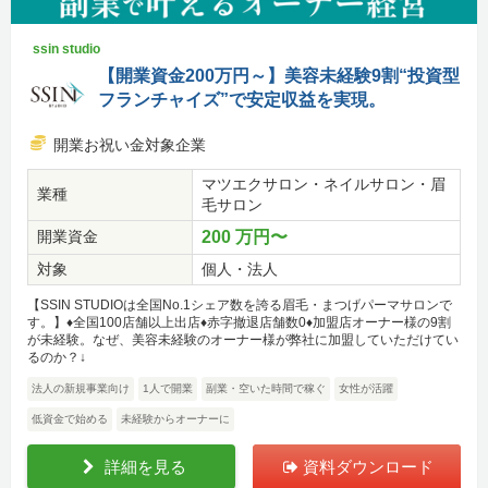
ssin studio
【開業資金200万円～】美容未経験9割“投資型
フランチャイズ”で安定収益を実現。
開業お祝い金対象企業
マツエクサロン・ネイルサロン・眉
業種
毛サロン
開業資金
200 万円〜
対象
個人・法人
【SSIN STUDIOは全国No.1シェア数を誇る眉毛・まつげパーマサロンで
す。】♦全国100店舗以上出店♦赤字撤退店舗数0♦加盟店オーナー様の9割
が未経験。なぜ、美容未経験のオーナー様が弊社に加盟していただけてい
るのか？↓
法人の新規事業向け
1人で開業
副業・空いた時間で稼ぐ
女性が活躍
低資金で始める
未経験からオーナーに
詳細を見る
資料ダウンロード