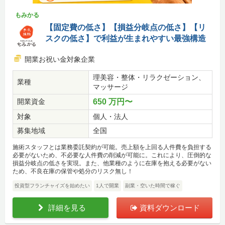
もみかる
【固定費の低さ】【損益分岐点の低さ】【リ
スクの低さ】で利益が生まれやすい最強構造
開業お祝い金対象企業
理美容・整体・リラクゼーション、
業種
マッサージ
開業資金
650 万円〜
対象
個人・法人
募集地域
全国
施術スタッフとは業務委託契約が可能。売上額を上回る人件費を負担する
必要がないため、不必要な人件費の削減が可能に。これにより、圧倒的な
損益分岐点の低さを実現。また、他業種のように在庫を抱える必要がない
ため、不良在庫の保管や処分のリスク無し！
投資型フランチャイズを始めたい
1人で開業
副業・空いた時間で稼ぐ
詳細を見る
資料ダウンロード