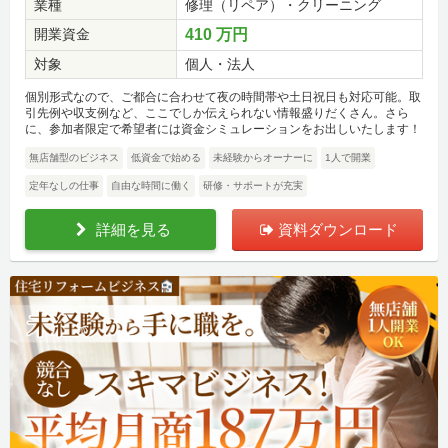
業種
修理（リペア）・クリーニング
開業資金
410 万円
対象
個人・法人
個別形式なので、ご都合に合わせて夜の時間帯や土日祝日も対応可能。取
引先例や収支例など、ここでしか伝えられない情報盛りだくさん。さら
に、参加者限定で希望者には資金シミュレーションをお出しいたします！
無店舗型のビジネス
低資金で始める
未経験からオーナーに
1人で開業
定年なしの仕事
自由な時間に働く
研修・サポートが充実
詳細を見る
資料ダウンロード