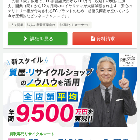
「先着10院」限定で、FC加盟諸費用から110万円（税込）の減額に加
え、開業（院）から12ヵ月間のロイヤリティが大幅減額されます！安心の
テリトリー権が付与されるFCブランドのため、超優良商圏が空いている
今が圧倒的なビジネスチャンスです。
1人で開業
法人の新規事業向け
未経験からオーナーに
詳細を見る
資料請求
買取専門リサイクルマート