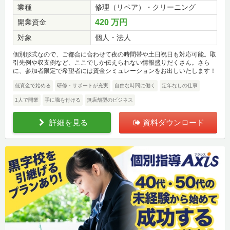
業種
修理（リペア）・クリーニング
開業資金
420 万円
対象
個人・法人
個別形式なので、ご都合に合わせて夜の時間帯や土日祝日も対応可能。取
引先例や収支例など、ここでしか伝えられない情報盛りだくさん。さら
に、参加者限定で希望者には資金シミュレーションをお出しいたします！
低資金で始める
研修・サポートが充実
自由な時間に働く
定年なしの仕事
1人で開業
手に職を付ける
無店舗型のビジネス
詳細を見る
資料ダウンロード