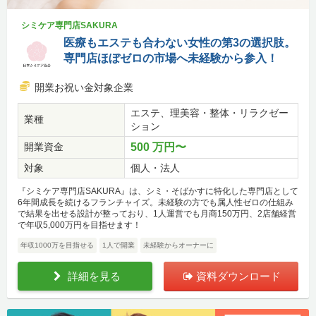
シミケア専門店SAKURA
医療もエステも合わない女性の第3の選択肢。
専門店ほぼゼロの市場へ未経験から参入！
開業お祝い金対象企業
エステ、理美容・整体・リラクゼー
業種
ション
開業資金
500 万円〜
対象
個人・法人
『シミケア専門店SAKURA』は、シミ・そばかすに特化した専門店として
6年間成長を続けるフランチャイズ。未経験の方でも属人性ゼロの仕組み
で結果を出せる設計が整っており、1人運営でも月商150万円、2店舗経営
で年収5,000万円を目指せます！
年収1000万を目指せる
1人で開業
未経験からオーナーに
詳細を見る
資料ダウンロード