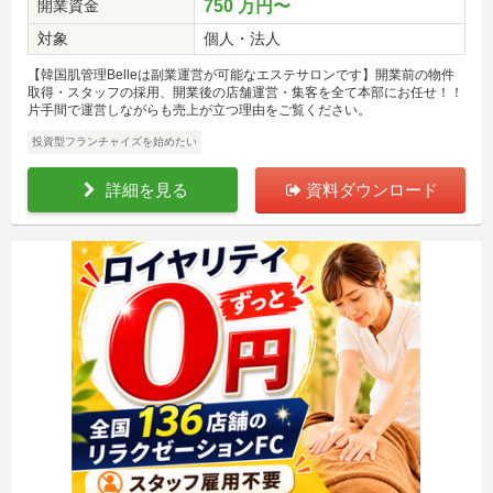
開業資金
750 万円〜
対象
個人・法人
【韓国肌管理Belleは副業運営が可能なエステサロンです】開業前の物件
取得・スタッフの採用、開業後の店舗運営・集客を全て本部にお任せ！！
片手間で運営しながらも売上が立つ理由をご覧ください。
投資型フランチャイズを始めたい
詳細を見る
資料ダウンロード