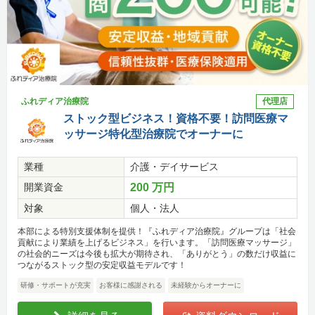
ふれディア治療院
代理店
ストック型ビジネス！資格不要！訪問医療マ
ッサージ特化型治療院でオーナーに
業種
介護・デイサービス
開業資金
200 万円
対象
個人・法人
本部による特別支援体制を提供！『ふれディア治療院』グループは「社会
貢献により業績を上げるビジネス」を行います。「訪問医療マッサージ」
の社会的ニーズは今後も拡大が期待され、「ありがとう」の数だけ収益に
つながるストック型の安定収益モデルです！
研修・サポートが充実
お客様に感謝される
未経験からオーナーに