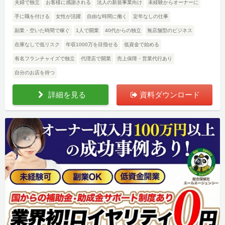
夫婦で独立
お客様に感謝される
法人の新規事業向け
未経験からオーナーに
手に職を付ける
女性が活躍
自由な時間に働く
定年なしの仕事
副業・空いた時間で稼ぐ
1人で開業
40代からの独立
無店舗型のビジネス
在庫なしで低リスク
年収1000万を目指せる
低資金で始める
有名フランチャイズで独立
代理店で開業
売上保障・営業代行あり
自分のお店を持つ
詳細を見る
資料ダウンロード