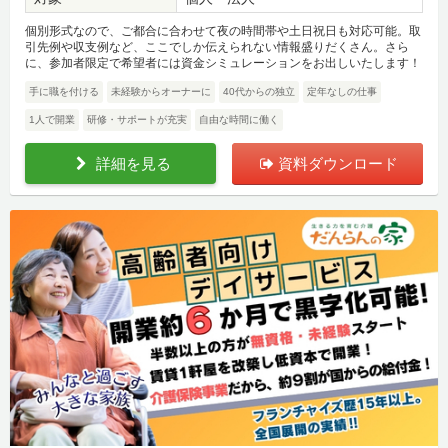
個別形式なので、ご都合に合わせて夜の時間帯や土日祝日も対応可能。取
引先例や収支例など、ここでしか伝えられない情報盛りだくさん。さら
に、参加者限定で希望者には資金シミュレーションをお出しいたします！
手に職を付ける
未経験からオーナーに
40代からの独立
定年なしの仕事
1人で開業
研修・サポートが充実
自由な時間に働く
詳細を見る
資料ダウンロード