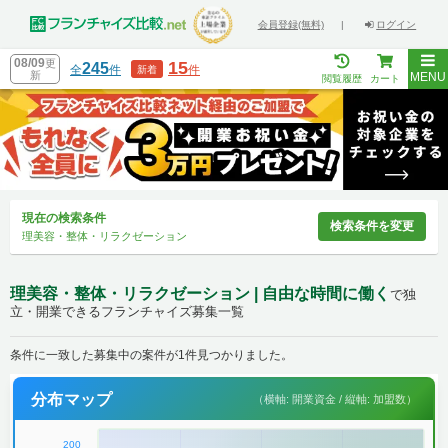
会員登録(無料)
|
ログイン
08/09
更
15
245
全
件
件
新着
新
MENU
閲覧履歴
カート
現在の検索条件
検索条件を変更
理美容・整体・リラクゼーション
理美容・整体・リラクゼーション | 自由な時間に働く
で独
立・開業できるフランチャイズ募集一覧
条件に一致した募集中の案件が1件見つかりました。
分布マップ
（横軸: 開業資金 / 縦軸: 加盟数）
200