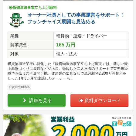
軽貨物運送事業立ち上げ顧問
オーナー社長としての事業運営をサポート！
フランチャイズ展開も見込める
業種
軽貨物・運送・ドライバー
開業資金
165 万円
対象
個人・法人
軽貨物運送業界に特化した『軽貨物運送事業立ち上げ顧問』は、新しい売
上基盤づくりに最適なビジネス。徹底した二人三脚のサポートで業界未経
験でも低リスク展開可能。運送業の知見なしで単月粗利2,800万円超えを
たった1年3ヵ月で達成したオーナーも！
低資金で始める
詳細を見る
資料ダウンロード