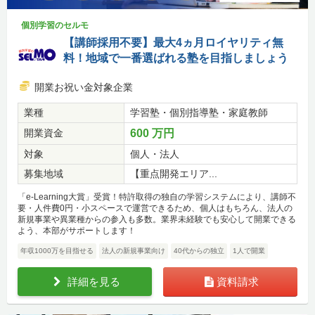
個別学習のセルモ
【講師採用不要】最大4ヵ月ロイヤリティ無
料！地域で一番選ばれる塾を目指しましょう
開業お祝い金対象企業
業種
学習塾・個別指導塾・家庭教師
開業資金
600 万円
対象
個人・法人
募集地域
【重点開発エリア...
「e-Learning大賞」受賞！特許取得の独自の学習システムにより、講師不
要・人件費0円・小スペースで運営できるため、個人はもちろん、法人の
新規事業や異業種からの参入も多数。業界未経験でも安心して開業できる
よう、本部がサポートします！
年収1000万を目指せる
法人の新規事業向け
40代からの独立
1人で開業
詳細を見る
資料請求