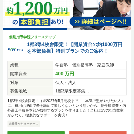
個別指導学院フリーステップ
1都3県4校舎限定！【開業資金の約1000万円
を本部負担】特別プランでのご案内！
業種
学習塾・個別指導塾・家庭教師
開業資金
400 万円
対象
個人・法人
募集地域
1都3県限定募集...
1都3県4校舎限定！（※2027年5月開校まで）「本気で塾がやりたい人」
に、費用が理由で夢を諦めて欲しくないという想いから、物件取得費・内
外装工事費を本部が負担するプランを作りました！当社はSVの担当教室
が少なく、徹底的なサポートを実現！
未経験からオーナーに