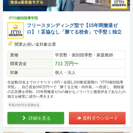
ITTO個別指導学院
フリースタンディング型で【15年間撤退ゼ
ロ】！妥協なし「勝てる校舎」で手堅く独立
開業お祝い金対象企業
業種
学習塾・個別指導塾・家庭教師
開業資金
711 万円〜
対象
個人・法人
生徒数20名までロイヤリティ0円！全国1,200教室展開の『ITTO個別指導
学院』。自己資金500万円〜で「勝てる立地・内外装」へ投資し、開校後
の広告費を抑制。15年間撤退ゼロの確かなノウハウと徹底伴走であなたの
独立を確実に成功へ導きます。
年収1000万を目指せる
詳細を見る
資料ダウンロード