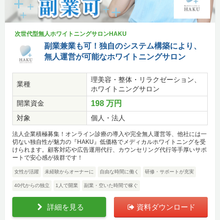
次世代型無人ホワイトニングサロンHAKU
副業兼業も可！独自のシステム構築により、
無人運営が可能なホワイトニングサロン
理美容・整体・リラクゼーション、
業種
ホワイトニングサロン
開業資金
198 万円
対象
個人・法人
法人企業積極募集！オンライン診療の導入や完全無人運営等、他社には一
切ない独自性が魅力の『HAKU』低価格でメディカルホワイトニングを受
けられます。顧客対応や広告運用代行、カウンセリング代行等手厚いサポ
ートで安心感が抜群です！
女性が活躍
未経験からオーナーに
自由な時間に働く
研修・サポートが充実
40代からの独立
1人で開業
副業・空いた時間で稼ぐ
詳細を見る
資料ダウンロード