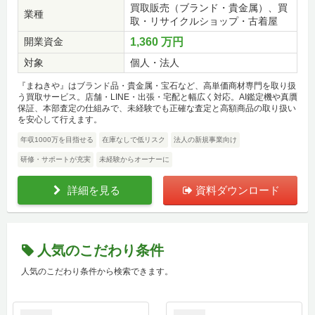
買取販売（ブランド・貴金属）、買
業種
取・リサイクルショップ・古着屋
開業資金
1,360 万円
対象
個人・法人
『まねきや』はブランド品・貴金属・宝石など、高単価商材専門を取り扱
う買取サービス。店舗・LINE・出張・宅配と幅広く対応。AI鑑定機や真贋
保証、本部査定の仕組みで、未経験でも正確な査定と高額商品の取り扱い
を安心して行えます。
年収1000万を目指せる
在庫なしで低リスク
法人の新規事業向け
研修・サポートが充実
未経験からオーナーに
詳細を見る
資料ダウンロード
人気のこだわり条件
人気のこだわり条件から検索できます。