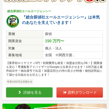
総合探偵社エールエージェンシー
『総合探偵社エールエージェンシー』は本気
のあなたを支えていきます！
業種
探偵
開業資金
150 万円〜
対象
個人・法人
募集地域
全国 ※関西方面...
【業界初ロイヤリティ0円！初期費用も格安！加盟金分割もOK！】開業後
も安心！専属集客アドバイザーがGoogle上位表示させます！100万超え案
件続出中！独自屋号で出店！加盟店同士の仲の良さが特徴！個別説明会に
て儲かる仕組みをお伝えします！
年収1000万を目指せる
詳細を見る
資料ダウンロード