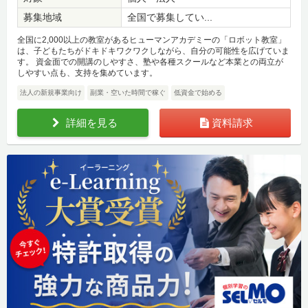
募集地域
全国で募集してい...
全国に2,000以上の教室があるヒューマンアカデミーの「ロボット教室」
は、子どもたちがドキドキワクワクしながら、自分の可能性を広げていま
す。 資金面での開講のしやすさ、塾や各種スクールなど本業との両立が
しやすい点も、支持を集めています。
法人の新規事業向け
副業・空いた時間で稼ぐ
低資金で始める
詳細を見る
資料請求