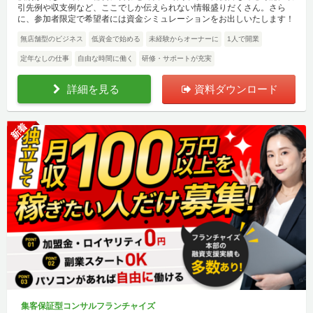
引先例や収支例など、ここでしか伝えられない情報盛りだくさん。さら
に、参加者限定で希望者には資金シミュレーションをお出しいたします！
無店舗型のビジネス
低資金で始める
未経験からオーナーに
1人で開業
定年なしの仕事
自由な時間に働く
研修・サポートが充実
詳細を見る
資料ダウンロード
新着
集客保証型コンサルフランチャイズ