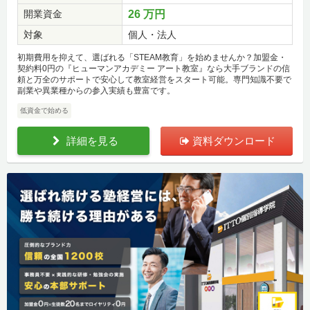
開業資金
26 万円
対象
個人・法人
初期費用を抑えて、選ばれる「STEAM教育」を始めませんか？加盟金・
契約料0円の『ヒューマンアカデミー アート教室』なら大手ブランドの信
頼と万全のサポートで安心して教室経営をスタート可能。専門知識不要で
副業や異業種からの参入実績も豊富です。
低資金で始める
詳細を見る
資料ダウンロード