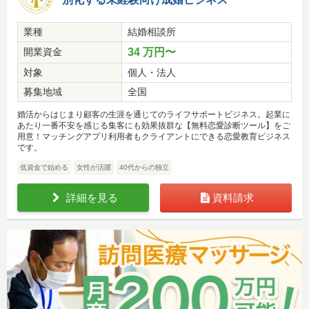
業種
結婚相談所
開業資金
34 万円〜
対象
個人・法人
募集地域
全国
婚活からはじまり顧客の生涯を通じてのライフサポートビジネス。起業に
あたり一番不安を感じる集客にも効果抜群な【無料恋愛診断ツール】をご
用意！マッチングアプリ利用者もクライアントにできる恋愛教育ビジネス
です。
低資金で始める
女性が活躍
40代からの独立
詳細を見る
資料請求