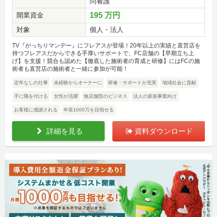
問看護
開業資金
195 万円
対象
個人・法人
TV『がっちりマンデー』にフレアスが登場！20年以上の実績と直営店を
持つフレアスだからできる手厚いサポートで、FC店舗の【早期立ち上
げ】を支援！競合も認めた【徹底した施術者の育成と研修】にはFCの施
術者も直営店の施術者と一緒に参加が可能！
定年なしの仕事
未経験からオーナーに
研修・サポートが充実
地域社会に貢献
手に職を付ける
女性が活躍
無店舗型のビジネス
法人の新規事業向け
お客様に感謝される
年収1000万を目指せる
詳細を見る
資料ダウンロード