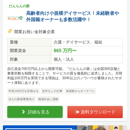
だんらんの家
高齢者向け小規模デイサービス！未経験者や
外国籍オーナーも多数活躍中！
開業お祝い金対象企業
業種
介護・デイサービス、福祉
開業資金
865 万円〜
対象
個人・法人
自己資金700万円以上から開業可能。『だんらんの家』は全国300店舗と
事業所数を制限することで、サービスの質を徹底的に追求しました。月間
利益100万円を実現できる理由は、30年以上のノウハウが蓄積されたサポ
ート体制にあります。
年収1000万を目指せる
定年なしの仕事
未経験からオーナーに
法人の新規事業向け
地域社会に貢献
詳細を見る
資料ダウンロード