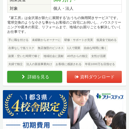
対象
個人・法人
『家工房』は金沢屋が新たに展開する“おうちの御用聞きサービス”です。
電球交換のような小さな事からお客様のご自宅にお伺いし、ハウスクリー
ニングや庭木の剪定、リフォームまで、地域のお困りごとを解決していく
お仕事です。
手に職を付ける
未経験からオーナーに
研修・サポートが充実
低資金で始める
在庫なしで低リスク
無店舗型のビジネス
1人で開業
自由な時間に働く
副業・空いた時間で稼ぐ
地域社会に貢献
40代からの独立
女性が活躍
夫婦で独立
法人の新規事業向け
お客様に感謝される
年収1000万を目指せる
詳細を見る
資料ダウンロード