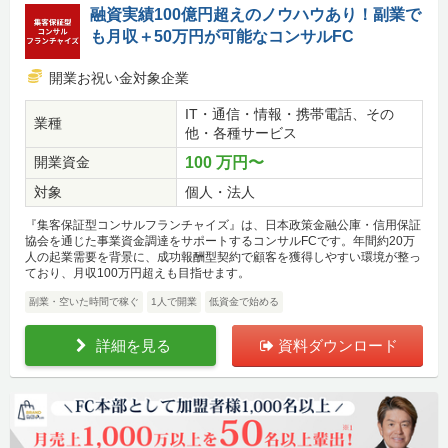
融資実績100億円超えのノウハウあり！副業で
も月収＋50万円が可能なコンサルFC
開業お祝い金対象企業
IT・通信・情報・携帯電話、その
業種
他・各種サービス
開業資金
100 万円〜
対象
個人・法人
『集客保証型コンサルフランチャイズ』は、日本政策金融公庫・信用保証
協会を通じた事業資金調達をサポートするコンサルFCです。年間約20万
人の起業需要を背景に、成功報酬型契約で顧客を獲得しやすい環境が整っ
ており、月収100万円超えも目指せます。
副業・空いた時間で稼ぐ
1人で開業
低資金で始める
詳細を見る
資料ダウンロード