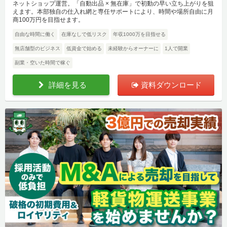
ネットショップ運営。「自動出品 × 無在庫」で初動の早い立ち上がりを狙
えます。本部独自の仕入れ網と専任サポートにより、時間や場所自由に月
商100万円を目指せます。
自由な時間に働く
在庫なしで低リスク
年収1000万を目指せる
無店舗型のビジネス
低資金で始める
未経験からオーナーに
1人で開業
副業・空いた時間で稼ぐ
詳細を見る
資料ダウンロード