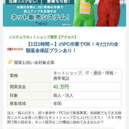
システムでネットショップ運営【アクセス】
【1日1時間～】のPC作業でOK！今だけの全
額返金保証プランあり！
開業お祝い金対象企業
ネットショップ、IT・通信・情報・
業種
携帯電話
開業資金
41 万円
対象
個人・法人
募集地域
全国
法人・個人の方々、続々参加中！PC1台で新規事業。未経験でもできる独
自システムを使った新たなネットショップ立ち上げビジネス！「スキマ時
間で取り組める」ネット販売をこの機会に始めてみませんか？