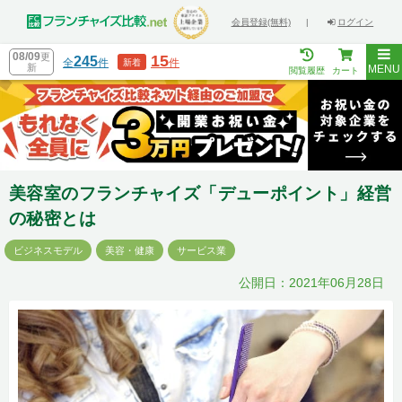
会員登録(無料)
|
ログイン
08/09
更
15
245
全
件
件
新着
新
MENU
閲覧履歴
カート
美容室のフランチャイズ「デューポイント」経営
の秘密とは
ビジネスモデル
美容・健康
サービス業
公開日：2021年06月28日