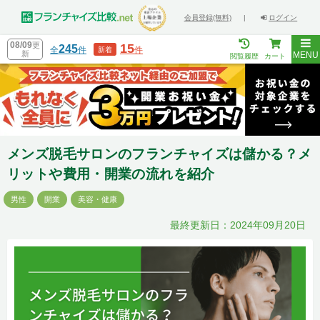
会員登録(無料)
|
ログイン
08/09
更
15
245
全
件
件
新着
新
MENU
閲覧履歴
カート
メンズ脱毛サロンのフランチャイズは儲かる？メ
リットや費用・開業の流れを紹介
男性
開業
美容・健康
最終更新日：2024年09月20日