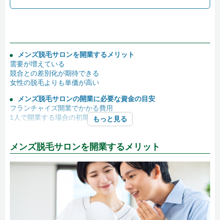
メンズ脱毛サロンを開業するメリット
需要が増えている
競合との差別化が期待できる
女性の脱毛よりも単価が高い
メンズ脱毛サロンの開業に必要な資金の目安
フランチャイズ開業でかかる費用
1人で開業する場合の初期費用
もっと見る
メンズ脱毛サロンをフランチャイズで開業する流れ
1.フランチャイズ本部へ問い合わせる
メンズ脱毛サロンを開業するメリット
2.担当者との面接
3.サロンを見学する
4.申し込み・審査を受ける
5.フランチャイズ契約を結ぶ
6.加盟費を入金する
7.物件を決める
8.開業に向けて準備する
9.広告・宣伝活動をする