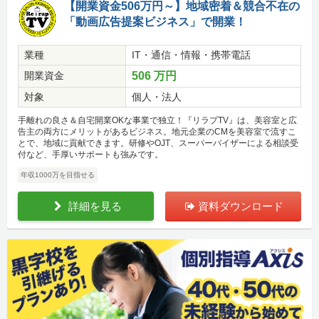
【開業資金506万円～】地域密着＆競合不在の
「動画広告提案ビジネス」で開業！
業種
IT・通信・情報・携帯電話
開業資金
506 万円
対象
個人・法人
手離れの良さ＆自宅開業OKな事業で独立！『リラプTV』は、美容室と広
告主の両方にメリットがあるビジネス。地元企業のCMを美容室で流すこ
とで、地域に貢献できます。研修やOJT、スーパーバイザーによる相談受
付など、手厚いサポートも強みです。
年収1000万を目指せる
詳細を見る
資料ダウンロード