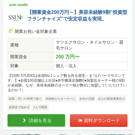
ssin studio
【開業資金200万円～】美容未経験9割“投資型
フランチャイズ”で安定収益を実現。
開業お祝い金対象企業
マツエクサロン・ネイルサロン・眉
業種
毛サロン
開業資金
200 万円〜
対象
個人・法人
【SSIN STUDIOは全国No.1シェア数を誇る眉毛・まつげパーマサロンで
す。】♦全国100店舗以上出店♦赤字撤退店舗数0♦加盟店オーナー様の9割
が未経験。なぜ、美容未経験のオーナー様が弊社に加盟していただけてい
るのか？↓
副業・空いた時間で稼ぐ
未経験からオーナーに
女性が活躍
法人の新規事業向け
低資金で始める
1人で開業
詳細を見る
資料ダウンロード