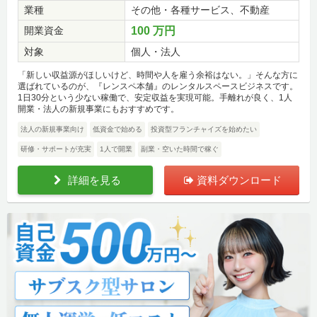
業種
その他・各種サービス、不動産
開業資金
100 万円
対象
個人・法人
「新しい収益源がほしいけど、時間や人を雇う余裕はない。」そんな方に
選ばれているのが、『レンスペ本舗』のレンタルスペースビジネスです。
1日30分という少ない稼働で、安定収益を実現可能。手離れが良く、1人
開業・法人の新規事業にもおすすめです。
法人の新規事業向け
低資金で始める
投資型フランチャイズを始めたい
研修・サポートが充実
1人で開業
副業・空いた時間で稼ぐ
詳細を見る
資料ダウンロード