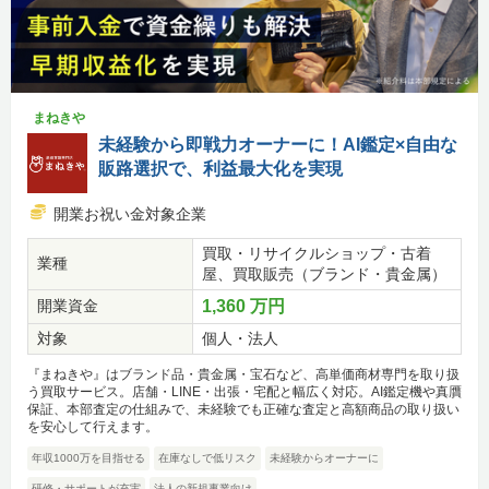
まねきや
未経験から即戦力オーナーに！AI鑑定×自由な
販路選択で、利益最大化を実現
開業お祝い金対象企業
買取・リサイクルショップ・古着
業種
屋、買取販売（ブランド・貴金属）
開業資金
1,360 万円
対象
個人・法人
『まねきや』はブランド品・貴金属・宝石など、高単価商材専門を取り扱
う買取サービス。店舗・LINE・出張・宅配と幅広く対応。AI鑑定機や真贋
保証、本部査定の仕組みで、未経験でも正確な査定と高額商品の取り扱い
を安心して行えます。
年収1000万を目指せる
在庫なしで低リスク
未経験からオーナーに
研修・サポートが充実
法人の新規事業向け