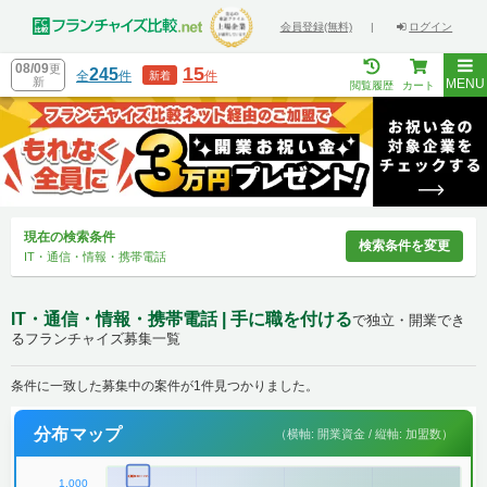
会員登録(無料)
|
ログイン
08/09
更
15
245
全
件
件
新着
新
MENU
閲覧履歴
カート
現在の検索条件
検索条件を変更
IT・通信・情報・携帯電話
IT・通信・情報・携帯電話 | 手に職を付ける
で独立・開業でき
るフランチャイズ募集一覧
条件に一致した募集中の案件が1件見つかりました。
分布マップ
（横軸: 開業資金 / 縦軸: 加盟数）
1,000