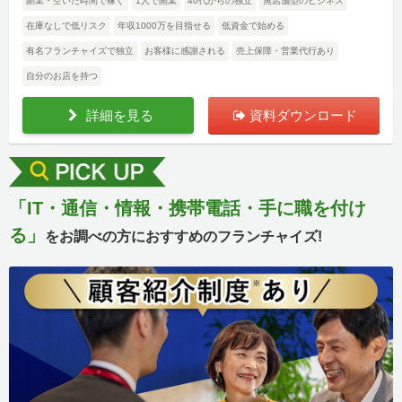
副業・空いた時間で稼ぐ
1人で開業
40代からの独立
無店舗型のビジネス
在庫なしで低リスク
年収1000万を目指せる
低資金で始める
有名フランチャイズで独立
お客様に感謝される
売上保障・営業代行あり
自分のお店を持つ
詳細を見る
資料ダウンロード
「IT・通信・情報・携帯電話・手に職を付け
る」
をお調べの方におすすめのフランチャイズ!