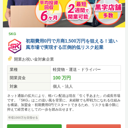
SKG
初期費用0円で月商1,500万円を狙える！追い
風市場で実現する圧倒的低リスク起業
開業お祝い金対象企業
業種
軽貨物・運送・ドライバー
開業資金
100 万円
対象
個人・法人
ネット通販の拡大により、軽バン配送は現在「引く手あまた」の成長市場
です。『SKG』はこの追い風を背景に、未経験でも即戦力になれる仕組み
を構築。加盟金・初期費用0円でスタートできるため、リスクを最小限に
抑えて経営者としての一歩を踏み出せます。
年収1000万を目指せる