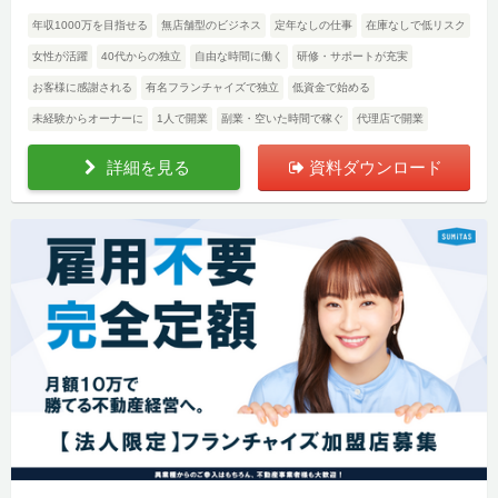
年収1000万を目指せる
無店舗型のビジネス
定年なしの仕事
在庫なしで低リスク
女性が活躍
40代からの独立
自由な時間に働く
研修・サポートが充実
お客様に感謝される
有名フランチャイズで独立
低資金で始める
未経験からオーナーに
1人で開業
副業・空いた時間で稼ぐ
代理店で開業
詳細を見る
資料ダウンロード