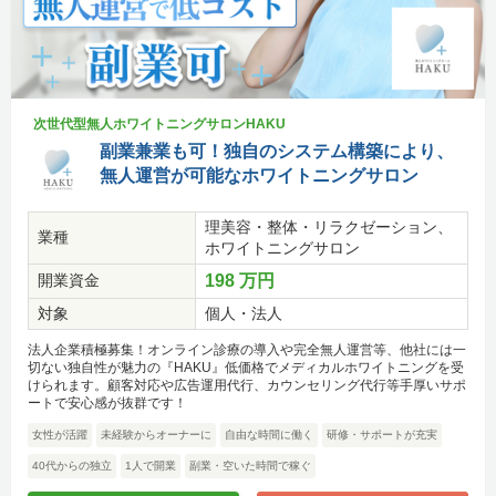
次世代型無人ホワイトニングサロンHAKU
副業兼業も可！独自のシステム構築により、
無人運営が可能なホワイトニングサロン
理美容・整体・リラクゼーション、
業種
ホワイトニングサロン
開業資金
198 万円
対象
個人・法人
法人企業積極募集！オンライン診療の導入や完全無人運営等、他社には一
切ない独自性が魅力の『HAKU』低価格でメディカルホワイトニングを受
けられます。顧客対応や広告運用代行、カウンセリング代行等手厚いサポ
ートで安心感が抜群です！
女性が活躍
未経験からオーナーに
自由な時間に働く
研修・サポートが充実
40代からの独立
1人で開業
副業・空いた時間で稼ぐ