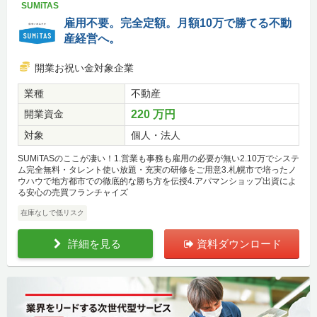
SUMiTAS
雇用不要。完全定額。月額10万で勝てる不動
産経営へ。
開業お祝い金対象企業
業種
不動産
開業資金
220 万円
対象
個人・法人
SUMiTASのここが凄い！1.営業も事務も雇用の必要が無い2.10万でシステ
ム完全無料・タレント使い放題・充実の研修をご用意3.札幌市で培ったノ
ウハウで地方都市での徹底的な勝ち方を伝授4.アパマンショップ出資によ
る安心の売買フランチャイズ
在庫なしで低リスク
詳細を見る
資料ダウンロード