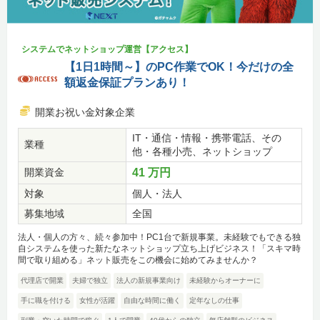
システムでネットショップ運営【アクセス】
【1日1時間～】のPC作業でOK！今だけの全
額返金保証プランあり！
開業お祝い金対象企業
IT・通信・情報・携帯電話、その
業種
他・各種小売、ネットショップ
開業資金
41 万円
対象
個人・法人
募集地域
全国
法人・個人の方々、続々参加中！PC1台で新規事業。未経験でもできる独
自システムを使った新たなネットショップ立ち上げビジネス！「スキマ時
間で取り組める」ネット販売をこの機会に始めてみませんか？
代理店で開業
夫婦で独立
法人の新規事業向け
未経験からオーナーに
手に職を付ける
女性が活躍
自由な時間に働く
定年なしの仕事