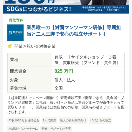
買取専科
業界唯一の【対面マンツーマン研修】専属担
当と二人三脚で安心の独立サポート！
開業お祝い金対象企業
買取・リサイクルショップ・古着
業種
屋、買取販売（ブランド・貴金属）
開業資金
825 万円
対象
個人・法人
募集地域
全国
【起業応援キャンペーン開催中】査定経験不要で開業できる「貴金属・ブ
ランド品買取業」に挑戦！買い取った商品は本部グループが責任をもって
買取りサポート。開業前には実店舗での研修、開業時の融資サポートも受
けられます。
年収1000万を目指せる
1人で開業
法人の新規事業向け
40代からの独立
未経験からオーナーに
研修・サポートが充実