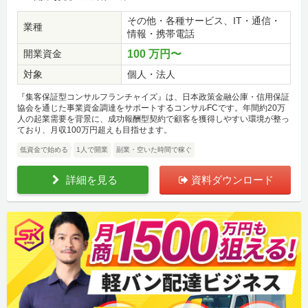
その他・各種サービス、IT・通信・
業種
情報・携帯電話
開業資金
100 万円〜
対象
個人・法人
『集客保証型コンサルフランチャイズ』は、日本政策金融公庫・信用保証
協会を通じた事業資金調達をサポートするコンサルFCです。年間約20万
人の起業需要を背景に、成功報酬型契約で顧客を獲得しやすい環境が整っ
ており、月収100万円超えも目指せます。
低資金で始める
1人で開業
副業・空いた時間で稼ぐ
詳細を見る
資料ダウンロード