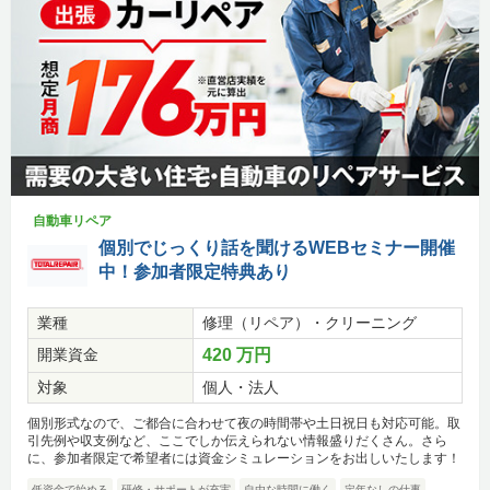
自動車リペア
個別でじっくり話を聞けるWEBセミナー開催
中！参加者限定特典あり
業種
修理（リペア）・クリーニング
開業資金
420 万円
対象
個人・法人
個別形式なので、ご都合に合わせて夜の時間帯や土日祝日も対応可能。取
引先例や収支例など、ここでしか伝えられない情報盛りだくさん。さら
に、参加者限定で希望者には資金シミュレーションをお出しいたします！
低資金で始める
研修・サポートが充実
自由な時間に働く
定年なしの仕事