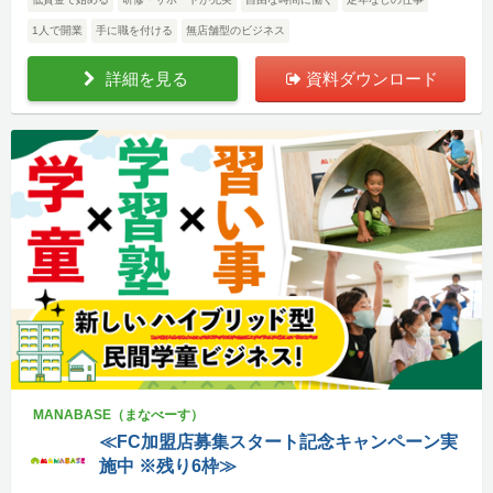
1人で開業
手に職を付ける
無店舗型のビジネス
詳細を見る
資料ダウンロード
MANABASE（まなべーす）
≪FC加盟店募集スタート記念キャンペーン実
施中 ※残り6枠≫