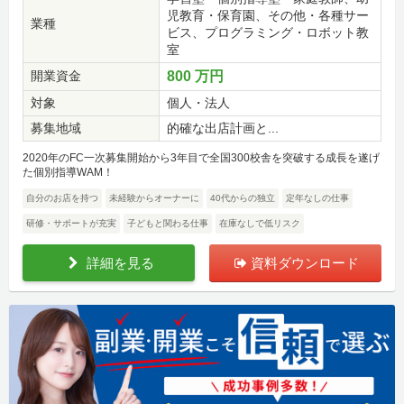
児教育・保育園、その他・各種サー
業種
ビス、プログラミング・ロボット教
室
開業資金
800 万円
対象
個人・法人
募集地域
的確な出店計画と...
2020年のFC一次募集開始から3年目で全国300校舎を突破する成長を遂げ
た個別指導WAM！
自分のお店を持つ
未経験からオーナーに
40代からの独立
定年なしの仕事
研修・サポートが充実
子どもと関わる仕事
在庫なしで低リスク
詳細を見る
資料ダウンロード