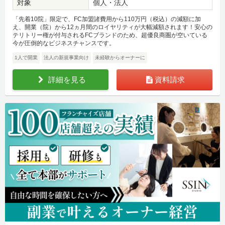
対象
個人・法人
「先着10院」限定で、FC加盟諸費用から110万円（税込）の減額に加
え、開業（院）から12ヵ月間のロイヤリティが大幅減額されます！安心の
テリトリー権が付与されるFCブランドのため、超優良商圏が空いている
今が圧倒的なビジネスチャンスです。
1人で開業
法人の新規事業向け
未経験からオーナーに
詳細を見る
資料請求