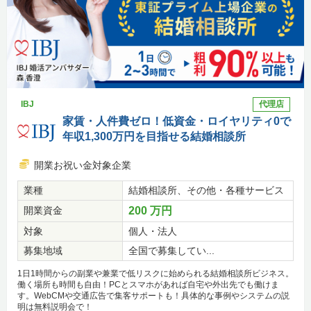
IBJ
代理店
家賃・人件費ゼロ！低資金・ロイヤリティ0で
年収1,300万円を目指せる結婚相談所
開業お祝い金対象企業
業種
結婚相談所、その他・各種サービス
開業資金
200 万円
対象
個人・法人
募集地域
全国で募集してい...
1日1時間からの副業や兼業で低リスクに始められる結婚相談所ビジネス。
働く場所も時間も自由！PCとスマホがあれば自宅や外出先でも働けま
す。WebCMや交通広告で集客サポートも！具体的な事例やシステムの説
明は無料説明会で！