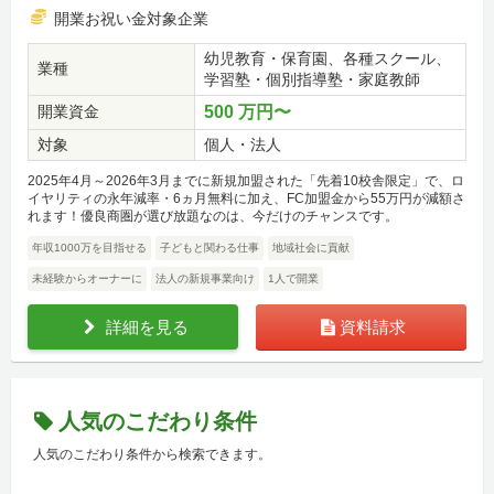
開業お祝い金対象企業
幼児教育・保育園、各種スクール、
業種
学習塾・個別指導塾・家庭教師
開業資金
500 万円〜
対象
個人・法人
2025年4月～2026年3月までに新規加盟された「先着10校舎限定」で、ロ
イヤリティの永年減率・6ヵ月無料に加え、FC加盟金から55万円が減額さ
れます！優良商圏が選び放題なのは、今だけのチャンスです。
年収1000万を目指せる
子どもと関わる仕事
地域社会に貢献
未経験からオーナーに
法人の新規事業向け
1人で開業
詳細を見る
資料請求
人気のこだわり条件
人気のこだわり条件から検索できます。