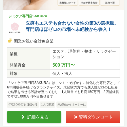
シミケア専門店SAKURA
医療もエステも合わない女性の第3の選択肢。
専門店ほぼゼロの市場へ未経験から参入！
開業お祝い金対象企業
エステ、理美容・整体・リラクゼー
業種
ション
開業資金
500 万円〜
対象
個人・法人
『シミケア専門店SAKURA』は、シミ・そばかすに特化した専門店として
6年間成長を続けるフランチャイズ。未経験の方でも属人性ゼロの仕組み
で結果を出せる設計が整っており、1人運営でも月商150万円、2店舗経営
で年収5,000万円を目指せます！
年収1000万を目指せる
1人で開業
未経験からオーナーに
詳細を見る
資料ダウンロード