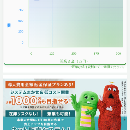
750
500
加盟数
250
0
0
125
250
375
500
開業資金（万円）
*正確な値は資料にてご確認ください。