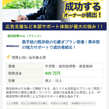
個別指導Axis（アクシス）
黒字校の既存校の引継ぎプラン登場！県本部
の強力サポートで成功者続出！
開業お祝い金対象企業
業種
学習塾・個別指導塾・家庭教師
開業資金
800 万円
対象
個人・法人
既存校舎を引き継いで開校できる、低リスク＆高収益のプランをご用意！
創業50年の豊富な教育ノウハウで、抜群の生徒集客力を実現します。47
都道府県の県本部による万全のサポート体制も強みです。
1人で開業
売り上げ実績を引き継ぐ
40代からの独立
未経験からオーナーに