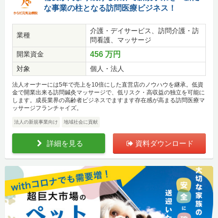
な事業の柱となる訪問医療ビジネス！
介護・デイサービス、訪問介護・訪
業種
問看護、マッサージ
開業資金
456 万円
対象
個人・法人
法人オーナーには5年で売上を10倍にした直営店のノウハウを継承。低資
金で開業出来る訪問鍼灸マッサージで、低リスク・高収益の独立を可能に
します。成長業界の高齢者ビジネスでますます存在感が高まる訪問医療マ
ッサージフランチャイズ。
法人の新規事業向け
地域社会に貢献
詳細を見る
資料ダウンロード