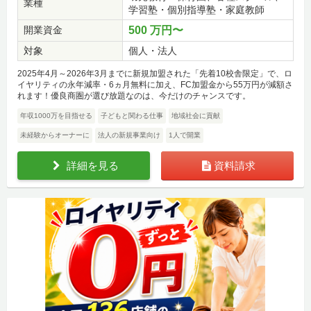
業種
学習塾・個別指導塾・家庭教師
開業資金
500 万円〜
対象
個人・法人
2025年4月～2026年3月までに新規加盟された「先着10校舎限定」で、ロ
イヤリティの永年減率・6ヵ月無料に加え、FC加盟金から55万円が減額さ
れます！優良商圏が選び放題なのは、今だけのチャンスです。
年収1000万を目指せる
子どもと関わる仕事
地域社会に貢献
未経験からオーナーに
法人の新規事業向け
1人で開業
詳細を見る
資料請求