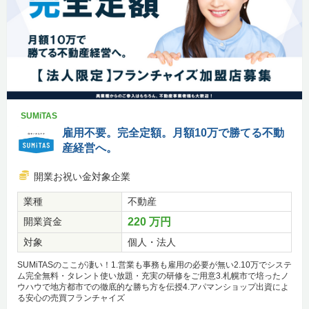
SUMiTAS
雇用不要。完全定額。月額10万で勝てる不動
産経営へ。
開業お祝い金対象企業
業種
不動産
開業資金
220 万円
対象
個人・法人
SUMiTASのここが凄い！1.営業も事務も雇用の必要が無い2.10万でシステ
ム完全無料・タレント使い放題・充実の研修をご用意3.札幌市で培ったノ
ウハウで地方都市での徹底的な勝ち方を伝授4.アパマンショップ出資によ
る安心の売買フランチャイズ