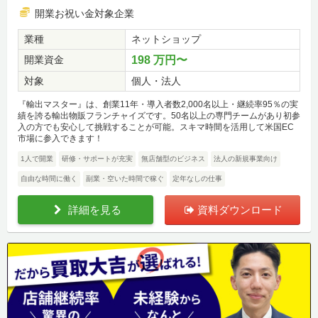
開業お祝い金対象企業
業種
ネットショップ
開業資金
198 万円〜
対象
個人・法人
『輸出マスター』は、創業11年・導入者数2,000名以上・継続率95％の実
績を誇る輸出物販フランチャイズです。50名以上の専門チームがあり初参
入の方でも安心して挑戦することが可能。スキマ時間を活用して米国EC
市場に参入できます！
1人で開業
研修・サポートが充実
無店舗型のビジネス
法人の新規事業向け
自由な時間に働く
副業・空いた時間で稼ぐ
定年なしの仕事
詳細を見る
資料ダウンロード