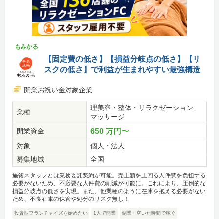
もみかる
【固定費の低さ】【損益分岐点の低さ】【リ
スクの低さ】で利益が生まれやすい最強構造
開業お祝い金対象企業
理美容・整体・リラクゼーション、
業種
マッサージ
開業資金
650 万円〜
対象
個人・法人
募集地域
全国
施術スタッフとは業務委託契約が可能。売上額を上回る人件費を負担する
必要がないため、不必要な人件費の削減が可能に。これにより、圧倒的な
損益分岐点の低さを実現。また、他業種のように在庫を抱える必要がない
ため、不良在庫の保管や処分のリスク無し！
投資型フランチャイズを始めたい
1人で開業
副業・空いた時間で稼ぐ