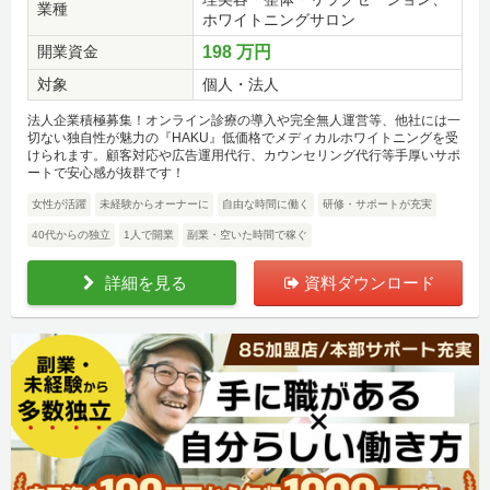
業種
ホワイトニングサロン
開業資金
198 万円
対象
個人・法人
法人企業積極募集！オンライン診療の導入や完全無人運営等、他社には一
切ない独自性が魅力の『HAKU』低価格でメディカルホワイトニングを受
けられます。顧客対応や広告運用代行、カウンセリング代行等手厚いサポ
ートで安心感が抜群です！
女性が活躍
未経験からオーナーに
自由な時間に働く
研修・サポートが充実
40代からの独立
1人で開業
副業・空いた時間で稼ぐ
詳細を見る
資料ダウンロード