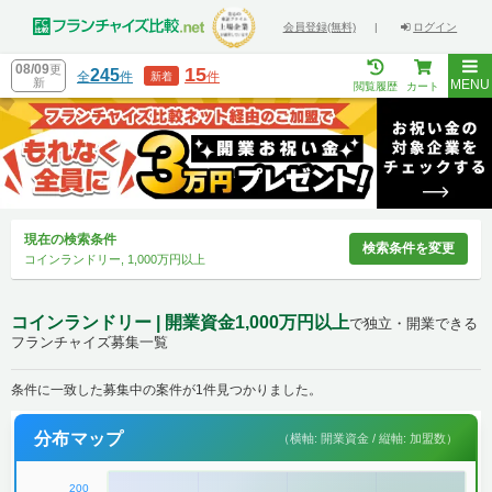
会員登録(無料)
|
ログイン
08/09
更
15
245
全
件
件
新着
新
MENU
閲覧履歴
カート
現在の検索条件
検索条件を変更
コインランドリー, 1,000万円以上
コインランドリー | 開業資金1,000万円以上
で独立・開業できる
フランチャイズ募集一覧
条件に一致した募集中の案件が1件見つかりました。
分布マップ
（横軸: 開業資金 / 縦軸: 加盟数）
200