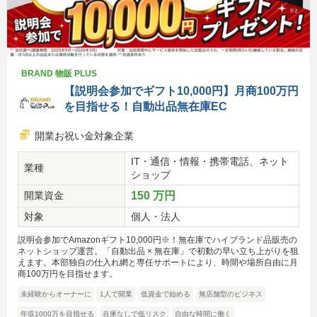
BRAND 物販 PLUS
【説明会参加でギフト10,000円】月商100万円
を目指せる！自動出品無在庫EC
開業お祝い金対象企業
IT・通信・情報・携帯電話、ネット
業種
ショップ
開業資金
150 万円
対象
個人・法人
説明会参加でAmazonギフト10,000円※！無在庫でハイブランド品販売の
ネットショップ運営。「自動出品 × 無在庫」で初動の早い立ち上がりを狙
えます。本部独自の仕入れ網と専任サポートにより、時間や場所自由に月
商100万円を目指せます。
未経験からオーナーに
1人で開業
低資金で始める
無店舗型のビジネス
年収1000万を目指せる
在庫なしで低リスク
自由な時間に働く