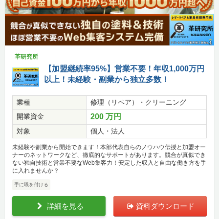
革研究所
【加盟継続率95%】営業不要！年収1,000万円
以上！未経験・副業から独立多数！
業種
修理（リペア）・クリーニング
開業資金
200 万円
対象
個人・法人
未経験や副業から開始できます！本部代表自らのノウハウ伝授と加盟オー
ナーのネットワークなど、徹底的なサポートがあります。競合が真似でき
ない独自技術と営業不要なWeb集客力！安定した収入と自由な働き方を手
に入れませんか？
手に職を付ける
詳細を見る
資料ダウンロード