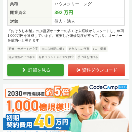
業種
ハウスクリーニング
開業資金
392 万円
対象
個人・法人
『おそうじ本舗』の加盟店オーナーの多くは未経験からスタートし、年商
1,000万円を達成しています。充実した研修制度が整っており、オーナー
を成功へと導きます！
研修・サポートが充実
自由な時間に働く
定年なしの仕事
1人で開業
無店舗型のビジネス
有名フランチャイズで独立
手に職を付ける
詳細を見る
資料ダウンロード