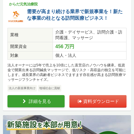
からだ元気治療院
需要が高まり続ける業界で新規事業を！新た
な事業の柱となる訪問医療ビジネス！
介護・デイサービス、訪問介護・訪
業種
問看護、マッサージ
開業資金
456 万円
対象
個人・法人
法人オーナーには5年で売上を10倍にした直営店のノウハウを継承。低資
金で開業出来る訪問鍼灸マッサージで、低リスク・高収益の独立を可能に
します。成長業界の高齢者ビジネスでますます存在感が高まる訪問医療マ
ッサージフランチャイズ。
法人の新規事業向け
地域社会に貢献
詳細を見る
資料ダウンロード