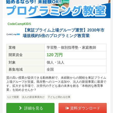
CodeCampKIDS
【東証プライム上場グループ運営】2030年市
場規模約5倍のプログラミング教育業
業種
学習塾・個別指導塾・家庭教師
開業資金
120 万円
対象
個人・法人
募集地域
全国
質の高い授業が提供できる動画教材で、未経験からの開校を東証プライム
上場グループが支援。既存塾へのコース追加や、法人の新規事業に最適で
す。拡大する市場で、次世代の子ども達の未来を創る「本格的な教育事
業」を始めませんか？
1人で開業
法人の新規事業向け
子どもと関わる仕事
詳細を見る
資料ダウンロード