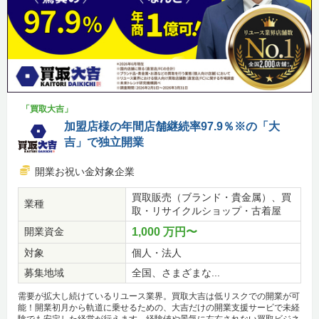
「買取大吉」
加盟店様の年間店舗継続率97.9％※の「大
吉」で独立開業
開業お祝い金対象企業
買取販売（ブランド・貴金属）、買
業種
取・リサイクルショップ・古着屋
開業資金
1,000 万円〜
対象
個人・法人
募集地域
全国、さまざまな...
需要が拡大し続けているリユース業界。買取大吉は低リスクでの開業が可
能！開業初月から軌道に乗せるための、大吉だけの開業支援サービで未経
験でも安定した経営が行えます。経験値や景気に左右されない買取ビジネ