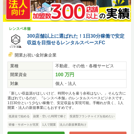
レンスペ本舗
300店舗以上に選ばれた！1日30分稼働で安定
収益を目指せるレンタルスペースFC
開業お祝い金対象企業
業種
不動産、その他・各種サービス
開業資金
100 万円
対象
個人・法人
「新しい収益源がほしいけど、時間や人を雇う余裕はない。」そんな方に
選ばれているのが、『レンスペ本舗』のレンタルスペースビジネスです。
1日30分という少ない稼働で、安定収益を実現可能。手離れが良く、1人
開業・法人の新規事業にもおすすめです。
低資金で始める
副業・空いた時間で稼ぐ
投資型フランチャイズを始めたい
研修・サポートが充実
1人で開業
法人の新規事業向け