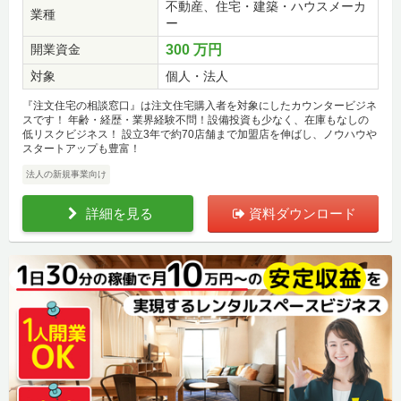
不動産、住宅・建築・ハウスメーカ
業種
ー
開業資金
300 万円
対象
個人・法人
『注文住宅の相談窓口』は注文住宅購入者を対象にしたカウンタービジネ
スです！ 年齢・経歴・業界経験不問！設備投資も少なく、在庫もなしの
低リスクビジネス！ 設立3年で約70店舗まで加盟店を伸ばし、ノウハウや
スタートアップも豊富！
法人の新規事業向け
詳細を見る
資料ダウンロード