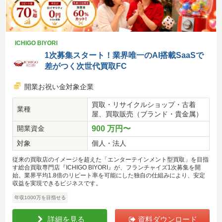
ICHIGO BIYORI
1次募集スタート！業界唯一のAI搭載SaaSで
差がつく次世代買取FC
開業お祝い金対象企業
買取・リサイクルショップ・古着
業種
屋、買取販売（ブランド・貴金属）
開業資金
900 万円〜
対象
個人・法人
従来の買取店のイメージを超えた「エンターテインメント型買取」を目指
す総合買取専門店『ICHIGO BIYORI』が、フランチャイズ1次募集を開
始。業界平均1.8倍のリピート率を可能にした独自の仕組みにより、安定
収益を実現できるビジネスです。
年収1000万を目指せる
詳細を見る
資料ダウンロード