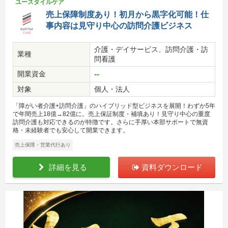
ユースタイルケア
売上保障制度あり！初月から黒字化可能！仕
事内容は見守り中心の訪問介護ビジネス
介護・デイサービス、訪問介護・訪
業種
問看護
開業資金
--
対象
個人・法人
「障がい者介護+訪問介護」のハイブリッド型ビジネスを展開！わずか5年
で年間売上18億→82億に。売上保証制度・補填あり！見守り中心の重度
訪問介護も対応できるのが特徴です。さらに手厚い本部サポートで無資
格・未経験者でも安心して開業できます。
売上保障・営業代行あり
詳細を見る
資料ダウンロード