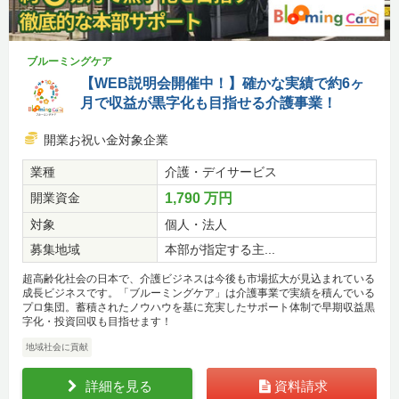
ブルーミングケア
【WEB説明会開催中！】確かな実績で約6ヶ
月で収益が黒字化も目指せる介護事業！
開業お祝い金対象企業
業種
介護・デイサービス
開業資金
1,790 万円
対象
個人・法人
募集地域
本部が指定する主...
超高齢化社会の日本で、介護ビジネスは今後も市場拡大が見込まれている
成長ビジネスです。「ブルーミングケア」は介護事業で実績を積んでいる
プロ集団。蓄積されたノウハウを基に充実したサポート体制で早期収益黒
字化・投資回収も目指せます！
地域社会に貢献
詳細を見る
資料請求