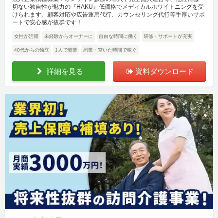
切ない独自性が魅力の『HAKU』低価格でメディカルホワイトニングを受
けられます。顧客対応や広告運用代行、カウンセリング代行等手厚いサポ
ートで安心感が抜群です！
女性が活躍
未経験からオーナーに
自由な時間に働く
研修・サポートが充実
40代からの独立
1人で開業
副業・空いた時間で稼ぐ
詳細を見る
資料ダウンロード