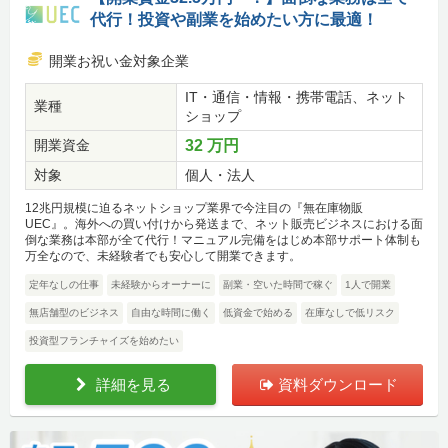
代行！投資や副業を始めたい方に最適！
開業お祝い金対象企業
IT・通信・情報・携帯電話、ネット
業種
ショップ
開業資金
32 万円
対象
個人・法人
12兆円規模に迫るネットショップ業界で今注目の『無在庫物販
UEC』。海外への買い付けから発送まで、ネット販売ビジネスにおける面
倒な業務は本部が全て代行！マニュアル完備をはじめ本部サポート体制も
万全なので、未経験者でも安心して開業できます。
定年なしの仕事
未経験からオーナーに
副業・空いた時間で稼ぐ
1人で開業
無店舗型のビジネス
自由な時間に働く
低資金で始める
在庫なしで低リスク
投資型フランチャイズを始めたい
詳細を見る
資料ダウンロード