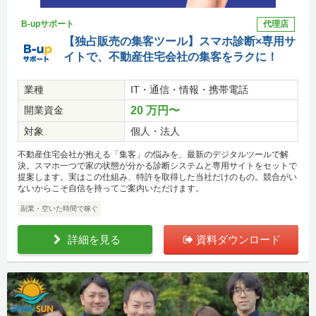
B-upサポート
代理店
【独占販売の集客ツール】スマホ診断×専用サ
イトで、不動産住宅会社の集客をラクに！
業種
IT・通信・情報・携帯電話
開業資金
20 万円〜
対象
個人・法人
不動産住宅会社が抱える「集客」の悩みを、最新のデジタルツールで解
決。スマホ一つで家の状態が分かる診断システムと専用サイトをセットで
提案します。実はこの仕組み、特許を取得した当社だけのもの。競合がい
ないからこそ自信を持ってご案内いただけます。
副業・空いた時間で稼ぐ
詳細を見る
資料ダウンロード