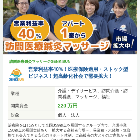
訪問医療鍼灸マッサージGENKISUN
営業利益率40%！医療保険適用・ストック型
ビジネス！超高齢化社会で需要拡大！
介護・デイサービス、訪問介護・訪
業種
問看護、マッサージ、福祉
開業資金
220 万円
対象
個人・法人
治療院をはじめとして全国359拠点を展開するグループ内で、介護事業
150拠点の展開実績あり！拡大する高齢者市場へ、異業種・未経験・無資
格でも参入できる安心のサポート体制。ご高齢者の方とそのご家族から選