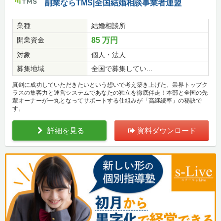
副業ならTMS|全国結婚相談事業者連盟
業種
結婚相談所
開業資金
85 万円
対象
個人・法人
募集地域
全国で募集してい...
真剣に成功していただきたいという想いで考え築き上げた、業界トップク
ラスの集客力と運営システムであなたの独立を徹底伴走！本部と全国の先
輩オーナーが一丸となってサポートする仕組みが「高継続率」の秘訣で
す。
詳細を見る
資料ダウンロード