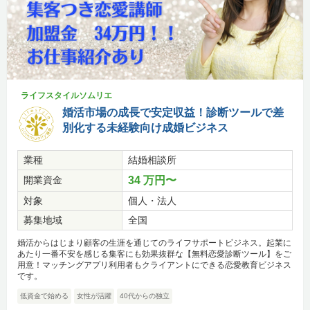
ライフスタイルソムリエ
婚活市場の成長で安定収益！診断ツールで差
別化する未経験向け成婚ビジネス
業種
結婚相談所
開業資金
34 万円〜
対象
個人・法人
募集地域
全国
婚活からはじまり顧客の生涯を通じてのライフサポートビジネス。起業に
あたり一番不安を感じる集客にも効果抜群な【無料恋愛診断ツール】をご
用意！マッチングアプリ利用者もクライアントにできる恋愛教育ビジネス
です。
低資金で始める
女性が活躍
40代からの独立