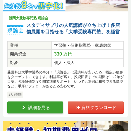
難関大受験専門塾 現論会
スタディサプリの人気講師が立ち上げ！多店
舗展開を目指せる「大学受験専門塾」を経営
業種
学習塾・個別指導塾・家庭教師
開業資金
330 万円
対象
個人・法人
受講料は大手学習塾の半分！『現論会』は受講料が安いため、幅広い顧客
をターゲットにできます。利益率が高く、投資回収までの期間は1～2年が
目安。各種研修制度や開業準備サポート、いつでも本部に相談できる環境
など、手厚いフォローがあるため安心です。
1人で開業
詳細を見る
資料ダウンロード