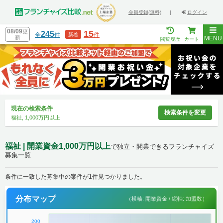
会員登録(無料)
|
ログイン
08/09
更
15
245
全
件
件
新着
新
MENU
閲覧履歴
カート
現在の検索条件
検索条件を変更
福祉, 1,000万円以上
福祉 | 開業資金1,000万円以上
で独立・開業できるフランチャイズ
募集一覧
条件に一致した募集中の案件が1件見つかりました。
分布マップ
（横軸: 開業資金 / 縦軸: 加盟数）
200