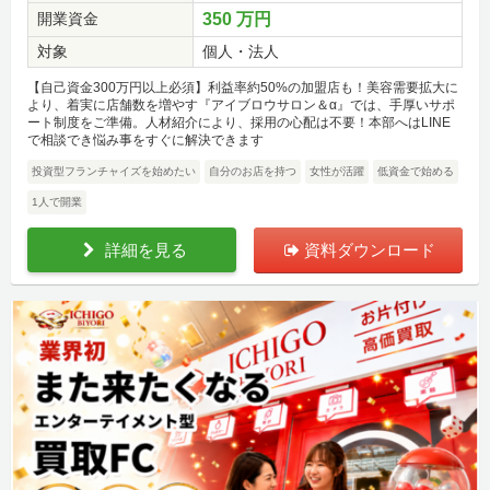
開業資金
350 万円
対象
個人・法人
【自己資金300万円以上必須】利益率約50%の加盟店も！美容需要拡大に
より、着実に店舗数を増やす『アイブロウサロン＆α』では、手厚いサポ
ート制度をご準備。人材紹介により、採用の心配は不要！本部へはLINE
で相談でき悩み事をすぐに解決できます
投資型フランチャイズを始めたい
自分のお店を持つ
女性が活躍
低資金で始める
1人で開業
詳細を見る
資料ダウンロード