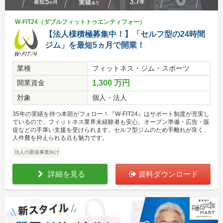
W-FIT24（ダブルフィットトゥエンティフォー）
【法人様積極募集中！】「セルフ型の24時間
ジム」を最短5ヵ月で開業！
業種
フィットネス・ジム・スポーツ
開業資金
1,300 万円
対象
個人・法人
35年の実績を持つ本部がフォロー！『W-FIT24』はサポート制度が充実し
ているので、フィットネス業界未経験者も安心。オープン準備・広告・販
促などの手厚い支援を受けられます。セルフ型ジムのため手離れが良く、
人件費を抑えられる点も魅力です。
法人の新規事業向け
詳細を見る
資料ダウンロード