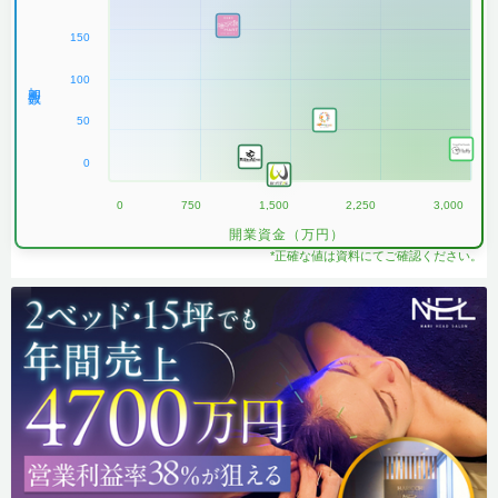
150
100
加盟数
50
0
0
750
1,500
2,250
3,000
開業資金（万円）
*正確な値は資料にてご確認ください。