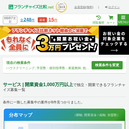
会員登録(無料)
|
ログイン
08/07
更
15
248
全
件
件
新着
新
MENU
閲覧履歴
カート
現在の検索条件
検索条件を変更
ハウスクリーニング, 学習塾・個別指導塾・家庭教師, 他31件, 1,000万円以上
サービス | 開業資金1,000万円以上
で独立・開業できるフランチャ
イズ募集一覧
条件に一致した募集中の案件が8件見つかりました。
分布マップ
（横軸: 開業資金 / 縦軸: 加盟数）
200