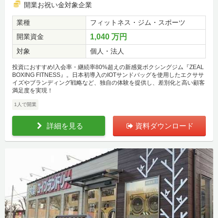
開業お祝い金対象企業
業種
フィットネス・ジム・スポーツ
開業資金
1,040 万円
対象
個人・法人
投資におすすめ!入会率・継続率80%超えの新感覚ボクシングジム『ZEAL
BOXING FITNESS』。日本初導入のIOTサンドバッグを使用したエクササ
イズやブランディング戦略など、独自の体験を提供し、差別化と高い顧客
満足度を実現！
1人で開業
詳細を見る
資料ダウンロード