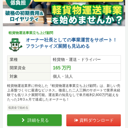
軽貨物運送事業立ち上げ顧問
オーナー社長としての事業運営をサポート！
フランチャイズ展開も見込める
業種
軽貨物・運送・ドライバー
開業資金
165 万円
対象
個人・法人
軽貨物運送業界に特化した『軽貨物運送事業立ち上げ顧問』は、新しい売
上基盤づくりに最適なビジネス。徹底した二人三脚のサポートで業界未経
験でも低リスク展開可能。運送業の知見なしで単月粗利2,800万円超えを
たった1年3ヵ月で達成したオーナーも！
低資金で始める
詳細を見る
資料ダウンロード