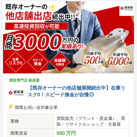
買取専門店 銀座屋
【既存オーナーの他店舗展開続出中】在庫リ
スク0！スピード換金が自慢◎
開業お祝い金対象企業
買取販売（ブランド・貴金属）、買
業種
取・リサイクルショップ・古着屋
開業資金
600 万円