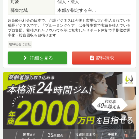
対象
個人・法人
募集地域
本部が指定する主...
超高齢化社会の日本で、介護ビジネスは今後も市場拡大が見込まれている
成長ビジネスです。「ブルーミングケア」は介護事業で実績を積んでいる
プロ集団。蓄積されたノウハウを基に充実したサポート体制で早期収益黒
字化・投資回収も目指せます！
地域社会に貢献
詳細を見る
資料請求