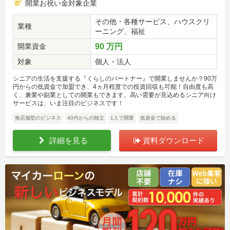
開業お祝い金対象企業
その他・各種サービス、ハウスクリ
業種
ーニング、福祉
開業資金
90 万円
対象
個人・法人
シニアの生活を支援する『くらしのパートナー』で開業しませんか？90万
円からの低資金で加盟でき、4ヵ月程度での投資回収も可能！自由度も高
く、兼業や副業としての開業もできます。高い需要が見込めるシニア向け
サービスは、いま注目のビジネスです！
無店舗型のビジネス
40代からの独立
1人で開業
低資金で始める
詳細を見る
資料ダウンロード