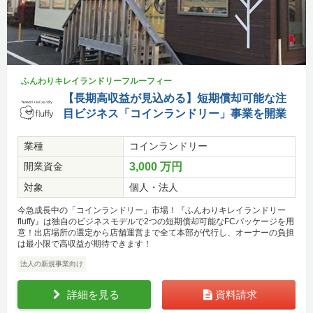
ふんわりキレイランドリーフルーフィー
【長期高収益が見込める】短期償却可能な注
目ビジネス「コインランドリー」事業を開業
業種
コインランドリー
開業資金
3,000 万円
対象
個人・法人
今急成長中の「コインランドリー」市場！『ふんわりキレイランドリー
fluffy』は独自のビジネスモデルで2つの短期償却可能なFCパッケージを用
意！出店場所の選定から店舗運営まで全て本部が代行し、オーナーの負担
は最小限で高収益が期待できます！
法人の新規事業向け
詳細を見る
資料請求