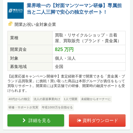
業界唯一の【対面マンツーマン研修】専属担
当と二人三脚で安心の独立サポート！
開業お祝い金対象企業
買取・リサイクルショップ・古着
業種
屋、買取販売（ブランド・貴金属）
開業資金
825 万円
対象
個人・法人
募集地域
全国
【起業応援キャンペーン開催中】査定経験不要で開業できる「貴金属・ブ
ランド品買取業」に挑戦！買い取った商品は本部グループが責任をもって
買取りサポート。開業前には実店舗での研修、開業時の融資サポートも受
けられます。
40代からの独立
法人の新規事業向け
1人で開業
未経験からオーナーに
研修・サポートが充実
年収1000万を目指せる
詳細を見る
資料ダウンロード