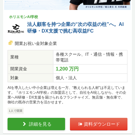
ホリエモンAI学校
法人顧客を持つ企業の“次の収益の柱”へ。AI
研修・DX支援で挑む高収益FC
開業お祝い金対象企業
各種スクール、IT・通信・情報・携
業種
帯電話
開業資金
1,200 万円
対象
個人・法人
AIを導入したい中小企業は増える一方、“教えられる人材”は不足していま
す。『ホリエモンAI学校』の加盟店として、自社をAI化しながら、その企
業へAI研修・DX支援を届けられるフランチャイズ。無店舗・無在庫で、
御社の既存の営業力を活かせます。
1人で開業
詳細を見る
資料ダウンロード