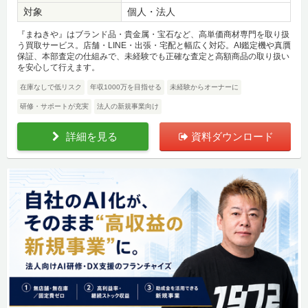
対象
個人・法人
『まねきや』はブランド品・貴金属・宝石など、高単価商材専門を取り扱
う買取サービス。店舗・LINE・出張・宅配と幅広く対応。AI鑑定機や真贋
保証、本部査定の仕組みで、未経験でも正確な査定と高額商品の取り扱い
を安心して行えます。
在庫なしで低リスク
年収1000万を目指せる
未経験からオーナーに
研修・サポートが充実
法人の新規事業向け
詳細を見る
資料ダウンロード