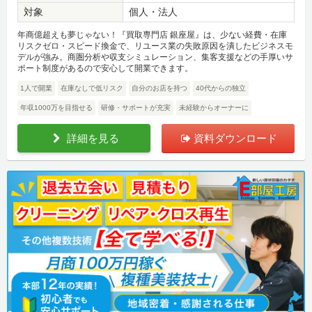
対象
個人・法人
年商億超えも夢じゃない！『買取専門店 銀座屋』は、少ない経費・在庫
リスクゼロ・スピード換金で、リユース業の失敗原因を潰したビジネスモ
デルが強み。商圏分析や収支シミュレーション、集客支援などの手厚いサ
ポート制度があるので安心して開業できます。
1人で開業
在庫なしで低リスク
自分のお店を持つ
40代からの独立
年収1000万を目指せる
研修・サポートが充実
未経験からオーナーに
詳細を見る
資料ダウンロード