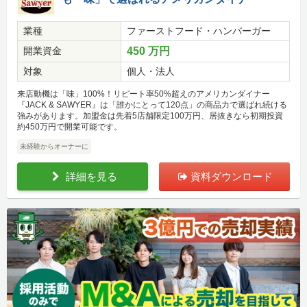
業種
ファーストフード・ハンバーガー
開業資金
450 万円
対象
個人・法人
来店動機は「味」100%！リピート率50%超えのアメリカンダイナー
『JACK & SAWYER』は「誰かにとって120点」の商品力で選ばれ続ける
強みがあります。加盟金は先着5店舗限定100万円、居抜きなら初期投資
約450万円で開業可能です。
未経験からオーナーに
詳細を見る
資料ダウンロード