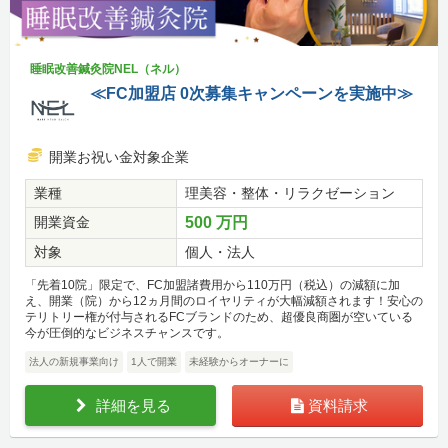
睡眠改善鍼灸院NEL（ネル）
≪FC加盟店 0次募集キャンペーンを実施中≫
開業お祝い金対象企業
業種
理美容・整体・リラクゼーション
開業資金
500 万円
対象
個人・法人
「先着10院」限定で、FC加盟諸費用から110万円（税込）の減額に加
え、開業（院）から12ヵ月間のロイヤリティが大幅減額されます！安心の
テリトリー権が付与されるFCブランドのため、超優良商圏が空いている
今が圧倒的なビジネスチャンスです。
法人の新規事業向け
1人で開業
未経験からオーナーに
詳細を見る
資料請求