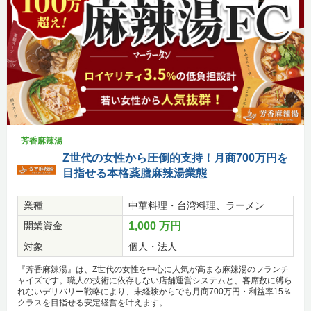
芳香麻辣湯
Z世代の女性から圧倒的支持！月商700万円を
目指せる本格薬膳麻辣湯業態
業種
中華料理・台湾料理、ラーメン
開業資金
1,000 万円
対象
個人・法人
『芳香麻辣湯』は、Z世代の女性を中心に人気が高まる麻辣湯のフランチ
ャイズです。職人の技術に依存しない店舗運営システムと、客席数に縛ら
れないデリバリー戦略により、未経験からでも月商700万円・利益率15％
クラスを目指せる安定経営を叶えます。