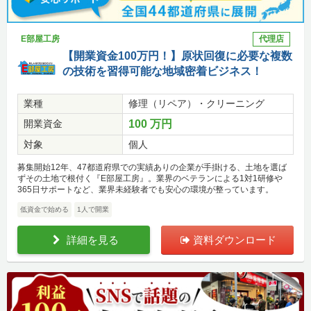
E部屋工房
代理店
【開業資金100万円！】原状回復に必要な複数
の技術を習得可能な地域密着ビジネス！
業種
修理（リペア）・クリーニング
開業資金
100 万円
対象
個人
募集開始12年、47都道府県での実績ありの企業が手掛ける、土地を選ば
ずその土地で根付く『E部屋工房』。業界のベテランによる1対1研修や
365日サポートなど、業界未経験者でも安心の環境が整っています。
低資金で始める
1人で開業
詳細を見る
資料ダウンロード