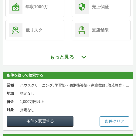
年収1000万
売上保証
低リスク
無店舗型
もっと見る
条件を絞って検索する
業種
ハウスクリーニング, 学習塾・個別指導塾・家庭教師, 幼児教育・保育園, 各種スクール, 買取販売（ブランド・貴金属）, 修理（リペア）・クリーニング, 理美容・整体・リラクゼーション, IT・通信・情報・携帯電話, フィットネス・ジム・スポーツ, コインランドリー, 不動産, 結婚相談所, その他・各種サービス, 海外FC サービス, ネットショップ, エステ, マッサージ, ホワイトニングサロン, スマホ修理, 軽貨物・運送・ドライバー, 保険相談・保険代理店, リフォーム・原状回復, 探偵, 住宅・建築・ハウスメーカー, ゴルフ, レンタカー・カーシェア, グループホーム, 福祉, パソコン教室, プログラミング・ロボット教室, マツエクサロン・ネイルサロン・眉毛サロン, 訪問介護・訪問看護, 介護・デイサービス
地域
指定なし
資金
1,000万円以上
対象
指定なし
条件を変更する
条件クリア