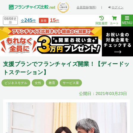
会員登録(無料)
|
ログイン
08/08
更
15
245
全
件
件
新着
新
MENU
閲覧履歴
カート
支援プランでフランチャイズ開業！【ディードッ
トステーション】
ビジネスモデル
女性
教育
サービス業
公開日：2021年03月23日