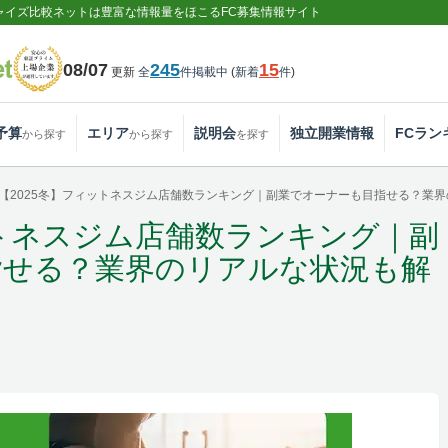
ャイズ比較ネットは豊富な情報量をほこるFC募集情報サイト
08/07
245
15
更新
全
件掲載中
(
新着
件
)
予算
エリア
説明会
独立開業情報
FCラン
から探す
から探す
を探す
【2025冬】フィットネスジム店舗数ランキング｜副業でオーナーも目指せる？業
ットネスジム店舗数ランキング｜副
指せる？業界のリアルな状況も解