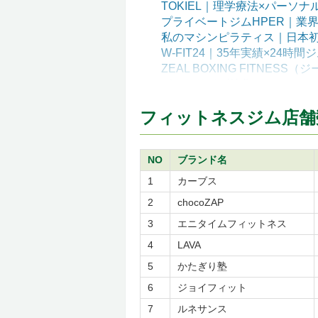
TOKIEL｜理学療法×パーソ
プライベートジムHPER｜業
私のマシンピラティス｜日本初
W-FIT24｜35年実績×24時間
ZEAL BOXING FITNE
ボクササイズ特化
フィットネスジム店舗数
フィットネスジムFC加盟前に
店舗数
創業年
NO
ブランド名
開業資金
ロイヤリティ
1
カーブス
2
chocoZAP
店舗数・創業年・開業資金・
店舗数×設立年
3
エニタイムフィットネス
開業資金×ロイヤリティ
4
LAVA
5
かたぎり塾
フィットネスジムFC加入前に
不安①立地選びの正解が分か
6
ジョイフィット
不安②無人運営や手離れ運営
7
ルネサンス
不安③トレーナー採用に自信