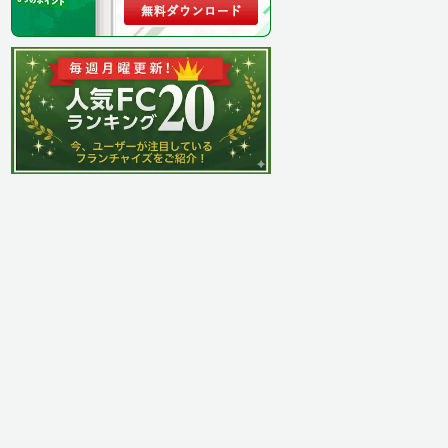
公式HP
ャパン
https://www.curves.co.jp/
会社
https://chocozap.jp/
 Japan
https://www.anytimefitness.co.jp/
ional
https://yoga-lava.com/
https://katagirijuku.jp/
https://joyfit.jp/
https://www.s-renaissance.co.jp/