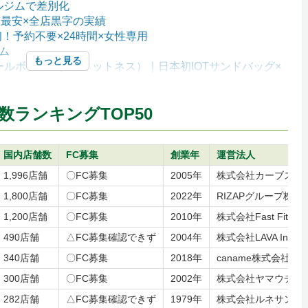
ナルジムで差別化
界最安×全店黒字の実績
！予約不要×24時間×女性専用
ジム
もっと見る
SS（ジールボクシングフィットネス）｜日本初IOTサンドバッグ×
ランキングTOP50
確認するべきデータ
国内店舗数
FC募集
創業年
運営法人
1,996店舗
〇FC募集
2005年
株式会社カーブスジ
1,800店舗
〇FC募集
2022年
RIZAPグループ株式
ロイヤリティを表で比較
1,200店舗
〇FC募集
2010年
株式会社Fast Fitness
490店舗
△FC募集確認できず
2004年
株式会社LAVA Internat
340店舗
〇FC募集
2018年
caname株式会社
払拭したい3つの不安要素
らない｜本部の物件戦略を確認する
300店舗
〇FC募集
2002年
株式会社ヤマウチ
の実態が分からない｜省人化システムの具体を確認する
282店舗
△FC募集確認できず
1979年
株式会社ルネサンス
がない｜人材確保の仕組みを確認する