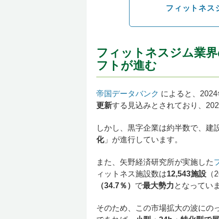
フィットネス
フィットネスジム業界
フトが進む
帝国データバンク
によると、202
更新
する見込みとされており、20
しかし、黒字企業は約半数で、建
化
」が進行しています。
また、矢野経済研究所が実施した
ィットネス施設数は
12,543施設
（
（34.7％）
で
最大勢力
となっていま
そのため、この市場拡大の波にの