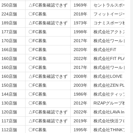
250店舗
△FC募集確認できず
1969年
セントラルスポーツ
224店舗
〇FC募集
2018年
フィットイージー株
189店舗
△FC募集確認できず
1973年
コナミスポーツ株式
177店舗
〇FC募集
1998年
株式会社アクトス
170店舗
〇FC募集
2017年
株式会社ワールドフ
166店舗
〇FC募集
2020年
株式会社FiT
160店舗
〇FC募集
2022年
株式会社FIT PLACE
160店舗
〇FC募集
2017年
株式会社ワールドプ
160店舗
△FC募集確認できず
2008年
株式会社LOIVE
150店舗
〇FC募集
2003年
株式会社ZEN PLACE
144店舗
〇FC募集
1986年
株式会社ティップネ
130店舗
〇FC募集
2012年
RIZAPグループ株式
120店舗
△FC募集確認できず
2022年
株式会社LAVA Internat
117店舗
△FC募集確認できず
2019年
株式会社快活フロン
112店舗
〇FC募集
1995年
株式会社THINKフ