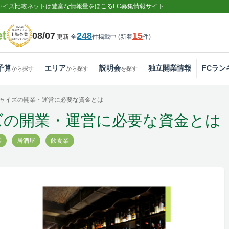
ャイズ比較ネットは豊富な情報量をほこるFC募集情報サイト
08/07
248
15
更新
全
件掲載中
(
新着
件
)
予算
エリア
説明会
独立開業情報
FCラン
から探す
から探す
を探す
ャイズの開業・運営に必要な資金とは
ズの開業・運営に必要な資金とは
業
居酒屋
飲食業