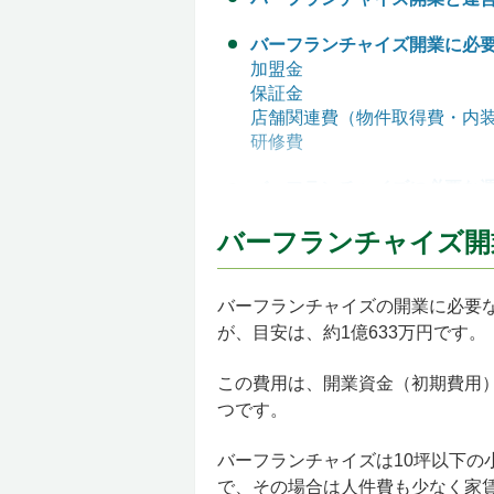
バーフランチャイズ開業に必
加盟金
保証金
店舗関連費（物件取得費・内
研修費
バーフランチャイズに必要な
原材料費
バーフランチャイズ開
人件費
賃貸料
ロイヤリティ
バーフランチャイズの開業に必要
バーフランチャイズのキャッ
が、目安は、約1億633万円です。
バーフランチャイズの関連記
この費用は、開業資金（初期費用
つです。
バーフランチャイズは10坪以下の
で、その場合は人件費も少なく家