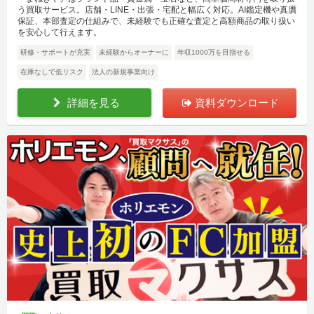
う買取サービス。店舗・LINE・出張・宅配と幅広く対応。AI鑑定機や真贋
保証、本部査定の仕組みで、未経験でも正確な査定と高額商品の取り扱い
を安心して行えます。
研修・サポートが充実
未経験からオーナーに
年収1000万を目指せる
在庫なしで低リスク
法人の新規事業向け
詳細を見る
資料ダウンロード