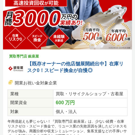
買取専門店 銀座屋
【既存オーナーの他店舗展開続出中】在庫リ
スク0！スピード換金が自慢◎
開業お祝い金対象企業
業種
買取・リサイクルショップ・古着屋
開業資金
600 万円
対象
個人・法人
年商億超えも夢じゃない！『買取専門店 銀座屋』は、少ない経費・在庫
リスクゼロ・スピード換金で、リユース業の失敗原因を潰したビジネスモ
デルが強み。商圏分析や収支シミュレーション、集客支援などの手厚いサ