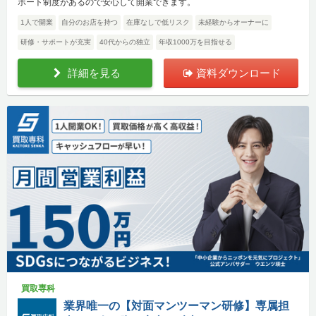
ポート制度があるので安心して開業できます。
1人で開業
自分のお店を持つ
在庫なしで低リスク
未経験からオーナーに
研修・サポートが充実
40代からの独立
年収1000万を目指せる
詳細を見る
資料ダウンロード
買取専科
業界唯一の【対面マンツーマン研修】専属担