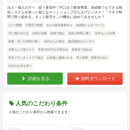
法人・個人の方々、続々参加中！PC1台で新規事業。未経験でもできる独
自システムを使った新たなネットショップ立ち上げビジネス！「スキマ時
間で取り組める」ネット販売をこの機会に始めてみませんか？
1人で開業
代理店で開業
法人の新規事業向け
未経験からオーナーに
手に職を付ける
女性が活躍
夫婦で独立
自由な時間に働く
定年なしの仕事
副業・空いた時間で稼ぐ
40代からの独立
無店舗型のビジネス
在庫なしで低リスク
年収1000万を目指せる
低資金で始める
有名フランチャイズで独立
お客様に感謝される
売上保障・営業代行あり
自分のお店を持つ
詳細を見る
資料ダウンロード
人気のこだわり条件
人気のこだわり条件から検索できます。