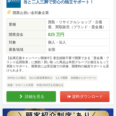
当と二人三脚で安心の独立サポート！
開業お祝い金対象企業
買取・リサイクルショップ・古着
業種
屋、買取販売（ブランド・貴金属）
開業資金
825 万円
対象
個人・法人
募集地域
全国
【起業応援キャンペーン開催中】査定経験不要で開業できる「貴金属・ブ
ランド品買取業」に挑戦！買い取った商品は本部グループが責任をもって
買取りサポート。開業前には実店舗での研修、開業時の融資サポートも受
けられます。
40代からの独立
法人の新規事業向け
1人で開業
未経験からオーナーに
研修・サポートが充実
年収1000万を目指せる
詳細を見る
資料ダウンロード