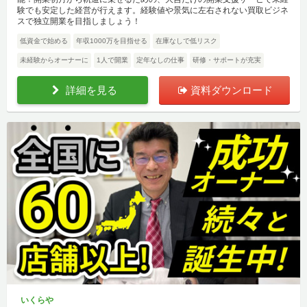
験でも安定した経営が行えます。経験値や景気に左右されない買取ビジネ
スで独立開業を目指しましょう！
低資金で始める
年収1000万を目指せる
在庫なしで低リスク
未経験からオーナーに
1人で開業
定年なしの仕事
研修・サポートが充実
詳細を見る
資料ダウンロード
いくらや