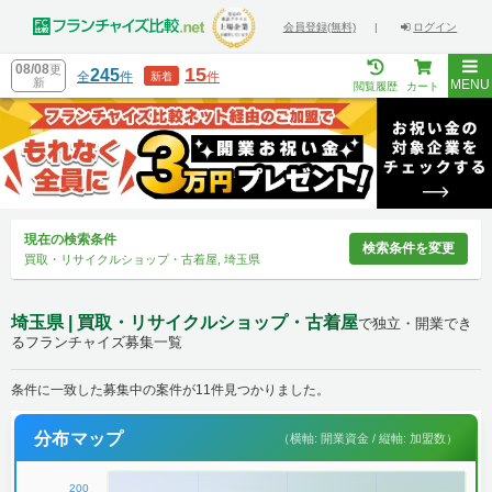
会員登録(無料)
|
ログイン
08/08
更
15
245
全
件
件
新着
新
MENU
閲覧履歴
カート
現在の検索条件
検索条件を変更
買取・リサイクルショップ・古着屋, 埼玉県
埼玉県 | 買取・リサイクルショップ・古着屋
で独立・開業でき
るフランチャイズ募集一覧
条件に一致した募集中の案件が11件見つかりました。
分布マップ
（横軸: 開業資金 / 縦軸: 加盟数）
200