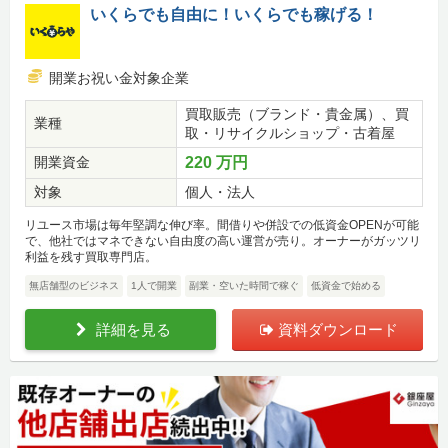
いくらでも自由に！いくらでも稼げる！
開業お祝い金対象企業
買取販売（ブランド・貴金属）、買
業種
取・リサイクルショップ・古着屋
開業資金
220 万円
対象
個人・法人
リユース市場は毎年堅調な伸び率。間借りや併設での低資金OPENが可能
で、他社ではマネできない自由度の高い運営が売り。オーナーがガッツリ
利益を残す買取専門店。
無店舗型のビジネス
1人で開業
副業・空いた時間で稼ぐ
低資金で始める
詳細を見る
資料ダウンロード