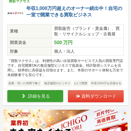
買取マクサス
年収1,000万円超えのオーナー続出中！自宅の
一室で開業できる買取ビジネス
買取販売（ブランド・貴金属）、買
業種
取・リサイクルショップ・古着屋
開業資金
500 万円
対象
個人・法人
『買取マクサス』は、利便性の高い出張買取サービスで人気の買取専門店
です。自宅開業OKの無店舗型ビジネスで低資金。特許取得システムを活
用し、効率的に高収益を目指せます。また、本部のサポート体制も万全で
未経験者でも安心です。
副業・空いた時間で稼ぐ
無店舗型のビジネス
1人で開業
年収1000万を目指せる
詳細を見る
資料ダウンロード