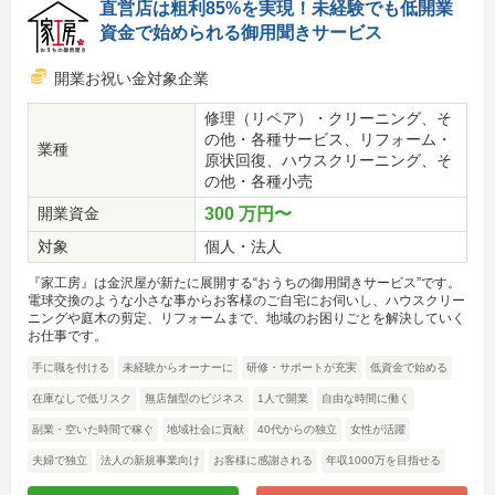
直営店は粗利85%を実現！未経験でも低開業
資金で始められる御用聞きサービス
開業お祝い金対象企業
修理（リペア）・クリーニング、そ
の他・各種サービス、リフォーム・
業種
原状回復、ハウスクリーニング、そ
の他・各種小売
開業資金
300 万円〜
対象
個人・法人
『家工房』は金沢屋が新たに展開する“おうちの御用聞きサービス”です。
電球交換のような小さな事からお客様のご自宅にお伺いし、ハウスクリー
ニングや庭木の剪定、リフォームまで、地域のお困りごとを解決していく
お仕事です。
手に職を付ける
未経験からオーナーに
研修・サポートが充実
低資金で始める
在庫なしで低リスク
無店舗型のビジネス
1人で開業
自由な時間に働く
副業・空いた時間で稼ぐ
地域社会に貢献
40代からの独立
女性が活躍
夫婦で独立
法人の新規事業向け
お客様に感謝される
年収1000万を目指せる