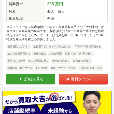
開業資金
235 万円
対象
個人・法人
募集地域
全国
全国に出店できる無店舗型ビジネス！高価買取専門店の『大判小判』は、
低コスト＆高収益の事業です。市場規模が拡大中の業界で将来性は抜群。
鑑定はプロが行うため、オーナーは写真を撮ってLINEで送るだけでOK。
特別な知識や経験は必要ありません。
無店舗型のビジネス
投資型フランチャイズを始めたい
年収1000万を目指せる
法人の新規事業向け
夫婦で独立
女性が活躍
副業・空いた時間で稼ぐ
定年なしの仕事
自由な時間に働く
低資金で始める
40代からの独立
未経験からオーナーに
1人で開業
研修・サポートが充実
在庫なしで低リスク
詳細を見る
資料ダウンロード