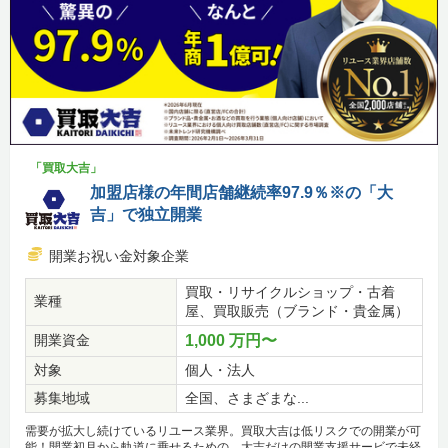
「買取大吉」
加盟店様の年間店舗継続率97.9％※の「大
吉」で独立開業
開業お祝い金対象企業
買取・リサイクルショップ・古着
業種
屋、買取販売（ブランド・貴金属）
開業資金
1,000 万円〜
対象
個人・法人
募集地域
全国、さまざまな...
需要が拡大し続けているリユース業界。買取大吉は低リスクでの開業が可
能！開業初月から軌道に乗せるための、大吉だけの開業支援サービで未経