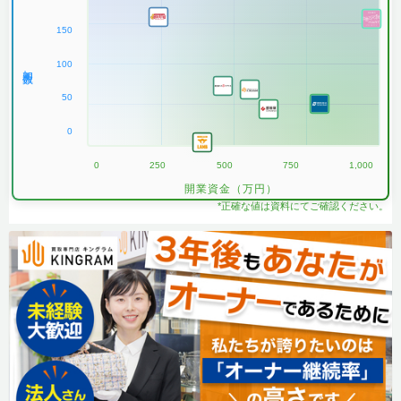
150
100
加盟数
50
0
0
250
500
750
1,000
開業資金（万円）
*正確な値は資料にてご確認ください。