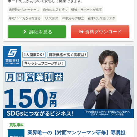
ポート制度があるので安心して開業できます。
未経験からオーナーに
自分のお店を持つ
研修・サポートが充実
年収1000万を目指せる
1人で開業
40代からの独立
在庫なしで低リスク
詳細を見る
資料ダウンロード
買取専科
業界唯一の【対面マンツーマン研修】専属担