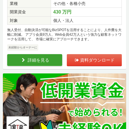
業種
その他・各種小売
開業資金
430 万円
対象
個人・法人
無人受付、自動決済が可能なBizSPOTを活用することにより、人件費を大
幅に削減。 アプリ会員9万人、Web会員42万人という強力な顧客ネットワ
ークを活用して、 市場に確実にアプローチできます。
未経験からオーナーに
詳細を見る
資料ダウンロード