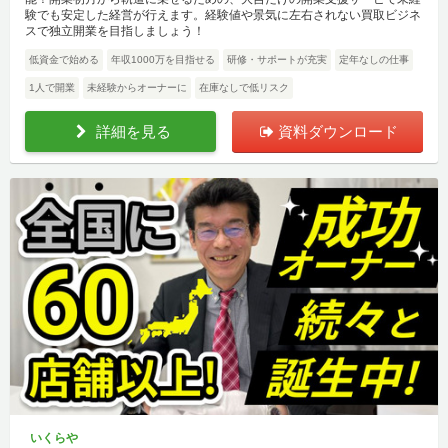
験でも安定した経営が行えます。経験値や景気に左右されない買取ビジネ
スで独立開業を目指しましょう！
低資金で始める
年収1000万を目指せる
研修・サポートが充実
定年なしの仕事
1人で開業
未経験からオーナーに
在庫なしで低リスク
詳細を見る
資料ダウンロード
いくらや