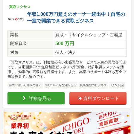
買取マクサス
年収1,000万円超えのオーナー続出中！自宅の
一室で開業できる買取ビジネス
業種
買取・リサイクルショップ・古着屋
開業資金
500 万円
対象
個人・法人
『買取マクサス』は、利便性の高い出張買取サービスで人気の買取専門店
です。自宅開業OKの無店舗型ビジネスで低資金。特許取得システムを活
用し、効率的に高収益を目指せます。また、本部のサポート体制も万全で
未経験者でも安心です。
副業・空いた時間で稼ぐ
年収1000万を目指せる
無店舗型のビジネス
1人で開業
詳細を見る
資料ダウンロード