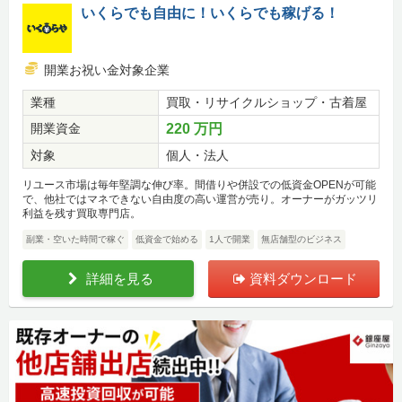
いくらでも自由に！いくらでも稼げる！
開業お祝い金対象企業
業種
買取・リサイクルショップ・古着屋
開業資金
220 万円
対象
個人・法人
リユース市場は毎年堅調な伸び率。間借りや併設での低資金OPENが可能
で、他社ではマネできない自由度の高い運営が売り。オーナーがガッツリ
利益を残す買取専門店。
副業・空いた時間で稼ぐ
低資金で始める
1人で開業
無店舗型のビジネス
詳細を見る
資料ダウンロード