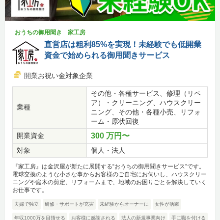
おうちの御用聞き 家工房
直営店は粗利85%を実現！未経験でも低開業
資金で始められる御用聞きサービス
開業お祝い金対象企業
その他・各種サービス、修理（リペ
ア）・クリーニング、ハウスクリー
業種
ニング、その他・各種小売、リフォ
ーム・原状回復
開業資金
300 万円〜
対象
個人・法人
『家工房』は金沢屋が新たに展開する“おうちの御用聞きサービス”です。
電球交換のような小さな事からお客様のご自宅にお伺いし、ハウスクリー
ニングや庭木の剪定、リフォームまで、地域のお困りごとを解決していく
お仕事です。
夫婦で独立
研修・サポートが充実
未経験からオーナーに
女性が活躍
年収1000万を目指せる
お客様に感謝される
法人の新規事業向け
手に職を付ける