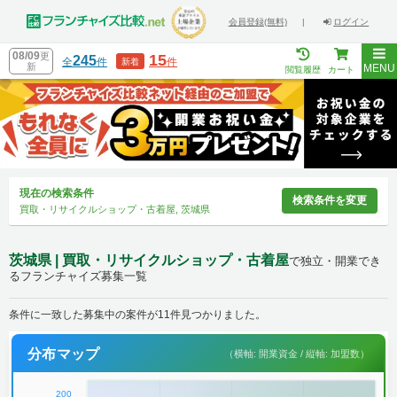
会員登録(無料)
|
ログイン
08/09
更
15
245
全
件
件
新着
新
MENU
閲覧履歴
カート
現在の検索条件
検索条件を変更
買取・リサイクルショップ・古着屋, 茨城県
茨城県 | 買取・リサイクルショップ・古着屋
で独立・開業でき
るフランチャイズ募集一覧
条件に一致した募集中の案件が11件見つかりました。
分布マップ
（横軸: 開業資金 / 縦軸: 加盟数）
200