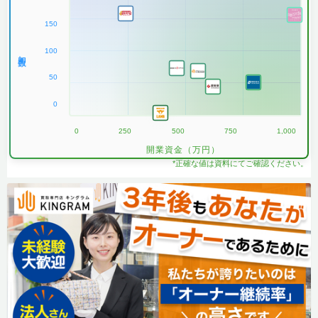
150
100
加盟数
50
0
0
250
500
750
1,000
開業資金（万円）
*正確な値は資料にてご確認ください。