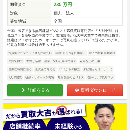
開業資金
235 万円
対象
個人・法人
募集地域
全国
全国に出店できる無店舗型ビジネス！高価買取専門店の『大判小判』は、
低コスト＆高収益の事業です。市場規模が拡大中の業界で将来性は抜群。
鑑定はプロが行うため、オーナーは写真を撮ってLINEで送るだけでOK。
特別な知識や経験は必要ありません。
投資型フランチャイズを始めたい
年収1000万を目指せる
法人の新規事業向け
夫婦で独立
女性が活躍
副業・空いた時間で稼ぐ
定年なしの仕事
自由な時間に働く
低資金で始める
40代からの独立
未経験からオーナーに
1人で開業
研修・サポートが充実
無店舗型のビジネス
在庫なしで低リスク
詳細を見る
資料ダウンロード