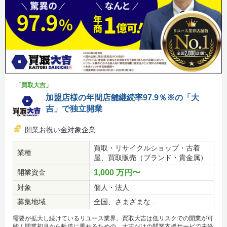
「買取大吉」
加盟店様の年間店舗継続率97.9％※の「大
吉」で独立開業
開業お祝い金対象企業
買取・リサイクルショップ・古着
業種
屋、買取販売（ブランド・貴金属）
開業資金
1,000 万円〜
対象
個人・法人
募集地域
全国、さまざまな...
需要が拡大し続けているリユース業界。買取大吉は低リスクでの開業が可
能！開業初月から軌道に乗せるための、大吉だけの開業支援サービで未経