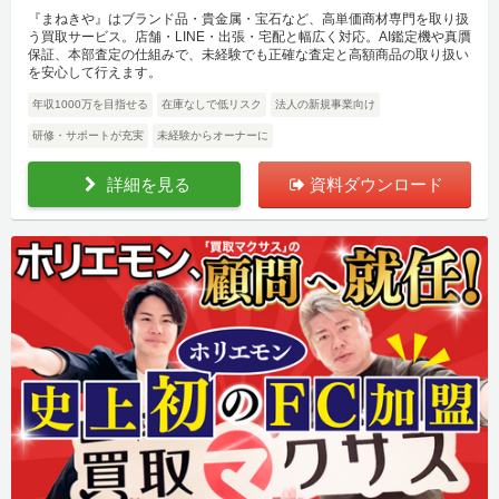
『まねきや』はブランド品・貴金属・宝石など、高単価商材専門を取り扱
う買取サービス。店舗・LINE・出張・宅配と幅広く対応。AI鑑定機や真贋
保証、本部査定の仕組みで、未経験でも正確な査定と高額商品の取り扱い
を安心して行えます。
年収1000万を目指せる
在庫なしで低リスク
法人の新規事業向け
研修・サポートが充実
未経験からオーナーに
詳細を見る
資料ダウンロード