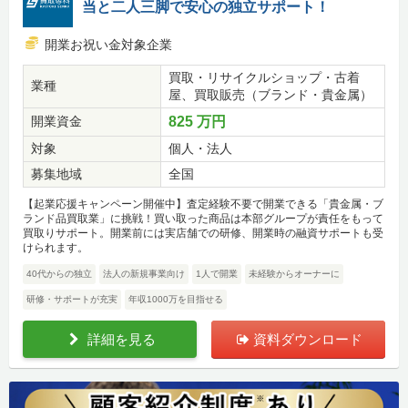
当と二人三脚で安心の独立サポート！
開業お祝い金対象企業
買取・リサイクルショップ・古着
業種
屋、買取販売（ブランド・貴金属）
開業資金
825 万円
対象
個人・法人
募集地域
全国
【起業応援キャンペーン開催中】査定経験不要で開業できる「貴金属・ブ
ランド品買取業」に挑戦！買い取った商品は本部グループが責任をもって
買取りサポート。開業前には実店舗での研修、開業時の融資サポートも受
けられます。
40代からの独立
法人の新規事業向け
1人で開業
未経験からオーナーに
研修・サポートが充実
年収1000万を目指せる
詳細を見る
資料ダウンロード