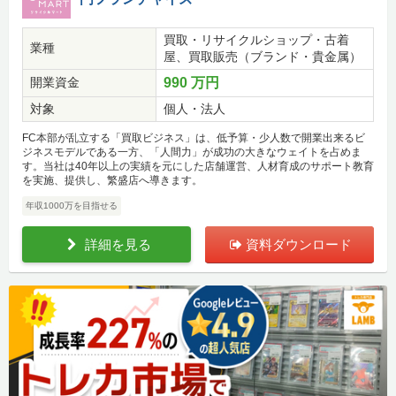
買取・リサイクルショップ・古着
業種
屋、買取販売（ブランド・貴金属）
開業資金
990 万円
対象
個人・法人
FC本部が乱立する「買取ビジネス」は、低予算・少人数で開業出来るビ
ジネスモデルである一方、「人間力」が成功の大きなウェイトを占めま
す。当社は40年以上の実績を元にした店舗運営、人材育成のサポート教育
を実施、提供し、繁盛店へ導きます。
年収1000万を目指せる
詳細を見る
資料ダウンロード