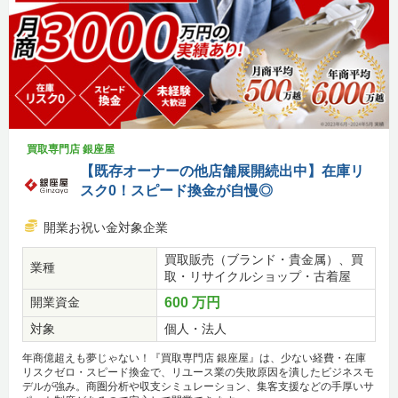
買取専門店 銀座屋
【既存オーナーの他店舗展開続出中】在庫リ
スク0！スピード換金が自慢◎
開業お祝い金対象企業
買取販売（ブランド・貴金属）、買
業種
取・リサイクルショップ・古着屋
開業資金
600 万円
対象
個人・法人
年商億超えも夢じゃない！『買取専門店 銀座屋』は、少ない経費・在庫
リスクゼロ・スピード換金で、リユース業の失敗原因を潰したビジネスモ
デルが強み。商圏分析や収支シミュレーション、集客支援などの手厚いサ