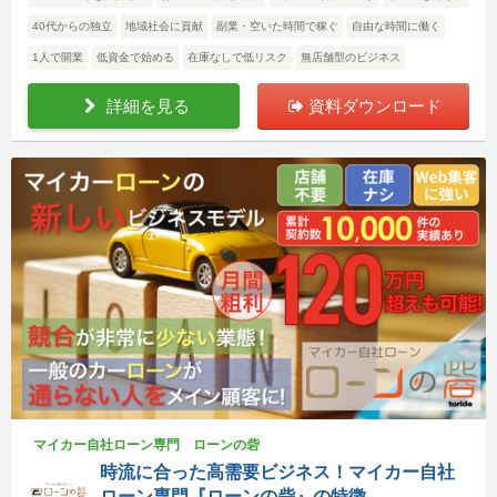
40代からの独立
地域社会に貢献
副業・空いた時間で稼ぐ
自由な時間に働く
1人で開業
低資金で始める
在庫なしで低リスク
無店舗型のビジネス
詳細を見る
資料ダウンロード
マイカー自社ローン専門 ローンの砦
時流に合った高需要ビジネス！マイカー自社
ローン専門『ローンの砦』の特徴