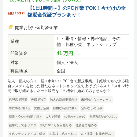
システムでネットショップ運営【アクセス】
【1日1時間～】のPC作業でOK！今だけの全
額返金保証プランあり！
開業お祝い金対象企業
IT・通信・情報・携帯電話、その
業種
他・各種小売、ネットショップ
開業資金
41 万円
対象
個人・法人
募集地域
全国
法人・個人の方々、続々参加中！PC1台で新規事業。未経験でもできる独
自システムを使った新たなネットショップ立ち上げビジネス！「スキマ時
間で取り組める」ネット販売をこの機会に始めてみませんか？
代理店で開業
夫婦で独立
法人の新規事業向け
未経験からオーナーに
手に職を付ける
女性が活躍
自由な時間に働く
定年なしの仕事
副業・空いた時間で稼ぐ
1人で開業
40代からの独立
無店舗型のビジネス
在庫なしで低リスク
年収1000万を目指せる
低資金で始める
有名フランチャイズで独立
お客様に感謝される
売上保障・営業代行あり