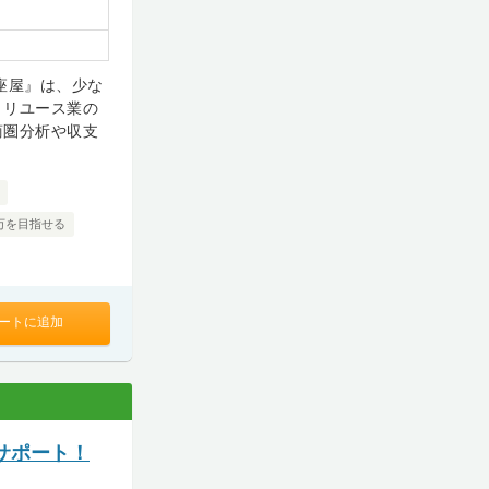
座屋』は、少な
、リユース業の
商圏分析や収支
0万を目指せる
ートに追加
サポート！