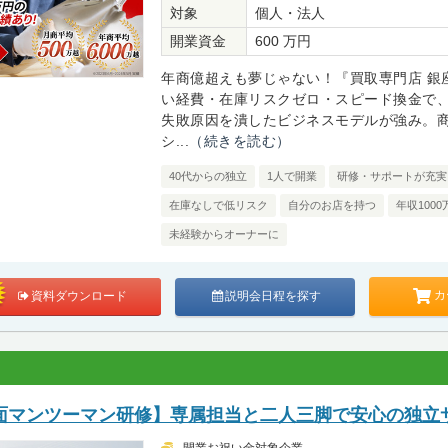
対象
個人・法人
開業資金
600 万円
年商億超えも夢じゃない！『買取専門店 銀
い経費・在庫リスクゼロ・スピード換金で
失敗原因を潰したビジネスモデルが強み。
シ...
（続きを読む）
40代からの独立
1人で開業
研修・サポートが充実
在庫なしで低リスク
自分のお店を持つ
年収100
未経験からオーナーに
カ
資料ダウンロード
説明会日程を探す
面マンツーマン研修】専属担当と二人三脚で安心の独立