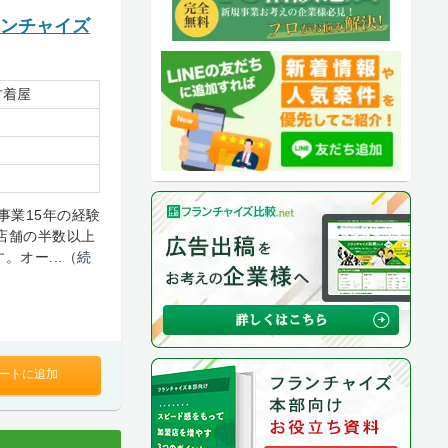
ランチャイズ
古着屋
事業15年の経験
店舗の半数以上
オー...
（続
ートに追加