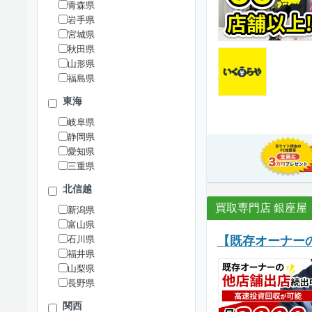
青森県
岩手県
宮城県
秋田県
山形県
福島県
東海
岐阜県
静岡県
愛知県
三重県
北信越
買取専門店 銀座屋
新潟県
富山県
石川県
【既存オーナー
福井県
山梨県
長野県
関西