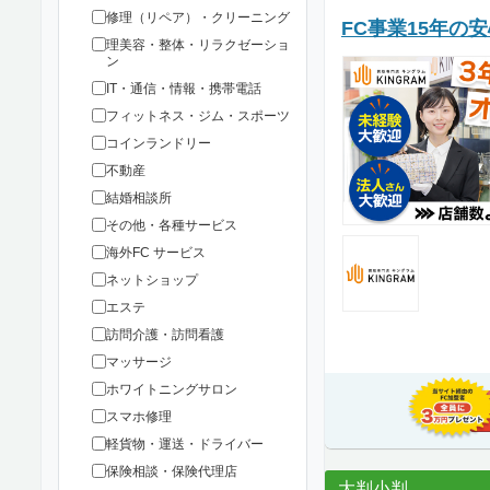
修理（リペア）・クリーニング
FC事業15年の
理美容・整体・リラクゼーショ
ン
IT・通信・情報・携帯電話
フィットネス・ジム・スポーツ
コインランドリー
不動産
結婚相談所
その他・各種サービス
海外FC サービス
ネットショップ
エステ
訪問介護・訪問看護
マッサージ
ホワイトニングサロン
スマホ修理
軽貨物・運送・ドライバー
保険相談・保険代理店
大判小判