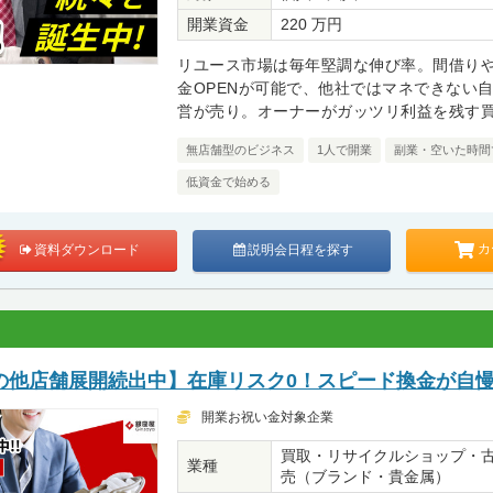
開業資金
220 万円
リユース市場は毎年堅調な伸び率。間借り
金OPENが可能で、他社ではマネできない
営が売り。オーナーがガッツリ利益を残す
無店舗型のビジネス
1人で開業
副業・空いた時間
低資金で始める
カ
資料ダウンロード
説明会日程を探す
の他店舗展開続出中】在庫リスク0！スピード換金が自
開業お祝い金対象企業
買取・リサイクルショップ・
業種
売（ブランド・貴金属）