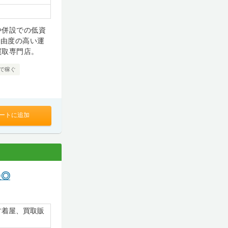
や併設での低資
自由度の高い運
買取専門店。
で稼ぐ
ートに追加
慢◎
古着屋、買取販