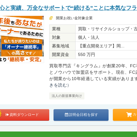
安心と実績、万全なサポートで“続ける”ことに本気なフ
開業お祝い金対象企業
業種
買取・リサイクルショップ・
対象
個人・法人
募集地域
【重点開発エリア】岡...
開業資金
550 万円
買取専門店『キングラム』が創業20年、FC
とノウハウで加盟店をサポート。現在、FC
が開業から10年経過している実績があります。
きを読む）
法人の新規事業向け
カ
資料ダウンロード
説明会日程を探す