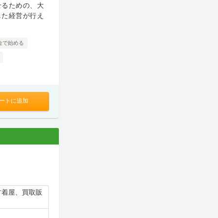
せるための、大
した経営が行え
金で始める
ートに追加
古着屋、買取販