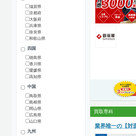
滋賀県
京都府
大阪府
兵庫県
奈良県
和歌山県
四国
徳島県
香川県
愛媛県
高知県
中国
鳥取県
島根県
岡山県
買取専科
広島県
山口県
業界唯一の【対
九州