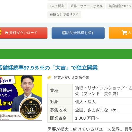
1人で開業
研修・サポートが充実
無店舗型のビジ
在庫なしで低リスク
カ
資料ダウンロード
説明会日程を探す
舗継続率97.9％※の「大吉」で独立開業
開業お祝い金対象企業
買取・リサイクルショップ・
業種
売（ブランド・貴金属）
対象
個人・法人
募集地域
全国、さまざまなロケ...
開業資金
1,000 万円〜
需要が拡大し続けているリユース業界。買