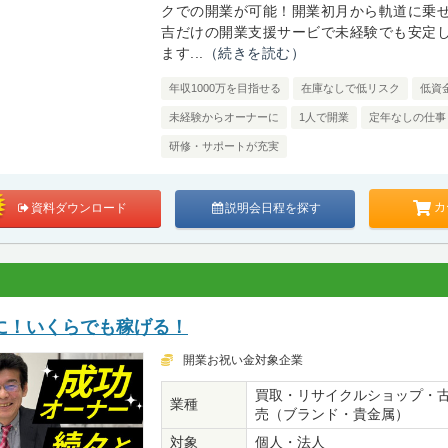
クでの開業が可能！開業初月から軌道に乗
吉だけの開業支援サービで未経験でも安定
ます...
（続きを読む）
年収1000万を目指せる
在庫なしで低リスク
低資
未経験からオーナーに
1人で開業
定年なしの仕事
研修・サポートが充実
カ
資料ダウンロード
説明会日程を探す
に！いくらでも稼げる！
開業お祝い金対象企業
買取・リサイクルショップ・
業種
売（ブランド・貴金属）
対象
個人・法人