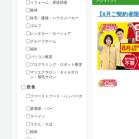
リフォーム・原状回復
探偵
【8月ご契約者
住宅・建築・ハウスメーカー
ゴルフ
レンタカー・カーシェア
グループホーム
福祉
パソコン教室
プログラミング・ロボット教室
マツエクサロン・ネイルサロ
ン・眉毛サロン
飲食
ファーストフード・ハンバーガ
ー
居酒屋・バー
ラーメン
うどん・そば
焼肉