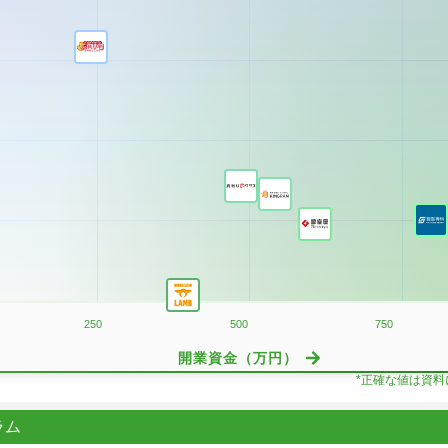
250
500
750
開業資金（万円）
*正確な値は資
ラム