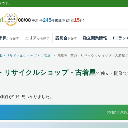
覧です。
08/08
245
15
更新
全
件掲載中
(
新着
件
)
予算
エリア
説明会
独立開業情報
FCラン
から探す
から探す
を探す
取・リサイクルショップ・古着屋
群馬県 | 買取・リサイクルショップ・古着
買取・リサイクルショップ・古着屋
で独立・開業で
案件が11件見つかりました。
（横軸: 開業資金