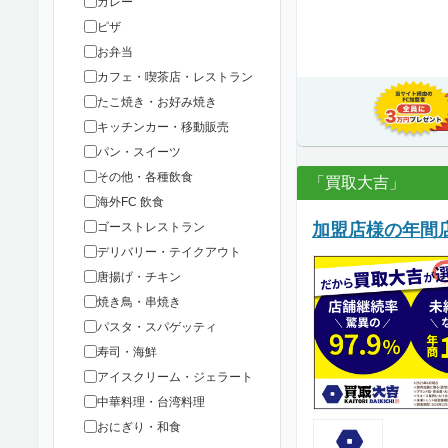
カレー
ピザ
お弁当
カフェ・喫茶店・レストラン
たこ焼き・お好み焼き
キッチンカー・移動販売
パン・スイーツ
その他・各種飲食
「買取大吉」
海外FC 飲食
ゴーストレストラン
加盟店様の年間店
デリバリー・テイクアウト
唐揚げ・チキン
焼き鳥・串焼き
パスタ・スパゲッティ
寿司・海鮮
アイスクリーム・ジェラート
中華料理・台湾料理
おにぎり・和食