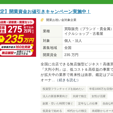
限定】開業資金お値引きキャンペーン実施中！
開業お祝い金対象企業
買取販売（ブランド・貴金属
業種
イクルショップ・古着屋
対象
個人・法人
募集地域
全国
開業資金
235 万円
全国に出店できる無店舗型ビジネス！高価
『大判小判』は、低コスト＆高収益の事業
が拡大中の業界で将来性は抜群。鑑定はプ
オーナ...
（続きを読む）
投資型フランチャイズを始めたい
年収1000万を目指
法人の新規事業向け
夫婦で独立
女性が活躍
副業・空いた時間で稼ぐ
定年なしの仕事
自由な
低資金で始める
40代からの独立
未経験からオー