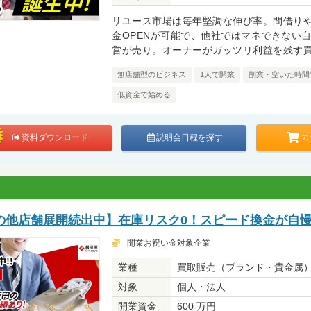
リユース市場は毎年堅調な伸び率。間借り
金OPENが可能で、他社ではマネできない
営が売り。オーナーがガッツリ利益を残す
無店舗型のビジネス
1人で開業
副業・空いた時間
低資金で始める
カ
資料ダウンロード
説明会日程を探す
の他店舗展開続出中】在庫リスク0！スピード換金が自
開業お祝い金対象企業
業種
買取販売（ブランド・貴金属
対象
個人・法人
開業資金
600 万円