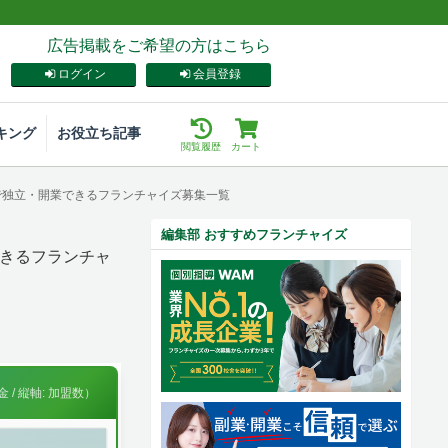
広告掲載をご希望の方はこちら
ログイン
会員登録
キング
お役立ち記事
閲覧履歴
カート
屋で独立・開業できるフランチャイズ募集一覧
編集部 おすすめフランチャイズ
きるフランチャ
 / 縦軸: 加盟数）