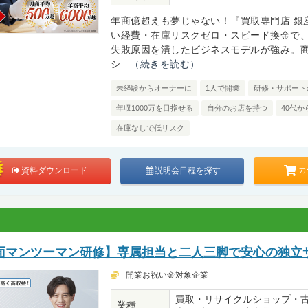
年商億超えも夢じゃない！『買取専門店 銀
い経費・在庫リスクゼロ・スピード換金で
失敗原因を潰したビジネスモデルが強み。
シ...
（続きを読む）
未経験からオーナーに
1人で開業
研修・サポート
年収1000万を目指せる
自分のお店を持つ
40代か
在庫なしで低リスク
カ
資料ダウンロード
説明会日程を探す
面マンツーマン研修】専属担当と二人三脚で安心の独立
開業お祝い金対象企業
買取・リサイクルショップ・
業種