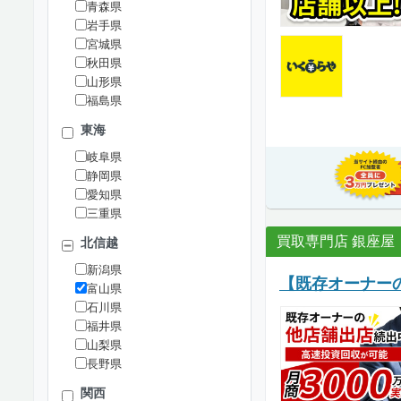
青森県
岩手県
宮城県
秋田県
山形県
福島県
東海
岐阜県
静岡県
愛知県
三重県
買取専門店 銀座屋
北信越
新潟県
【既存オーナー
富山県
石川県
福井県
山梨県
長野県
関西