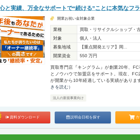
安心と実績、万全なサポートで“続ける”ことに本気なフ
開業お祝い金対象企業
業種
買取・リサイクルショップ・
対象
個人・法人
募集地域
【重点開発エリア】岡...
開業資金
550 万円
買取専門店『キングラム』が創業20年、FC
とノウハウで加盟店をサポート。現在、FC
が開業から10年経過している実績があります。
きを読む）
法人の新規事業向け
カ
資料ダウンロード
説明会日程を探す