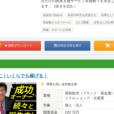
吉だけの開業支援サービで未経験でも安定
ます...
（続きを読む）
低資金で始める
年収1000万を目指せる
在庫なし
未経験からオーナーに
1人で開業
定年なしの仕事
研修・サポートが充実
カ
資料ダウンロード
説明会日程を探す
に！いくらでも稼げる！
開業お祝い金対象企業
買取販売（ブランド・貴金属
業種
イクルショップ・古着屋
対象
個人・法人
開業資金
220 万円