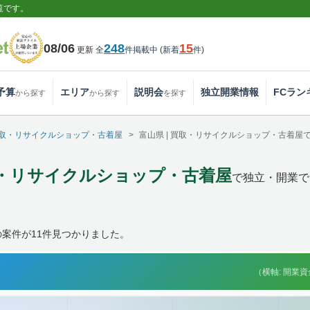
覧です。
08/06
248
15
更新
全
件掲載中
(
新着
件
)
予算
エリア
説明会
独立開業情報
FCラン
から探す
から探す
を探す
取・リサイクルショップ・古着屋
富山県 | 買取・リサイクルショップ・古着
買取・リサイクルショップ・古着屋
で独立・開業で
案件が11件見つかりました。
（横軸: 開業資金