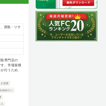
）、買取・リサ
買取専門店の
です。市場規模
ロが行うため、
トが充実
を始めたい
躍
ネス