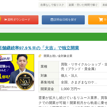
在庫なしで低リスク
副業・空いた時間で稼ぐ
未
カ
資料ダウンロード
説明会日程を探す
舗継続率97.9％※の「大吉」で独立開業
開業お祝い金対象企業
買取・リサイクルショップ・
業種
売（ブランド・貴金属）
対象
個人・法人
募集地域
全国、さまざまなロケ...
開業資金
1,000 万円〜
需要が拡大し続けているリユース業界。買
クでの開業が可能！開業初月から軌道に乗