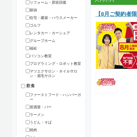
リフォーム・原状回復
探偵
【8月ご契約者
住宅・建築・ハウスメーカー
ゴルフ
レンタカー・カーシェア
グループホーム
福祉
パソコン教室
プログラミング・ロボット教室
マツエクサロン・ネイルサロ
ン・眉毛サロン
飲食
ファーストフード・ハンバーガ
ー
居酒屋・バー
ラーメン
うどん・そば
焼肉