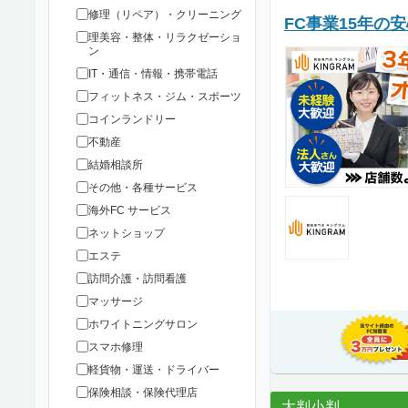
修理（リペア）・クリーニング
FC事業15年の
理美容・整体・リラクゼーショ
ン
IT・通信・情報・携帯電話
フィットネス・ジム・スポーツ
コインランドリー
不動産
結婚相談所
その他・各種サービス
海外FC サービス
ネットショップ
エステ
訪問介護・訪問看護
マッサージ
ホワイトニングサロン
スマホ修理
軽貨物・運送・ドライバー
保険相談・保険代理店
大判小判