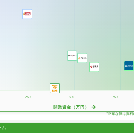
250
500
750
開業資金（万円）
*正確な値は資
ラム