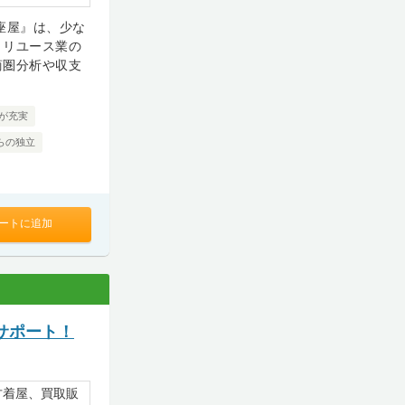
座屋』は、少な
、リユース業の
商圏分析や収支
が充実
らの独立
ートに追加
サポート！
古着屋、買取販