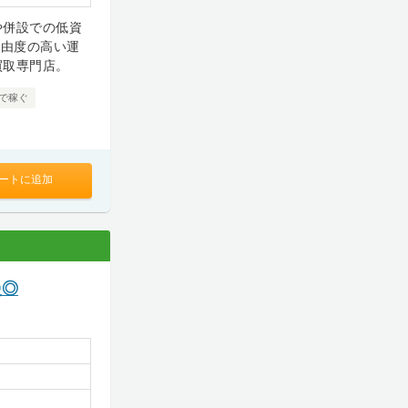
や併設での低資
自由度の高い運
買取専門店。
で稼ぐ
ートに追加
慢◎
）