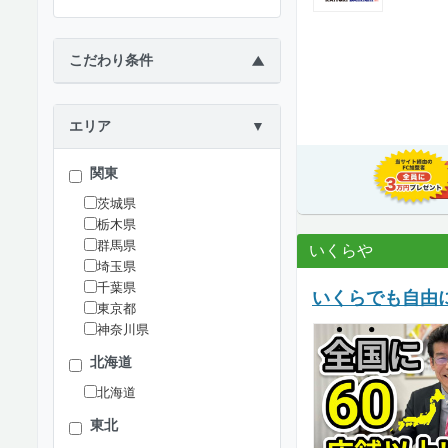
こだわり条件
▶
エリア
▼
関東
茨城県
栃木県
群馬県
いくらや
埼玉県
千葉県
いくらでも自由
東京都
神奈川県
北海道
北海道
東北