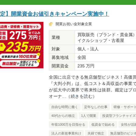
限定】開業資金お値引きキャンペーン実施中！
開業お祝い金対象企業
買取販売（ブランド・貴金属
業種
イクルショップ・古着屋
対象
個人・法人
募集地域
全国
開業資金
235 万円
全国に出店できる無店舗型ビジネス！高価
『大判小判』は、低コスト＆高収益の事業
が拡大中の業界で将来性は抜群。鑑定はプ
オーナ...
（続きを読む）
自由な時間に働く
定年なしの仕事
研修・サポー
40代からの独立
1人で開業
投資型フランチャイズ
年収1000万を目指せる
低資金で始める
女性が活
法人の新規事業向け
夫婦で独立
無店舗型のビジ