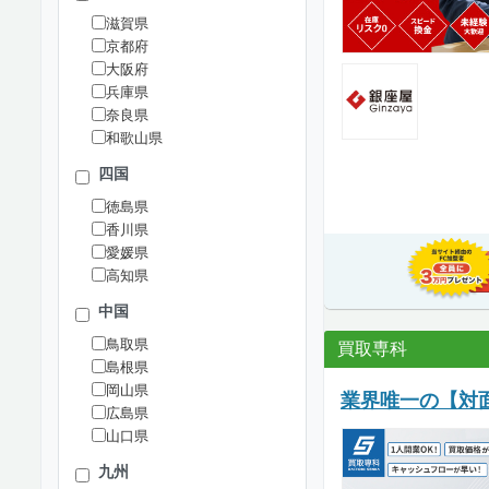
滋賀県
京都府
大阪府
兵庫県
奈良県
和歌山県
四国
徳島県
香川県
愛媛県
高知県
中国
鳥取県
買取専科
島根県
岡山県
業界唯一の【対
広島県
山口県
九州