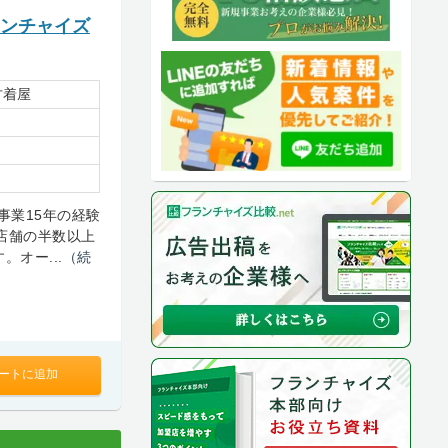
ランチャイズ
古着屋
事業15年の経験
店舗の半数以上
オー...
（続
ートに追加