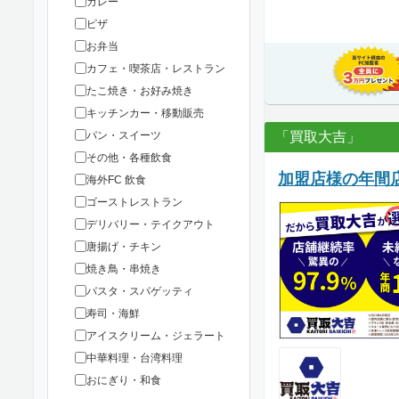
カレー
ピザ
お弁当
カフェ・喫茶店・レストラン
たこ焼き・お好み焼き
キッチンカー・移動販売
パン・スイーツ
「買取大吉」
その他・各種飲食
加盟店様の年間店
海外FC 飲食
ゴーストレストラン
デリバリー・テイクアウト
唐揚げ・チキン
焼き鳥・串焼き
パスタ・スパゲッティ
寿司・海鮮
アイスクリーム・ジェラート
中華料理・台湾料理
おにぎり・和食