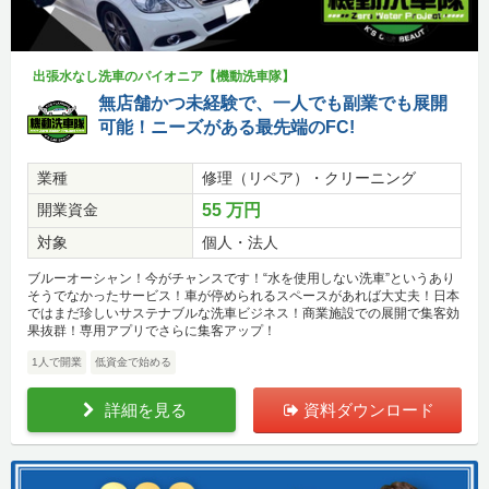
出張水なし洗車のパイオニア【機動洗車隊】
無店舗かつ未経験で、一人でも副業でも展開
可能！ニーズがある最先端のFC!
業種
修理（リペア）・クリーニング
開業資金
55 万円
対象
個人・法人
ブルーオーシャン！今がチャンスです！“水を使用しない洗車”というあり
そうでなかったサービス！車が停められるスペースがあれば大丈夫！日本
ではまだ珍しいサステナブルな洗車ビジネス！商業施設での展開で集客効
果抜群！専用アプリでさらに集客アップ！
1人で開業
低資金で始める
詳細を見る
資料ダウンロード