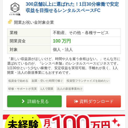
300店舗以上に選ばれた！1日30分稼働で安定
収益を目指せるレンタルスペースFC
開業お祝い金対象企業
業種
不動産、その他・各種サービス
開業資金
100 万円
対象
個人・法人
「新しい収益源がほしいけど、時間や人を雇う余裕はない。」そんな方に
選ばれているのが、『レンスペ本舗』のレンタルスペースビジネスです。
1日30分という少ない稼働で、安定収益を実現可能。手離れが良く、1人
開業・法人の新規事業にもおすすめです。
低資金で始める
副業・空いた時間で稼ぐ
投資型フランチャイズを始めたい
研修・サポートが充実
1人で開業
法人の新規事業向け
詳細を見る
資料ダウンロード