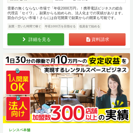
需要の無くならない市場で「年収2000万円」！携帯電話ビジネスの総合
代理店「セイワ」。副業からも始められ、法人化までの実績があります。
競合の少ない市場！さらには自宅開業で副業からの開業も可能です。
副業・空いた時間で稼ぐ
年収1000万を目指せる
低資金で始める
詳細を見る
資料請求
レンスペ本舗