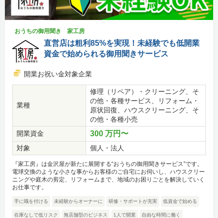
おうちの御用聞き 家工房
直営店は粗利85%を実現！未経験でも低開業
資金で始められる御用聞きサービス
開業お祝い金対象企業
修理（リペア）・クリーニング、そ
の他・各種サービス、リフォーム・
業種
原状回復、ハウスクリーニング、そ
の他・各種小売
開業資金
300 万円〜
対象
個人・法人
『家工房』は金沢屋が新たに展開する“おうちの御用聞きサービス”です。
電球交換のような小さな事からお客様のご自宅にお伺いし、ハウスクリー
ニングや庭木の剪定、リフォームまで、地域のお困りごとを解決していく
お仕事です。
手に職を付ける
未経験からオーナーに
研修・サポートが充実
低資金で始める
在庫なしで低リスク
無店舗型のビジネス
1人で開業
自由な時間に働く