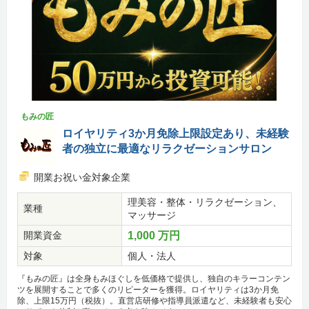
もみの匠
ロイヤリティ3か月免除上限設定あり、未経験
者の独立に最適なリラクゼーションサロン
開業お祝い金対象企業
理美容・整体・リラクゼーション、
業種
マッサージ
開業資金
1,000 万円
対象
個人・法人
『もみの匠』は全身もみほぐしを低価格で提供し、独自のキラーコンテン
ツを展開することで多くのリピーターを獲得。ロイヤリティは3か月免
除、上限15万円（税抜）。直営店研修や指導員派遣など、未経験者も安心