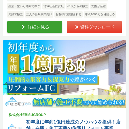
副業・空いた時間で稼ぐ
地域社会に貢献
40代からの独立
女性が活躍
夫婦で独立
法人の新規事業向け
お客様に感謝される
年収1000万を目指せる
詳細を見る
資料ダウンロード
株式会社EBISUGROUP
初年度に年商1億円達成のノウハウを提供！店
舗・在庫・施工不要の住宅リフォーム事業