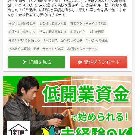
通信制高校「萩明倫館高等学校」設立記念！今なら最大300万円の開校支
援！いまや10人に1人が通信制高校を選ぶ時代。創業46年、松下村塾を継
承した「松陰塾®」の経験と実績を活かし、新しい学び舎を共に創りませ
んか？未経験者でも安心のサポート！
子どもと関わる仕事
お客様に感謝される
有名フランチャイズで独立
在庫なしで低リスク
法人の新規事業向け
夫婦で独立
女性が活躍
年収1000万を目指せる
1人で開業
定年なしの仕事
40代からの独立
地域社会に貢献
研修・サポートが充実
未経験からオーナーに
詳細を見る
資料ダウンロード