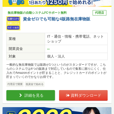
無在庫物販の自動システムFCサポート無料
代理店
資金ゼロでも可能な4販路無在庫物販
IT・通信・情報・携帯電話、ネット
業種
ショップ
開業資金
--
対象
個人・法人
一般的な無在庫物販では販路が1つというのがスタンダードですが、こち
らのシステムでは4つの販路まで対応しているので集客に困りにくく、仕
入れでAmazonポイントが貯まることと、クレジットカードのポイントが
貯まっていくのでかなりお得です。
代理店で開業
低資金で始める
詳細を見る
資料ダウンロード