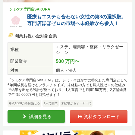
シミケア専門店SAKURA
医療もエステも合わない女性の第3の選択肢。
専門店ほぼゼロの市場へ未経験から参入！
開業お祝い金対象企業
エステ、理美容・整体・リラクゼー
業種
ション
開業資金
500 万円〜
対象
個人・法人
『シミケア専門店SAKURA』は、シミ・そばかすに特化した専門店として
6年間成長を続けるフランチャイズ。未経験の方でも属人性ゼロの仕組み
で結果を出せる設計が整っており、1人運営でも月商150万円、2店舗経営
で年収5,000万円を目指せます！
年収1000万を目指せる
1人で開業
未経験からオーナーに
詳細を見る
資料ダウンロード