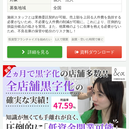
募集地域
全国
施術スタッフとは業務委託契約が可能。売上額を上回る人件費を負担する
必要がないため、不必要な人件費の削減が可能に。これにより、圧倒的な
損益分岐点の低さを実現。また、他業種のように在庫を抱える必要がない
ため、不良在庫の保管や処分のリスク無し！
投資型フランチャイズを始めたい
1人で開業
副業・空いた時間で稼ぐ
詳細を見る
資料ダウンロード
新着