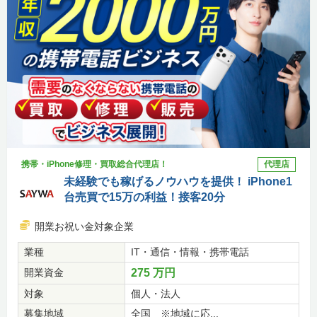
携帯・iPhone修理・買取総合代理店！
代理店
未経験でも稼げるノウハウを提供！ iPhone1
台売買で15万の利益！接客20分
開業お祝い金対象企業
業種
IT・通信・情報・携帯電話
開業資金
275 万円
対象
個人・法人
募集地域
全国 ※地域に応...