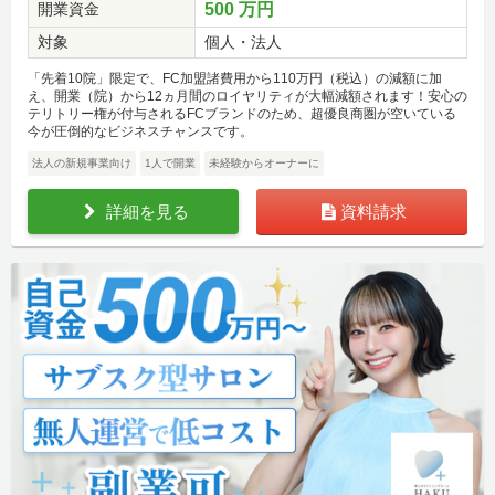
開業資金
500 万円
対象
個人・法人
「先着10院」限定で、FC加盟諸費用から110万円（税込）の減額に加
え、開業（院）から12ヵ月間のロイヤリティが大幅減額されます！安心の
テリトリー権が付与されるFCブランドのため、超優良商圏が空いている
今が圧倒的なビジネスチャンスです。
法人の新規事業向け
1人で開業
未経験からオーナーに
詳細を見る
資料請求