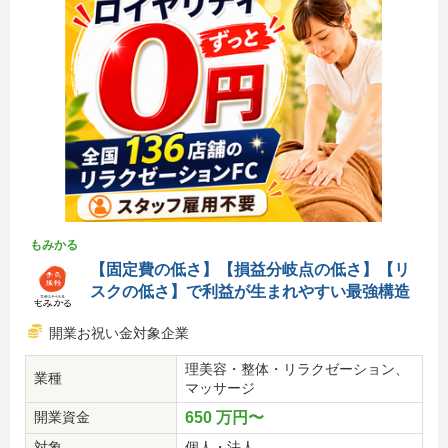
もみかる
【固定費の低さ】【損益分岐点の低さ】【リ
スクの低さ】で利益が生まれやすい最強構造
開業お祝い金対象企業
理美容・整体・リラクゼーション、
業種
マッサージ
開業資金
650 万円〜
対象
個人・法人