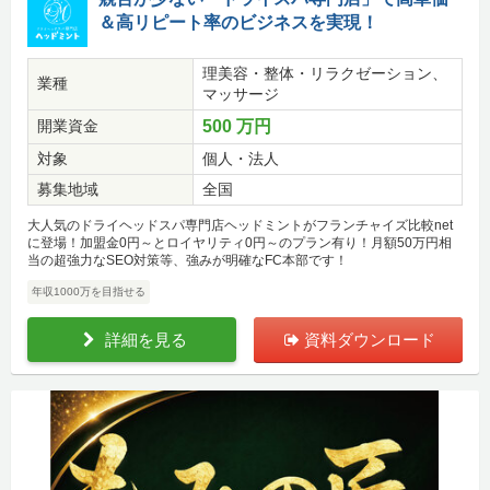
＆高リピート率のビジネスを実現！
理美容・整体・リラクゼーション、
業種
マッサージ
開業資金
500 万円
対象
個人・法人
募集地域
全国
大人気のドライヘッドスパ専門店ヘッドミントがフランチャイズ比較net
に登場！加盟金0円～とロイヤリティ0円～のプラン有り！月額50万円相
当の超強力なSEO対策等、強みが明確なFC本部です！
年収1000万を目指せる
詳細を見る
資料ダウンロード