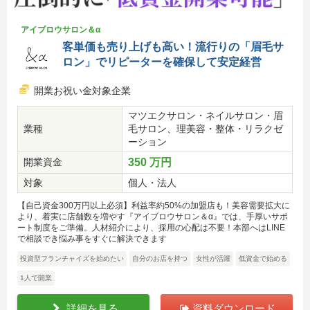
アイブロウサロン＆α
客単価も売り上げも高い！流行りの「眉毛サ
ロン」でリピーターを確保して安定経営
開業お祝い金対象企業
マツエクサロン・ネイルサロン・眉
業種
毛サロン、理美容・整体・リラクゼ
ーション
開業資金
350 万円
対象
個人・法人
【自己資金300万円以上必須】利益率約50%の加盟店も！美容需要拡大に
より、着実に店舗数を増やす『アイブロウサロン＆α』では、手厚いサポ
ート制度をご準備。人材紹介により、採用の心配は不要！本部へはLINE
で相談でき悩み事をすぐに解決できます
投資型フランチャイズを始めたい
自分のお店を持つ
女性が活躍
低資金で始める
1人で開業
詳細を見る
資料ダウンロード