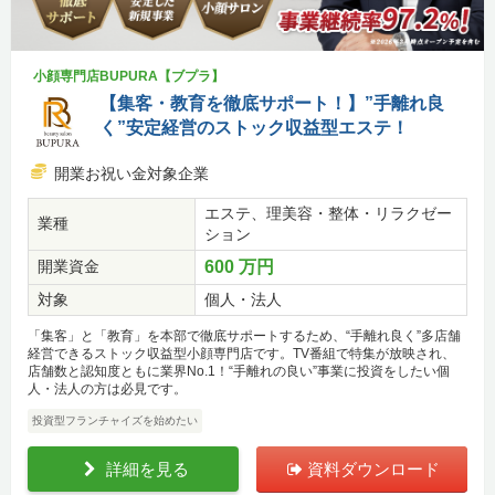
小顔専門店BUPURA【ブプラ】
【集客・教育を徹底サポート！】”手離れ良
く”安定経営のストック収益型エステ！
開業お祝い金対象企業
エステ、理美容・整体・リラクゼー
業種
ション
開業資金
600 万円
対象
個人・法人
「集客」と「教育」を本部で徹底サポートするため、“手離れ良く”多店舗
経営できるストック収益型小顔専門店です。TV番組で特集が放映され、
店舗数と認知度ともに業界No.1！“手離れの良い”事業に投資をしたい個
人・法人の方は必見です。
投資型フランチャイズを始めたい
詳細を見る
資料ダウンロード