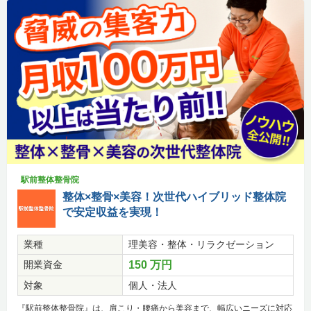
駅前整体整骨院
整体×整骨×美容！次世代ハイブリッド整体院
で安定収益を実現！
業種
理美容・整体・リラクゼーション
開業資金
150 万円
対象
個人・法人
『駅前整体整骨院』は、肩こり・腰痛から美容まで、幅広いニーズに対応