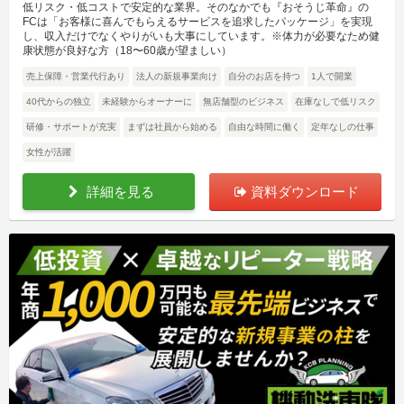
低リスク・低コストで安定的な業界。そのなかでも『おそうじ革命』の
FCは「お客様に喜んでもらえるサービスを追求したパッケージ」を実現
し、収入だけでなくやりがいも大事にしています。※体力が必要なため健
康状態が良好な方（18〜60歳が望ましい）
売上保障・営業代行あり
法人の新規事業向け
自分のお店を持つ
1人で開業
40代からの独立
未経験からオーナーに
無店舗型のビジネス
在庫なしで低リスク
研修・サポートが充実
まずは社員から始める
自由な時間に働く
定年なしの仕事
女性が活躍
詳細を見る
資料ダウンロード