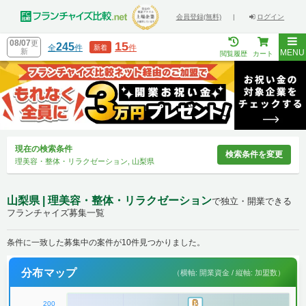
会員登録(無料)
|
ログイン
08/07
更
15
245
全
件
件
新着
新
MENU
閲覧履歴
カート
現在の検索条件
検索条件を変更
理美容・整体・リラクゼーション, 山梨県
山梨県 | 理美容・整体・リラクゼーション
で独立・開業できる
フランチャイズ募集一覧
条件に一致した募集中の案件が10件見つかりました。
分布マップ
（横軸: 開業資金 / 縦軸: 加盟数）
200