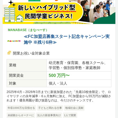
MANABASE（まなべーす）
≪FC加盟店募集スタート記念キャンペーン実
施中 ※残り6枠≫
開業お祝い金対象企業
幼児教育・保育園、各種スクール、
業種
学習塾・個別指導塾・家庭教師
開業資金
500 万円〜
対象
個人・法人
2025年4月～2026年3月までに新規加盟された「先着10校舎限定」で、ロ
イヤリティの永年減率・6ヵ月無料に加え、FC加盟金から55万円が減額さ
れます！優良商圏が選び放題なのは、今だけのチャンスです。
年収1000万を目指せる
子どもと関わる仕事
地域社会に貢献
未経験からオーナーに
法人の新規事業向け
1人で開業