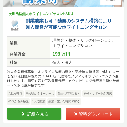
次世代型無人ホワイトニングサロンHAKU
副業兼業も可！独自のシステム構築により、
無人運営が可能なホワイトニングサロン
理美容・整体・リラクゼーション、
業種
ホワイトニングサロン
開業資金
198 万円
対象
個人・法人
法人企業積極募集！オンライン診療の導入や完全無人運営等、他社には一
切ない独自性が魅力の『HAKU』低価格でメディカルホワイトニングを受
けられます。顧客対応や広告運用代行、カウンセリング代行等手厚いサポ
ートで安心感が抜群です！
女性が活躍
未経験からオーナーに
自由な時間に働く
研修・サポートが充実
40代からの独立
1人で開業
副業・空いた時間で稼ぐ
詳細を見る
資料ダウンロード