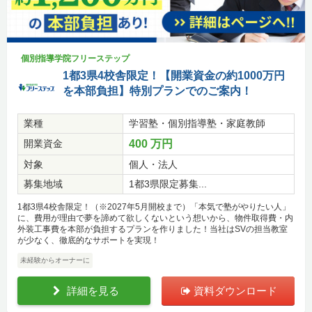
個別指導学院フリーステップ
1都3県4校舎限定！【開業資金の約1000万円
を本部負担】特別プランでのご案内！
業種
学習塾・個別指導塾・家庭教師
開業資金
400 万円
対象
個人・法人
募集地域
1都3県限定募集...
1都3県4校舎限定！（※2027年5月開校まで）「本気で塾がやりたい人」
に、費用が理由で夢を諦めて欲しくないという想いから、物件取得費・内
外装工事費を本部が負担するプランを作りました！当社はSVの担当教室
が少なく、徹底的なサポートを実現！
未経験からオーナーに
詳細を見る
資料ダウンロード