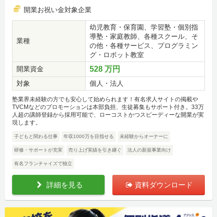
開業お祝い金対象企業
幼児教育・保育園、学習塾・個別指
導塾・家庭教師、各種スクール、そ
業種
の他・各種サービス、プログラミン
グ・ロボット教室
開業資金
528 万円
対象
個人・法人
塾業界未経験の方でも安心して始められます！有名求人サイトの掲載や
TVCMなどのプロモーションは本部負担、生徒募集もサポート付き。33万
人超の講師登録から採用可能で、ローコストかつスピーディーな開業が実
現します。
子どもと関わる仕事
年収1000万を目指せる
未経験からオーナーに
研修・サポートが充実
売り上げ実績を引き継ぐ
法人の新規事業向け
有名フランチャイズで独立
詳細を見る
資料ダウンロード