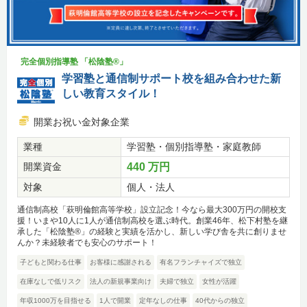
完全個別指導塾 「松陰塾®」
学習塾と通信制サポート校を組み合わせた新
しい教育スタイル！
開業お祝い金対象企業
業種
学習塾・個別指導塾・家庭教師
開業資金
440 万円
対象
個人・法人
通信制高校「萩明倫館高等学校」設立記念！今なら最大300万円の開校支
援！いまや10人に1人が通信制高校を選ぶ時代。創業46年、松下村塾を継
承した「松陰塾®」の経験と実績を活かし、新しい学び舎を共に創りませ
んか？未経験者でも安心のサポート！
子どもと関わる仕事
お客様に感謝される
有名フランチャイズで独立
在庫なしで低リスク
法人の新規事業向け
夫婦で独立
女性が活躍
年収1000万を目指せる
1人で開業
定年なしの仕事
40代からの独立