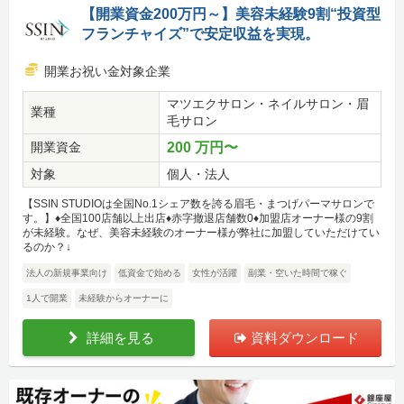
【開業資金200万円～】美容未経験9割“投資型
フランチャイズ”で安定収益を実現。
開業お祝い金対象企業
マツエクサロン・ネイルサロン・眉
業種
毛サロン
開業資金
200 万円〜
対象
個人・法人
【SSIN STUDIOは全国No.1シェア数を誇る眉毛・まつげパーマサロンで
す。】♦全国100店舗以上出店♦赤字撤退店舗数0♦加盟店オーナー様の9割
が未経験。なぜ、美容未経験のオーナー様が弊社に加盟していただけてい
るのか？↓
法人の新規事業向け
低資金で始める
女性が活躍
副業・空いた時間で稼ぐ
1人で開業
未経験からオーナーに
詳細を見る
資料ダウンロード