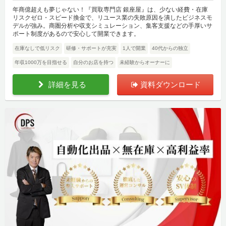
年商億超えも夢じゃない！『買取専門店 銀座屋』は、少ない経費・在庫
リスクゼロ・スピード換金で、リユース業の失敗原因を潰したビジネスモ
デルが強み。商圏分析や収支シミュレーション、集客支援などの手厚いサ
ポート制度があるので安心して開業できます。
在庫なしで低リスク
研修・サポートが充実
1人で開業
40代からの独立
年収1000万を目指せる
自分のお店を持つ
未経験からオーナーに
詳細を見る
資料ダウンロード