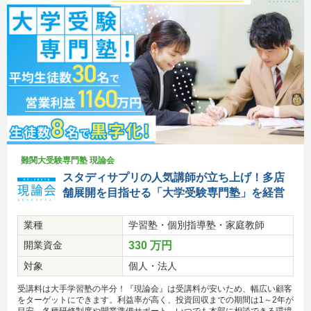
難関大受験専門塾 現論会
スタディサプリの人気講師が立ち上げ！多店
舗展開を目指せる「大学受験専門塾」を経営
業種
学習塾・個別指導塾・家庭教師
開業資金
330 万円
対象
個人・法人
受講料は大手学習塾の半分！『現論会』は受講料が安いため、幅広い顧客
をターゲットにできます。利益率が高く、投資回収までの期間は1～2年が