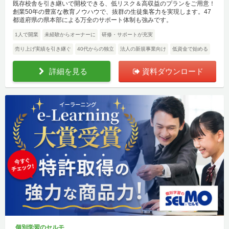
既存校舎を引き継いで開校できる、低リスク＆高収益のプランをご用意！
創業50年の豊富な教育ノウハウで、抜群の生徒集客力を実現します。47
都道府県の県本部による万全のサポート体制も強みです。
1人で開業
未経験からオーナーに
研修・サポートが充実
売り上げ実績を引き継ぐ
40代からの独立
法人の新規事業向け
低資金で始める
詳細を見る
資料ダウンロード
個別学習のセルモ