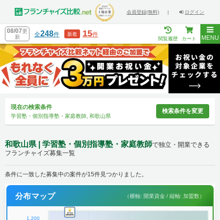
会員登録(無料)
|
ログイン
08/07
更
15
248
全
件
件
新着
新
MENU
閲覧履歴
カート
現在の検索条件
検索条件を変更
学習塾・個別指導塾・家庭教師, 和歌山県
和歌山県 | 学習塾・個別指導塾・家庭教師
で独立・開業できる
フランチャイズ募集一覧
条件に一致した募集中の案件が15件見つかりました。
分布マップ
（横軸: 開業資金 / 縦軸: 加盟数）
1,200