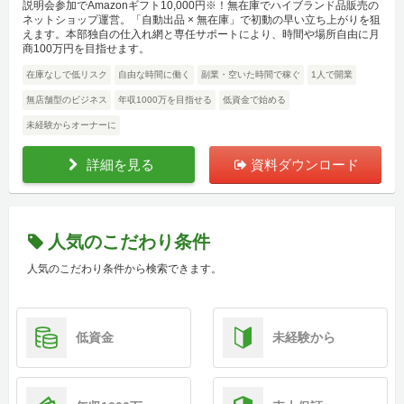
説明会参加でAmazonギフト10,000円※！無在庫でハイブランド品販売の
ネットショップ運営。「自動出品 × 無在庫」で初動の早い立ち上がりを狙
えます。本部独自の仕入れ網と専任サポートにより、時間や場所自由に月
商100万円を目指せます。
在庫なしで低リスク
自由な時間に働く
副業・空いた時間で稼ぐ
1人で開業
無店舗型のビジネス
年収1000万を目指せる
低資金で始める
未経験からオーナーに
詳細を見る
資料ダウンロード
人気のこだわり条件
人気のこだわり条件から検索できます。
低資金
未経験から