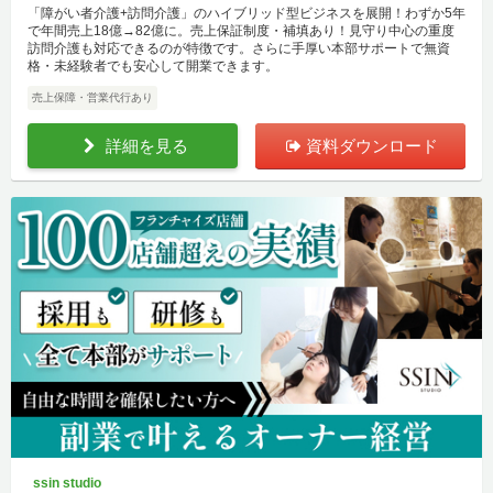
「障がい者介護+訪問介護」のハイブリッド型ビジネスを展開！わずか5年
で年間売上18億→82億に。売上保証制度・補填あり！見守り中心の重度
訪問介護も対応できるのが特徴です。さらに手厚い本部サポートで無資
格・未経験者でも安心して開業できます。
売上保障・営業代行あり
詳細を見る
資料ダウンロード
ssin studio