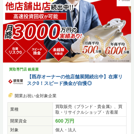
買取専門店 銀座屋
【既存オーナーの他店舗展開続出中】在庫リ
スク0！スピード換金が自慢◎
開業お祝い金対象企業
買取販売（ブランド・貴金属）、買
業種
取・リサイクルショップ・古着屋
開業資金
600 万円
対象
個人・法人