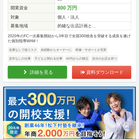
開業資金
800 万円
対象
個人・法人
募集地域
的確な出店計画と...
2020年のFC一次募集開始から3年目で全国300校舎を突破する成長を遂げ
た個別指導WAM！
在庫なしで低リスク
未経験からオーナーに
研修・サポートが充実
定年なしの仕事
子どもと関わる仕事
40代からの独立
自分のお店を持つ
詳細を見る
資料ダウンロード