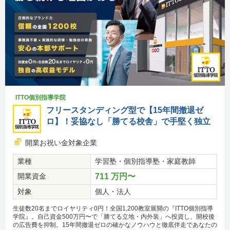
ITTO個別指導学院
フリースタンディング型で【15年間撤退ゼ
ロ】！妥協なし「勝てる校舎」で手堅く独立
開業お祝い金対象企業
業種
学習塾・個別指導塾・家庭教師
開業資金
711 万円〜
対象
個人・法人
生徒数20名までロイヤリティ0円！全国1,200教室展開の『ITTO個別指導
学院』。自己資金500万円〜で「勝てる立地・内外装」へ投資し、開校後
の広告費を抑制。15年間撤退ゼロの確かなノウハウと徹底伴走であなたの