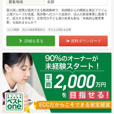
募集地域
全国
質の高い授業が提供できる動画教材で、未経験からの開校を東証プライム
上場グループが支援。既存塾へのコース追加や、法人の新規事業に最適で
す。拡大する市場で、次世代の子ども達の未来を創る「本格的な教育事
業」を始めませんか？
1人で開業
法人の新規事業向け
子どもと関わる仕事
詳細を見る
資料ダウンロード