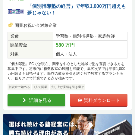
「個別指導塾の経営」で年収1,000万円超えも
夢じゃない！
開業お祝い金対象企業
業種
学習塾・個別指導塾・家庭教師
開業資金
580 万円
対象
個人・法人
『個太郎塾』FCでは現在、関東を中心とした地域で塾を運営できる方を
募集中です。将来的に複数教室の展開も可能で、集客次第では年収1,000
万円超えも目指せます。既存の教室を引き継ぐ形で独立するプランもあ
り、低リスクで開業できる点が強みです。
低資金で始める
1人で開業
売り上げ実績を引き継ぐ
詳細を見る
資料ダウンロード