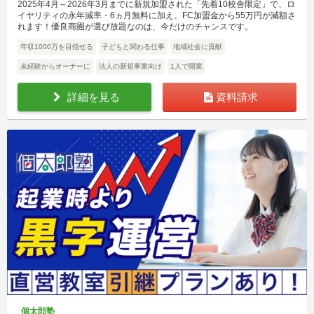
2025年4月～2026年3月までに新規加盟された「先着10校舎限定」で、ロ
イヤリティの永年減率・6ヵ月無料に加え、FC加盟金から55万円が減額さ
れます！優良商圏が選び放題なのは、今だけのチャンスです。
年収1000万を目指せる
子どもと関わる仕事
地域社会に貢献
未経験からオーナーに
法人の新規事業向け
1人で開業
詳細を見る
資料請求
個太郎塾