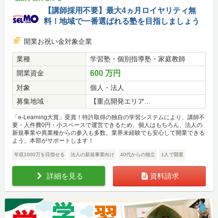
【講師採用不要】最大4ヵ月ロイヤリティ無
料！地域で一番選ばれる塾を目指しましょう
開業お祝い金対象企業
業種
学習塾・個別指導塾・家庭教師
開業資金
600 万円
対象
個人・法人
募集地域
【重点開発エリア...
「e-Learning大賞」受賞！特許取得の独自の学習システムにより、講師不
要・人件費0円・小スペースで運営できるため、個人はもちろん、法人の
新規事業や異業種からの参入も多数。業界未経験でも安心して開業できる
よう、本部がサポートします！
年収1000万を目指せる
法人の新規事業向け
40代からの独立
1人で開業
詳細を見る
資料請求