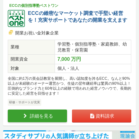
ECCの個別指導塾ベストワン
ECCの緻密なマーケット調査で手堅い経営
を！充実サポートであなたの開業を支えます
開業お祝い金対象企業
学習塾・個別指導塾・家庭教師、幼
業種
児教育・保育園
開業資金
7,000 万円
対象
個人・法人
全国に約1万の英会話教室を展開し、高い認知度を誇るECC。なんと90%
以上が未経験のオーナー運営かつ、生徒の翌年継続率は驚異の90%以上！
圧倒的なブランド力と60年以上の経験で培われた経営ノウハウで、長期的
に安定した経営を目指せます！
研修・サポートが充実
詳細を見る
資料請求