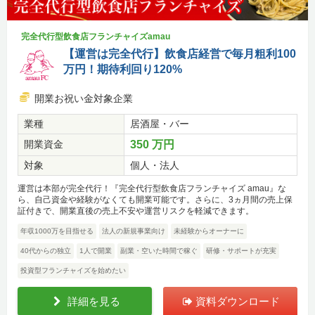
完全代行型飲食店フランチャイズamau
【運営は完全代行】飲食店経営で毎月粗利100
万円！期待利回り120%
開業お祝い金対象企業
業種
居酒屋・バー
開業資金
350 万円
対象
個人・法人
運営は本部が完全代行！『完全代行型飲食店フランチャイズ amau』な
ら、自己資金や経験がなくても開業可能です。さらに、3ヵ月間の売上保
証付きで、開業直後の売上不安や運営リスクを軽減できます。
年収1000万を目指せる
法人の新規事業向け
未経験からオーナーに
40代からの独立
1人で開業
副業・空いた時間で稼ぐ
研修・サポートが充実
投資型フランチャイズを始めたい
詳細を見る
資料ダウンロード