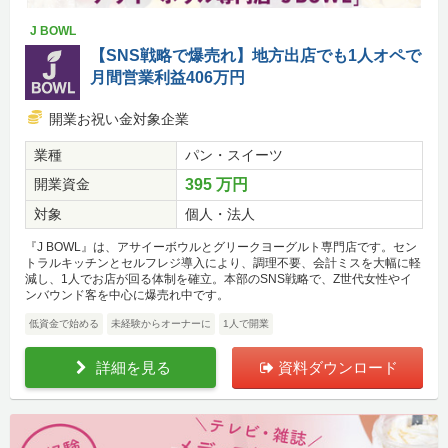
J BOWL
【SNS戦略で爆売れ】地方出店でも1人オペで
月間営業利益406万円
開業お祝い金対象企業
業種
パン・スイーツ
開業資金
395 万円
対象
個人・法人
『J BOWL』は、アサイーボウルとグリークヨーグルト専門店です。セン
トラルキッチンとセルフレジ導入により、調理不要、会計ミスを大幅に軽
減し、1人でお店が回る体制を確立。本部のSNS戦略で、Z世代女性やイ
ンバウンド客を中心に爆売れ中です。
低資金で始める
未経験からオーナーに
1人で開業
詳細を見る
資料ダウンロード