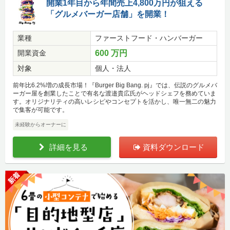
開業1年目から年間売上4,800万円が狙える
「グルメバーガー店舗」を開業！
業種
ファーストフード・ハンバーガー
開業資金
600 万円
対象
個人・法人
前年比6.2%増の成長市場！『Burger Big Bang. pj』では、伝説のグルメバ
ーガー屋を創業したことで有名な渡邉貴広氏がヘッドシェフを務めていま
す。オリジナリティの高いレシピやコンセプトを活かし、唯一無二の魅力
で集客が可能です。
未経験からオーナーに
詳細を見る
資料ダウンロード
新着