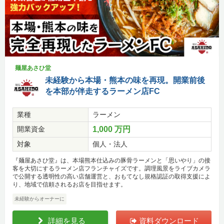
麺屋あさひ堂
未経験から本場・熊本の味を再現。開業前後
を本部が伴走するラーメン店FC
業種
ラーメン
開業資金
1,000 万円
対象
個人・法人
『麺屋あさひ堂』は、本場熊本仕込みの豚骨ラーメンと「思いやり」の接
客を大切にするラーメン店フランチャイズです。調理風景をライブカメラ
で公開する透明性の高い店舗運営と、おもてなし規格認証の取得支援によ
り、地域で信頼されるお店を目指せます。
未経験からオーナーに
詳細を見る
資料ダウンロード