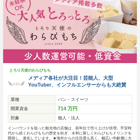
とろり天使のわらびもち
メディア各社が大注目！芸能人、大型
YouTuber、インフルエンサーからも大絶賛
業種
パン・スイーツ
開業資金
714 万円
対象
個人・法人
インバウンドを狙った観光地の店舗は、前年比で売り上げが倍増。平安時
代から続くわらびもちの歴史を紡ぎ、令和に新しくわらびもちドリンクを
開発し、進化しています。★海外からの注目度も高く、幅広い年齢層に大