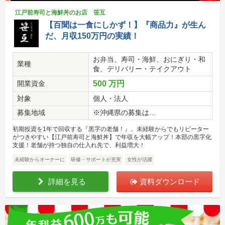
江戸前寿司と海鮮丼のお店 笹互
【百聞は一食にしかず！】『商品力』が生ん
だ、月収150万円の実績！
お弁当、寿司・海鮮、おにぎり・和
業種
食、デリバリー・テイクアウト
開業資金
500 万円
対象
個人・法人
募集地域
※沖縄県の募集は...
初期投資を1年で回収する『黒字の老舗！』。未経験からでもリピーター
がつきやすい【江戸前寿司と海鮮丼】で年収を大幅アップ！本部の黒字化
支援！老舗が持つ独自の仕入れ先で、利益増大！
未経験からオーナーに
研修・サポートが充実
女性が活躍
詳細を見る
資料ダウンロード