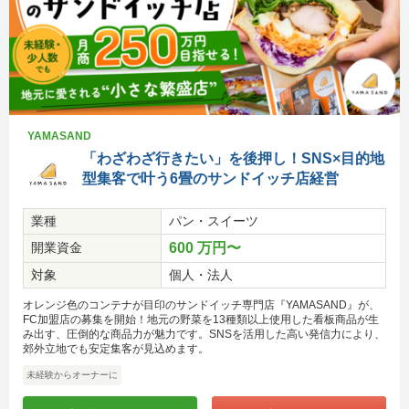
YAMASAND
「わざわざ行きたい」を後押し！SNS×目的地
型集客で叶う6畳のサンドイッチ店経営
業種
パン・スイーツ
開業資金
600 万円〜
対象
個人・法人
オレンジ色のコンテナが目印のサンドイッチ専門店『YAMASAND』が、
FC加盟店の募集を開始！地元の野菜を13種類以上使用した看板商品が生
み出す、圧倒的な商品力が魅力です。SNSを活用した高い発信力により、
郊外立地でも安定集客が見込めます。
未経験からオーナーに