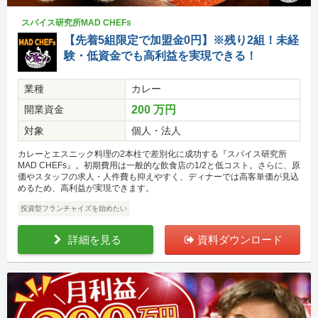
スパイス研究所MAD CHEFs
【先着5組限定で加盟金0円】※残り2組！未経
験・低資金でも高利益を実現できる！
業種
カレー
開業資金
200 万円
対象
個人・法人
カレーとエスニック料理の2本柱で差別化に成功する『スパイス研究所
MAD CHEFs』。初期費用は一般的な飲食店の1/2と低コスト。さらに、原
価やスタッフの求人・人件費も抑えやすく、ディナーでは高客単価が見込
めるため、高利益が実現できます。
投資型フランチャイズを始めたい
詳細を見る
資料ダウンロード