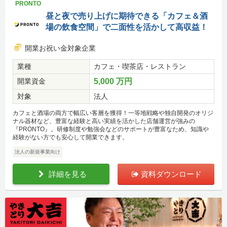
PRONTO
昼と夜で売り上げに期待できる「カフェ＆酒
場の飲食空間」で二面性を活かして高収益！
開業お祝い金対象企業
業種
カフェ・喫茶店・レストラン
開業資金
5,000 万円
対象
法人
カフェと酒場の両方で幅広い客層を獲得！一等地戦略や独自開発のオリジ
ナル器材など、豊富な経験と高い実績を活かした店舗運営が強みの
『PRONTO』。研修制度や勉強会などのサポートが豊富なため、知識や
経験がない方でも安心して開業できます。
法人の新規事業向け
詳細を見る
資料ダウンロード