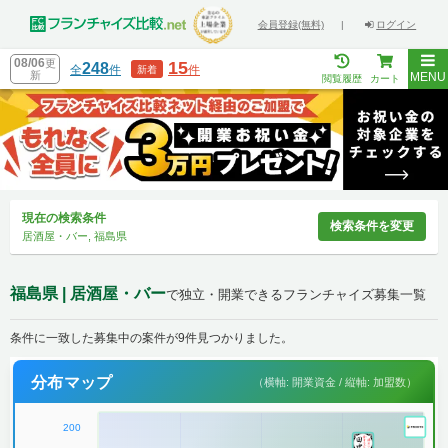
会員登録(無料)
|
ログイン
08/06
更
15
248
全
件
件
新着
新
MENU
閲覧履歴
カート
現在の検索条件
検索条件を変更
居酒屋・バー, 福島県
福島県 | 居酒屋・バー
で独立・開業できるフランチャイズ募集一覧
条件に一致した募集中の案件が9件見つかりました。
分布マップ
（横軸: 開業資金 / 縦軸: 加盟数）
200