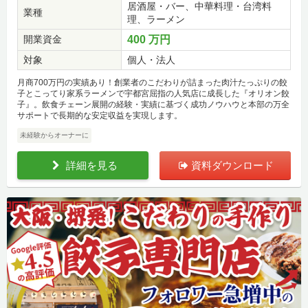
居酒屋・バー、中華料理・台湾料
業種
理、ラーメン
開業資金
400 万円
対象
個人・法人
月商700万円の実績あり！創業者のこだわりが詰まった肉汁たっぷりの餃
子とこってり家系ラーメンで宇都宮屈指の人気店に成長した『オリオン餃
子』。飲食チェーン展開の経験・実績に基づく成功ノウハウと本部の万全
サポートで長期的な安定収益を実現します。
未経験からオーナーに
詳細を見る
資料ダウンロード