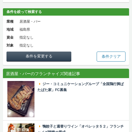
条件を絞って検索する
業種
居酒屋・バー
地域
福島県
資金
指定なし
対象
指定なし
条件を変更する
条件クリア
居酒屋・バーのフランチャイズ関連記事
ジー・コミュニケーショングループ「全国鶏行脚ぱ
たぱた家」FC募集
鴨餃子と週替りワイン「オペレッタ５２」フランチ