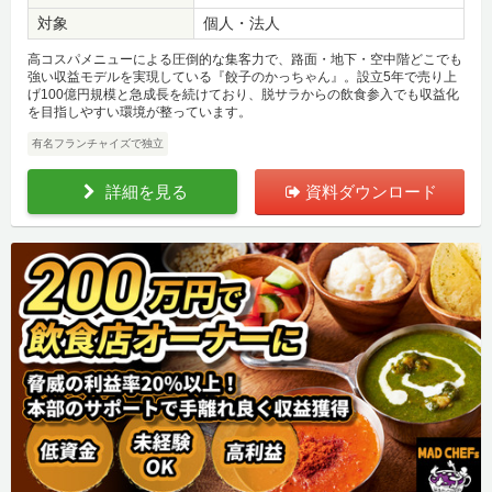
対象
個人・法人
高コスパメニューによる圧倒的な集客力で、路面・地下・空中階どこでも
強い収益モデルを実現している『餃子のかっちゃん』。設立5年で売り上
げ100億円規模と急成長を続けており、脱サラからの飲食参入でも収益化
を目指しやすい環境が整っています。
有名フランチャイズで独立
詳細を見る
資料ダウンロード