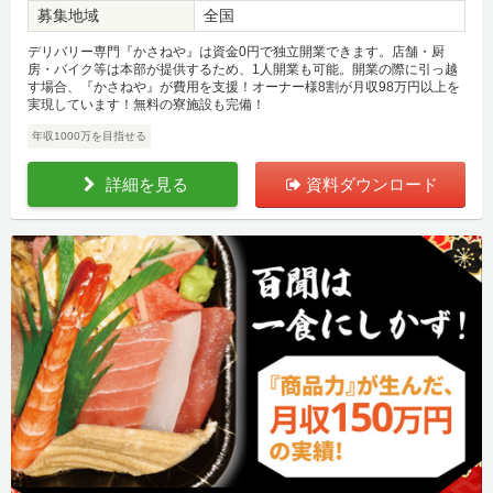
募集地域
全国
デリバリー専門『かさねや』は資金0円で独立開業できます。店舗・厨
房・バイク等は本部が提供するため、1人開業も可能。開業の際に引っ越
す場合、『かさねや』が費用を支援！オーナー様8割が月収98万円以上を
実現しています！無料の寮施設も完備！
年収1000万を目指せる
詳細を見る
資料ダウンロード