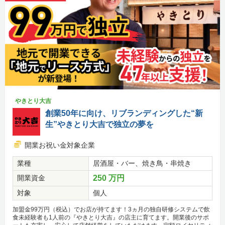
やきとり大吉
創業50年に向け、リブランディングした“新
生”やきとり大吉で独立の夢を
開業お祝い金対象企業
業種
居酒屋・バー、焼き鳥・串焼き
開業資金
250 万円
対象
個人
加盟金99万円（税込）でお店が持てます！3ヵ月の独自研修システムで飲
食未経験者も1人前の『やきとり大吉』の店主に育てます。開業後のサポ