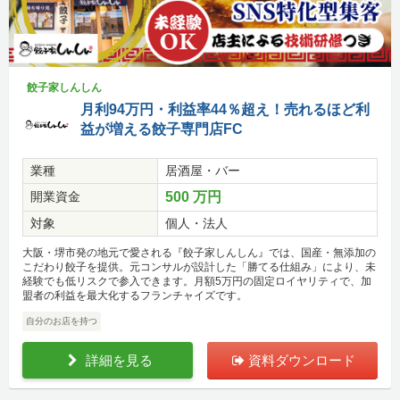
餃子家しんしん
月利94万円・利益率44％超え！売れるほど利
益が増える餃子専門店FC
業種
居酒屋・バー
開業資金
500 万円
対象
個人・法人
大阪・堺市発の地元で愛される『餃子家しんしん』では、国産・無添加の
こだわり餃子を提供。元コンサルが設計した「勝てる仕組み」により、未
経験でも低リスクで参入できます。月額5万円の固定ロイヤリティで、加
盟者の利益を最大化するフランチャイズです。
自分のお店を持つ
詳細を見る
資料ダウンロード