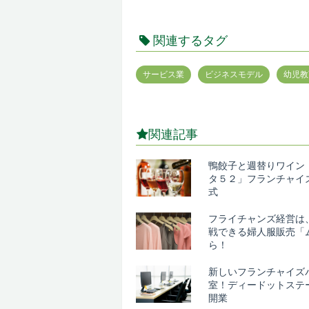
関連するタグ
サービス業
ビジネスモデル
幼児教
関連記事
鴨餃子と週替りワイン
タ５２」フランチャイ
式
フライチャンズ経営は
戦できる婦人服販売「
ら！
新しいフランチャイズ
室！ディードットステ
開業