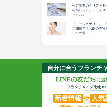
一定基準のクリアを要
の高いフランチャイズ
ックス」
「ミッショナリー」フ
ズ開業で「お顔の美容
ーへの道
自分に合うフランチ
LINEの友だち
に追
フランチャイズ比較.net
新着情報
人気
や