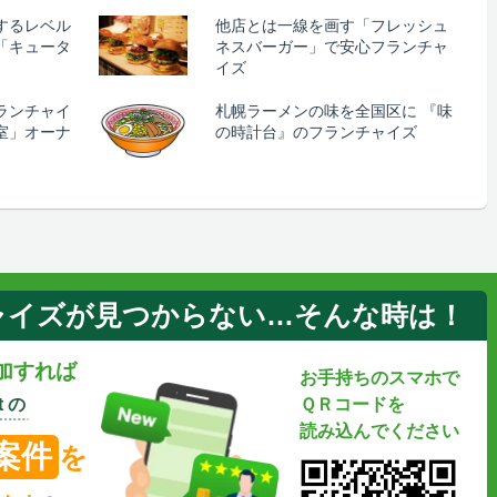
するレベル
他店とは一線を画す「フレッシュ
「キュータ
ネスバーガー」で安心フランチャ
イズ
ランチャイ
札幌ラーメンの味を全国区に 『味
室」オーナ
の時計台』のフランチャイズ
ャイズが見つからない…そんな時は！
加すれば
お手持ちのスマホで
 の
ＱＲコードを
読み込んでください
案件
を