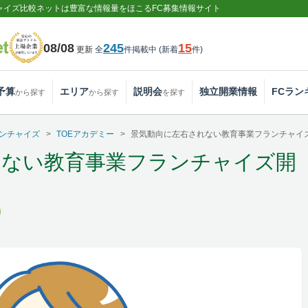
ャイズ比較ネットは豊富な情報量をほこるFC募集情報サイト
08/08
245
15
更新
全
件掲載中
(
新着
件
)
予算
エリア
説明会
独立開業情報
FCラン
から探す
から探す
を探す
ンチャイズ
TOEアカデミー
景気動向に左右されない教育事業フランチャイ
れない教育事業フランチャイズ開