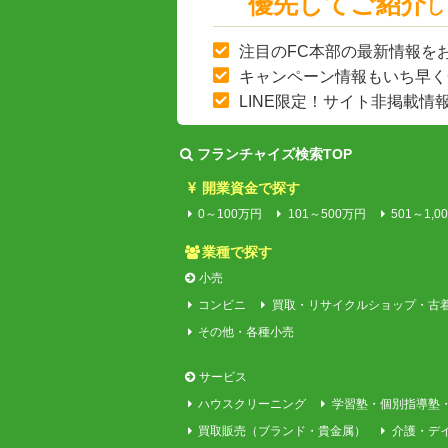
優先してご紹介
し
注目のFC本部の最新情報を
キャンペーン情報もいち早く
LINE限定！サイト非掲載情
フランチャイズ検索TOP
開業資金で探す
0～100万円
101～500万円
501～1,0
業種で探す
小売
コンビニ
買取・リサイクルショップ・古
その他・各種小売
サービス
ハウスクリーニング
学習塾・個別指導塾
買取販売（ブランド・貴金属）
介護・デ