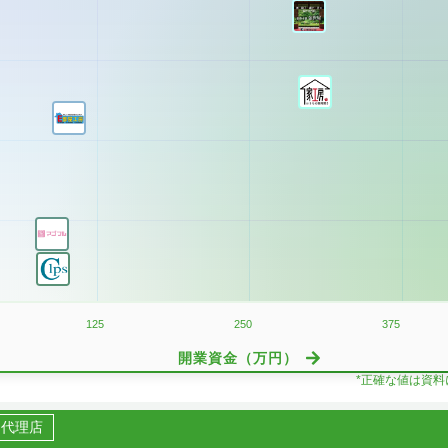
125
250
375
開業資金（万円）
*正確な値は資
代理店