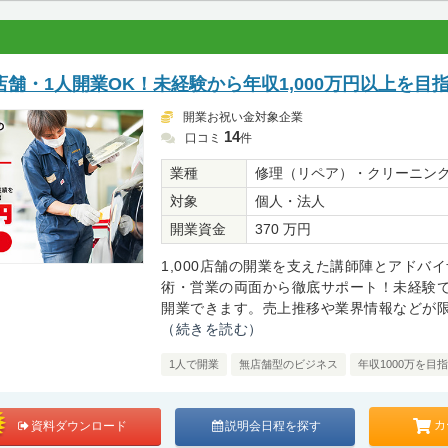
舗・1人開業OK！未経験から年収1,000万円以上を目
開業お祝い金対象企業
14
口コミ
件
業種
修理（リペア）・クリーニン
対象
個人・法人
開業資金
370 万円
1,000店舗の開業を支えた講師陣とアドバ
術・営業の両面から徹底サポート！未経験
開業できます。売上推移や業界情報などが限定
（続きを読む）
1人で開業
無店舗型のビジネス
年収1000万を目
カ
資料ダウンロード
説明会日程を探す