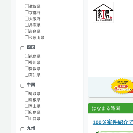
滋賀県
京都府
大阪府
兵庫県
奈良県
和歌山県
四国
徳島県
香川県
愛媛県
高知県
中国
鳥取県
島根県
岡山県
はなまる造園
広島県
山口県
100％案件紹介
九州