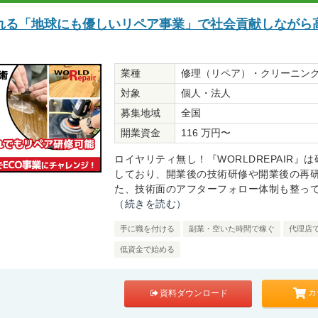
れる「地球にも優しいリペア事業」で社会貢献しながら
業種
修理（リペア）・クリーニン
対象
個人・法人
募集地域
全国
開業資金
116 万円〜
ロイヤリティ無し！『WORLDREPAIR』
しており、開業後の技術研修や開業後の再
た、技術面のアフターフォロー体制も整ってお
（続きを読む）
手に職を付ける
副業・空いた時間で稼ぐ
代理店
低資金で始める
カ
資料ダウンロード