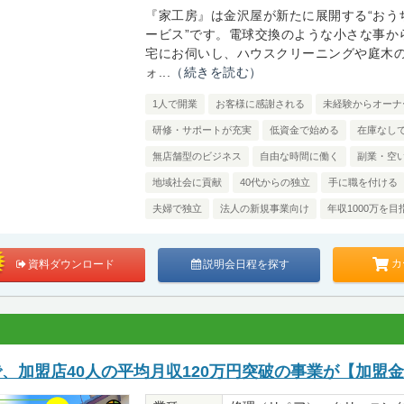
『家工房』は金沢屋が新たに展開する“おう
ービス”です。電球交換のような小さな事か
宅にお伺いし、ハウスクリーニングや庭木
ォ...
（続きを読む）
1人で開業
お客様に感謝される
未経験からオーナ
研修・サポートが充実
低資金で始める
在庫なし
無店舗型のビジネス
自由な時間に働く
副業・空
地域社会に貢献
40代からの独立
手に職を付ける
夫婦で独立
法人の新規事業向け
年収1000万を目
カ
資料ダウンロード
説明会日程を探す
で、加盟店40人の平均月収120万円突破の事業が【加盟金