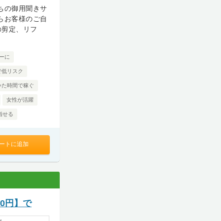
ちの御用聞きサ
らお客様のご自
の剪定、リフ
ーに
で低リスク
いた時間で稼ぐ
女性が活躍
指せる
ートに追加
0円】で