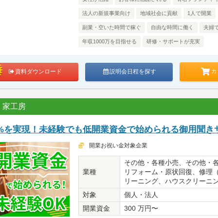
法人の新規事業向け
地域社会に貢献
1人で開業
副業・空いた時間で稼ぐ
自由な時間に働く
夫婦
年収1000万を目指せる
研修・サポートが充実
カ
資料ダウンロード
説明会日程を探す
 家工房
5%を実現！未経験でも低開業資金で始められる御用聞き
開業お祝い金対象企業
その他・各種小売、その他・
業種
リフォーム・原状回復、修理
リーニング、ハウスクリーニ
対象
個人・法人
開業資金
300 万円〜