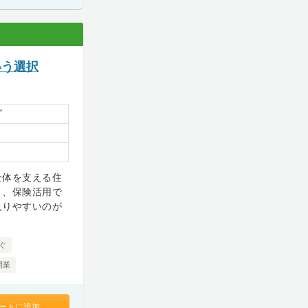
いう選択
グ
全体を支える住
く、保険活用で
入りやすいのが
ぐ
開業
ートに追加