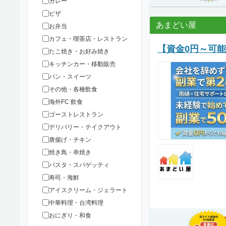
カレー
ピザ
あまどい屋
お弁当
カフェ・喫茶店・レストラン
【資金0円～可
たこ焼き・お好み焼き
キッチンカー・移動販売
パン・スイーツ
その他・各種飲食
海外FC 飲食
ゴーストレストラン
デリバリー・テイクアウト
唐揚げ・チキン
焼き鳥・串焼き
パスタ・スパゲッティ
寿司・海鮮
アイスクリーム・ジェラート
中華料理・台湾料理
おにぎり・和食