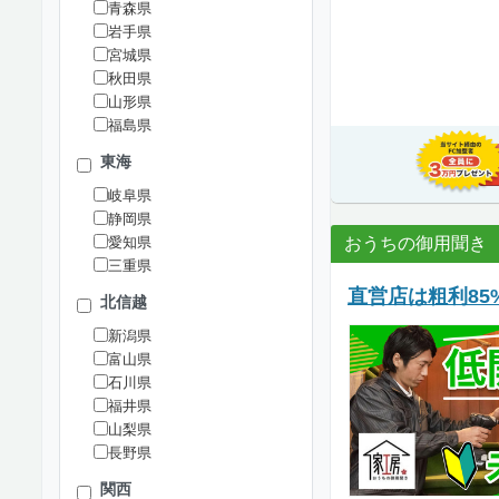
青森県
岩手県
宮城県
秋田県
山形県
福島県
東海
岐阜県
静岡県
愛知県
おうちの御用聞き
三重県
直営店は粗利8
北信越
新潟県
富山県
石川県
福井県
山梨県
長野県
関西