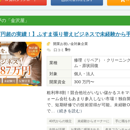
戸の「金沢屋」
0万円超の実績！】ふすま張り替えビジネスで未経験から
開業お祝い金対象企業
9
口コミ
件
修理（リペア）・クリーニン
業種
ム・原状回復
対象
個人・法人
開業資金
300 万円〜
粗利率8割！競合他社がいない儲かるスキマ
ォーム会社もあまり参入しない市場！独自
で、短期研修での技術習得が可能。未経験O
で...
（続きを読む）
40代からの独立
未経験からオーナーに
手に職を
女性が活躍
お客様に感謝される
有名フランチャ