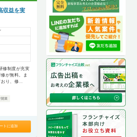
高収益を実
グ
は研修制度が充実
研修が無料。ま
り、修...
で開業
ートに追加