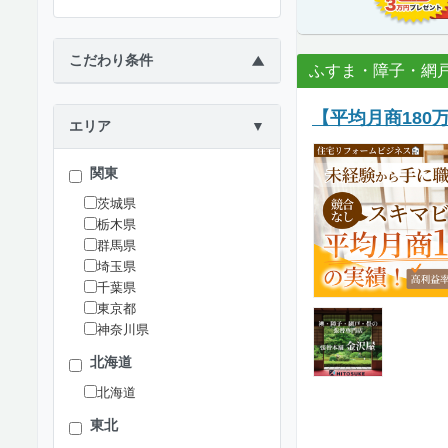
こだわり条件
▶
ふすま・障子・網
【平均月商18
エリア
▼
関東
茨城県
栃木県
群馬県
埼玉県
千葉県
東京都
神奈川県
北海道
北海道
東北