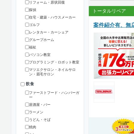
リフォーム・原状回復
探偵
トータルリペア
住宅・建築・ハウスメーカー
案件紹介有、無店
ゴルフ
レンタカー・カーシェア
グループホーム
福祉
パソコン教室
プログラミング・ロボット教室
マツエクサロン・ネイルサロ
ン・眉毛サロン
飲食
ファーストフード・ハンバーガ
ー
居酒屋・バー
ラーメン
うどん・そば
焼肉