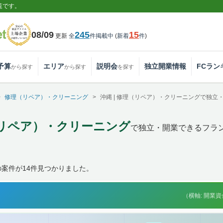
覧です。
08/09
245
15
更新
全
件掲載中
(
新着
件
)
予算
エリア
説明会
独立開業情報
FCラン
から探す
から探す
を探す
修理（リペア）・クリーニング
沖縄 | 修理（リペア）・クリーニングで独
理（リペア）・クリーニング
で独立・開業できるフラ
案件が14件見つかりました。
（横軸: 開業資金