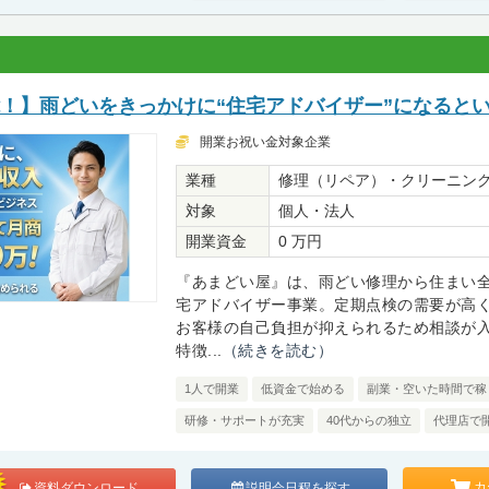
能！】雨どいをきっかけに“住宅アドバイザー”になると
開業お祝い金対象企業
業種
修理（リペア）・クリーニン
対象
個人・法人
開業資金
0 万円
『あまどい屋』は、雨どい修理から住まい
宅アドバイザー事業。定期点検の需要が高
お客様の自己負担が抑えられるため相談が
特徴...
（続きを読む）
1人で開業
低資金で始める
副業・空いた時間で稼
研修・サポートが充実
40代からの独立
代理店で
カ
資料ダウンロード
説明会日程を探す