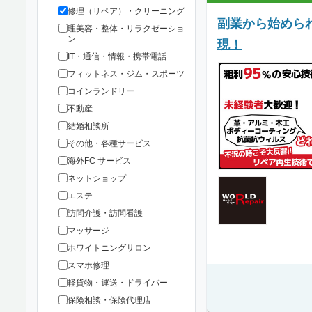
修理（リペア）・クリーニング
副業から始めら
理美容・整体・リラクゼーショ
ン
現！
IT・通信・情報・携帯電話
フィットネス・ジム・スポーツ
コインランドリー
不動産
結婚相談所
その他・各種サービス
海外FC サービス
ネットショップ
エステ
訪問介護・訪問看護
マッサージ
ホワイトニングサロン
スマホ修理
軽貨物・運送・ドライバー
保険相談・保険代理店