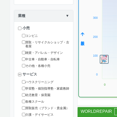
業種
▼
300
小売
コンビニ
200
加盟数
買取・リサイクルショップ・古
着屋
雑貨・アパレル・デザイン
100
中古車・自動車・自転車
その他・各種小売
サービス
0
ハウスクリーニング
0
学習塾・個別指導塾・家庭教師
幼児教育・保育園
各種スクール
買取販売（ブランド・貴金属）
WORLDREPAIR
介護・デイサービス