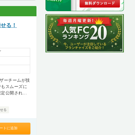
指せる！
グ
イザーチームが技
でもスムーズに
公開され...
指せる
ートに追加