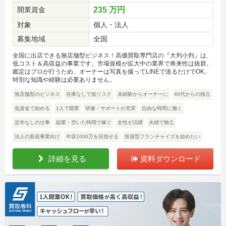
開業資金
235 万円
対象
個人・法人
募集地域
全国
全国に出店できる無店舗型ビジネス！高価買取専門店の『大判小判』は、
低コスト＆高収益の事業です。市場規模が拡大中の業界で将来性は抜群。
鑑定はプロが行うため、オーナーは写真を撮ってLINEで送るだけでOK。
特別な知識や経験は必要ありません。
無店舗型のビジネス
在庫なしで低リスク
未経験からオーナーに
40代からの独立
低資金で始める
1人で開業
研修・サポートが充実
自由な時間に働く
定年なしの仕事
副業・空いた時間で稼ぐ
女性が活躍
夫婦で独立
法人の新規事業向け
年収1000万を目指せる
投資型フランチャイズを始めたい
詳細を見る
資料ダウンロード