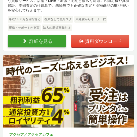
う買取サービス。店舗・LINE・出張・宅配と幅広く対応。AI鑑定機や真贋
保証、本部査定の仕組みで、未経験でも正確な査定と高額商品の取り扱い
を安心して行えます。
年収1000万を目指せる
在庫なしで低リスク
未経験からオーナーに
研修・サポートが充実
法人の新規事業向け
詳細を見る
資料ダウンロード
アクセア／アクセアカフェ