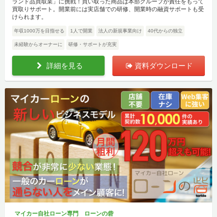
ランド品買取業」に挑戦！買い取った商品は本部グループが責任をもって
買取りサポート。開業前には実店舗での研修、開業時の融資サポートも受
けられます。
年収1000万を目指せる
1人で開業
法人の新規事業向け
40代からの独立
未経験からオーナーに
研修・サポートが充実
詳細を見る
資料ダウンロード
マイカー自社ローン専門 ローンの砦