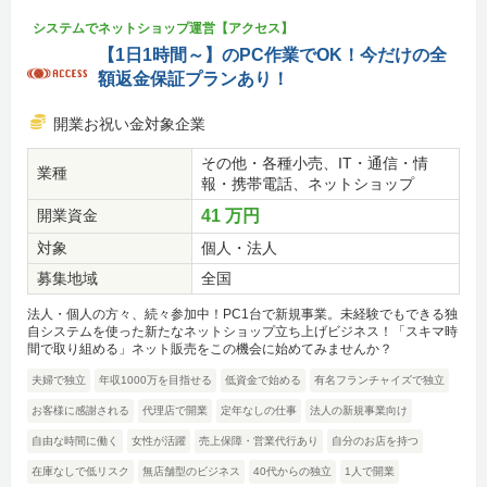
システムでネットショップ運営【アクセス】
【1日1時間～】のPC作業でOK！今だけの全
額返金保証プランあり！
開業お祝い金対象企業
その他・各種小売、IT・通信・情
業種
報・携帯電話、ネットショップ
開業資金
41 万円
対象
個人・法人
募集地域
全国
法人・個人の方々、続々参加中！PC1台で新規事業。未経験でもできる独
自システムを使った新たなネットショップ立ち上げビジネス！「スキマ時
間で取り組める」ネット販売をこの機会に始めてみませんか？
夫婦で独立
年収1000万を目指せる
低資金で始める
有名フランチャイズで独立
お客様に感謝される
代理店で開業
定年なしの仕事
法人の新規事業向け
自由な時間に働く
女性が活躍
売上保障・営業代行あり
自分のお店を持つ
在庫なしで低リスク
無店舗型のビジネス
40代からの独立
1人で開業