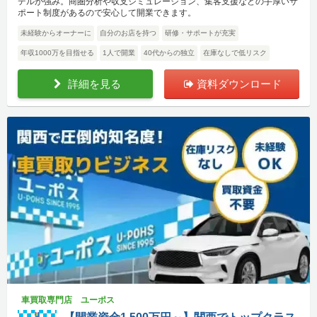
デルが強み。商圏分析や収支シミュレーション、集客支援などの手厚いサ
ポート制度があるので安心して開業できます。
未経験からオーナーに
自分のお店を持つ
研修・サポートが充実
年収1000万を目指せる
1人で開業
40代からの独立
在庫なしで低リスク
詳細を見る
資料ダウンロード
車買取専門店 ユーポス