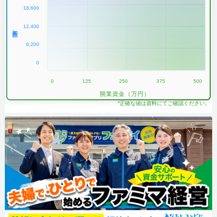
18,600
12,400
加盟数
6,200
0
0
125
250
375
500
開業資金（万円）
*正確な値は資料にてご確認ください。