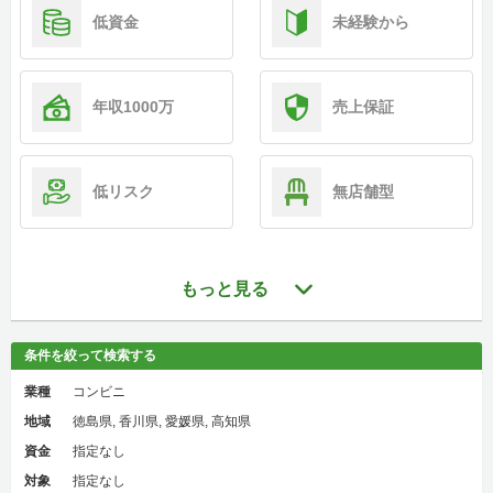
低資金
未経験から
年収1000万
売上保証
低リスク
無店舗型
もっと見る
条件を絞って検索する
業種
コンビニ
地域
徳島県, 香川県, 愛媛県, 高知県
資金
指定なし
対象
指定なし