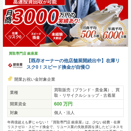
買取専門店 銀座屋
【既存オーナーの他店舗展開続出中】在庫リ
スク0！スピード換金が自慢◎
開業お祝い金対象企業
買取販売（ブランド・貴金属）、買
業種
取・リサイクルショップ・古着屋
開業資金
600 万円
対象
個人・法人
年商億超えも夢じゃない！『買取専門店 銀座屋』は、少ない経費・在庫
リスクゼロ・スピード換金で、リユース業の失敗原因を潰したビジネスモ