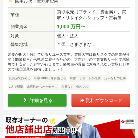
開業お祝い金対象企業
買取販売（ブランド・貴金属）、買
業種
取・リサイクルショップ・古着屋
開業資金
1,000 万円〜
対象
個人・法人
募集地域
全国、さまざまな...
需要が拡大し続けているリユース業界。買取大吉は低リスクでの開業が可
能！開業初月から軌道に乗せるための、大吉だけの開業支援サービで未経
験でも安定した経営が行えます。経験値や景気に左右されない買取ビジネ
スで独立開業を目指しましょう！
低資金で始める
年収1000万を目指せる
研修・サポートが充実
定年なしの仕事
1人で開業
未経験からオーナーに
在庫なしで低リスク
詳細を見る
資料ダウンロード