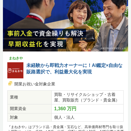
まねきや
未経験から即戦力オーナーに！AI鑑定×自由な
販路選択で、利益最大化を実現
開業お祝い金対象企業
買取・リサイクルショップ・古着
業種
屋、買取販売（ブランド・貴金属）
開業資金
1,360 万円
対象
個人・法人
『まねきや』はブランド品・貴金属・宝石など、高単価商材専門を取り扱