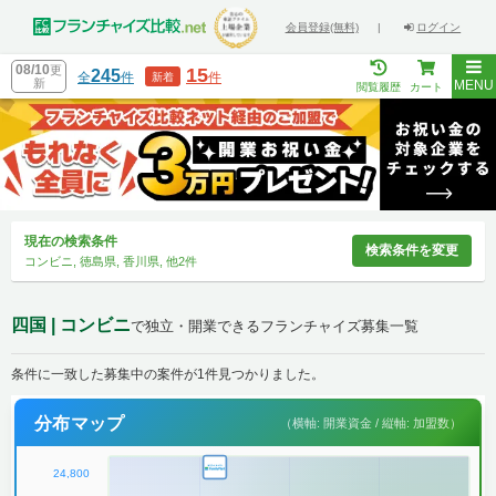
会員登録(無料)
|
ログイン
08/10
更
15
245
全
件
件
新着
新
MENU
閲覧履歴
カート
現在の検索条件
検索条件を変更
コンビニ, 徳島県, 香川県, 他2件
四国 | コンビニ
で独立・開業できるフランチャイズ募集一覧
条件に一致した募集中の案件が1件見つかりました。
分布マップ
（横軸: 開業資金 / 縦軸: 加盟数）
24,800