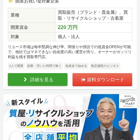
開業お祝い金対象企業
買取販売（ブランド・貴金属）、買
業種
取・リサイクルショップ・古着屋
開業資金
220 万円
対象
個人・法人
リユース市場は毎年堅調な伸び率。間借りや併設での低資金OPENが可能
で、他社ではマネできない自由度の高い運営が売り。オーナーがガッツリ
利益を残す買取専門店。
1人で開業
副業・空いた時間で稼ぐ
低資金で始める
無店舗型のビジネス
詳細を見る
資料ダウンロード