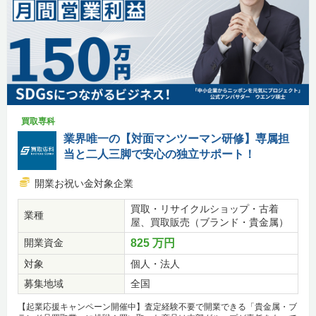
買取専科
業界唯一の【対面マンツーマン研修】専属担
当と二人三脚で安心の独立サポート！
開業お祝い金対象企業
買取・リサイクルショップ・古着
業種
屋、買取販売（ブランド・貴金属）
開業資金
825 万円
対象
個人・法人
募集地域
全国
【起業応援キャンペーン開催中】査定経験不要で開業できる「貴金属・ブ