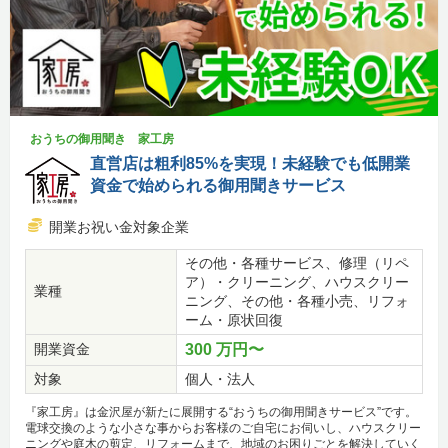
おうちの御用聞き 家工房
直営店は粗利85%を実現！未経験でも低開業
資金で始められる御用聞きサービス
開業お祝い金対象企業
その他・各種サービス、修理（リペ
ア）・クリーニング、ハウスクリー
業種
ニング、その他・各種小売、リフォ
ーム・原状回復
開業資金
300 万円〜
対象
個人・法人
『家工房』は金沢屋が新たに展開する“おうちの御用聞きサービス”です。
電球交換のような小さな事からお客様のご自宅にお伺いし、ハウスクリー
ニングや庭木の剪定、リフォームまで、地域のお困りごとを解決していく