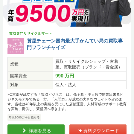
買取専門リサイクルマート
質屋チェーン国内最大手かんてい局の買取専
門フランチャイズ
買取・リサイクルショップ・古着
業種
屋、買取販売（ブランド・貴金属）
開業資金
990 万円
対象
個人・法人
FC本部が乱立する「買取ビジネス」は、低予算・少人数で開業出来るビ
ジネスモデルである一方、「人間力」が成功の大きなウェイトを占めま
す。当社は40年以上の実績を元にした店舗運営、人材育成のサポート教育
を実施、提供し、繁盛店へ導きます。
年収1000万を目指せる
詳細を見る
資料ダウンロード