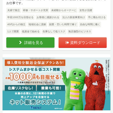
お仕事です。
夫婦で独立
研修・サポートが充実
未経験からオーナーに
女性が活躍
年収1000万を目指せる
お客様に感謝される
法人の新規事業向け
手に職を付ける
40代からの独立
地域社会に貢献
副業・空いた時間で稼ぐ
自由な時間に働く
1人で開業
低資金で始める
在庫なしで低リスク
無店舗型のビジネス
詳細を見る
資料ダウンロード