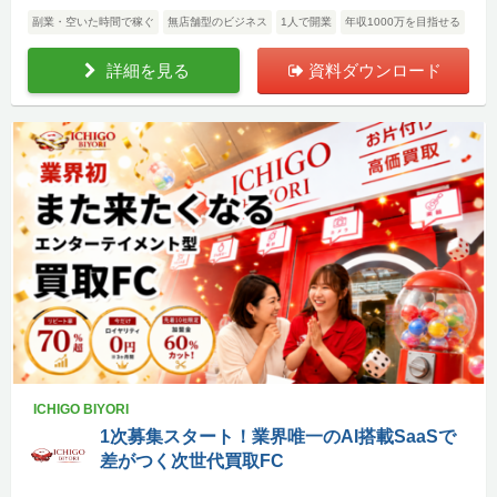
副業・空いた時間で稼ぐ
無店舗型のビジネス
1人で開業
年収1000万を目指せる
詳細を見る
資料ダウンロード
ICHIGO BIYORI
1次募集スタート！業界唯一のAI搭載SaaSで
差がつく次世代買取FC