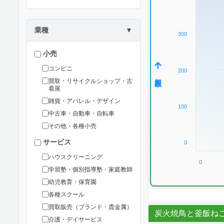
業種
▼
300
小売
コンビニ
200
加盟数
買取・リサイクルショップ・古
着屋
雑貨・アパレル・デザイン
100
中古車・自動車・自転車
その他・各種小売
サービス
0
ハウスクリーニング
0
学習塾・個別指導塾・家庭教師
幼児教育・保育園
各種スクール
買取販売（ブランド・貴金属）
炭火焼鳥と釜飯ね
介護・デイサービス