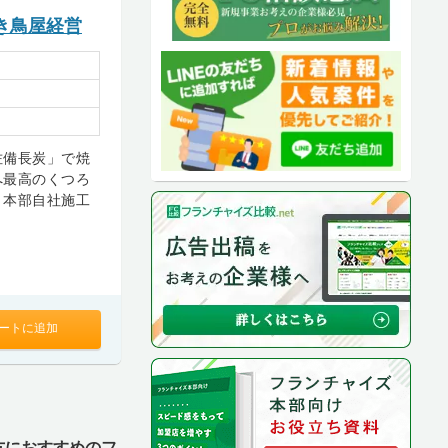
き鳥屋経営
佐備長炭」で焼
へ最高のくつろ
。本部自社施工
ートに追加
方におすすめのフ