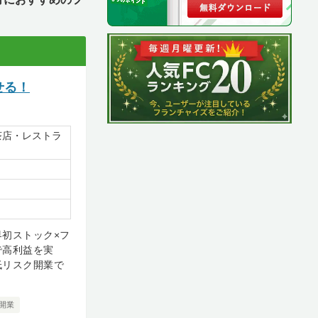
せる！
茶店・レストラ
初ストック×フ
で高利益を実
低リスク開業で
開業