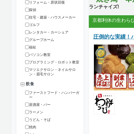
リフォーム・原状回復
ランチャイズ!
探偵
住宅・建築・ハウスメーカー
京都利休の生わら
ゴルフ
レンタカー・カーシェア
圧倒的な実績！ハ
グループホーム
福祉
パソコン教室
プログラミング・ロボット教室
マツエクサロン・ネイルサロ
ン・眉毛サロン
飲食
ファーストフード・ハンバーガ
ー
居酒屋・バー
ラーメン
うどん・そば
焼肉