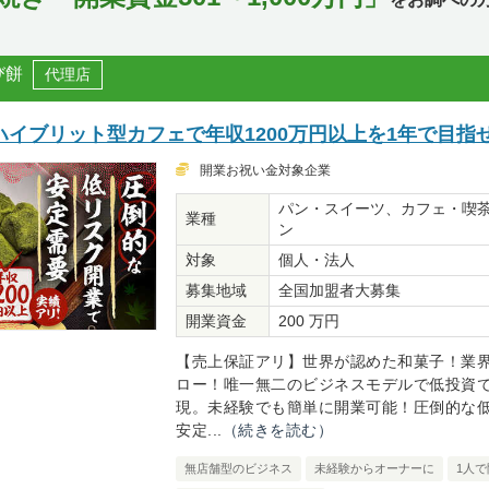
び餅
代理店
イブリット型カフェで年収1200万円以上を1年で目指
開業お祝い金対象企業
パン・スイーツ、カフェ・喫
業種
ン
対象
個人・法人
募集地域
全国加盟者大募集
開業資金
200 万円
【売上保証アリ】世界が認めた和菓子！業界
ロー！唯一無二のビジネスモデルで低投資
現。未経験でも簡単に開業可能！圧倒的な
安定...
（続きを読む）
無店舗型のビジネス
未経験からオーナーに
1人で