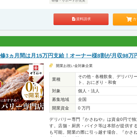
研修・サポートが充実
カ
資料請求
修3ヵ月間は月15万円支給！オーナー様8割が月収98万
開業お祝い金対象企業
その他・各種飲食、デリバリ
業種
ト、おにぎり・和食
対象
個人・法人
募集地域
全国
開業資金
0 万円
デリバリー専門『かさねや』は資金0円で独
す。店舗・厨房・バイク等は本部が提供する
も可能。開業の際に引っ越す場合、『かさ