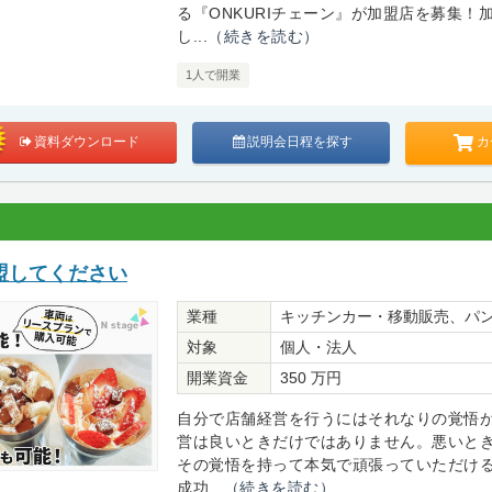
る『ONKURIチェーン』が加盟店を募集！
し...
（続きを読む）
1人で開業
カ
資料ダウンロード
説明会日程を探す
盟してください
業種
キッチンカー・移動販売、パ
対象
個人・法人
開業資金
350 万円
自分で店舗経営を行うにはそれなりの覚悟
営は良いときだけではありません。悪いと
その覚悟を持って本気で頑張っていただけ
成功...
（続きを読む）