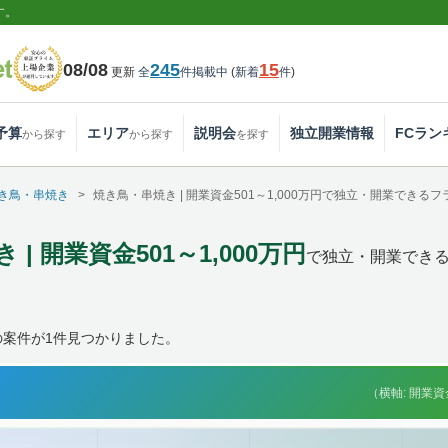
す。
08/08
245
15
更新
全
件掲載中
(
新着
件
)
予算
エリア
説明会
独立開業情報
FCラン
から探す
から探す
を探す
き鳥・串焼き
焼き鳥・串焼き | 開業資金501～1,000万円で独立・開業できる
| 開業資金501～1,000万円
で独立・開業でき
の案件が1件見つかりました。
（横軸: 開業資金