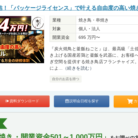
結！「パッケージライセンス」で叶える自由度の高い焼
業種
焼き鳥・串焼き
対象
個人・法人
開業資金
695 万円〜
『炭火焼鳥と釜飯ねごと』は、最高級「土
き上げる国産若鶏と釜飯を武器に、お客様
ぎ空間を提供する焼き鳥店フランチャイズ
によ...
（続きを読む）
自分のお店を持つ
カ
資料ダウンロード
説明会日程を探す
き・開業資金501～1,000万円」
をお調べの