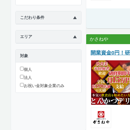
こだわり条件
▶
エリア
▶
かさねや
開業資金0円！研
対象
個人
法人
お祝い金対象企業のみ