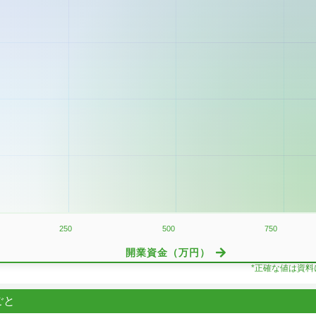
250
500
750
開業資金（万円）
*正確な値は資
ごと