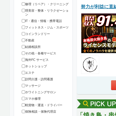
修理（リペア）・クリーニング
努力が利益に直
理美容・整体・リラクゼーショ
ン
IT・通信・情報・携帯電話
フィットネス・ジム・スポーツ
コインランドリー
不動産
結婚相談所
その他・各種サービス
海外FC サービス
ネットショップ
エステ
訪問介護・訪問看護
マッサージ
ホワイトニングサロン
スマホ修理
軽貨物・運送・ドライバー
保険相談・保険代理店
「焼き鳥・串焼