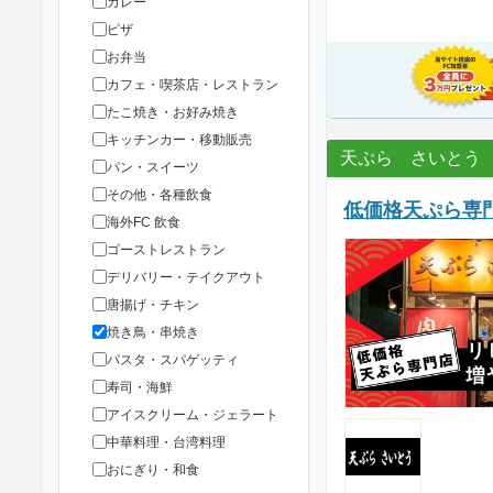
カレー
ピザ
お弁当
カフェ・喫茶店・レストラン
たこ焼き・お好み焼き
キッチンカー・移動販売
天ぷら さいとう
パン・スイーツ
その他・各種飲食
低価格天ぷら専
海外FC 飲食
ゴーストレストラン
デリバリー・テイクアウト
唐揚げ・チキン
焼き鳥・串焼き
パスタ・スパゲッティ
寿司・海鮮
アイスクリーム・ジェラート
中華料理・台湾料理
おにぎり・和食