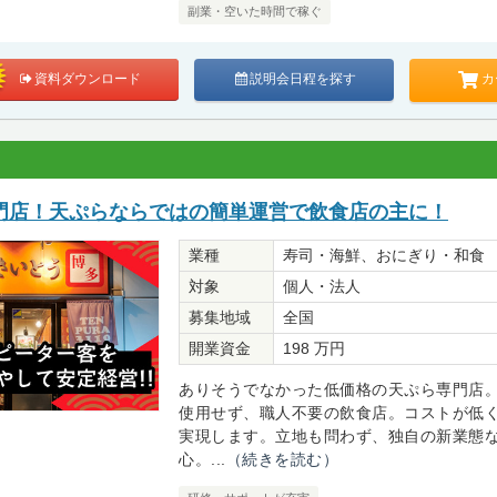
副業・空いた時間で稼ぐ
カ
資料ダウンロード
説明会日程を探す
門店！天ぷらならではの簡単運営で飲食店の主に！
業種
寿司・海鮮、おにぎり・和食
対象
個人・法人
募集地域
全国
開業資金
198 万円
ありそうでなかった低価格の天ぷら専門店
使用せず、職人不要の飲食店。コストが低
実現します。立地も問わず、独自の新業態
心。...
（続きを読む）