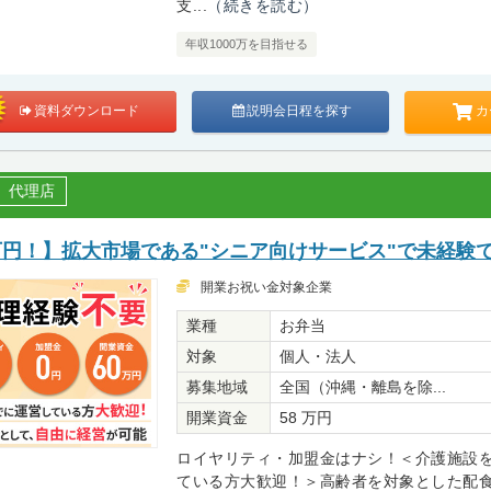
支...
（続きを読む）
年収1000万を目指せる
カ
資料ダウンロード
説明会日程を探す
代理店
万円！】拡大市場である"シニア向けサービス"で未経験
開業お祝い金対象企業
業種
お弁当
対象
個人・法人
募集地域
全国（沖縄・離島を除...
開業資金
58 万円
ロイヤリティ・加盟金はナシ！＜介護施設
ている方大歓迎！＞高齢者を対象とした配