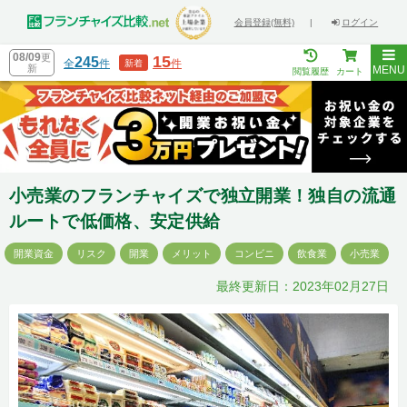
会員登録(無料)
|
ログイン
08/09
更
15
245
全
件
件
新着
新
MENU
閲覧履歴
カート
小売業のフランチャイズで独立開業！独自の流通
ルートで低価格、安定供給
開業資金
リスク
開業
メリット
コンビニ
飲食業
小売業
最終更新日：2023年02月27日