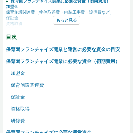
保育園フランチャイズ開業に必要な資金（初期費用）
加盟金
保育施設関連費（物件取得費・内装工事費・設備費など）
保証金
もっと見る
資格取得
研修費
目次
保育園フランチャイズに必要な運営資金
人件費
保育園フランチャイズ開業と運営に必要な資金の目安
賃貸料
水道光熱費
保育園フランチャイズ開業に必要な資金（初期費用）
給食費
ロイヤリティ
加盟金
保育園フランチャイズのキャッシュフローシミュレーション
保育施設関連費
保育園フランチャイズの関連記事
保証金
資格取得
研修費
保育園フランチャイズに必要な運営資金