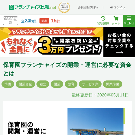
会員登録(無料)
|
ログイン
08/08
更
15
245
全
件
件
新着
新
MENU
閲覧履歴
カート
保育園フランチャイズの開業・運営に必要な資金
とは
準備
開業資金
独立
開業
教育
サービス業
開業準備
最終更新日：2020年05月11日