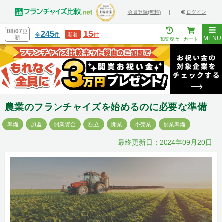
会員登録(無料)
|
ログイン
08/07
更
15
245
全
件
件
新着
新
MENU
閲覧履歴
カート
農業のフランチャイズを始めるのに必要な準備
準備
加盟
開業資金
独立
開業
小売業
開業準備
最終更新日：2024年09月20日