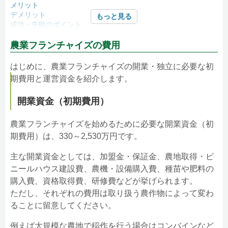
メリット
デメリット
もっと見る
成功・失敗のポイント
農業フランチャイズを始めるときの準備
農業フランチャイズの費用
資格取得
研修
はじめに、農業フランチャイズの開業・独立に必要な初
農地・ビニールハウス
期費用と運営資金を紹介します。
農機や設備
農業フランチャイズ本部選びのポイント
開業資金（初期費用）
農業フランチャイズを始めるために必要な開業資金（初
期費用）は、330～2,530万円です。
主な開業資金としては、加盟金・保証金、農地取得・ビ
ニールハウス建設費、農機・設備購入費、種苗や肥料の
購入費、資格取得費、研修費などが挙げられます。
ただし、それぞれの費用は取り扱う農作物によって変わ
ることに留意してください。
例えば大規模な農地で稲作を行う場合はコンバインなど