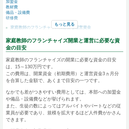
加盟金
教材費
備品・設備費
研修費
もっと見る
家庭教師のフランチャイズに必要な運営資金
人件費
消耗品費や雑費
家庭教師のフランチャイズ開業と運営に必要な資
広告宣伝費
金の目安
ロイヤリティ
家庭教師のフランチャイズのキャッシュフローシミュレーショ
家庭教師のフランチャイズの開業に必要な資金の目安
ン
は、15～130万円です。
この費用は、開業資金（初期費用）と運営資金3ヵ月分
家庭教師のフランチャイズの関連記事
を合算した金額で、あくまで目安の一つです。
なかでも差がつきやすい費用としては、本部への加盟金
や備品・設備費などが挙げられます。
また、生徒の数によってはアルバイトやパートなどの従
業員が必要であり、規模を拡大するほど人件費がかさん
できます。