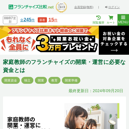
会員登録(無料)
|
ログイン
08/07
更
15
245
全
件
件
新着
新
MENU
閲覧履歴
カート
家庭教師のフランチャイズの開業・運営に必要な
資金とは
開業資金
独立
開業
教育
開業準備
最終更新日：2024年09月20日