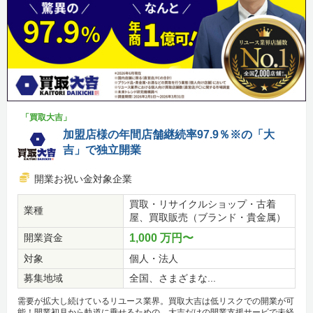
「買取大吉」
加盟店様の年間店舗継続率97.9％※の「大
吉」で独立開業
開業お祝い金対象企業
買取・リサイクルショップ・古着
業種
屋、買取販売（ブランド・貴金属）
開業資金
1,000 万円〜
対象
個人・法人
募集地域
全国、さまざまな...
需要が拡大し続けているリユース業界。買取大吉は低リスクでの開業が可
能！開業初月から軌道に乗せるための、大吉だけの開業支援サービで未経