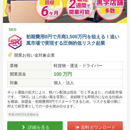
SKG
初期費用0円で月商1,500万円を狙える！追い
風市場で実現する圧倒的低リスク起業
開業お祝い金対象企業
業種
軽貨物・運送・ドライバー
開業資金
100 万円
対象
個人・法人
ネット通販の拡大により、軽バン配送は現在「引く手あまた」の成長市場
です。『SKG』はこの追い風を背景に、未経験でも即戦力になれる仕組み
を構築。加盟金・初期費用0円でスタートできるため、リスクを最小限に
抑えて経営者としての一歩を踏み出せます。
年収1000万を目指せる
詳細を見る
資料ダウンロード