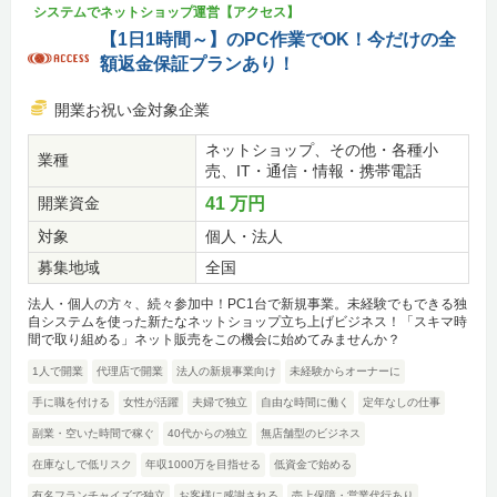
システムでネットショップ運営【アクセス】
【1日1時間～】のPC作業でOK！今だけの全
額返金保証プランあり！
開業お祝い金対象企業
ネットショップ、その他・各種小
業種
売、IT・通信・情報・携帯電話
開業資金
41 万円
対象
個人・法人
募集地域
全国
法人・個人の方々、続々参加中！PC1台で新規事業。未経験でもできる独
自システムを使った新たなネットショップ立ち上げビジネス！「スキマ時
間で取り組める」ネット販売をこの機会に始めてみませんか？
1人で開業
代理店で開業
法人の新規事業向け
未経験からオーナーに
手に職を付ける
女性が活躍
夫婦で独立
自由な時間に働く
定年なしの仕事
副業・空いた時間で稼ぐ
40代からの独立
無店舗型のビジネス
在庫なしで低リスク
年収1000万を目指せる
低資金で始める
有名フランチャイズで独立
お客様に感謝される
売上保障・営業代行あり