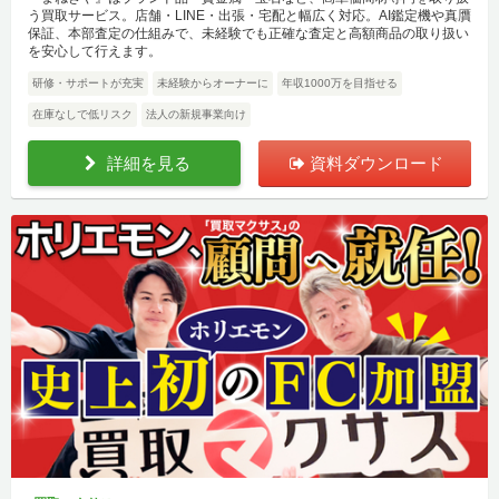
う買取サービス。店舗・LINE・出張・宅配と幅広く対応。AI鑑定機や真贋
保証、本部査定の仕組みで、未経験でも正確な査定と高額商品の取り扱い
を安心して行えます。
研修・サポートが充実
未経験からオーナーに
年収1000万を目指せる
在庫なしで低リスク
法人の新規事業向け
詳細を見る
資料ダウンロード