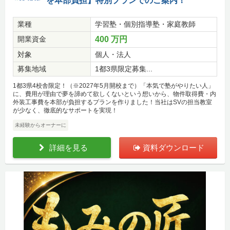
を本部負担】特別プランでのご案内！
業種
学習塾・個別指導塾・家庭教師
開業資金
400 万円
対象
個人・法人
募集地域
1都3県限定募集...
1都3県4校舎限定！（※2027年5月開校まで）「本気で塾がやりたい人」
に、費用が理由で夢を諦めて欲しくないという想いから、物件取得費・内
外装工事費を本部が負担するプランを作りました！当社はSVの担当教室
が少なく、徹底的なサポートを実現！
未経験からオーナーに
詳細を見る
資料ダウンロード