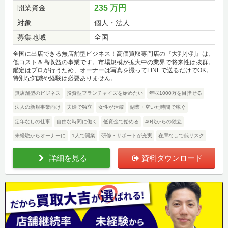
開業資金
235 万円
対象
個人・法人
募集地域
全国
全国に出店できる無店舗型ビジネス！高価買取専門店の『大判小判』は、
低コスト＆高収益の事業です。市場規模が拡大中の業界で将来性は抜群。
鑑定はプロが行うため、オーナーは写真を撮ってLINEで送るだけでOK。
特別な知識や経験は必要ありません。
無店舗型のビジネス
投資型フランチャイズを始めたい
年収1000万を目指せる
法人の新規事業向け
夫婦で独立
女性が活躍
副業・空いた時間で稼ぐ
定年なしの仕事
自由な時間に働く
低資金で始める
40代からの独立
未経験からオーナーに
1人で開業
研修・サポートが充実
在庫なしで低リスク
詳細を見る
資料ダウンロード