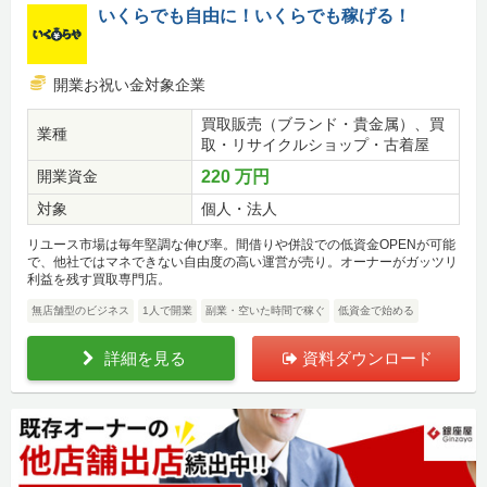
いくらでも自由に！いくらでも稼げる！
開業お祝い金対象企業
買取販売（ブランド・貴金属）、買
業種
取・リサイクルショップ・古着屋
開業資金
220 万円
対象
個人・法人
リユース市場は毎年堅調な伸び率。間借りや併設での低資金OPENが可能
で、他社ではマネできない自由度の高い運営が売り。オーナーがガッツリ
利益を残す買取専門店。
無店舗型のビジネス
1人で開業
副業・空いた時間で稼ぐ
低資金で始める
詳細を見る
資料ダウンロード