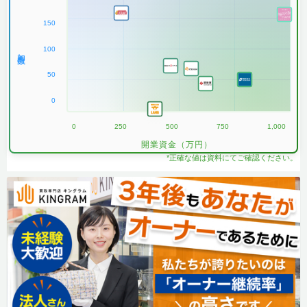
150
100
加盟数
50
0
0
250
500
750
1,000
開業資金（万円）
*正確な値は資料にてご確認ください。