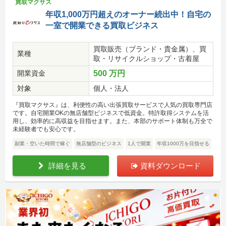
買取マクサス
年収1,000万円超えのオーナー続出中！自宅の
一室で開業できる買取ビジネス
買取販売（ブランド・貴金属）、買
業種
取・リサイクルショップ・古着屋
開業資金
500 万円
対象
個人・法人
『買取マクサス』は、利便性の高い出張買取サービスで人気の買取専門店
です。自宅開業OKの無店舗型ビジネスで低資金。特許取得システムを活
用し、効率的に高収益を目指せます。また、本部のサポート体制も万全で
未経験者でも安心です。
副業・空いた時間で稼ぐ
無店舗型のビジネス
1人で開業
年収1000万を目指せる
詳細を見る
資料ダウンロード