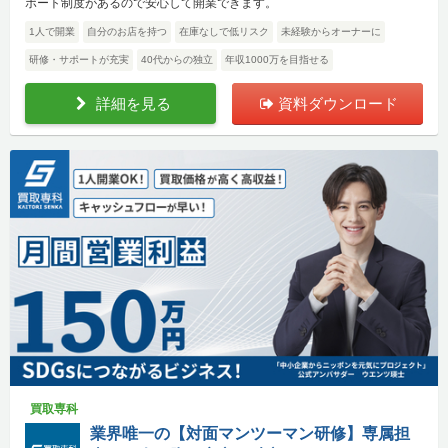
ポート制度があるので安心して開業できます。
1人で開業
自分のお店を持つ
在庫なしで低リスク
未経験からオーナーに
研修・サポートが充実
40代からの独立
年収1000万を目指せる
詳細を見る
資料ダウンロード
買取専科
業界唯一の【対面マンツーマン研修】専属担