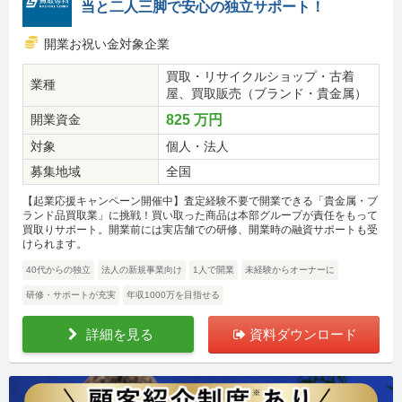
当と二人三脚で安心の独立サポート！
開業お祝い金対象企業
買取・リサイクルショップ・古着
業種
屋、買取販売（ブランド・貴金属）
開業資金
825 万円
対象
個人・法人
募集地域
全国
【起業応援キャンペーン開催中】査定経験不要で開業できる「貴金属・ブ
ランド品買取業」に挑戦！買い取った商品は本部グループが責任をもって
買取りサポート。開業前には実店舗での研修、開業時の融資サポートも受
けられます。
40代からの独立
法人の新規事業向け
1人で開業
未経験からオーナーに
研修・サポートが充実
年収1000万を目指せる
詳細を見る
資料ダウンロード