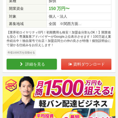
業種
探偵
開業資金
150 万円〜
対象
個人・法人
募集地域
全国 ※関西方面...
【業界初ロイヤリティ0円！初期費用も格安！加盟金分割もOK！】開業後
も安心！専属集客アドバイザーがGoogle上位表示させます！100万超え案
件続出中！独自屋号で出店！加盟店同士の仲の良さが特徴！個別説明会に
て儲かる仕組みをお伝えします！
年収1000万を目指せる
詳細を見る
資料ダウンロード