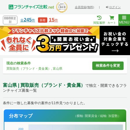
会員登録(無料)
|
ログイン
08/08
更
15
245
全
件
件
新着
新
MENU
閲覧履歴
カート
現在の検索条件
検索条件を変更
買取販売（ブランド・貴金属）, 富山県
富山県 | 買取販売（ブランド・貴金属）
で独立・開業できるフラ
ンチャイズ募集一覧
条件に一致した募集中の案件が11件見つかりました。
分布マップ
（横軸: 開業資金 / 縦軸: 加盟数）
200