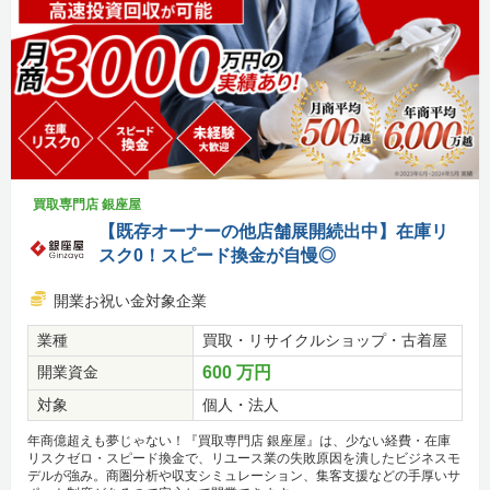
買取専門店 銀座屋
【既存オーナーの他店舗展開続出中】在庫リ
スク0！スピード換金が自慢◎
開業お祝い金対象企業
業種
買取・リサイクルショップ・古着屋
開業資金
600 万円
対象
個人・法人
年商億超えも夢じゃない！『買取専門店 銀座屋』は、少ない経費・在庫
リスクゼロ・スピード換金で、リユース業の失敗原因を潰したビジネスモ
デルが強み。商圏分析や収支シミュレーション、集客支援などの手厚いサ