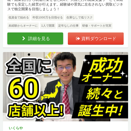
験でも安定した経営が行えます。経験値や景気に左右されない買取ビジネ
スで独立開業を目指しましょう！
低資金で始める
年収1000万を目指せる
在庫なしで低リスク
未経験からオーナーに
1人で開業
定年なしの仕事
研修・サポートが充実
詳細を見る
資料ダウンロード
いくらや