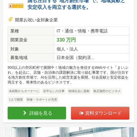
国も注目する“地方創生市場”で、地域貢献と
安定収入を両立する選択を。
開業お祝い金対象企業
業種
IT・通信・情報・携帯電話
開業資金
330 万円
対象
個人・法人
募集地域
日本全国（契約済...
900以上の市区町村で展開中！地域の魅力を発信するWebサイト「まいぷ
れ」を起点に、店舗・自治体の課題解決に取り組む事業です。国が注目す
る地方創生市場で、AIを活用した経営支援を展開。社会貢献と安定収益を
両立する、将来性のあるビジネスです。
未経験からオーナーに
定年なしの仕事
地域社会に貢献
無店舗型のビジネス
1人で開業
研修・サポートが充実
詳細を見る
資料ダウンロード