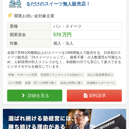
るだけのスイーツ無人販売店！
開業お祝い金対象企業
業種
パン・スイーツ
開業資金
570 万円
対象
個人・法人
全国で常時100種類以上のスイーツを24時間無人で販売する、日本初のス
イーツ販売店『24スイーツショップ』。接客不要・少人数運営が可能なた
め、人材採用や対人ストレスがなく、未経験の方でも安心して参入できる
ビジネスモデルを確立しています。
研修・サポートが充実
投資型フランチャイズを始めたい
法人の新規事業向け
1人で開業
副業・空いた時間で稼ぐ
自由な時間に働く
未経験からオーナーに
詳細を見る
資料請求