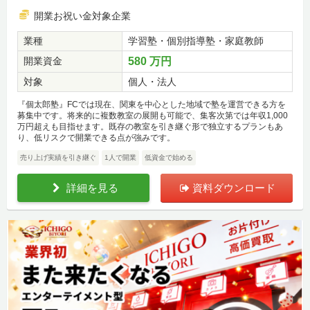
開業お祝い金対象企業
業種
学習塾・個別指導塾・家庭教師
開業資金
580 万円
対象
個人・法人
『個太郎塾』FCでは現在、関東を中心とした地域で塾を運営できる方を
募集中です。将来的に複数教室の展開も可能で、集客次第では年収1,000
万円超えも目指せます。既存の教室を引き継ぐ形で独立するプランもあ
り、低リスクで開業できる点が強みです。
売り上げ実績を引き継ぐ
1人で開業
低資金で始める
詳細を見る
資料ダウンロード