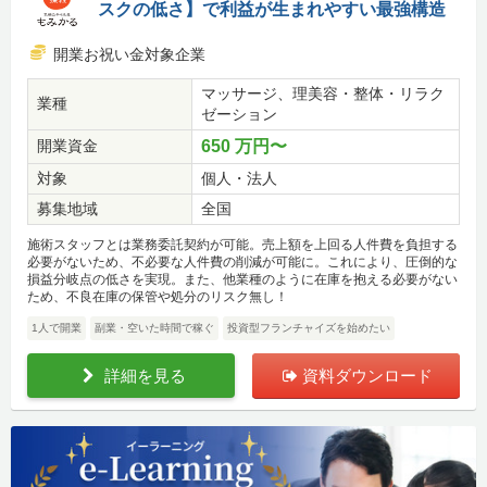
スクの低さ】で利益が生まれやすい最強構造
開業お祝い金対象企業
マッサージ、理美容・整体・リラク
業種
ゼーション
開業資金
650 万円〜
対象
個人・法人
募集地域
全国
施術スタッフとは業務委託契約が可能。売上額を上回る人件費を負担する
必要がないため、不必要な人件費の削減が可能に。これにより、圧倒的な
損益分岐点の低さを実現。また、他業種のように在庫を抱える必要がない
ため、不良在庫の保管や処分のリスク無し！
1人で開業
副業・空いた時間で稼ぐ
投資型フランチャイズを始めたい
詳細を見る
資料ダウンロード