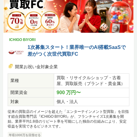
ICHIGO BIYORI
1次募集スタート！業界唯一のAI搭載SaaSで
差がつく次世代買取FC
開業お祝い金対象企業
買取・リサイクルショップ・古着
業種
屋、買取販売（ブランド・貴金属）
開業資金
900 万円〜
対象
個人・法人
従来の買取店のイメージを超えた「エンターテインメント型買取」を目指
す総合買取専門店『ICHIGO BIYORI』が、フランチャイズ1次募集を開
始。業界平均1.8倍のリピート率を可能にした独自の仕組みにより、安定
収益を実現できるビジネスです。
年収1000万を目指せる