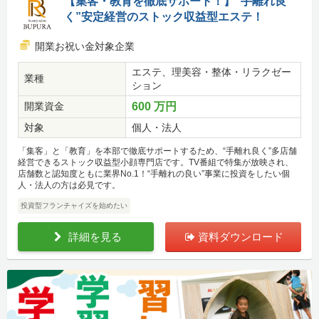
【集客・教育を徹底サポート！】”手離れ良
く”安定経営のストック収益型エステ！
開業お祝い金対象企業
エステ、理美容・整体・リラクゼー
業種
ション
開業資金
600 万円
対象
個人・法人
「集客」と「教育」を本部で徹底サポートするため、“手離れ良く”多店舗
経営できるストック収益型小顔専門店です。TV番組で特集が放映され、
店舗数と認知度ともに業界No.1！“手離れの良い”事業に投資をしたい個
人・法人の方は必見です。
投資型フランチャイズを始めたい
詳細を見る
資料ダウンロード