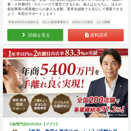
要・人件費0円・小スペースで運営できるため、個人はもちろん、法人の
新規事業や異業種からの参入も多数。業界未経験でも安心して開業できる
よう、本部がサポートします！
年収1000万を目指せる
法人の新規事業向け
40代からの独立
1人で開業
詳細を見る
資料請求
小顔専門店BUPURA【ブプラ】