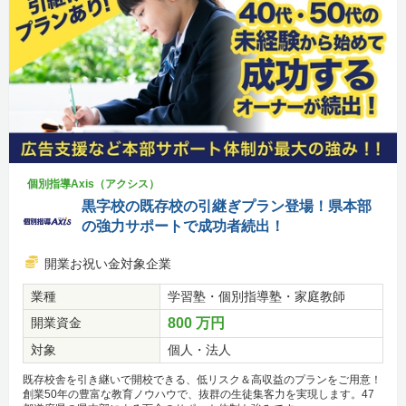
個別指導Axis（アクシス）
黒字校の既存校の引継ぎプラン登場！県本部
の強力サポートで成功者続出！
開業お祝い金対象企業
業種
学習塾・個別指導塾・家庭教師
開業資金
800 万円
対象
個人・法人
既存校舎を引き継いで開校できる、低リスク＆高収益のプランをご用意！
創業50年の豊富な教育ノウハウで、抜群の生徒集客力を実現します。47