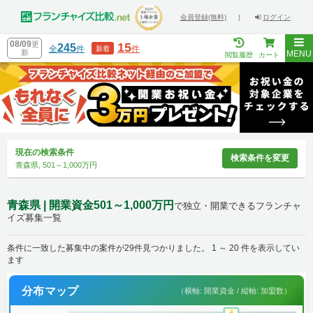
会員登録(無料)
|
ログイン
08/09
更
15
245
全
件
件
新着
新
MENU
閲覧履歴
カート
現在の検索条件
検索条件を変更
青森県, 501～1,000万円
青森県 | 開業資金501～1,000万円
で独立・開業できるフランチャ
イズ募集一覧
条件に一致した募集中の案件が29件見つかりました。 1 ～ 20 件を表示してい
ます
分布マップ
（横軸: 開業資金 / 縦軸: 加盟数）