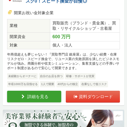
スク0！スピード換金が自慢◎
開業お祝い金対象企業
買取販売（ブランド・貴金属）、買
業種
取・リサイクルショップ・古着屋
開業資金
600 万円
対象
個人・法人
年商億超えも夢じゃない！『買取専門店 銀座屋』は、少ない経費・在庫
リスクゼロ・スピード換金で、リユース業の失敗原因を潰したビジネスモ
デルが強み。商圏分析や収支シミュレーション、集客支援などの手厚いサ
ポート制度があるので安心して開業できます。
未経験からオーナーに
自分のお店を持つ
研修・サポートが充実
年収1000万を目指せる
1人で開業
40代からの独立
在庫なしで低リスク
詳細を見る
資料ダウンロード