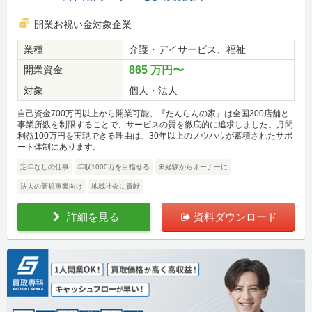
開業お祝い金対象企業
業種
介護・デイサービス、福祉
開業資金
865 万円〜
対象
個人・法人
自己資金700万円以上から開業可能。『だんらんの家』は全国300店舗と
事業所数を制限することで、サービスの質を徹底的に追求しました。月間
利益100万円を実現できる理由は、30年以上のノウハウが蓄積されたサポ
ート体制にあります。
定年なしの仕事
年収1000万を目指せる
未経験からオーナーに
法人の新規事業向け
地域社会に貢献
詳細を見る
資料ダウンロード