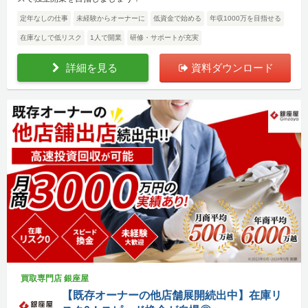
定年なしの仕事
未経験からオーナーに
低資金で始める
年収1000万を目指せる
在庫なしで低リスク
1人で開業
研修・サポートが充実
詳細を見る
資料ダウンロード
買取専門店 銀座屋
【既存オーナーの他店舗展開続出中】在庫リ