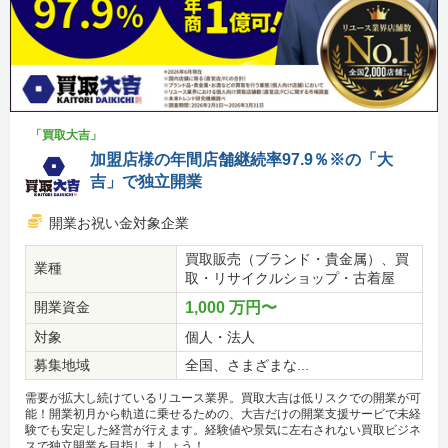
「買取大吉」
加盟店様の年間店舗継続率97.9％※の「大
吉」で独立開業
開業お祝い金対象企業
買取販売（ブランド・貴金属）、買
業種
取・リサイクルショップ・古着屋
開業資金
1,000 万円〜
対象
個人・法人
募集地域
全国、さまざまな...
需要が拡大し続けているリユース業界。買取大吉は低リスクでの開業が可
能！開業初月から軌道に乗せるための、大吉だけの開業支援サービで未経
験でも安定した経営が行えます。経験値や景気に左右されない買取ビジネ
スで独立開業を目指しましょう！