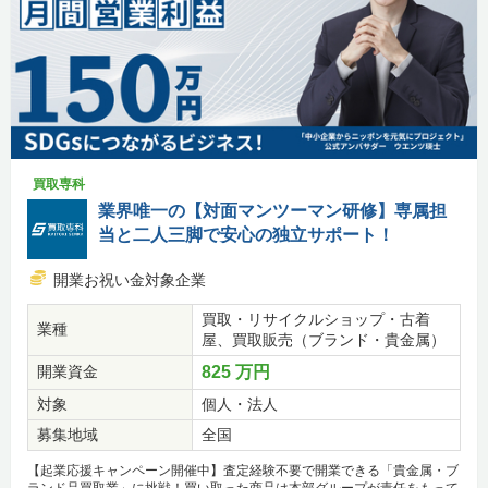
買取専科
業界唯一の【対面マンツーマン研修】専属担
当と二人三脚で安心の独立サポート！
開業お祝い金対象企業
買取・リサイクルショップ・古着
業種
屋、買取販売（ブランド・貴金属）
開業資金
825 万円
対象
個人・法人
募集地域
全国
【起業応援キャンペーン開催中】査定経験不要で開業できる「貴金属・ブ