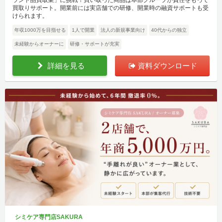
ランド品買取業」に挑戦！買い取った商品は本部グループが責任をもって
買取りサポート。開業前には実店舗での研修、開業時の融資サポートも受
けられます。
年収1000万を目指せる
1人で開業
法人の新規事業向け
40代からの独立
未経験からオーナーに
研修・サポートが充実
詳細を見る
資料ダウンロード
シミケア専門店SAKURA