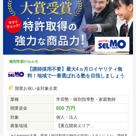
個別学習のセルモ
【講師採用不要】最大4ヵ月ロイヤリティ無
料！地域で一番選ばれる塾を目指しましょう
開業お祝い金対象企業
業種
学習塾・個別指導塾・家庭教師
開業資金
600 万円
対象
個人・法人
募集地域
【重点開発エリア...
「e-Learning大賞」受賞！特許取得の独自の学習システムにより、講師不