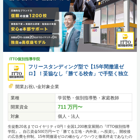
ITTO個別指導学院
フリースタンディング型で【15年間撤退ゼ
ロ】！妥協なし「勝てる校舎」で手堅く独立
開業お祝い金対象企業
業種
学習塾・個別指導塾・家庭教師
開業資金
711 万円〜
対象
個人・法人
生徒数20名までロイヤリティ0円！全国1,200教室展開の『ITTO個別指導
学院』。自己資金500万円〜で「勝てる立地・内外装」へ投資し、開校後
の広告費を抑制。15年間撤退ゼロの確かなノウハウと徹底伴走であなたの