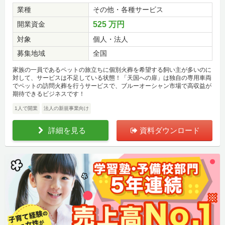
業種
その他・各種サービス
開業資金
525 万円
対象
個人・法人
募集地域
全国
家族の一員であるペットの旅立ちに個別火葬を希望する飼い主が多いのに
対して、サービスは不足している状態！「天国への扉」は独自の専用車両
でペットの訪問火葬を行うサービスで、ブルーオーシャン市場で高収益が
期待できるビジネスです！
1人で開業
法人の新規事業向け
詳細を見る
資料ダウンロード