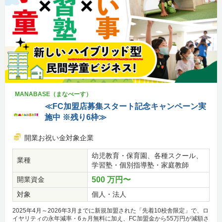
MANABASE（まなべーす）
≪FC加盟店募集スタート記念キャンペーン実
施中 ※残り6枠≫
開業お祝い金対象企業
幼児教育・保育園、各種スクール、
業種
学習塾・個別指導塾・家庭教師
開業資金
500 万円〜
対象
個人・法人
2025年4月～2026年3月までに新規加盟された「先着10校舎限定」で、ロ
イヤリティの永年減率・6ヵ月無料に加え、FC加盟金から55万円が減額さ