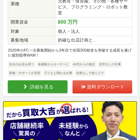
児教育・保育園、その他・各種サー
業種
ビス、プログラミング・ロボット教
室
開業資金
800 万円
対象
個人・法人
募集地域
的確な出店計画と...
2020年のFC一次募集開始から3年目で全国300校舎を突破する成長を遂げ
た個別指導WAM！
自分のお店を持つ
未経験からオーナーに
40代からの独立
定年なしの仕事
研修・サポートが充実
子どもと関わる仕事
在庫なしで低リスク
詳細を見る
資料ダウンロード