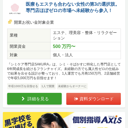
医療もエステも合わない女性の第3の選択肢。
専門店ほぼゼロの市場へ未経験から参入！
開業お祝い金対象企業
エステ、理美容・整体・リラクゼー
業種
ション
開業資金
500 万円〜
対象
個人・法人
『シミケア専門店SAKURA』は、シミ・そばかすに特化した専門店として
6年間成長を続けるフランチャイズ。未経験の方でも属人性ゼロの仕組み
で結果を出せる設計が整っており、1人運営でも月商150万円、2店舗経営
で年収5,000万円を目指せます！
年収1000万を目指せる
1人で開業
未経験からオーナーに
詳細を見る
資料ダウンロード