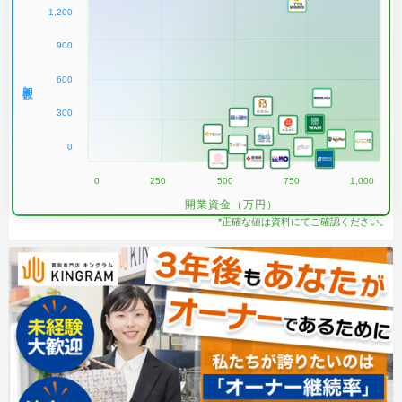
1,200
900
600
加盟数
300
0
0
250
500
750
1,000
開業資金（万円）
*正確な値は資料にてご確認ください。