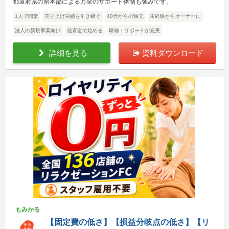
都道府県の県本部による万全のサポート体制も強みです。
1人で開業
売り上げ実績を引き継ぐ
40代からの独立
未経験からオーナーに
法人の新規事業向け
低資金で始める
研修・サポートが充実
詳細を見る
資料ダウンロード
もみかる
【固定費の低さ】【損益分岐点の低さ】【リ