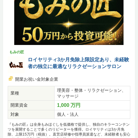
もみの匠
ロイヤリティ3か月免除上限設定あり、未経験
者の独立に最適なリラクゼーションサロン
開業お祝い金対象企業
理美容・整体・リラクゼーション、
業種
マッサージ
開業資金
1,000 万円
対象
個人・法人
『もみの匠』は全身もみほぐしを低価格で提供し、独自のキラーコンテン
ツを展開することで多くのリピーターを獲得。ロイヤリティは3か月免
除、上限15万円（税抜）。直営店研修や指導員派遣など、未経験者も安心