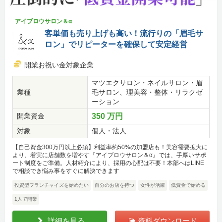
アイブロウサロン＆α
客単価も売り上げも高い！流行りの「眉毛サ
ロン」でリピーターを確保して安定経営
開業お祝い金対象企業
マツエクサロン・ネイルサロン・眉
業種
毛サロン、理美容・整体・リラクゼ
ーション
開業資金
350 万円
対象
個人・法人
【自己資金300万円以上必須】利益率約50%の加盟店も！美容需要拡大に
より、着実に店舗数を増やす『アイブロウサロン＆α』では、手厚いサポ
ート制度をご準備。人材紹介により、採用の心配は不要！本部へはLINE
で相談でき悩み事をすぐに解決できます
投資型フランチャイズを始めたい
自分のお店を持つ
女性が活躍
低資金で始める
1人で開業
詳細を見る
資料ダウンロード