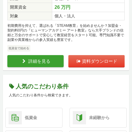
開業資金
26 万円
対象
個人・法人
初期費用を抑えて、選ばれる「STEAM教育」を始めませんか？加盟金・
契約料0円の『ヒューマンアカデミー アート教室』なら大手ブランドの信
頼と万全のサポートで安心して教室経営をスタート可能。専門知識不要で
副業や異業種からの参入実績も豊富です。
低資金で始める
詳細を見る
資料ダウンロード
人気のこだわり条件
人気のこだわり条件から検索できます。
低資金
未経験から