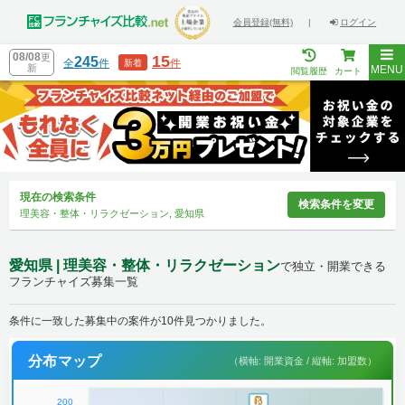
会員登録(無料)
|
ログイン
08/08
更
15
245
全
件
件
新着
新
MENU
閲覧履歴
カート
現在の検索条件
検索条件を変更
理美容・整体・リラクゼーション, 愛知県
愛知県 | 理美容・整体・リラクゼーション
で独立・開業できる
フランチャイズ募集一覧
条件に一致した募集中の案件が10件見つかりました。
分布マップ
（横軸: 開業資金 / 縦軸: 加盟数）
200