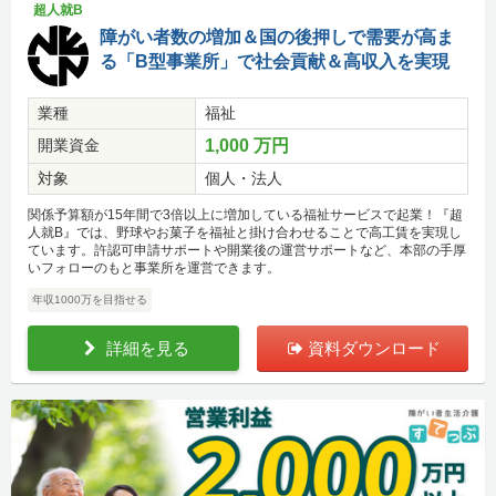
超人就B
障がい者数の増加＆国の後押しで需要が高ま
る「B型事業所」で社会貢献＆高収入を実現
業種
福祉
開業資金
1,000 万円
対象
個人・法人
関係予算額が15年間で3倍以上に増加している福祉サービスで起業！『超
人就B』では、野球やお菓子を福祉と掛け合わせることで高工賃を実現し
ています。許認可申請サポートや開業後の運営サポートなど、本部の手厚
いフォローのもと事業所を運営できます。
年収1000万を目指せる
詳細を見る
資料ダウンロード