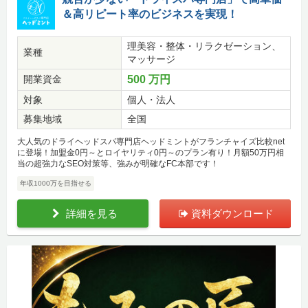
＆高リピート率のビジネスを実現！
理美容・整体・リラクゼーション、
業種
マッサージ
開業資金
500 万円
対象
個人・法人
募集地域
全国
大人気のドライヘッドスパ専門店ヘッドミントがフランチャイズ比較net
に登場！加盟金0円～とロイヤリティ0円～のプラン有り！月額50万円相
当の超強力なSEO対策等、強みが明確なFC本部です！
年収1000万を目指せる
詳細を見る
資料ダウンロード