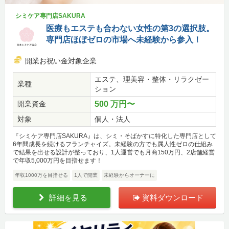
シミケア専門店SAKURA
医療もエステも合わない女性の第3の選択肢。
専門店ほぼゼロの市場へ未経験から参入！
開業お祝い金対象企業
エステ、理美容・整体・リラクゼー
業種
ション
開業資金
500 万円〜
対象
個人・法人
『シミケア専門店SAKURA』は、シミ・そばかすに特化した専門店として
6年間成長を続けるフランチャイズ。未経験の方でも属人性ゼロの仕組み
で結果を出せる設計が整っており、1人運営でも月商150万円、2店舗経営
で年収5,000万円を目指せます！
年収1000万を目指せる
1人で開業
未経験からオーナーに
詳細を見る
資料ダウンロード