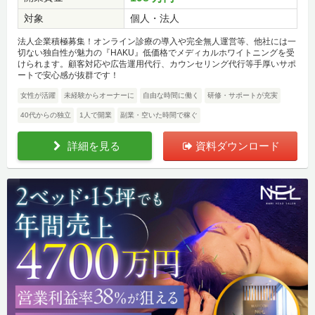
対象
個人・法人
法人企業積極募集！オンライン診療の導入や完全無人運営等、他社には一
切ない独自性が魅力の『HAKU』低価格でメディカルホワイトニングを受
けられます。顧客対応や広告運用代行、カウンセリング代行等手厚いサポ
ートで安心感が抜群です！
女性が活躍
未経験からオーナーに
自由な時間に働く
研修・サポートが充実
40代からの独立
1人で開業
副業・空いた時間で稼ぐ
詳細を見る
資料ダウンロード