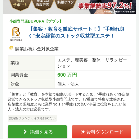
小顔専門店BUPURA【ブプラ】
【集客・教育を徹底サポート！】”手離れ良
く”安定経営のストック収益型エステ！
開業お祝い金対象企業
エステ、理美容・整体・リラクゼー
業種
ション
開業資金
600 万円
対象
個人・法人
「集客」と「教育」を本部で徹底サポートするため、“手離れ良く”多店舗
経営できるストック収益型小顔専門店です。TV番組で特集が放映され、
店舗数と認知度ともに業界No.1！“手離れの良い”事業に投資をしたい個
人・法人の方は必見です。
投資型フランチャイズを始めたい
詳細を見る
資料ダウンロード