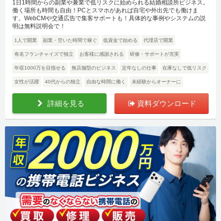
1日1時間からの副業や兼業で低リスクに始められる結婚相談所ビジネス。
働く場所も時間も自由！PCとスマホがあれば自宅や外出先でも働けま
す。WebCMや交通広告で集客サポートも！具体的な事例やシステムの説
明は無料説明会で！
1人で開業
副業・空いた時間で稼ぐ
低資金で始める
代理店で開業
有名フランチャイズで独立
お客様に感謝される
研修・サポートが充実
年収1000万を目指せる
無店舗型のビジネス
定年なしの仕事
在庫なしで低リスク
女性が活躍
40代からの独立
自由な時間に働く
未経験からオーナーに
詳細を見る
資料ダウンロード