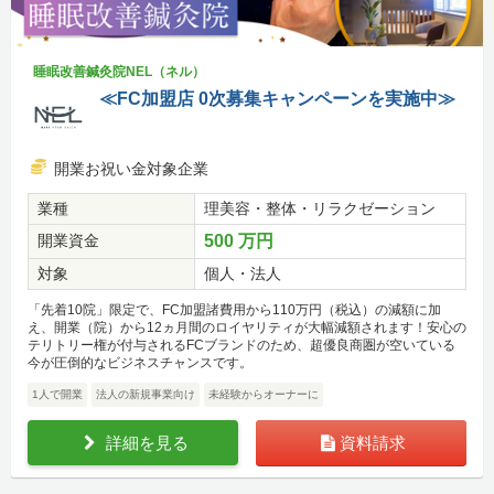
睡眠改善鍼灸院NEL（ネル）
≪FC加盟店 0次募集キャンペーンを実施中≫
開業お祝い金対象企業
業種
理美容・整体・リラクゼーション
開業資金
500 万円
対象
個人・法人
「先着10院」限定で、FC加盟諸費用から110万円（税込）の減額に加
え、開業（院）から12ヵ月間のロイヤリティが大幅減額されます！安心の
テリトリー権が付与されるFCブランドのため、超優良商圏が空いている
今が圧倒的なビジネスチャンスです。
1人で開業
法人の新規事業向け
未経験からオーナーに
詳細を見る
資料請求