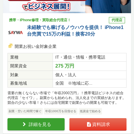
携帯・iPhone修理・買取総合代理店！
代理店
未経験でも稼げるノウハウを提供！ iPhone1
台売買で15万の利益！接客20分
開業お祝い金対象企業
業種
IT・通信・情報・携帯電話
開業資金
275 万円
対象
個人・法人
募集地域
全国 ※地域に応...
需要の無くならない市場で「年収2000万円」！携帯電話ビジネスの総合
代理店「セイワ」。副業からも始められ、法人化までの実績があります。
競合の少ない市場！さらには自宅開業で副業からの開業も可能です。
副業・空いた時間で稼ぐ
年収1000万を目指せる
低資金で始める
詳細を見る
資料請求