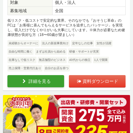
対象
個人・法人
募集地域
全国
低リスク・低コストで安定的な業界。そのなかでも『おそうじ革命』の
FCは「お客様に喜んでもらえるサービスを追求したパッケージ」を実現
し、収入だけでなくやりがいも大事にしています。※体力が必要なため健
康状態が良好な方（18〜60歳が望ましい）
未経験からオーナーに
法人の新規事業向け
定年なしの仕事
女性が活躍
自由な時間に働く
まずは社員から始める
研修・サポートが充実
在庫なしで低リスク
無店舗型のビジネス
40代からの独立
1人で開業
売上保障・営業代行あり
自分のお店を持つ
詳細を見る
資料ダウンロード