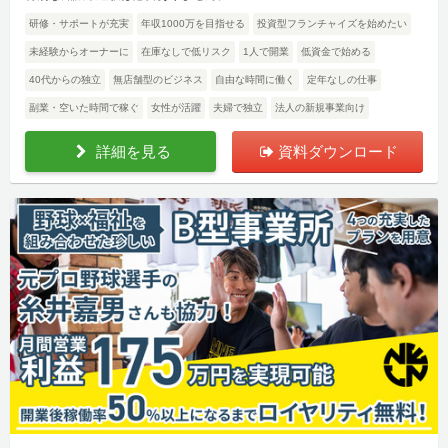
研修・サポートが充実
年収1000万を目指せる
投資型フランチャイズを始めたい
未経験からオーナーに
在庫なしで低リスク
1人で開業
低資金で始める
40代からの独立
無店舗型のビジネス
自由な時間に働く
定年なしの仕事
副業・空いた時間で稼ぐ
女性が活躍
夫婦で独立
法人の新規事業向け
詳細を見る
資料ダウンロード