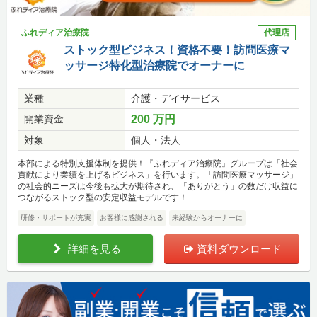
ふれディア治療院
代理店
ストック型ビジネス！資格不要！訪問医療マ
ッサージ特化型治療院でオーナーに
業種
介護・デイサービス
開業資金
200 万円
対象
個人・法人
本部による特別支援体制を提供！『ふれディア治療院』グループは「社会
貢献により業績を上げるビジネス」を行います。「訪問医療マッサージ」
の社会的ニーズは今後も拡大が期待され、「ありがとう」の数だけ収益に
つながるストック型の安定収益モデルです！
研修・サポートが充実
お客様に感謝される
未経験からオーナーに
詳細を見る
資料ダウンロード