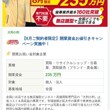
大判小判
【8月ご契約者限定】開業資金お値引きキャン
ペーン実施中！
開業お祝い金対象企業
買取・リサイクルショップ・古着
業種
屋、買取販売（ブランド・貴金属）
開業資金
235 万円
対象
個人・法人
募集地域
全国
全国に出店できる無店舗型ビジネス！高価買取専門店の『大判小判』は、
低コスト＆高収益の事業です。市場規模が拡大中の業界で将来性は抜群。
鑑定はプロが行うため、オーナーは写真を撮ってLINEで送るだけでOK。
特別な知識や経験は必要ありません。