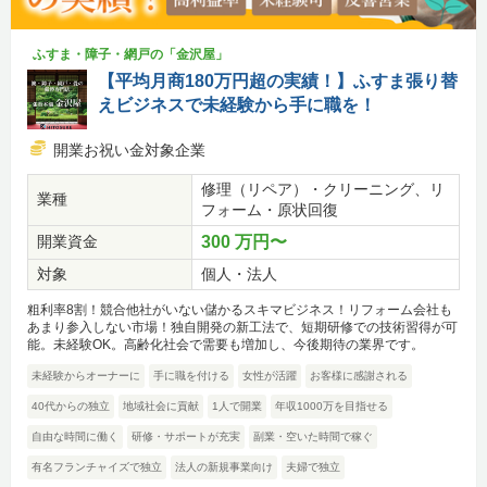
ふすま・障子・網戸の「金沢屋」
【平均月商180万円超の実績！】ふすま張り替
えビジネスで未経験から手に職を！
開業お祝い金対象企業
修理（リペア）・クリーニング、リ
業種
フォーム・原状回復
開業資金
300 万円〜
対象
個人・法人
粗利率8割！競合他社がいない儲かるスキマビジネス！リフォーム会社も
あまり参入しない市場！独自開発の新工法で、短期研修での技術習得が可
能。未経験OK。高齢化社会で需要も増加し、今後期待の業界です。
未経験からオーナーに
手に職を付ける
女性が活躍
お客様に感謝される
40代からの独立
地域社会に貢献
1人で開業
年収1000万を目指せる
自由な時間に働く
研修・サポートが充実
副業・空いた時間で稼ぐ
有名フランチャイズで独立
法人の新規事業向け
夫婦で独立