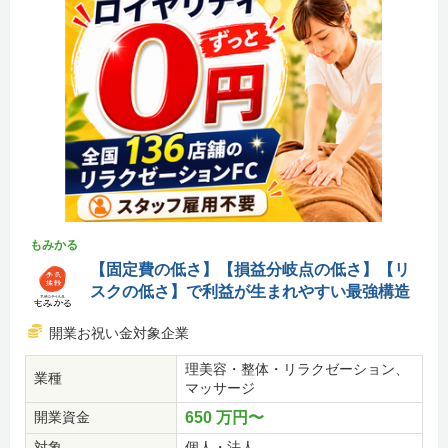
もみかる
【固定費の低さ】【損益分岐点の低さ】【リ
スクの低さ】で利益が生まれやすい最強構造
開業お祝い金対象企業
理美容・整体・リラクゼーション、
業種
マッサージ
開業資金
650 万円〜
対象
個人・法人