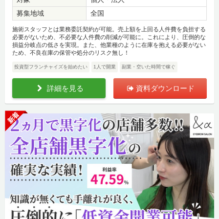
募集地域
全国
施術スタッフとは業務委託契約が可能。売上額を上回る人件費を負担する
必要がないため、不必要な人件費の削減が可能に。これにより、圧倒的な
損益分岐点の低さを実現。また、他業種のように在庫を抱える必要がない
ため、不良在庫の保管や処分のリスク無し！
投資型フランチャイズを始めたい
1人で開業
副業・空いた時間で稼ぐ
詳細を見る
資料ダウンロード
新着