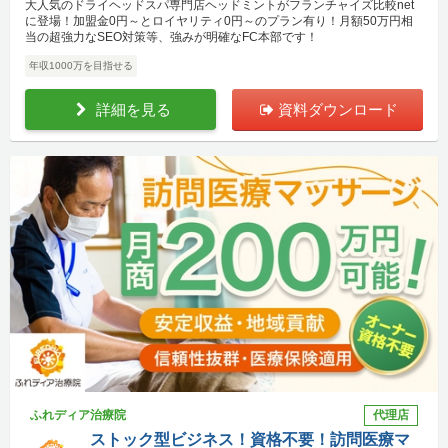
大人気のドライヘッドスパ専門店ヘッドミントがフランチャイズ比較net
に登場！加盟金0円～とロイヤリティ0円～のプラン有り！月額50万円相
当の超強力なSEO対策等、強みが明確なFC本部です！
年収1000万を目指せる
詳細を見る
資料ダウンロード
ふれディア治療院
代理店
ストック型ビジネス！資格不要！訪問医療マ