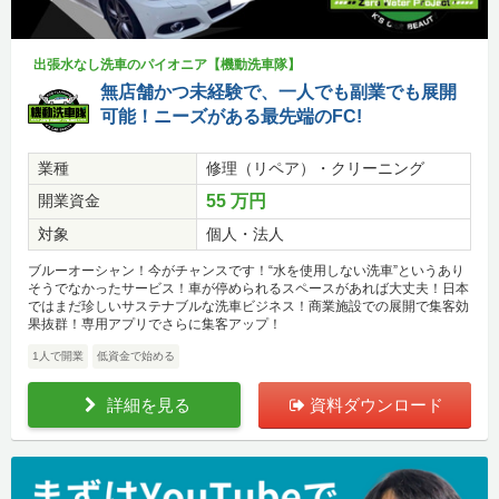
出張水なし洗車のパイオニア【機動洗車隊】
無店舗かつ未経験で、一人でも副業でも展開
可能！ニーズがある最先端のFC!
業種
修理（リペア）・クリーニング
開業資金
55 万円
対象
個人・法人
ブルーオーシャン！今がチャンスです！“水を使用しない洗車”というあり
そうでなかったサービス！車が停められるスペースがあれば大丈夫！日本
ではまだ珍しいサステナブルな洗車ビジネス！商業施設での展開で集客効
果抜群！専用アプリでさらに集客アップ！
1人で開業
低資金で始める
詳細を見る
資料ダウンロード