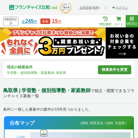
会員登録(無料)
|
ログイン
08/09
更
15
245
全
件
件
新着
新
MENU
閲覧履歴
カート
現在の検索条件
検索条件を変更
学習塾・個別指導塾・家庭教師, 鳥取県
鳥取県 | 学習塾・個別指導塾・家庭教師
で独立・開業できるフラ
ンチャイズ募集一覧
条件に一致した募集中の案件が15件見つかりました。
分布マップ
（横軸: 開業資金 / 縦軸: 加盟数）
1,200