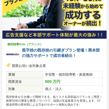
個別指導Axis（アクシス）
黒字校の既存校の引継ぎプラン登場！県本部
の強力サポートで成功者続出！
開業お祝い金対象企業
業種
学習塾・個別指導塾・家庭教師
開業資金
800 万円
対象
個人・法人
既存校舎を引き継いで開校できる、低リスク＆高収益のプランをご用意！
創業50年の豊富な教育ノウハウで、抜群の生徒集客力を実現します。47
都道府県の県本部による万全のサポート体制も強みです。