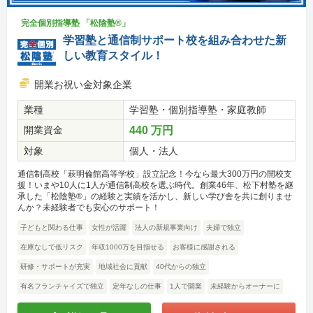
完全個別指導塾 「松陰塾®」
学習塾と通信制サポート校を組み合わせた新
しい教育スタイル！
開業お祝い金対象企業
業種
学習塾・個別指導塾・家庭教師
開業資金
440 万円
対象
個人・法人
通信制高校「萩明倫館高等学校」設立記念！今なら最大300万円の開校支
援！いまや10人に1人が通信制高校を選ぶ時代。創業46年、松下村塾を継
承した「松陰塾®」の経験と実績を活かし、新しい学び舎を共に創りませ
んか？未経験者でも安心のサポート！
子どもと関わる仕事
女性が活躍
法人の新規事業向け
夫婦で独立
在庫なしで低リスク
年収1000万を目指せる
お客様に感謝される
研修・サポートが充実
地域社会に貢献
40代からの独立
有名フランチャイズで独立
定年なしの仕事
1人で開業
未経験からオーナーに