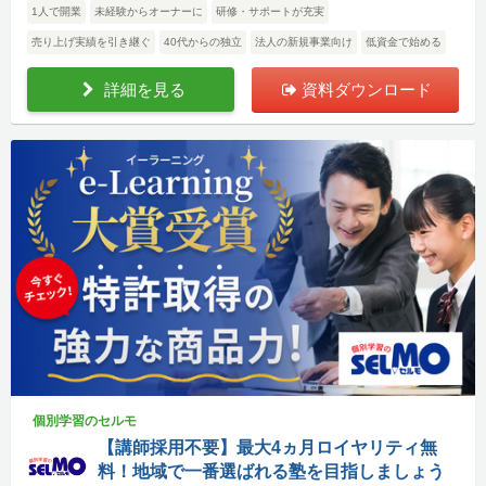
1人で開業
未経験からオーナーに
研修・サポートが充実
売り上げ実績を引き継ぐ
40代からの独立
法人の新規事業向け
低資金で始める
詳細を見る
資料ダウンロード
個別学習のセルモ
【講師採用不要】最大4ヵ月ロイヤリティ無
料！地域で一番選ばれる塾を目指しましょう