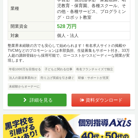
児教育・保育園、各種スクール、そ
業種
の他・各種サービス、プログラミン
グ・ロボット教室
開業資金
528 万円
対象
個人・法人
塾業界未経験の方でも安心して始められます！有名求人サイトの掲載や
TVCMなどのプロモーションは本部負担、生徒募集もサポート付き。33万
人超の講師登録から採用可能で、ローコストかつスピーディーな開業が実
現します。
年収1000万を目指せる
子どもと関わる仕事
有名フランチャイズで独立
法人の新規事業向け
売り上げ実績を引き継ぐ
研修・サポートが充実
未経験からオーナーに
詳細を見る
資料ダウンロード