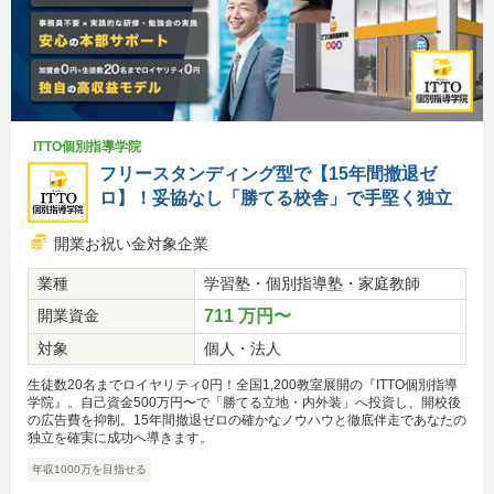
ITTO個別指導学院
フリースタンディング型で【15年間撤退ゼ
ロ】！妥協なし「勝てる校舎」で手堅く独立
開業お祝い金対象企業
業種
学習塾・個別指導塾・家庭教師
開業資金
711 万円〜
対象
個人・法人
生徒数20名までロイヤリティ0円！全国1,200教室展開の『ITTO個別指導
学院』。自己資金500万円〜で「勝てる立地・内外装」へ投資し、開校後
の広告費を抑制。15年間撤退ゼロの確かなノウハウと徹底伴走であなたの
独立を確実に成功へ導きます。
年収1000万を目指せる