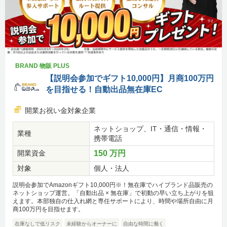
BRAND 物販 PLUS
【説明会参加でギフト10,000円】月商100万円
を目指せる！自動出品無在庫EC
開業お祝い金対象企業
ネットショップ、IT・通信・情報・
業種
携帯電話
開業資金
150 万円
対象
個人・法人
説明会参加でAmazonギフト10,000円※！無在庫でハイブランド品販売の
ネットショップ運営。「自動出品 × 無在庫」で初動の早い立ち上がりを狙
えます。本部独自の仕入れ網と専任サポートにより、時間や場所自由に月
商100万円を目指せます。
在庫なしで低リスク
未経験からオーナーに
自由な時間に働く