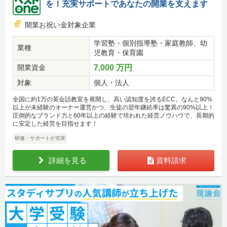
を！充実サポートであなたの開業を支えます
開業お祝い金対象企業
学習塾・個別指導塾・家庭教師、幼
業種
児教育・保育園
開業資金
7,000 万円
対象
個人・法人
全国に約1万の英会話教室を展開し、高い認知度を誇るECC。なんと90%
以上が未経験のオーナー運営かつ、生徒の翌年継続率は驚異の90%以上！
圧倒的なブランド力と60年以上の経験で培われた経営ノウハウで、長期的
に安定した経営を目指せます！
研修・サポートが充実
詳細を見る
資料請求