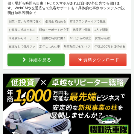
働く場所も時間も自由！PCとスマホがあれば自宅や外出先でも働けま
す。WebCMや交通広告で集客サポートも！具体的な事例やシステムの説
明は無料説明会で！
副業・空いた時間で稼ぐ
低資金で始める
有名フランチャイズで独立
お客様に感謝される
研修・サポートが充実
代理店で開業
1人で開業
未経験からオーナーに
自由な時間に働く
40代からの独立
女性が活躍
在庫なしで低リスク
定年なしの仕事
無店舗型のビジネス
年収1000万を目指せる
詳細を見る
資料ダウンロード