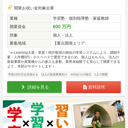
開業お祝い金対象企業
業種
学習塾・個別指導塾・家庭教師
開業資金
600 万円
対象
個人・法人
募集地域
【重点開発エリア...
「e-Learning大賞」受賞！特許取得の独自の学習システムにより、講師不
要・人件費0円・小スペースで運営できるため、個人はもちろん、法人の
新規事業や異業種からの参入も多数。業界未経験でも安心して開業できる
よう、本部がサポートします！
年収1000万を目指せる
法人の新規事業向け
40代からの独立
1人で開業
詳細を見る
資料請求