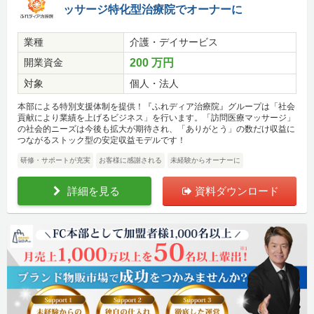
ッサージ特化型治療院でオーナーに
業種
介護・デイサービス
開業資金
200 万円
対象
個人・法人
本部による特別支援体制を提供！『ふれディア治療院』グループは「社会
貢献により業績を上げるビジネス」を行います。「訪問医療マッサージ」
の社会的ニーズは今後も拡大が期待され、「ありがとう」の数だけ収益に
つながるストック型の安定収益モデルです！
研修・サポートが充実
お客様に感謝される
未経験からオーナーに
詳細を見る
資料ダウンロード