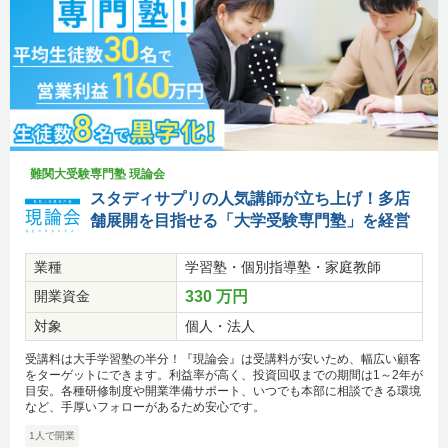
難関大受験専門塾 現論会
スタディサプリの人気講師が立ち上げ！多店
舗展開を目指せる「大学受験専門塾」を経営
業種
学習塾・個別指導塾・家庭教師
開業資金
330 万円
対象
個人・法人
受講料は大手学習塾の半分！『現論会』は受講料が安いため、幅広い顧客
をターゲットにできます。利益率が高く、投資回収までの期間は1～2年が
目安。各種研修制度や開業準備サポート、いつでも本部に相談できる環境
など、手厚いフォローがあるため安心です。
1人で開業