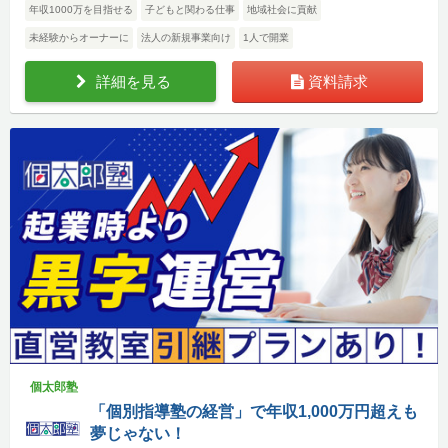
年収1000万を目指せる
子どもと関わる仕事
地域社会に貢献
未経験からオーナーに
法人の新規事業向け
1人で開業
詳細を見る
資料請求
個太郎塾
「個別指導塾の経営」で年収1,000万円超えも
夢じゃない！