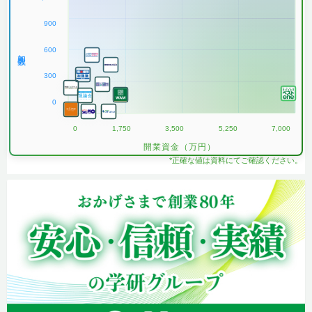
900
600
加盟数
300
0
0
1,750
3,500
5,250
7,000
開業資金（万円）
*正確な値は資料にてご確認ください。