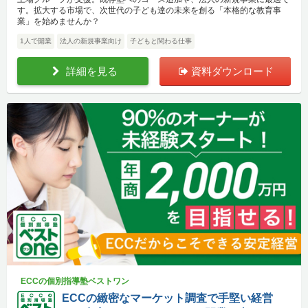
す。拡大する市場で、次世代の子ども達の未来を創る「本格的な教育事
業」を始めませんか？
1人で開業
法人の新規事業向け
子どもと関わる仕事
詳細を見る
資料ダウンロード
ECCの個別指導塾ベストワン
ECCの緻密なマーケット調査で手堅い経営