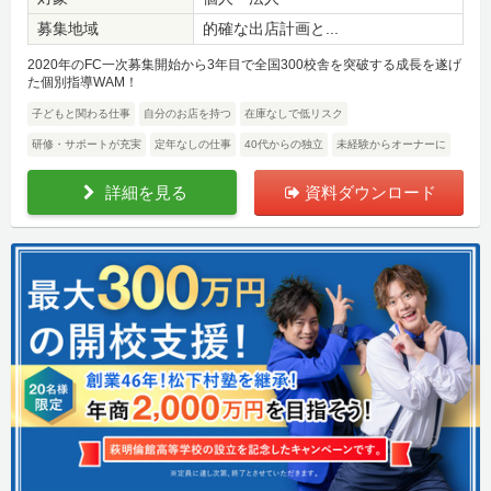
募集地域
的確な出店計画と...
2020年のFC一次募集開始から3年目で全国300校舎を突破する成長を遂げ
た個別指導WAM！
子どもと関わる仕事
自分のお店を持つ
在庫なしで低リスク
研修・サポートが充実
定年なしの仕事
40代からの独立
未経験からオーナーに
詳細を見る
資料ダウンロード