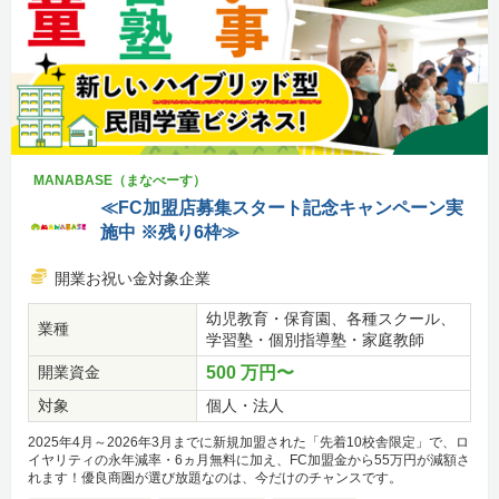
MANABASE（まなべーす）
≪FC加盟店募集スタート記念キャンペーン実
施中 ※残り6枠≫
開業お祝い金対象企業
幼児教育・保育園、各種スクール、
業種
学習塾・個別指導塾・家庭教師
開業資金
500 万円〜
対象
個人・法人
2025年4月～2026年3月までに新規加盟された「先着10校舎限定」で、ロ
イヤリティの永年減率・6ヵ月無料に加え、FC加盟金から55万円が減額さ
れます！優良商圏が選び放題なのは、今だけのチャンスです。