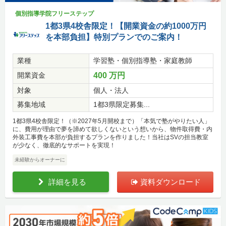
個別指導学院フリーステップ
1都3県4校舎限定！【開業資金の約1000万円
を本部負担】特別プランでのご案内！
業種
学習塾・個別指導塾・家庭教師
開業資金
400 万円
対象
個人・法人
募集地域
1都3県限定募集...
1都3県4校舎限定！（※2027年5月開校まで）「本気で塾がやりたい人」
に、費用が理由で夢を諦めて欲しくないという想いから、物件取得費・内
外装工事費を本部が負担するプランを作りました！当社はSVの担当教室
が少なく、徹底的なサポートを実現！
未経験からオーナーに
詳細を見る
資料ダウンロード