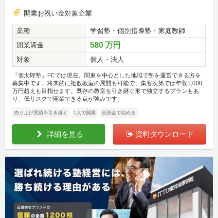
開業お祝い金対象企業
業種
学習塾・個別指導塾・家庭教師
開業資金
580 万円
対象
個人・法人
『個太郎塾』FCでは現在、関東を中心とした地域で塾を運営できる方を
募集中です。将来的に複数教室の展開も可能で、集客次第では年収1,000
万円超えも目指せます。既存の教室を引き継ぐ形で独立するプランもあ
り、低リスクで開業できる点が強みです。
売り上げ実績を引き継ぐ
1人で開業
低資金で始める
詳細を見る
資料ダウンロード