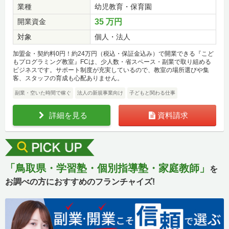
業種
幼児教育・保育園
開業資金
35 万円
対象
個人・法人
加盟金・契約料0円！約24万円（税込・保証金込み）で開業できる『こど
もプログラミング教室』FCは、少人数・省スペース・副業で取り組める
ビジネスです。サポート制度が充実しているので、教室の場所選びや集
客、スタッフの育成も心配ありません。
副業・空いた時間で稼ぐ
法人の新規事業向け
子どもと関わる仕事
詳細を見る
資料請求
「鳥取県・学習塾・個別指導塾・家庭教師」
を
お調べの方におすすめのフランチャイズ!