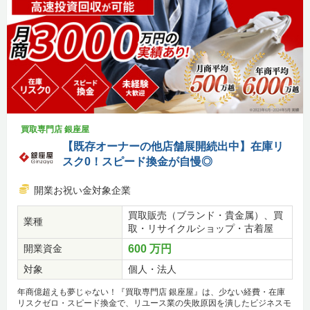
買取専門店 銀座屋
【既存オーナーの他店舗展開続出中】在庫リ
スク0！スピード換金が自慢◎
開業お祝い金対象企業
買取販売（ブランド・貴金属）、買
業種
取・リサイクルショップ・古着屋
開業資金
600 万円
対象
個人・法人
年商億超えも夢じゃない！『買取専門店 銀座屋』は、少ない経費・在庫
リスクゼロ・スピード換金で、リユース業の失敗原因を潰したビジネスモ