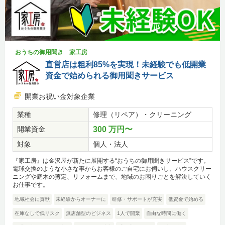
おうちの御用聞き 家工房
直営店は粗利85%を実現！未経験でも低開業
資金で始められる御用聞きサービス
開業お祝い金対象企業
業種
修理（リペア）・クリーニング
開業資金
300 万円〜
対象
個人・法人
『家工房』は金沢屋が新たに展開する“おうちの御用聞きサービス”です。
電球交換のような小さな事からお客様のご自宅にお伺いし、ハウスクリー
ニングや庭木の剪定、リフォームまで、地域のお困りごとを解決していく
お仕事です。
地域社会に貢献
未経験からオーナーに
研修・サポートが充実
低資金で始める
在庫なしで低リスク
無店舗型のビジネス
1人で開業
自由な時間に働く