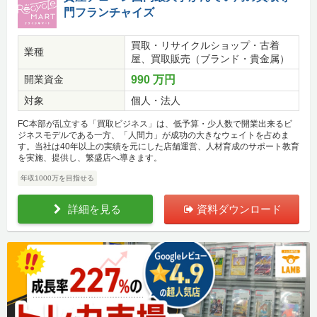
門フランチャイズ
買取・リサイクルショップ・古着
業種
屋、買取販売（ブランド・貴金属）
開業資金
990 万円
対象
個人・法人
FC本部が乱立する「買取ビジネス」は、低予算・少人数で開業出来るビ
ジネスモデルである一方、「人間力」が成功の大きなウェイトを占めま
す。当社は40年以上の実績を元にした店舗運営、人材育成のサポート教育
を実施、提供し、繁盛店へ導きます。
年収1000万を目指せる
詳細を見る
資料ダウンロード