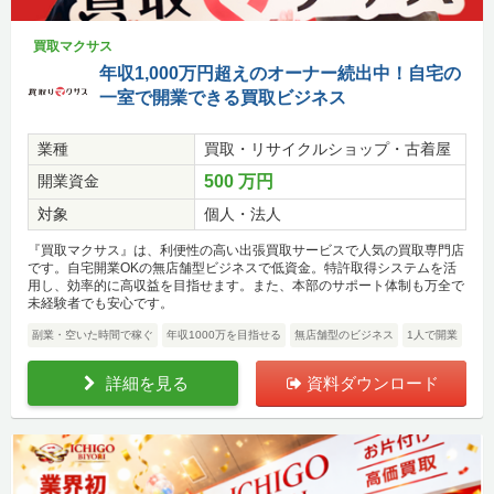
買取マクサス
年収1,000万円超えのオーナー続出中！自宅の
一室で開業できる買取ビジネス
業種
買取・リサイクルショップ・古着屋
開業資金
500 万円
対象
個人・法人
『買取マクサス』は、利便性の高い出張買取サービスで人気の買取専門店
です。自宅開業OKの無店舗型ビジネスで低資金。特許取得システムを活
用し、効率的に高収益を目指せます。また、本部のサポート体制も万全で
未経験者でも安心です。
副業・空いた時間で稼ぐ
年収1000万を目指せる
無店舗型のビジネス
1人で開業
詳細を見る
資料ダウンロード