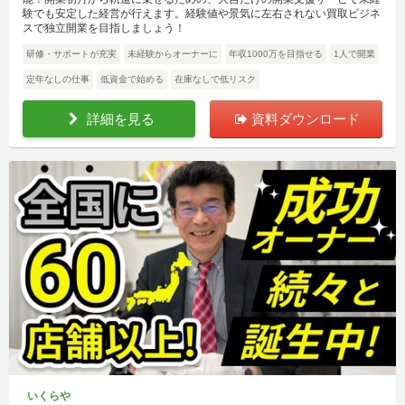
験でも安定した経営が行えます。経験値や景気に左右されない買取ビジネ
スで独立開業を目指しましょう！
研修・サポートが充実
未経験からオーナーに
年収1000万を目指せる
1人で開業
定年なしの仕事
低資金で始める
在庫なしで低リスク
詳細を見る
資料ダウンロード
いくらや