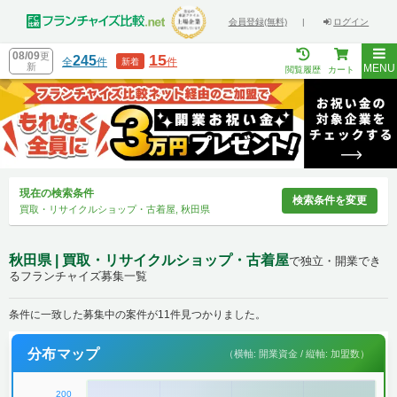
会員登録(無料)
|
ログイン
08/09
更
15
245
全
件
件
新着
新
MENU
閲覧履歴
カート
現在の検索条件
検索条件を変更
買取・リサイクルショップ・古着屋, 秋田県
秋田県 | 買取・リサイクルショップ・古着屋
で独立・開業でき
るフランチャイズ募集一覧
条件に一致した募集中の案件が11件見つかりました。
分布マップ
（横軸: 開業資金 / 縦軸: 加盟数）
200