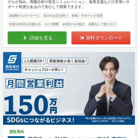
デルが強み。商圏分析や収支シミュレーション、集客支援などの手厚いサ
ポート制度があるので安心して開業できます。
未経験からオーナーに
自分のお店を持つ
研修・サポートが充実
年収1000万を目指せる
1人で開業
40代からの独立
在庫なしで低リスク
詳細を見る
資料ダウンロード
買取専科