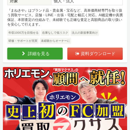
対象
個人・法人
『まねきや』はブランド品・貴金属・宝石など、高単価商材専門を取り扱
う買取サービス。店舗・LINE・出張・宅配と幅広く対応。AI鑑定機や真贋
保証、本部査定の仕組みで、未経験でも正確な査定と高額商品の取り扱い
を安心して行えます。
年収1000万を目指せる
在庫なしで低リスク
法人の新規事業向け
研修・サポートが充実
未経験からオーナーに
詳細を見る
資料ダウンロード