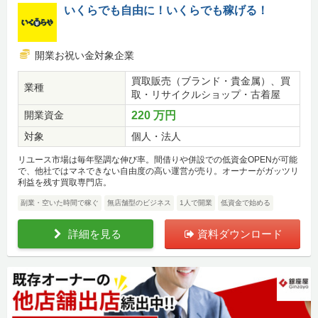
いくらでも自由に！いくらでも稼げる！
開業お祝い金対象企業
買取販売（ブランド・貴金属）、買
業種
取・リサイクルショップ・古着屋
開業資金
220 万円
対象
個人・法人
リユース市場は毎年堅調な伸び率。間借りや併設での低資金OPENが可能
で、他社ではマネできない自由度の高い運営が売り。オーナーがガッツリ
利益を残す買取専門店。
副業・空いた時間で稼ぐ
無店舗型のビジネス
1人で開業
低資金で始める
詳細を見る
資料ダウンロード