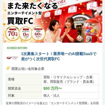
ICHIGO BIYORI
1次募集スタート！業界唯一のAI搭載SaaSで
差がつく次世代買取FC
開業お祝い金対象企業
買取・リサイクルショップ・古着
業種
屋、買取販売（ブランド・貴金属）
開業資金
900 万円〜
対象
個人・法人
従来の買取店のイメージを超えた「エンターテインメント型買取」を目指