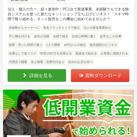
法人・個人の方々、続々参加中！PC1台で新規事業。未経験でもできる独
自システムを使った新たなネットショップ立ち上げビジネス！「スキマ時
間で取り組める」ネット販売をこの機会に始めてみませんか？
未経験からオーナーに
有名フランチャイズで独立
法人の新規事業向け
手に職を付ける
女性が活躍
夫婦で独立
自由な時間に働く
定年なしの仕事
副業・空いた時間で稼ぐ
1人で開業
40代からの独立
無店舗型のビジネス
在庫なしで低リスク
年収1000万を目指せる
低資金で始める
お客様に感謝される
代理店で開業
売上保障・営業代行あり
自分のお店を持つ
詳細を見る
資料ダウンロード