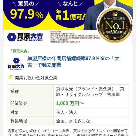
「買取大吉」
加盟店様の年間店舗継続率97.9％※の「大
吉」で独立開業
開業お祝い金対象企業
買取販売（ブランド・貴金属）、買
業種
取・リサイクルショップ・古着屋
開業資金
1,000 万円〜
対象
個人・法人
募集地域
全国、さまざまな...
需要が拡大し続けているリユース業界。買取大吉は低リスクでの開業が可
能！開業初月から軌道に乗せるための、大吉だけの開業支援サービで未経