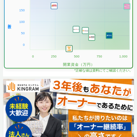
150
100
加盟数
50
0
0
250
500
750
1,000
開業資金（万円）
*正確な値は資料にてご確認ください。