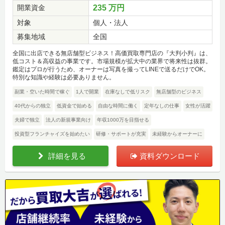
開業資金
235 万円
対象
個人・法人
募集地域
全国
全国に出店できる無店舗型ビジネス！高価買取専門店の『大判小判』は、
低コスト＆高収益の事業です。市場規模が拡大中の業界で将来性は抜群。
鑑定はプロが行うため、オーナーは写真を撮ってLINEで送るだけでOK。
特別な知識や経験は必要ありません。
副業・空いた時間で稼ぐ
1人で開業
在庫なしで低リスク
無店舗型のビジネス
40代からの独立
低資金で始める
自由な時間に働く
定年なしの仕事
女性が活躍
夫婦で独立
法人の新規事業向け
年収1000万を目指せる
投資型フランチャイズを始めたい
研修・サポートが充実
未経験からオーナーに
詳細を見る
資料ダウンロード