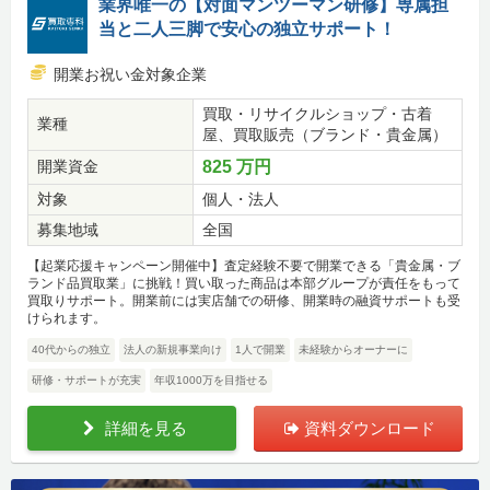
業界唯一の【対面マンツーマン研修】専属担
当と二人三脚で安心の独立サポート！
開業お祝い金対象企業
買取・リサイクルショップ・古着
業種
屋、買取販売（ブランド・貴金属）
開業資金
825 万円
対象
個人・法人
募集地域
全国
【起業応援キャンペーン開催中】査定経験不要で開業できる「貴金属・ブ
ランド品買取業」に挑戦！買い取った商品は本部グループが責任をもって
買取りサポート。開業前には実店舗での研修、開業時の融資サポートも受
けられます。
40代からの独立
法人の新規事業向け
1人で開業
未経験からオーナーに
研修・サポートが充実
年収1000万を目指せる
詳細を見る
資料ダウンロード