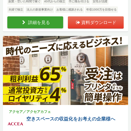
副業・空いた時間で稼ぐ
40代からの独立
手に職を付ける
女性が活躍
夫婦で独立
法人の新規事業向け
お客様に感謝される
年収1000万を目指せる
詳細を見る
資料ダウンロード
アクセア／アクセアカフェ
空きスペースの収益化をお考えの企業様へ