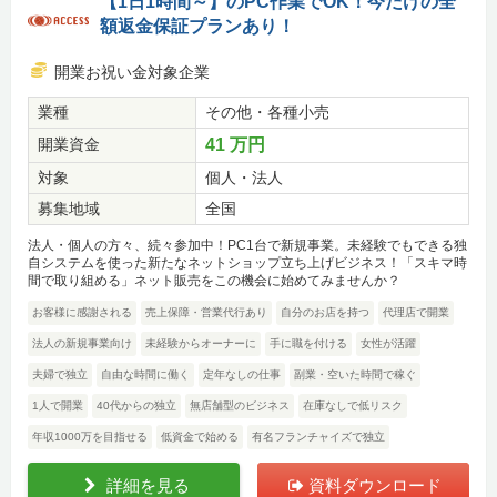
【1日1時間～】のPC作業でOK！今だけの全
額返金保証プランあり！
開業お祝い金対象企業
業種
その他・各種小売
開業資金
41 万円
対象
個人・法人
募集地域
全国
法人・個人の方々、続々参加中！PC1台で新規事業。未経験でもできる独
自システムを使った新たなネットショップ立ち上げビジネス！「スキマ時
間で取り組める」ネット販売をこの機会に始めてみませんか？
お客様に感謝される
売上保障・営業代行あり
自分のお店を持つ
代理店で開業
法人の新規事業向け
未経験からオーナーに
手に職を付ける
女性が活躍
夫婦で独立
自由な時間に働く
定年なしの仕事
副業・空いた時間で稼ぐ
1人で開業
40代からの独立
無店舗型のビジネス
在庫なしで低リスク
年収1000万を目指せる
低資金で始める
有名フランチャイズで独立
詳細を見る
資料ダウンロード