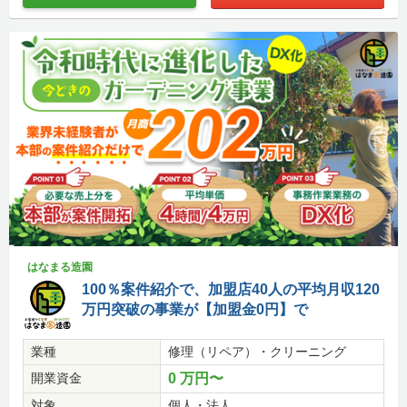
はなまる造園
100％案件紹介で、加盟店40人の平均月収120
万円突破の事業が【加盟金0円】で
業種
修理（リペア）・クリーニング
開業資金
0 万円〜
対象
個人・法人