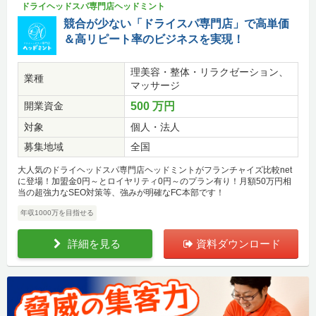
ドライヘッドスパ専門店ヘッドミント
競合が少ない「ドライスパ専門店」で高単価
＆高リピート率のビジネスを実現！
理美容・整体・リラクゼーション、
業種
マッサージ
開業資金
500 万円
対象
個人・法人
募集地域
全国
大人気のドライヘッドスパ専門店ヘッドミントがフランチャイズ比較net
に登場！加盟金0円～とロイヤリティ0円～のプラン有り！月額50万円相
当の超強力なSEO対策等、強みが明確なFC本部です！
年収1000万を目指せる
詳細を見る
資料ダウンロード