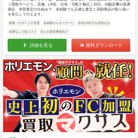
う買取サービス。店舗・LINE・出張・宅配と幅広く対応。AI鑑定機や真贋
保証、本部査定の仕組みで、未経験でも正確な査定と高額商品の取り扱い
を安心して行えます。
研修・サポートが充実
未経験からオーナーに
年収1000万を目指せる
在庫なしで低リスク
法人の新規事業向け
詳細を見る
資料ダウンロード