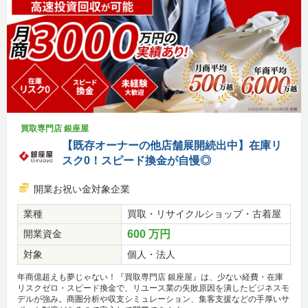
買取専門店 銀座屋
【既存オーナーの他店舗展開続出中】在庫リ
スク0！スピード換金が自慢◎
開業お祝い金対象企業
業種
買取・リサイクルショップ・古着屋
開業資金
600 万円
対象
個人・法人
年商億超えも夢じゃない！『買取専門店 銀座屋』は、少ない経費・在庫
リスクゼロ・スピード換金で、リユース業の失敗原因を潰したビジネスモ
デルが強み。商圏分析や収支シミュレーション、集客支援などの手厚いサ