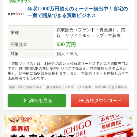
買取マクサス
年収1,000万円超えのオーナー続出中！自宅の
一室で開業できる買取ビジネス
買取販売（ブランド・貴金属）、買
業種
取・リサイクルショップ・古着屋
開業資金
500 万円
対象
個人・法人
『買取マクサス』は、利便性の高い出張買取サービスで人気の買取専門店
です。自宅開業OKの無店舗型ビジネスで低資金。特許取得システムを活
用し、効率的に高収益を目指せます。また、本部のサポート体制も万全で
未経験者でも安心です。
副業・空いた時間で稼ぐ
無店舗型のビジネス
1人で開業
年収1000万を目指せる
詳細を見る
資料ダウンロード