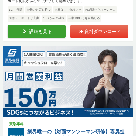
ポート制度があるので安心して開業できます。
1人で開業
自分のお店を持つ
在庫なしで低リスク
未経験からオーナーに
研修・サポートが充実
40代からの独立
年収1000万を目指せる
詳細を見る
資料ダウンロード
買取専科
業界唯一の【対面マンツーマン研修】専属担