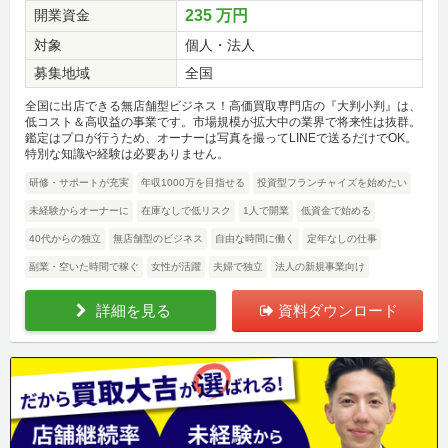
開業資金
235 万円
対象
個人・法人
募集地域
全国
全国に出店できる無店舗型ビジネス！高価買取専門店の『大判小判』は、
低コスト＆高収益の事業です。市場規模が拡大中の業界で将来性は抜群。
鑑定はプロが行うため、オーナーは写真を撮ってLINEで送るだけでOK。
特別な知識や経験は必要ありません。
研修・サポートが充実
年収1000万を目指せる
投資型フランチャイズを始めたい
未経験からオーナーに
在庫なしで低リスク
1人で開業
低資金で始める
40代からの独立
無店舗型のビジネス
自由な時間に働く
定年なしの仕事
副業・空いた時間で稼ぐ
女性が活躍
夫婦で独立
法人の新規事業向け
詳細を見る
資料ダウンロード