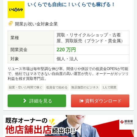
いくらでも自由に！いくらでも稼げる！
開業お祝い金対象企業
買取・リサイクルショップ・古着
業種
屋、買取販売（ブランド・貴金属）
開業資金
220 万円
対象
個人・法人
リユース市場は毎年堅調な伸び率。間借りや併設での低資金OPENが可能
で、他社ではマネできない自由度の高い運営が売り。オーナーがガッツリ
利益を残す買取専門店。
副業・空いた時間で稼ぐ
低資金で始める
無店舗型のビジネス
1人で開業
詳細を見る
資料ダウンロード