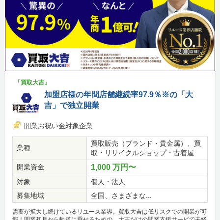
「買取大吉」
加盟店様の年間店舗継続率97.9％※の「大
吉」で独立開業
開業お祝い金対象企業
買取販売（ブランド・貴金属）、買
業種
取・リサイクルショップ・古着屋
開業資金
1,000 万円〜
対象
個人・法人
募集地域
全国、さまざまな...
需要が拡大し続けているリユース業界。買取大吉は低リスクでの開業が可
能！開業初月から軌道に乗せるための、大吉だけの開業支援サービで未経