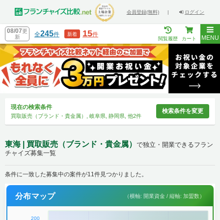
会員登録(無料)
|
ログイン
08/07
更
15
245
全
件
件
新着
新
MENU
閲覧履歴
カート
現在の検索条件
検索条件を変更
買取販売（ブランド・貴金属）, 岐阜県, 静岡県, 他2件
東海 | 買取販売（ブランド・貴金属）
で独立・開業できるフラン
チャイズ募集一覧
条件に一致した募集中の案件が11件見つかりました。
分布マップ
（横軸: 開業資金 / 縦軸: 加盟数）
200