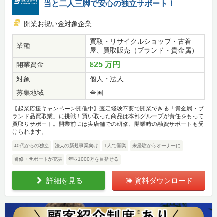
当と二人三脚で安心の独立サポート！
開業お祝い金対象企業
買取・リサイクルショップ・古着
業種
屋、買取販売（ブランド・貴金属）
開業資金
825 万円
対象
個人・法人
募集地域
全国
【起業応援キャンペーン開催中】査定経験不要で開業できる「貴金属・ブ
ランド品買取業」に挑戦！買い取った商品は本部グループが責任をもって
買取りサポート。開業前には実店舗での研修、開業時の融資サポートも受
けられます。
40代からの独立
法人の新規事業向け
1人で開業
未経験からオーナーに
研修・サポートが充実
年収1000万を目指せる
詳細を見る
資料ダウンロード