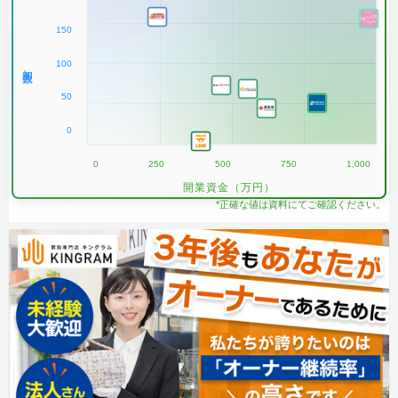
150
100
加盟数
50
0
0
250
500
750
1,000
開業資金（万円）
*正確な値は資料にてご確認ください。