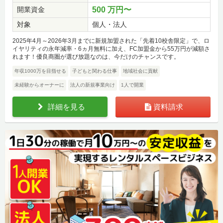
開業資金
500 万円〜
対象
個人・法人
2025年4月～2026年3月までに新規加盟された「先着10校舎限定」で、ロ
イヤリティの永年減率・6ヵ月無料に加え、FC加盟金から55万円が減額さ
れます！優良商圏が選び放題なのは、今だけのチャンスです。
年収1000万を目指せる
子どもと関わる仕事
地域社会に貢献
未経験からオーナーに
法人の新規事業向け
1人で開業
詳細を見る
資料請求