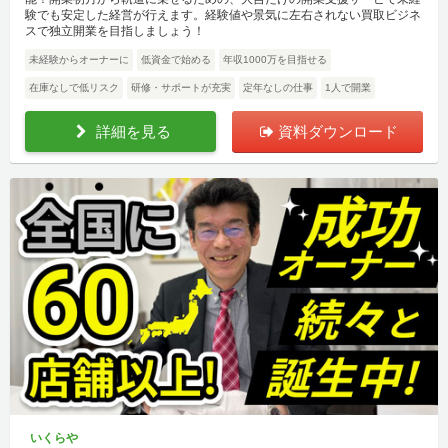
験でも安定した経営が行えます。経験値や景気に左右されない買取ビジネ
スで独立開業を目指しましょう！
未経験からオーナーに
低資金で始める
年収1000万を目指せる
在庫なしで低リスク
研修・サポートが充実
定年なしの仕事
1人で開業
詳細を見る
資料ダウンロード
いくらや