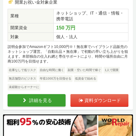
開業お祝い金対象企業
ネットショップ、IT・通信・情報・
業種
携帯電話
開業資金
150 万円
対象
個人・法人
説明会参加でAmazonギフト10,000円※！無在庫でハイブランド品販売の
ネットショップ運営。「自動出品 × 無在庫」で初動の早い立ち上がりを狙
えます。本部独自の仕入れ網と専任サポートにより、時間や場所自由に月
商100万円を目指せます。
在庫なしで低リスク
自由な時間に働く
副業・空いた時間で稼ぐ
1人で開業
無店舗型のビジネス
年収1000万を目指せる
低資金で始める
未経験からオーナーに
詳細を見る
資料ダウンロード