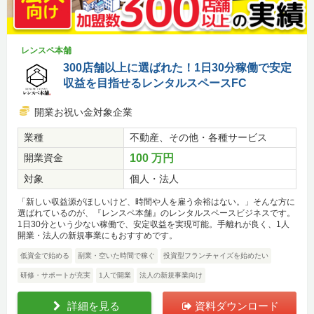
レンスペ本舗
300店舗以上に選ばれた！1日30分稼働で安定
収益を目指せるレンタルスペースFC
開業お祝い金対象企業
業種
不動産、その他・各種サービス
開業資金
100 万円
対象
個人・法人
「新しい収益源がほしいけど、時間や人を雇う余裕はない。」そんな方に
選ばれているのが、『レンスペ本舗』のレンタルスペースビジネスです。
1日30分という少ない稼働で、安定収益を実現可能。手離れが良く、1人
開業・法人の新規事業にもおすすめです。
低資金で始める
副業・空いた時間で稼ぐ
投資型フランチャイズを始めたい
研修・サポートが充実
1人で開業
法人の新規事業向け
詳細を見る
資料ダウンロード