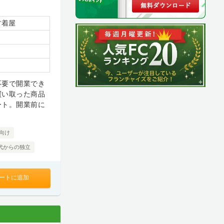
古着屋
不要で開業でき
買い取った商品
ート。開業前に
向け
0代からの独立
ートに追加