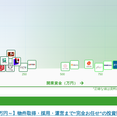
250
500
750
開業資金（万円）
*正確な値は資
0万円～】物件取得・採用・運営まで“完全お任せ”の投資