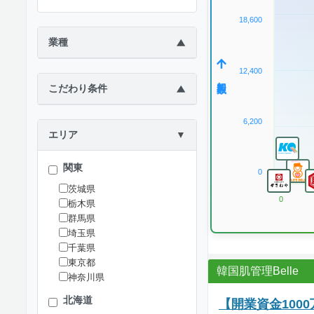
18,600
業種
▶
12,400
加盟数
こだわり条件
▶
6,200
エリア
▼
関東
0
茨城県
0
栃木県
群馬県
埼玉県
千葉県
東京都
韓国肌管理Belle
神奈川県
北海道
【開業資金100