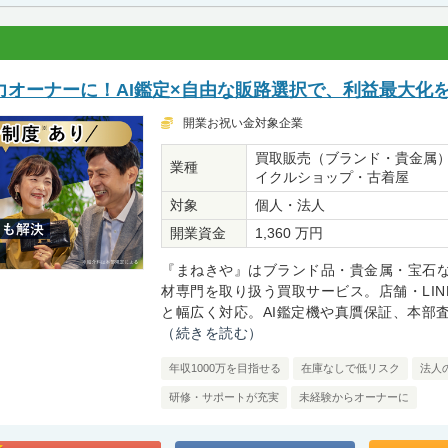
力オーナーに！AI鑑定×自由な販路選択で、利益最大化
開業お祝い金対象企業
買取販売（ブランド・貴金属
業種
イクルショップ・古着屋
対象
個人・法人
開業資金
1,360 万円
『まねきや』はブランド品・貴金属・宝石
材専門を取り扱う買取サービス。店舗・LIN
と幅広く対応。AI鑑定機や真贋保証、本部査定
（続きを読む）
年収1000万を目指せる
在庫なしで低リスク
法人
研修・サポートが充実
未経験からオーナーに