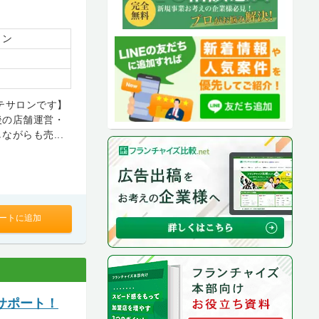
ョン
ステサロンです】
後の店舗運営・
がらも売...
ートに追加
サポート！