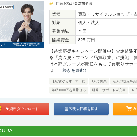
開業お祝い金対象企業
業種
買取・リサイクルショップ・
対象
個人・法人
募集地域
全国
開業資金
825 万円
【起業応援キャンペーン開催中】査定経験
る「貴金属・ブランド品買取業」に挑戦！
は本部グループが責任をもって買取りサポ
は...
（続きを読む）
未経験からオーナーに
1人で開業
法人の新規事業
年収1000万を目指せる
研修・サポートが充実
4
カ
資料ダウンロード
説明会日程を探す
URA