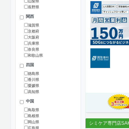
山梨県
長野県
関西
滋賀県
京都府
大阪府
兵庫県
奈良県
和歌山県
四国
徳島県
香川県
愛媛県
高知県
中国
鳥取県
島根県
岡山県
シミケア専門店SAK
広島県