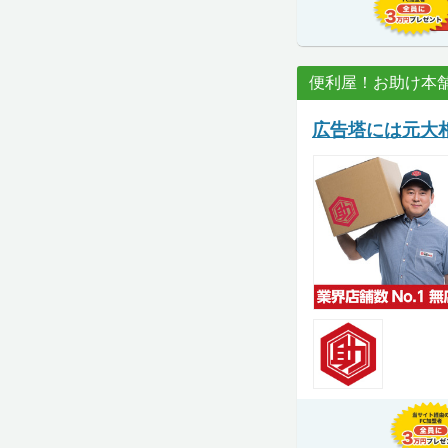
便利屋！お助け本
広告塔には元大