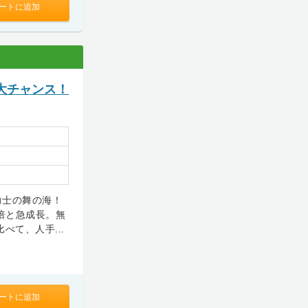
ートに追加
大チャンス！
力士の舞の海！
倍と急成長。無
べて、人手...
ートに追加