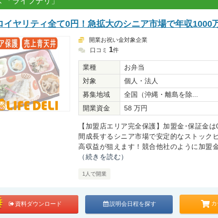
 「ライフデリ」
ロイヤリティ全て0円！急拡大のシニア市場で年収1000
開業お祝い金対象企業
1
口コミ
件
業種
お弁当
対象
個人・法人
募集地域
全国（沖縄・離島を除...
開業資金
58 万円
【加盟店エリア完全保護】加盟金･保証金は0
間成長するシニア市場で安定的なストック
高収益が狙えます！競合他社のように加盟金・
（続きを読む）
1人で開業
カ
資料ダウンロード
説明会日程を探す