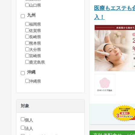
山口県
医療もエステも
九州
入！
福岡県
佐賀県
長崎県
熊本県
大分県
宮崎県
鹿児島県
沖縄
沖縄県
対象
個人
法人