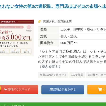
合わない女性の第3の選択肢。専門店ほぼゼロの市場へ
開業お祝い金対象企業
業種
エステ、理美容・整体・リラ
対象
個人・法人
開業資金
500 万円〜
『シミケア専門店SAKURA』は、シミ・そ
た専門店として6年間成長を続けるフランチ
の方でも属人性ゼロの仕組みで結果を出せる設
（続きを読む）
年収1000万を目指せる
1人で開業
未経験からオー
カ
資料ダウンロード
説明会日程を探す