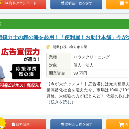
カ
資料ダウンロード
説明会日程を探す
舗
相撲力士の舞の海を起用！「便利屋！お助け本舗」今が
開業お祝い金対象企業
業種
ハウスクリーニング
対象
個人・法人
開業資金
99 万円
【今が大チャンス！】広告塔には元大相撲
超高齢化社会を迎えた今、市場は10年で10
資格、未経験の方がほとんど！ 依頼の数に比
（続きを読む）
カ
資料請求
説明会日程を探す