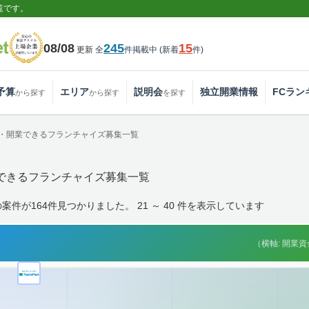
覧です。
08/08
245
15
更新
全
件掲載中
(
新着
件
)
予算
エリア
説明会
独立開業情報
FCラン
から探す
から探す
を探す
・開業できるフランチャイズ募集一覧
できるフランチャイズ募集一覧
件が164件見つかりました。 21 ～ 40 件を表示しています
（横軸: 開業資金