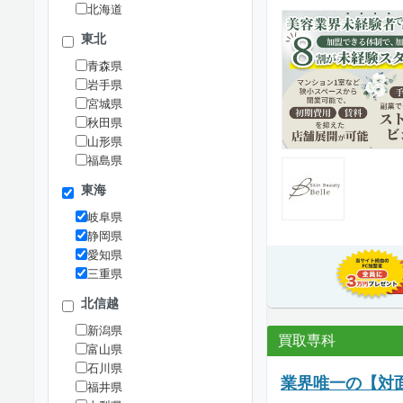
北海道
東北
青森県
岩手県
宮城県
秋田県
山形県
福島県
東海
岐阜県
静岡県
愛知県
三重県
北信越
新潟県
買取専科
富山県
石川県
業界唯一の【対
福井県