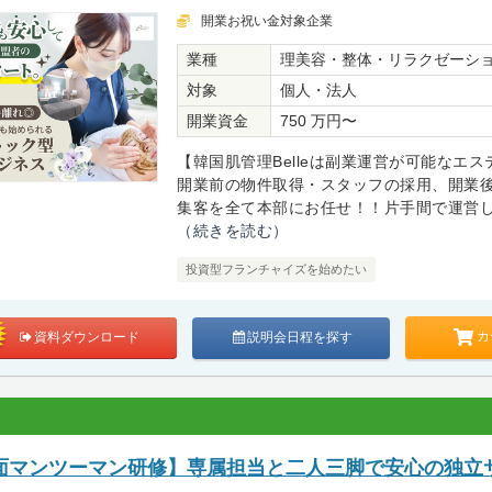
開業お祝い金対象企業
業種
理美容・整体・リラクゼーシ
対象
個人・法人
開業資金
750 万円〜
【韓国肌管理Belleは副業運営が可能なエ
開業前の物件取得・スタッフの採用、開業
集客を全て本部にお任せ！！片手間で運営しな
（続きを読む）
投資型フランチャイズを始めたい
カ
資料ダウンロード
説明会日程を探す
面マンツーマン研修】専属担当と二人三脚で安心の独立