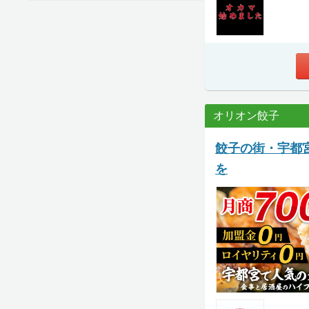
オリオン餃子
餃子の街・宇都
を