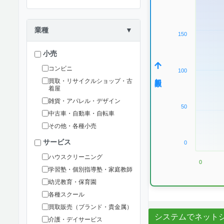
業種
▼
150
小売
コンビニ
100
加盟数
買取・リサイクルショップ・古
着屋
雑貨・アパレル・デザイン
50
中古車・自動車・自転車
その他・各種小売
サービス
0
ハウスクリーニング
0
学習塾・個別指導塾・家庭教師
幼児教育・保育園
各種スクール
買取販売（ブランド・貴金属）
システムでネット
介護・デイサービス