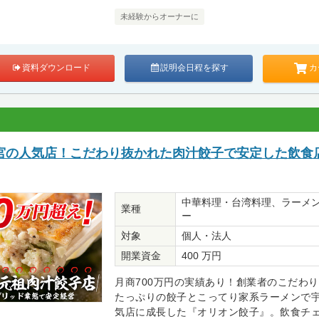
未経験からオーナーに
カ
資料ダウンロード
説明会日程を探す
宮の人気店！こだわり抜かれた肉汁餃子で安定した飲食
中華料理・台湾料理、ラーメ
業種
ー
対象
個人・法人
開業資金
400 万円
月商700万円の実績あり！創業者のこだわ
たっぷりの餃子とこってり家系ラーメンで
気店に成長した『オリオン餃子』。飲食チ