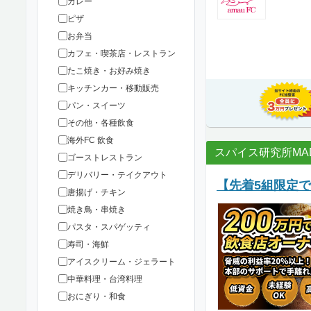
カレー
ピザ
お弁当
カフェ・喫茶店・レストラン
たこ焼き・お好み焼き
キッチンカー・移動販売
パン・スイーツ
その他・各種飲食
海外FC 飲食
スパイス研究所MAD
ゴーストレストラン
デリバリー・テイクアウト
【先着5組限定
唐揚げ・チキン
焼き鳥・串焼き
パスタ・スパゲッティ
寿司・海鮮
アイスクリーム・ジェラート
中華料理・台湾料理
おにぎり・和食