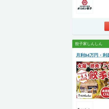
餃子家しんしん
月利94万円・利