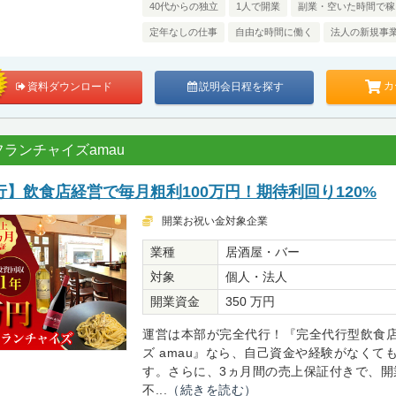
40代からの独立
1人で開業
副業・空いた時間で稼
定年なしの仕事
自由な時間に働く
法人の新規事
カ
資料ダウンロード
説明会日程を探す
ランチャイズamau
】飲食店経営で毎月粗利100万円！期待利回り120%
開業お祝い金対象企業
業種
居酒屋・バー
対象
個人・法人
開業資金
350 万円
運営は本部が完全代行！『完全代行型飲食
ズ amau』なら、自己資金や経験がなくて
す。さらに、3ヵ月間の売上保証付きで、開
不...
（続きを読む）