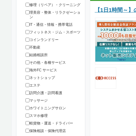
修理（リペア）・クリーニング
【1日1時間～】
理美容・整体・リラクゼーショ
ン
IT・通信・情報・携帯電話
フィットネス・ジム・スポーツ
コインランドリー
不動産
結婚相談所
その他・各種サービス
海外FC サービス
ネットショップ
エステ
訪問介護・訪問看護
マッサージ
ホワイトニングサロン
スマホ修理
軽貨物・運送・ドライバー
保険相談・保険代理店