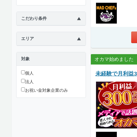
こだわり条件
▶
エリア
▶
対象
オカマ始めました
未経験で月利益3
個人
法人
お祝い金対象企業のみ