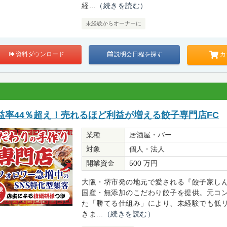
経...
（続きを読む）
未経験からオーナーに
カ
資料ダウンロード
説明会日程を探す
益率44％超え！売れるほど利益が増える餃子専門店FC
業種
居酒屋・バー
対象
個人・法人
開業資金
500 万円
大阪・堺市発の地元で愛される『餃子家し
国産・無添加のこだわり餃子を提供。元コ
た「勝てる仕組み」により、未経験でも低
きま...
（続きを読む）