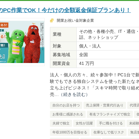
のPC作業でOK！今だけの全額返金保証プランあり！
開業お祝い金対象企業
その他・各種小売、IT・通信
業種
話、ネットショップ
対象
個人・法人
募集地域
全国
開業資金
41 万円
法人・個人の方々、続々参加中！PC1台で
験でもできる独自システムを使った新たな
立ち上げビジネス！「スキマ時間で取り組
売...
（続きを読む）
自分のお店を持つ
売上保障・営業代行あり
代理
お客様に感謝される
有名フランチャイズで独立
夫婦で独立
女性が活躍
手に職を付ける
未経
年収1000万を目指せる
在庫なしで低リスク
無店