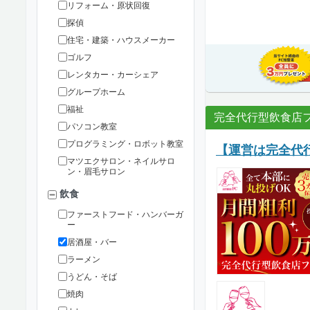
リフォーム・原状回復
探偵
住宅・建築・ハウスメーカー
ゴルフ
レンタカー・カーシェア
グループホーム
福祉
完全代行型飲食店フ
パソコン教室
プログラミング・ロボット教室
【運営は完全代行
マツエクサロン・ネイルサロ
ン・眉毛サロン
飲食
ファーストフード・ハンバーガ
ー
居酒屋・バー
ラーメン
うどん・そば
焼肉