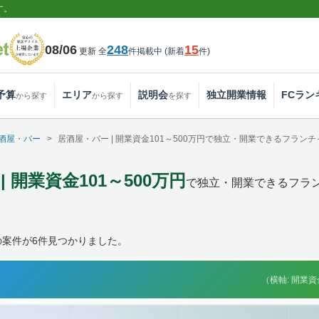
す。
08/06
248
15
更新
全
件掲載中
(
新着
件
)
予算
エリア
説明会
独立開業情報
FCラン
から探す
から探す
を探す
酒屋・バー
居酒屋・バー | 開業資金101～500万円で独立・開業できるフラン
 開業資金101～500万円
で独立・開業できるフラ
の案件が6件見つかりました。
（横軸: 開業資金