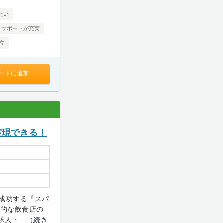
たい
・サポートが充実
独立
ートに追加
実現できる！
成功する『スパ
般的な飲食店の
人・...
（続き