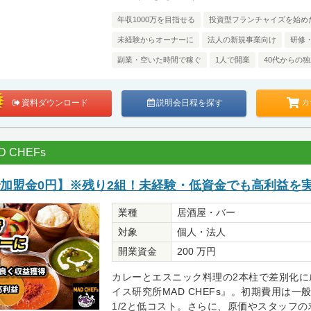
年収1000万を目指せる
投資型フランチャイズを始め
未経験からオーナーに
法人の新規事業向け
研修
副業・空いた時間で稼ぐ
1人で開業
40代からの
カ
資料ダウンロード
説明会日程を探す
 CHEFs
で加盟金0円】※残り2組！未経験・低資金でも高利益を
業種
居酒屋・バー
対象
個人・法人
開業資金
200 万円
カレーとエスニック料理の2本柱で差別化に
イス研究所MAD CHEFs』。初期費用は一
1/2と低コスト。さらに、原価やスタッフの求