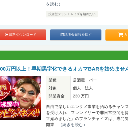
を読む）
投資型フランチャイズを始めたい
カ
資料ダウンロード
説明会日程を探す
00万円以上！早期黒字化できるオカマBARを始めませ
業種
居酒屋・バー
対象
個人・法人
開業資金
230 万円
自由で楽しいエンタメ事業を始めるチャン
を受け入れ、フレンドリーで非日常空間を
マ始めました』のフランチャイズは、専門
開業...
（続きを読む）