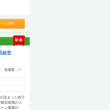
ートに追加
新
着
店経営
ン、居酒屋・バ
りが詰まった肉汁
宇都宮屈指の人
ェーン展開の