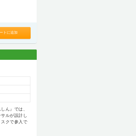
ートに追加
んしん』では、
ンサルが設計し
リスクで参入で