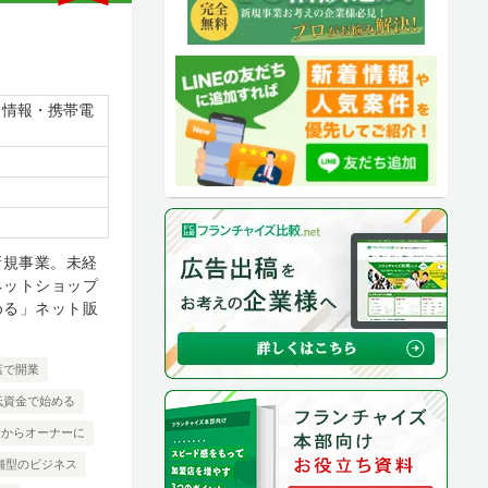
・情報・携帯電
新規事業。未経
ネットショップ
める」ネット販
店で開業
低資金で始める
験からオーナーに
舗型のビジネス