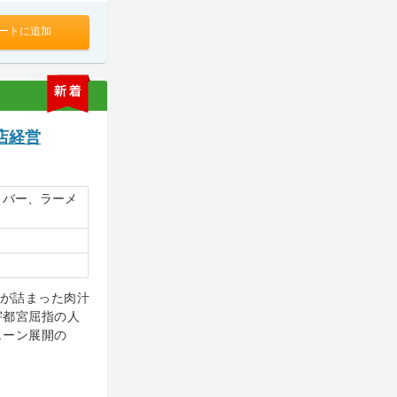
ートに追加
新
着
店経営
・バー、ラーメ
りが詰まった肉汁
宇都宮屈指の人
ェーン展開の