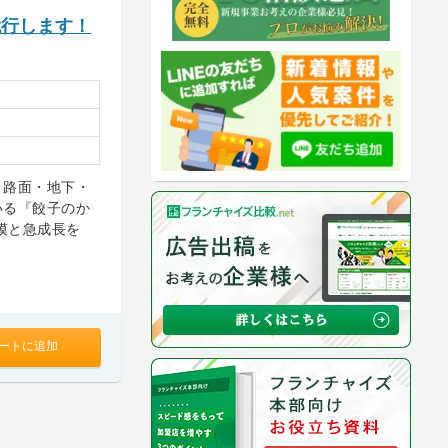
代行します！
、路面・地下・
いる『餃子のか
模と急成長を
ートに追加