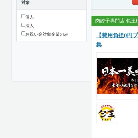
対象
個人
肉餃子専門店 包王P
法人
お祝い金対象企業のみ
【費用負担0円
集