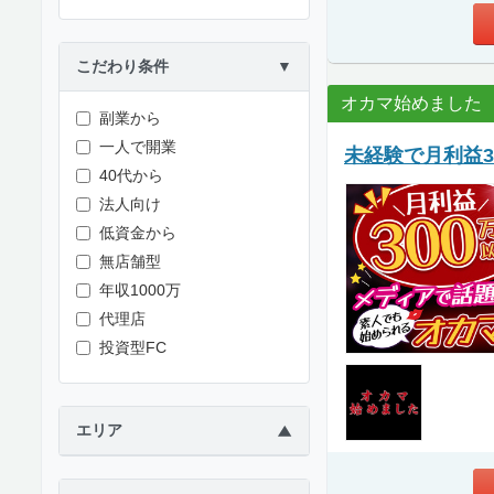
こだわり条件
▼
オカマ始めました
副業から
一人で開業
未経験で月利益3
40代から
法人向け
低資金から
無店舗型
年収1000万
代理店
投資型FC
エリア
▶