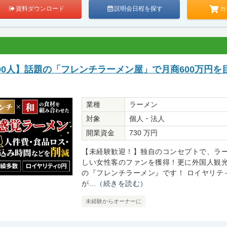
カ
資料ダウンロード
説明会日程を探す
00人】話題の「フレンチラーメン屋」で月商600万円を
業種
ラーメン
対象
個人・法人
開業資金
730 万円
【未経験歓迎！】独自のコンセプトで、ラ
しい女性客のファンを獲得！更に外国人観
の『フレンチラーメン』です！ ロイヤリテ
が...
（続きを読む）
未経験からオーナーに