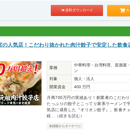
カ
資料ダウンロード
宮の人気店！こだわり抜かれた肉汁餃子で安定した飲食
中華料理・台湾料理、居酒屋
業種
ン
対象
個人・法人
開業資金
400 万円
月商700万円の実績あり！創業者のこだわ
たっぷりの餃子とこってり家系ラーメンで
気店に成長した『オリオン餃子』。飲食チ
経...
（続きを読む）
未経験からオーナーに