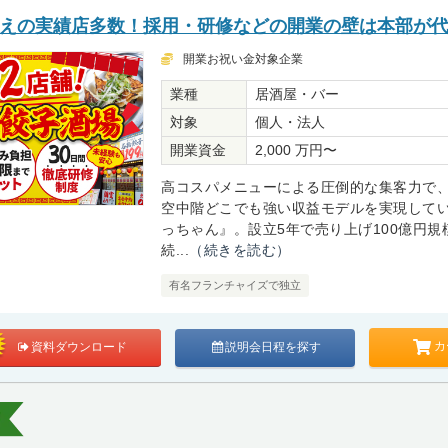
円超えの実績店多数！採用・研修などの開業の壁は本部が
開業お祝い金対象企業
業種
居酒屋・バー
対象
個人・法人
開業資金
2,000 万円〜
高コスパメニューによる圧倒的な集客力で
空中階どこでも強い収益モデルを実現して
っちゃん』。設立5年で売り上げ100億円規
続...
（続きを読む）
有名フランチャイズで独立
カ
資料ダウンロード
説明会日程を探す