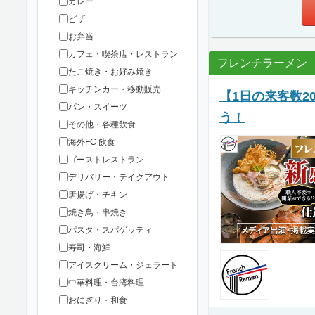
カレー
ピザ
お弁当
カフェ・喫茶店・レストラン
フレンチラーメン
たこ焼き・お好み焼き
キッチンカー・移動販売
【1日の来客数2
パン・スイーツ
う！
その他・各種飲食
海外FC 飲食
ゴーストレストラン
デリバリー・テイクアウト
唐揚げ・チキン
焼き鳥・串焼き
パスタ・スパゲッティ
寿司・海鮮
アイスクリーム・ジェラート
中華料理・台湾料理
おにぎり・和食