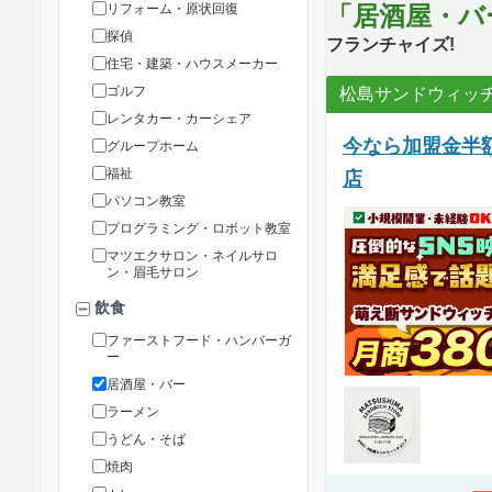
リフォーム・原状回復
「居酒屋・バ
探偵
フランチャイズ!
住宅・建築・ハウスメーカー
ゴルフ
松島サンドウィッ
レンタカー・カーシェア
今なら加盟金半
グループホーム
福祉
店
パソコン教室
プログラミング・ロボット教室
マツエクサロン・ネイルサロ
ン・眉毛サロン
飲食
ファーストフード・ハンバーガ
ー
居酒屋・バー
ラーメン
うどん・そば
焼肉