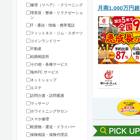
修理（リペア）・クリーニング
月商1,000万
理美容・整体・リラクゼーショ
ン
IT・通信・情報・携帯電話
フィットネス・ジム・スポーツ
コインランドリー
不動産
結婚相談所
その他・各種サービス
海外FC サービス
ネットショップ
エステ
訪問介護・訪問看護
マッサージ
ホワイトニングサロン
スマホ修理
軽貨物・運送・ドライバー
保険相談・保険代理店