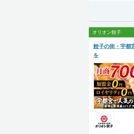
オリオン餃子
餃子の街・宇都
を