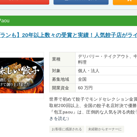
aou
プランも】20年以上数々の受賞と実績！人気餃子店がラ
デリバリー・テイクアウト、
業種
料理
対象
個人・法人
募集地域
全国
開業資金
60 万円
世界で初めて餃子でモンドセレクション金賞
取材200回以上、全国の餃子名店対決で優
『包王paou』は、圧倒的な人気を誇る肉餃子
きを読む）
お客様に感謝される
未経験からオーナーに