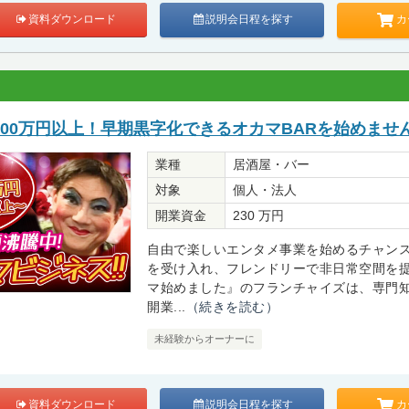
カ
資料ダウンロード
説明会日程を探す
00万円以上！早期黒字化できるオカマBARを始めませ
業種
居酒屋・バー
対象
個人・法人
開業資金
230 万円
自由で楽しいエンタメ事業を始めるチャン
を受け入れ、フレンドリーで非日常空間を
マ始めました』のフランチャイズは、専門
開業...
（続きを読む）
未経験からオーナーに
カ
資料ダウンロード
説明会日程を探す