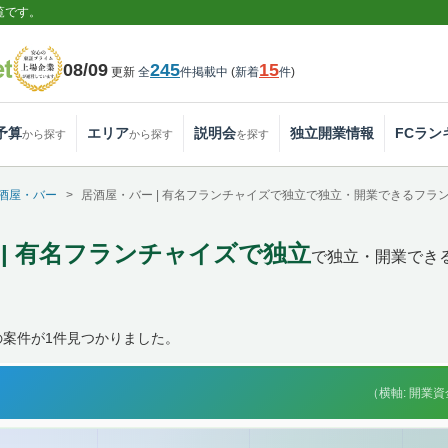
覧です。
08/09
245
15
更新
全
件掲載中
(
新着
件
)
予算
エリア
説明会
独立開業情報
FCラン
から探す
から探す
を探す
酒屋・バー
居酒屋・バー | 有名フランチャイズで独立で独立・開業できるフラ
 | 有名フランチャイズで独立
で独立・開業でき
の案件が1件見つかりました。
（横軸: 開業資金