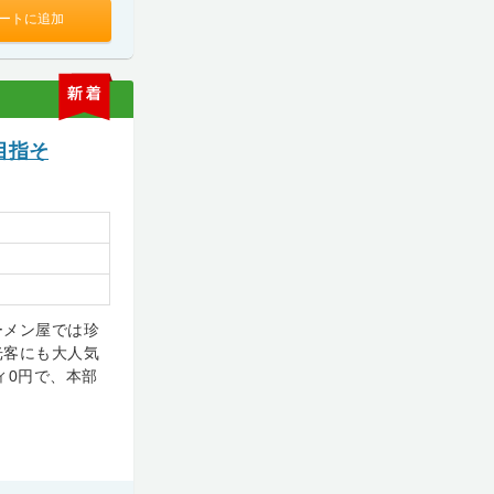
ートに追加
新
着
目指そ
ーメン屋では珍
光客にも大人気
ィ0円で、本部