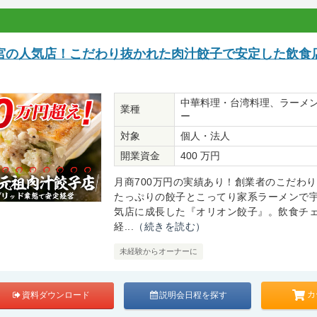
宮の人気店！こだわり抜かれた肉汁餃子で安定した飲食
中華料理・台湾料理、ラーメ
業種
ー
対象
個人・法人
開業資金
400 万円
月商700万円の実績あり！創業者のこだわ
たっぷりの餃子とこってり家系ラーメンで
気店に成長した『オリオン餃子』。飲食チ
経...
（続きを読む）
未経験からオーナーに
カ
資料ダウンロード
説明会日程を探す