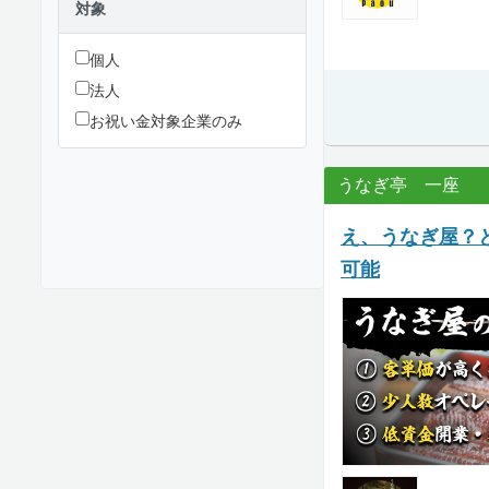
対象
個人
法人
お祝い金対象企業のみ
うなぎ亭 一座
え、うなぎ屋？
可能