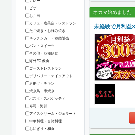
カレー
ピザ
オカマ始めました
お弁当
カフェ・喫茶店・レストラン
未経験で月利益3
たこ焼き・お好み焼き
キッチンカー・移動販売
パン・スイーツ
その他・各種飲食
海外FC 飲食
ゴーストレストラン
デリバリー・テイクアウト
唐揚げ・チキン
焼き鳥・串焼き
パスタ・スパゲッティ
寿司・海鮮
アイスクリーム・ジェラート
中華料理・台湾料理
おにぎり・和食