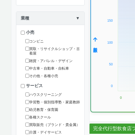
業種
▼
150
小売
コンビニ
100
加盟数
買取・リサイクルショップ・古
着屋
雑貨・アパレル・デザイン
50
中古車・自動車・自転車
その他・各種小売
サービス
0
ハウスクリーニング
0
学習塾・個別指導塾・家庭教師
幼児教育・保育園
各種スクール
買取販売（ブランド・貴金属）
完全代行型飲食店フ
介護・デイサービス