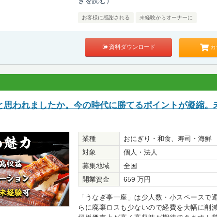
きを読む）
お客様に感謝される
未経験からオーナーに
カ
資料ダウンロード
と思われましたか。今の時代に勝てるポイントが凝縮。
業種
おにぎり・和食、寿司・海鮮
対象
個人・法人
募集地域
全国
開業資金
659 万円
「うなぎ亭一座」は少人数・小スペースで
らに廃棄ロスも少ないので経費を大幅に削