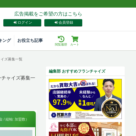
広告掲載をご希望の方はこちら
ログイン
会員登録
キング
お役立ち記事
閲覧履歴
カート
ャイズ募集一覧
編集部 おすすめフランチャイズ
ンチャイズ募集一
 / 縦軸: 加盟数）