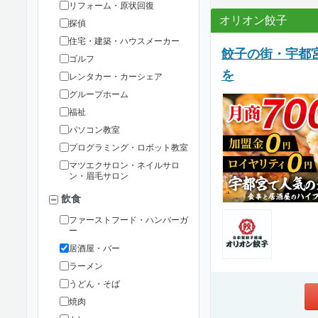
リフォーム・原状回復
オリオン餃子
探偵
住宅・建築・ハウスメーカー
餃子の街・宇都
ゴルフ
を
レンタカー・カーシェア
グループホーム
福祉
パソコン教室
プログラミング・ロボット教室
マツエクサロン・ネイルサロ
ン・眉毛サロン
飲食
ファーストフード・ハンバーガ
ー
居酒屋・バー
ラーメン
うどん・そば
焼肉