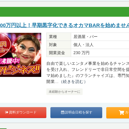
00万円以上！早期黒字化できるオカマBARを始めませ
業種
居酒屋・バー
対象
個人・法人
開業資金
230 万円
自由で楽しいエンタメ事業を始めるチャン
を受け入れ、フレンドリーで非日常空間を
マ始めました』のフランチャイズは、専門
開業...
（続きを読む）
未経験からオーナーに
カ
資料ダウンロード
説明会日程を探す