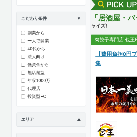
「居酒屋・バ
こだわり条件
▼
ャイズ!
副業から
肉餃子専門店 包王P
一人で開業
40代から
【費用負担0円
法人向け
集
低資金から
無店舗型
年収1000万
代理店
投資型FC
エリア
▶