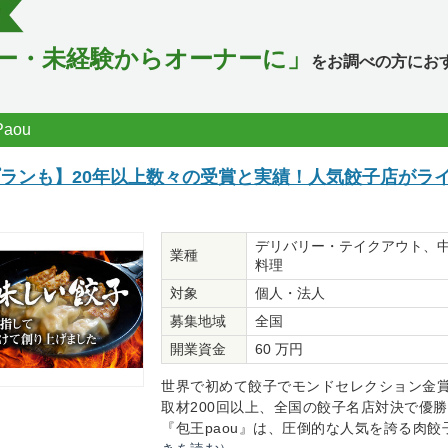
ー・未経験からオーナーに」
をお調べの方にお
aou
プランも】20年以上数々の受賞と実績！人気餃子店がラ
デリバリー・テイクアウト、
業種
料理
対象
個人・法人
募集地域
全国
開業資金
60 万円
世界で初めて餃子でモンドセレクション金賞
取材200回以上、全国の餃子名店対決で優
『包王paou』は、圧倒的な人気を誇る肉餃子