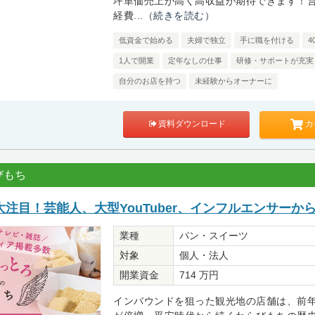
坪単価売上が高く高収益が期待できます！
経費...
（続きを読む）
低資金で始める
夫婦で独立
手に職を付ける
4
1人で開業
定年なしの仕事
研修・サポートが充実
自分のお店を持つ
未経験からオーナーに
カ
資料ダウンロード
びもち
注目！芸能人、大型YouTuber、インフルエンサーか
業種
パン・スイーツ
対象
個人・法人
開業資金
714 万円
インバウンドを狙った観光地の店舗は、前