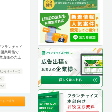
店フランチャイ
も開業可能で
業直後の売上
験からオーナーに
ぐ
たい
ートに追加