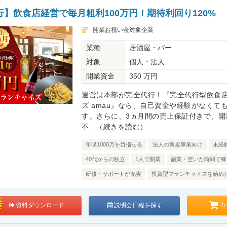
】飲食店経営で毎月粗利100万円！期待利回り120%
開業お祝い金対象企業
業種
居酒屋・バー
対象
個人・法人
開業資金
350 万円
運営は本部が完全代行！『完全代行型飲食
ズ amau』なら、自己資金や経験がなくて
す。さらに、3ヵ月間の売上保証付きで、開
不...
（続きを読む）
年収1000万を目指せる
法人の新規事業向け
未経
40代からの独立
1人で開業
副業・空いた時間で稼
研修・サポートが充実
投資型フランチャイズを始め
カ
資料ダウンロード
説明会日程を探す