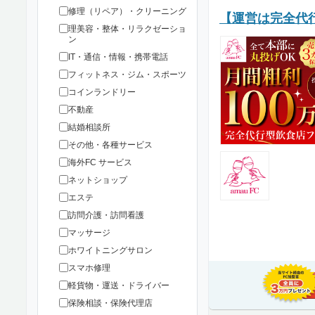
修理（リペア）・クリーニング
【運営は完全代行
理美容・整体・リラクゼーショ
ン
IT・通信・情報・携帯電話
フィットネス・ジム・スポーツ
コインランドリー
不動産
結婚相談所
その他・各種サービス
海外FC サービス
ネットショップ
エステ
訪問介護・訪問看護
マッサージ
ホワイトニングサロン
スマホ修理
軽貨物・運送・ドライバー
保険相談・保険代理店