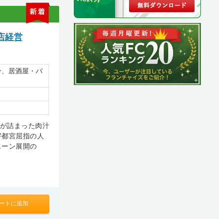
新
着
店経営
ン、居酒屋・バ
りが詰まった肉汁
宇都宮屈指の人
ェーン展開の
ートに追加