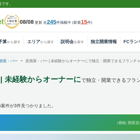
覧です。
08/08
245
15
更新
全
件掲載中
(
新着
件
)
予算
エリア
説明会
独立開業情報
FCラン
から探す
から探す
を探す
酒屋・バー
居酒屋・バー | 未経験からオーナーにで独立・開業できるフランチ
 | 未経験からオーナーに
で独立・開業できるフラ
の案件が3件見つかりました。
（横軸: 開業資金