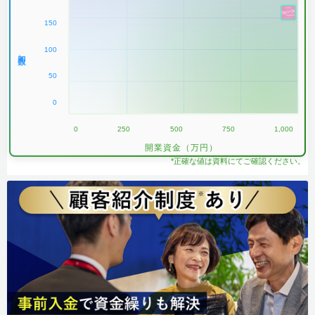
150
100
加盟数
50
0
0
250
500
750
1,000
開業資金（万円）
*正確な値は資料にてご確認ください。