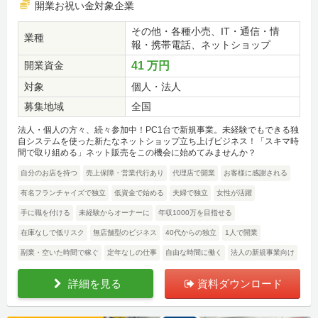
開業お祝い金対象企業
その他・各種小売、IT・通信・情
業種
報・携帯電話、ネットショップ
開業資金
41 万円
対象
個人・法人
募集地域
全国
法人・個人の方々、続々参加中！PC1台で新規事業。未経験でもできる独
自システムを使った新たなネットショップ立ち上げビジネス！「スキマ時
間で取り組める」ネット販売をこの機会に始めてみませんか？
自分のお店を持つ
売上保障・営業代行あり
代理店で開業
お客様に感謝される
有名フランチャイズで独立
低資金で始める
夫婦で独立
女性が活躍
手に職を付ける
未経験からオーナーに
年収1000万を目指せる
在庫なしで低リスク
無店舗型のビジネス
40代からの独立
1人で開業
副業・空いた時間で稼ぐ
定年なしの仕事
自由な時間に働く
法人の新規事業向け
詳細を見る
資料ダウンロード