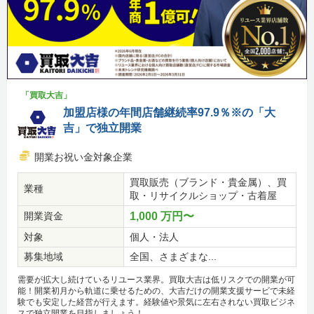
「買取大吉」
加盟店様の年間店舗継続率97.9％※の「大
吉」で独立開業
開業お祝い金対象企業
買取販売（ブランド・貴金属）、買
業種
取・リサイクルショップ・古着屋
開業資金
1,000 万円〜
対象
個人・法人
募集地域
全国、さまざまな...
需要が拡大し続けているリユース業界。買取大吉は低リスクでの開業が可
能！開業初月から軌道に乗せるための、大吉だけの開業支援サービで未経
験でも安定した経営が行えます。経験値や景気に左右されない買取ビジネ
スで独立開業を目指しましょう！