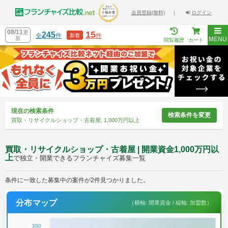
会員登録(無料)
|
ログイン
08/11
更
15
245
全
件
件
新着
新
MENU
閲覧履歴
カート
現在の検索条件
検索条件を変更
買取・リサイクルショップ・古着屋, 1,000万円以上
買取・リサイクルショップ・古着屋 | 開業資金1,000万円以
上
で独立・開業できるフランチャイズ募集一覧
条件に一致した募集中の案件が2件見つかりました。
分布マップ
（横軸: 開業資金 / 縦軸: 加盟数）
200