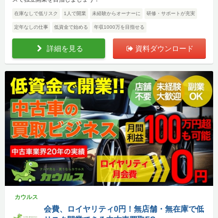
在庫なしで低リスク
1人で開業
未経験からオーナーに
研修・サポートが充実
定年なしの仕事
低資金で始める
年収1000万を目指せる
詳細を見る
資料ダウンロード
カウルス
会費、ロイヤリティ0円！無店舗・無在庫で低