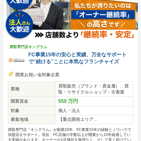
買取専門店キングラム
FC事業15年の安心と実績、万全なサポート
で“続ける”ことに本気なフランチャイズ
開業お祝い金対象企業
買取販売（ブランド・貴金属）、買
業種
取・リサイクルショップ・古着屋
開業資金
550 万円
対象
個人・法人
募集地域
【重点開発エリア...
買取専門店『キングラム』が創業20年、FC事業15年の経験とノウハウで
加盟店をサポート。現在、FC店舗の半数以上が開業から10年経過してい
る実績があります。オーナーが1店舗目を無理なく、そして長く続けてい