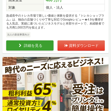
開業資金
400 万円
対象
個人・法人
急成長中のトレカ市場で新しい価値と体験を提供する『トレカショップラ
ム』は、独自の店舗づくりや丁寧な対応でGoogleレビュー★4.9を獲得す
る人気店。実績に基づいたビジネスモデルと本部サポートで、未経験者で
も月商1,000万円を狙えます。
法人の新規事業向け
詳細を見る
資料ダウンロード