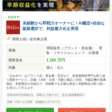
まねきや
未経験から即戦力オーナーに！AI鑑定×自由な
販路選択で、利益最大化を実現
開業お祝い金対象企業
買取販売（ブランド・貴金属）、買
業種
取・リサイクルショップ・古着屋
開業資金
1,360 万円
対象
個人・法人
『まねきや』はブランド品・貴金属・宝石など、高単価商材専門を取り扱
う買取サービス。店舗・LINE・出張・宅配と幅広く対応。AI鑑定機や真贋
保証、本部査定の仕組みで、未経験でも正確な査定と高額商品の取り扱い
を安心して行えます。
年収1000万を目指せる
在庫なしで低リスク
法人の新規事業向け
研修・サポートが充実
未経験からオーナーに