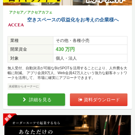
アクセア／アクセアカフェ
空きスペースの収益化をお考えの企業様へ
業種
その他・各種小売
開業資金
430 万円
対象
個人・法人
無人受付、自動決済が可能なBizSPOTを活用することにより、人件費を大
幅に削減。 アプリ会員9万人、Web会員42万人という強力な顧客ネットワ
ークを活用して、 市場に確実にアプローチできます。
未経験からオーナーに
詳細を見る
資料ダウンロード
新着