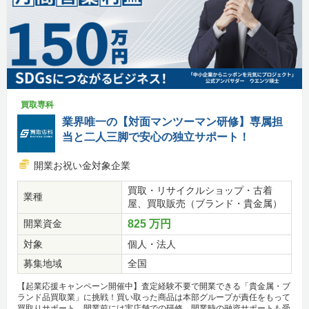
買取専科
業界唯一の【対面マンツーマン研修】専属担
当と二人三脚で安心の独立サポート！
開業お祝い金対象企業
買取・リサイクルショップ・古着
業種
屋、買取販売（ブランド・貴金属）
開業資金
825 万円
対象
個人・法人
募集地域
全国
【起業応援キャンペーン開催中】査定経験不要で開業できる「貴金属・ブ
ランド品買取業」に挑戦！買い取った商品は本部グループが責任をもって
買取りサポート。開業前には実店舗での研修、開業時の融資サポートも受