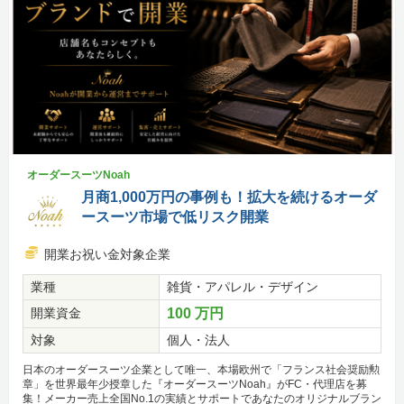
オーダースーツNoah
月商1,000万円の事例も！拡大を続けるオーダ
ースーツ市場で低リスク開業
開業お祝い金対象企業
業種
雑貨・アパレル・デザイン
開業資金
100 万円
対象
個人・法人
日本のオーダースーツ企業として唯一、本場欧州で「フランス社会奨励勲
章」を世界最年少授章した『オーダースーツNoah』がFC・代理店を募
集！メーカー売上全国No.1の実績とサポートであなたのオリジナルブラン