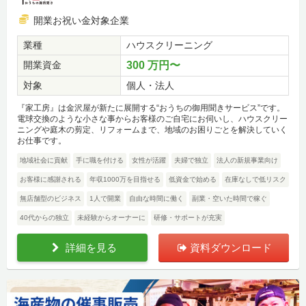
開業お祝い金対象企業
業種
ハウスクリーニング
開業資金
300 万円〜
対象
個人・法人
『家工房』は金沢屋が新たに展開する“おうちの御用聞きサービス”です。
電球交換のような小さな事からお客様のご自宅にお伺いし、ハウスクリー
ニングや庭木の剪定、リフォームまで、地域のお困りごとを解決していく
お仕事です。
地域社会に貢献
手に職を付ける
女性が活躍
夫婦で独立
法人の新規事業向け
お客様に感謝される
年収1000万を目指せる
低資金で始める
在庫なしで低リスク
無店舗型のビジネス
1人で開業
自由な時間に働く
副業・空いた時間で稼ぐ
40代からの独立
未経験からオーナーに
研修・サポートが充実
詳細を見る
資料ダウンロード