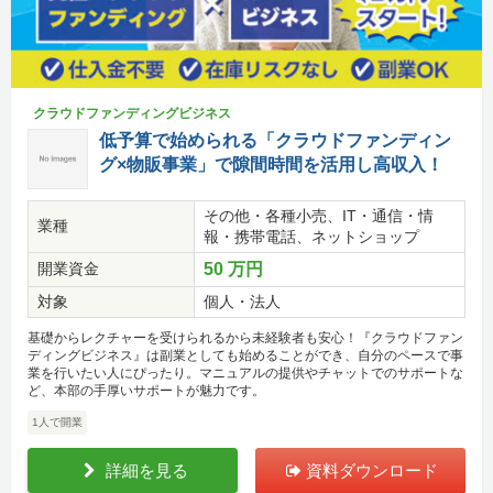
クラウドファンディングビジネス
低予算で始められる「クラウドファンディン
グ×物販事業」で隙間時間を活用し高収入！
その他・各種小売、IT・通信・情
業種
報・携帯電話、ネットショップ
開業資金
50 万円
対象
個人・法人
基礎からレクチャーを受けられるから未経験者も安心！『クラウドファン
ディングビジネス』は副業としても始めることができ、自分のペースで事
業を行いたい人にぴったり。マニュアルの提供やチャットでのサポートな
ど、本部の手厚いサポートが魅力です。
1人で開業
詳細を見る
資料ダウンロード