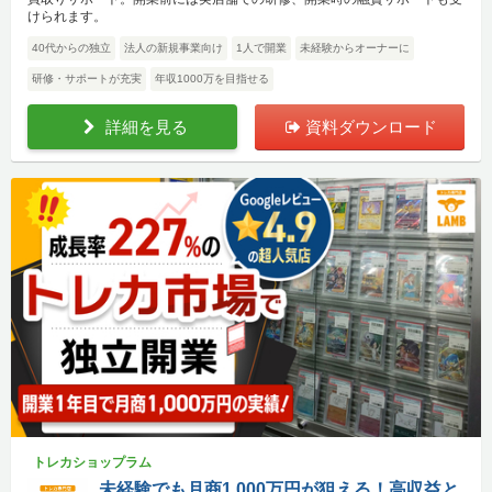
けられます。
40代からの独立
法人の新規事業向け
1人で開業
未経験からオーナーに
研修・サポートが充実
年収1000万を目指せる
詳細を見る
資料ダウンロード
トレカショップラム
未経験でも月商1,000万円が狙える！高収益と