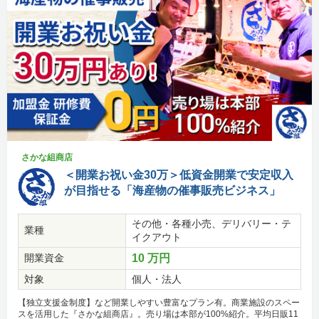
さかな組商店
＜開業お祝い金30万＞低資金開業で安定収入
が目指せる「海産物の催事販売ビジネス」
その他・各種小売、デリバリー・テ
業種
イクアウト
開業資金
10 万円
対象
個人・法人
【独立支援金制度】など開業しやすい豊富なプラン有。商業施設のスペー
スを活用した『さかな組商店』。売り場は本部が100%紹介。平均日販11