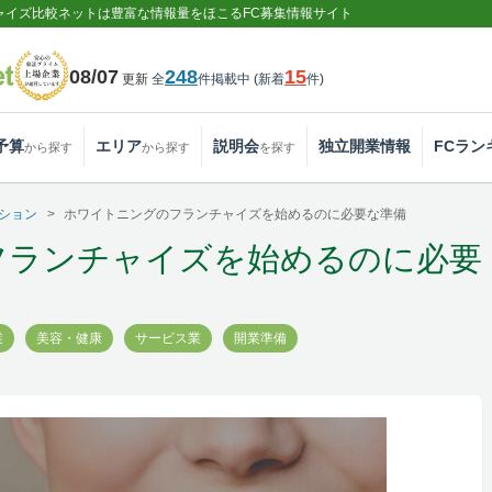
ャイズ比較ネットは豊富な情報量をほこるFC募集情報サイト
08/07
248
15
更新
全
件掲載中
(
新着
件
)
予算
エリア
説明会
独立開業情報
FCラン
から探す
から探す
を探す
ション
ホワイトニングのフランチャイズを始めるのに必要な準備
フランチャイズを始めるのに必要
業
美容・健康
サービス業
開業準備