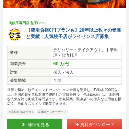
肉餃子専門店 包王Paou
【費用負担0円プランも】20年以上数々の受賞
と実績！人気餃子店がライセンス店募集
デリバリー・テイクアウト、中華料
業種
理・台湾料理
開業資金
60 万円
対象
個人・法人
募集地域
全国
世界で初めて餃子でモンドセレクション金賞を受賞し、TV取材200回以
上、全国の餃子名店対決で優勝した実績を持つ『包王paou』は、圧倒的
な人気を誇る肉餃子専門店です。新規開業、既存店への導入など用途も幅
広く、自由なスタイルで開業できます。
お客様に感謝される
未経験からオーナーに
詳細を見る
資料ダウンロード