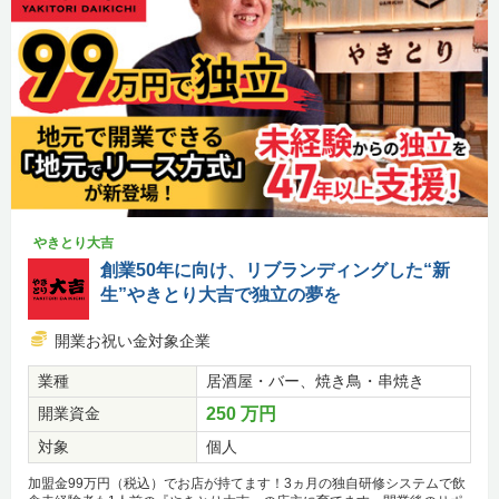
やきとり大吉
創業50年に向け、リブランディングした“新
生”やきとり大吉で独立の夢を
開業お祝い金対象企業
業種
居酒屋・バー、焼き鳥・串焼き
開業資金
250 万円
対象
個人
加盟金99万円（税込）でお店が持てます！3ヵ月の独自研修システムで飲