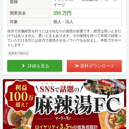
業種
イーツ
開業資金
350 万円
対象
個人・法人
自分で店舗経営を行うにはそれなりの覚悟が必要です。経営は良いときだ
けではありません。悪いときもあります。その覚悟を持って本気で頑張っ
ていただける方には全力で成功させるノウハウをお伝えし、本気でサポー
トします！
低資金で始める
詳細を見る
資料ダウンロード