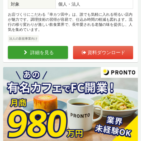
対象
個人・法人
お店づくりにこだわる『串カツ田中』は、誰でも気軽に入れる明るい店内
が魅力です。調理技術の習得が容易で、仕込み時間の軽減も図れます。流
行の移り変わりが激しい飲食業界で、長年愛される老舗の味を提供し、人
気を集めています。
法人の新規事業向け
詳細を見る
資料ダウンロード