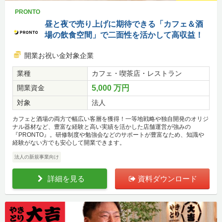
PRONTO
昼と夜で売り上げに期待できる「カフェ＆酒
場の飲食空間」で二面性を活かして高収益！
開業お祝い金対象企業
業種
カフェ・喫茶店・レストラン
開業資金
5,000 万円
対象
法人
カフェと酒場の両方で幅広い客層を獲得！一等地戦略や独自開発のオリジ
ナル器材など、豊富な経験と高い実績を活かした店舗運営が強みの
『PRONTO』。研修制度や勉強会などのサポートが豊富なため、知識や
経験がない方でも安心して開業できます。
法人の新規事業向け
詳細を見る
資料ダウンロード