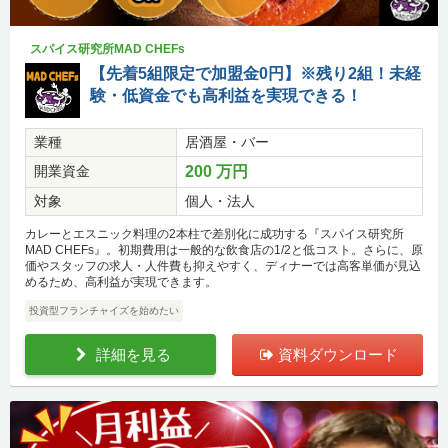
スパイス研究所MAD CHEFs
【先着5組限定で加盟金0円】※残り2組！未経
験・低資金でも高利益を実現できる！
業種
居酒屋・バー
開業資金
200 万円
対象
個人・法人
カレーとエスニック料理の2本柱で差別化に成功する『スパイス研究所
MAD CHEFs』。初期費用は一般的な飲食店の1/2と低コスト。さらに、原
価やスタッフの求人・人件費も抑えやすく、ディナーでは高客単価が見込
めるため、高利益が実現できます。
投資型フランチャイズを始めたい
詳細を見る
資料ダウンロード