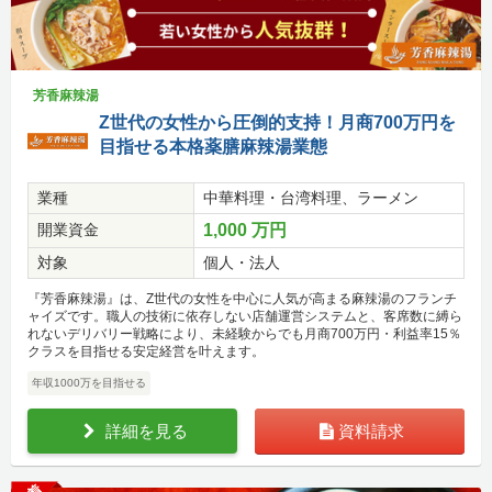
芳香麻辣湯
Z世代の女性から圧倒的支持！月商700万円を
目指せる本格薬膳麻辣湯業態
業種
中華料理・台湾料理、ラーメン
開業資金
1,000 万円
対象
個人・法人
『芳香麻辣湯』は、Z世代の女性を中心に人気が高まる麻辣湯のフランチ
ャイズです。職人の技術に依存しない店舗運営システムと、客席数に縛ら
れないデリバリー戦略により、未経験からでも月商700万円・利益率15％
クラスを目指せる安定経営を叶えます。
年収1000万を目指せる
詳細を見る
資料請求