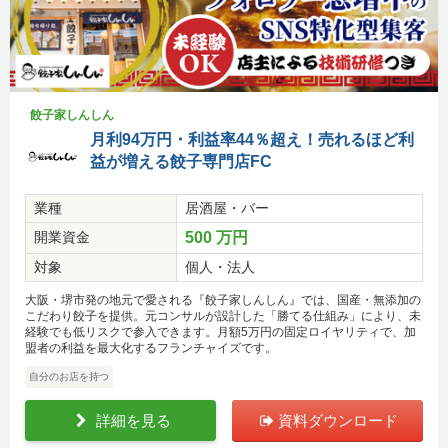
餃子家しんしん
月利94万円・利益率44％超え！売れるほど利
益が増える餃子専門店FC
業種
居酒屋・バー
開業資金
500 万円
対象
個人・法人
大阪・堺市発の地元で愛される『餃子家しんしん』では、国産・無添加の
こだわり餃子を提供。元コンサルが設計した「勝てる仕組み」により、未
経験でも低リスクで参入できます。月額5万円の固定ロイヤリティで、加
盟者の利益を最大化するフランチャイズです。
自分のお店を持つ
詳細を見る
資料ダウンロード