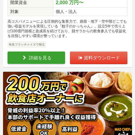
開業資金
2,000 万円〜
対象
個人・法人
高コスパメニューによる圧倒的な集客力で、路面・地下・空中階どこでも
強い収益モデルを実現している『餃子のかっちゃん』。設立5年で売り上
げ100億円規模と急成長を続けており、脱サラからの飲食参入でも収益化
を目指しやすい環境が整っています。
有名フランチャイズで独立
詳細を見る
資料ダウンロード