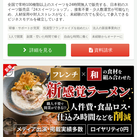
全国で常時100種類以上のスイーツを24時間無人で販売する、日本初のス
イーツ販売店『24スイーツショップ』。接客不要・少人数運営が可能なた
め、人材採用や対人ストレスがなく、未経験の方でも安心して参入できる
ビジネスモデルを確立しています。
研修・サポートが充実
投資型フランチャイズを始めたい
法人の新規事業向け
1人で開業
副業・空いた時間で稼ぐ
自由な時間に働く
未経験からオーナーに
詳細を見る
資料請求
新着