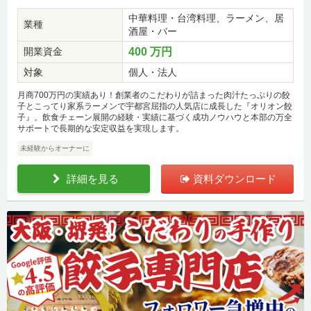
中華料理・台湾料理、ラーメン、居
業種
酒屋・バー
開業資金
400 万円
対象
個人・法人
月商700万円の実績あり！創業者のこだわりが詰まった肉汁たっぷりの餃
子とこってり家系ラーメンで宇都宮屈指の人気店に成長した『オリオン餃
子』。飲食チェーン展開の経験・実績に基づく成功ノウハウと本部の万全
サポートで長期的な安定収益を実現します。
未経験からオーナーに
詳細を見る
資料ダウンロード