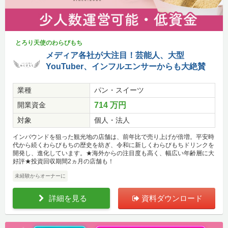
とろり天使のわらびもち
メディア各社が大注目！芸能人、大型
YouTuber、インフルエンサーからも大絶賛
業種
パン・スイーツ
開業資金
714 万円
対象
個人・法人
インバウンドを狙った観光地の店舗は、前年比で売り上げが倍増。平安時
代から続くわらびもちの歴史を紡ぎ、令和に新しくわらびもちドリンクを
開発し、進化しています。★海外からの注目度も高く、幅広い年齢層に大
好評★投資回収期間2ヵ月の店舗も！
未経験からオーナーに
詳細を見る
資料ダウンロード