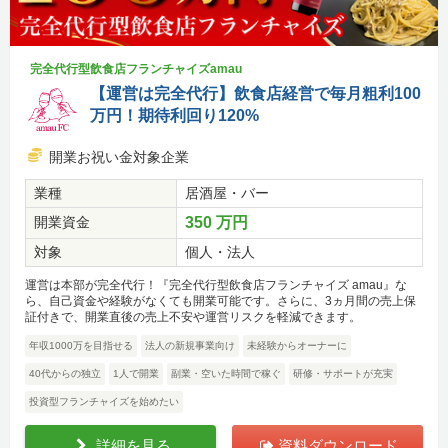
完全代行型飲食店フランチャイズamau
【運営は完全代行】飲食店経営で毎月粗利100
万円！期待利回り120%
開業お祝い金対象企業
業種
居酒屋・バー
開業資金
350 万円
対象
個人・法人
運営は本部が完全代行！『完全代行型飲食店フランチャイズ amau』な
ら、自己資金や経験がなくても開業可能です。さらに、3ヵ月間の売上保
証付きで、開業直後の売上不安や運営リスクを軽減できます。
年収1000万を目指せる
法人の新規事業向け
未経験からオーナーに
40代からの独立
1人で開業
副業・空いた時間で稼ぐ
研修・サポートが充実
投資型フランチャイズを始めたい
詳細を見る
資料ダウンロード