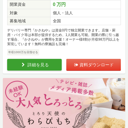
開業資金
0 万円
対象
個人・法人
募集地域
全国
デリバリー専門『かさねや』は資金0円で独立開業できます。店舗・厨
房・バイク等は本部が提供するため、1人開業も可能。開業の際に引っ越
す場合、『かさねや』が費用を支援！オーナー様8割が月収98万円以上を
実現しています！無料の寮施設も完備！
年収1000万を目指せる
詳細を見る
資料ダウンロード