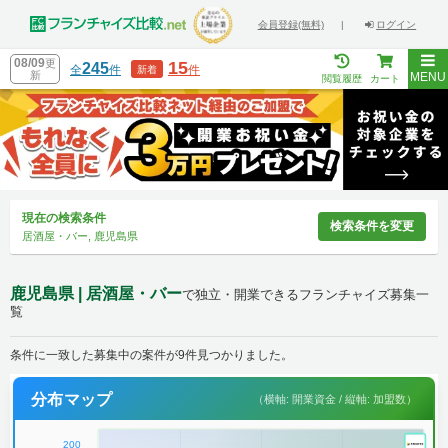
会員登録(無料)
|
ログイン
08/09
更
15
245
全
件
件
新着
新
MENU
閲覧履歴
カート
現在の検索条件
検索条件を変更
居酒屋・バー, 鹿児島県
鹿児島県 | 居酒屋・バー
で独立・開業できるフランチャイズ募集一
覧
条件に一致した募集中の案件が9件見つかりました。
分布マップ
（横軸: 開業資金 / 縦軸: 加盟数）
200