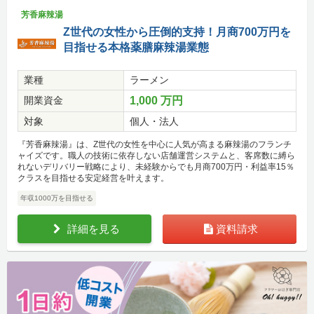
芳香麻辣湯
Z世代の女性から圧倒的支持！月商700万円を
目指せる本格薬膳麻辣湯業態
業種
ラーメン
開業資金
1,000 万円
対象
個人・法人
『芳香麻辣湯』は、Z世代の女性を中心に人気が高まる麻辣湯のフランチ
ャイズです。職人の技術に依存しない店舗運営システムと、客席数に縛ら
れないデリバリー戦略により、未経験からでも月商700万円・利益率15％
クラスを目指せる安定経営を叶えます。
年収1000万を目指せる
詳細を見る
資料請求