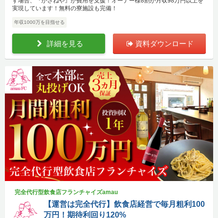
す場合、『かさねや』が費用を支援！オーナー様8割が月収98万円以上を
実現しています！無料の寮施設も完備！
年収1000万を目指せる
詳細を見る
資料ダウンロード
完全代行型飲食店フランチャイズamau
【運営は完全代行】飲食店経営で毎月粗利100
万円！期待利回り120%