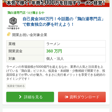
鶏白湯専門店 つけ麺まるや
自己資金360万円！今話題の「鶏白湯専門店」
で飲食独立の夢を叶えよう！
開業お祝い金対象企業
業種
ラーメン
開業資金
360 万円
対象
個人・法人
ラーメンの市場規模が5000億円を超えるなか、業界の人気と注目度を上
げている「鶏白湯」ビジネス。低資金・未経験・少数精鋭で開業でき、投
資回収までが早いのが魅力。今まさに先行者メリットを享受できる絶好の
タイミングです！
低資金で始める
詳細を見る
資料ダウンロード