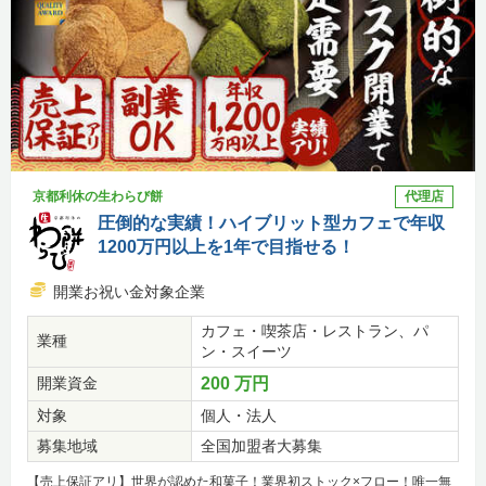
京都利休の生わらび餅
代理店
圧倒的な実績！ハイブリット型カフェで年収
1200万円以上を1年で目指せる！
開業お祝い金対象企業
カフェ・喫茶店・レストラン、パ
業種
ン・スイーツ
開業資金
200 万円
対象
個人・法人
募集地域
全国加盟者大募集
【売上保証アリ】世界が認めた和菓子！業界初ストック×フロー！唯一無