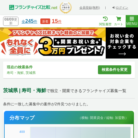
会員登録(無料)
|
ログイン
08/09
更
15
245
全
件
件
新着
新
MENU
閲覧履歴
カート
現在の検索条件
検索条件を変更
寿司・海鮮, 茨城県
茨城県 | 寿司・海鮮
で独立・開業できるフランチャイズ募集一覧
条件に一致した募集中の案件が2件見つかりました。
分布マップ
（横軸: 開業資金 / 縦軸: 加盟数）
400