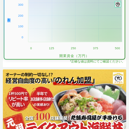
300
200
加盟数
100
0
0
125
250
375
500
開業資金（万円）
*正確な値は資料にてご確認ください。