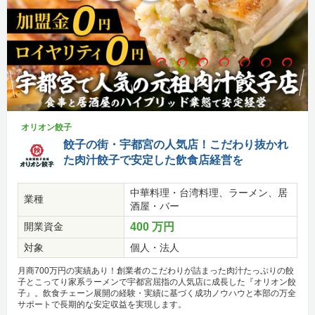
オリオン餃子
餃子の街・宇都宮の人気店！こだわり抜かれ
た肉汁餃子で安定した飲食店経営を
中華料理・台湾料理、ラーメン、居
業種
酒屋・バー
開業資金
400 万円
対象
個人・法人
月商700万円の実績あり！創業者のこだわりが詰まった肉汁たっぷりの餃
子とこってり家系ラーメンで宇都宮屈指の人気店に成長した『オリオン餃
子』。飲食チェーン展開の経験・実績に基づく成功ノウハウと本部の万全
サポートで長期的な安定収益を実現します。