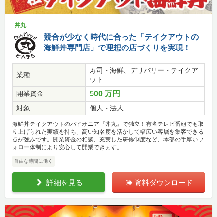
丼丸
競合が少なく時代に合った「テイクアウトの
海鮮丼専門店」で理想の店づくりを実現！
寿司・海鮮、デリバリー・テイクア
業種
ウト
開業資金
500 万円
対象
個人・法人
海鮮丼テイクアウトのパイオニア『丼丸』で独立！有名テレビ番組でも取
り上げられた実績を持ち、高い知名度を活かして幅広い客層を集客できる
点が強みです。開業資金の相談、充実した研修制度など、本部の手厚いフ
ォロー体制により安心して開業できます。
自由な時間に働く
詳細を見る
資料ダウンロード