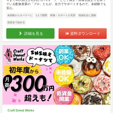
今まで30人以上が社内から FCオーナーとして独立！現場を誰よりも知っ
ている配食産業の「プロ」たちが、全力でサポートするので、未経験でも
安心。
未経験からオーナーに
1人で開業
研修・サポートが充実
地域社会に貢献
低資金で始める
詳細を見る
資料ダウンロード
Craft Donut Works