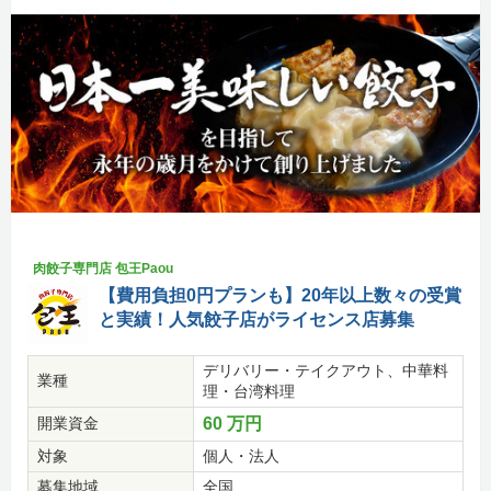
肉餃子専門店 包王Paou
【費用負担0円プランも】20年以上数々の受賞
と実績！人気餃子店がライセンス店募集
デリバリー・テイクアウト、中華料
業種
理・台湾料理
開業資金
60 万円
対象
個人・法人
募集地域
全国