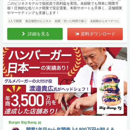
二のビジネスモデルで低投資で高利益を実現。未経験でも簡単に開業可
能！圧倒的な低リスク開業で安定需要。本部サポートも手厚く、店舗開業
やマーケティングも支援します！
1人で開業
無店舗型のビジネス
副業・空いた時間で稼ぐ
未経験からオーナーに
詳細を見る
資料ダウンロード
Burger Big Bang. pj
開業1年目から年間売上4,800万円が狙える