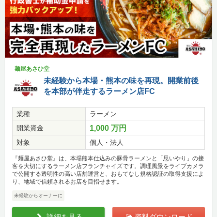
麺屋あさひ堂
未経験から本場・熊本の味を再現。開業前後
を本部が伴走するラーメン店FC
業種
ラーメン
開業資金
1,000 万円
対象
個人・法人
『麺屋あさひ堂』は、本場熊本仕込みの豚骨ラーメンと「思いやり」の接
客を大切にするラーメン店フランチャイズです。調理風景をライブカメラ
で公開する透明性の高い店舗運営と、おもてなし規格認証の取得支援によ
り、地域で信頼されるお店を目指せます。
未経験からオーナーに
詳細を見る
資料ダウンロード