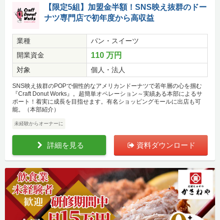
【限定5組】加盟金半額！SNS映え抜群のドー
ナツ専門店で初年度から高収益
業種
パン・スイーツ
開業資金
110 万円
対象
個人・法人
SNS映え抜群のPOPで個性的なアメリカンドーナツで若年層の心を掴む
『Craft Donut Works』。超簡単オペレーション～実績ある本部によるサ
ポート！着実に成長を目指せます。有名ショッピングモールに出店も可
能。（本部紹介）
未経験からオーナーに
詳細を見る
資料ダウンロード