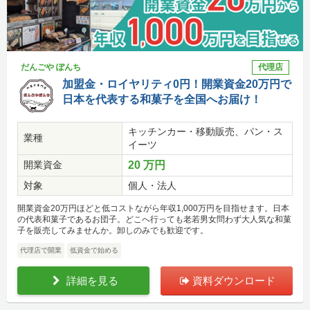
だんごや ぽんち
代理店
加盟金・ロイヤリティ0円！開業資金20万円で
日本を代表する和菓子を全国へお届け！
キッチンカー・移動販売、パン・ス
業種
イーツ
開業資金
20 万円
対象
個人・法人
開業資金20万円ほどと低コストながら年収1,000万円を目指せます。日本
の代表和菓子であるお団子。どこへ行っても老若男女問わず大人気な和菓
子を販売してみませんか。卸しのみでも歓迎です。
代理店で開業
低資金で始める
詳細を見る
資料ダウンロード