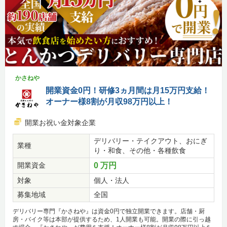
かさねや
開業資金0円！研修3ヵ月間は月15万円支給！
オーナー様8割が月収98万円以上！
開業お祝い金対象企業
デリバリー・テイクアウト、おにぎ
業種
り・和食、その他・各種飲食
開業資金
0 万円
対象
個人・法人
募集地域
全国
デリバリー専門『かさねや』は資金0円で独立開業できます。店舗・厨
房・バイク等は本部が提供するため、1人開業も可能。開業の際に引っ越