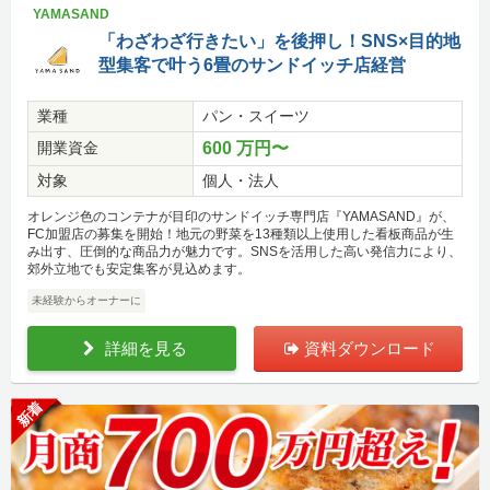
YAMASAND
「わざわざ行きたい」を後押し！SNS×目的地
型集客で叶う6畳のサンドイッチ店経営
業種
パン・スイーツ
開業資金
600 万円〜
対象
個人・法人
オレンジ色のコンテナが目印のサンドイッチ専門店『YAMASAND』が、
FC加盟店の募集を開始！地元の野菜を13種類以上使用した看板商品が生
み出す、圧倒的な商品力が魅力です。SNSを活用した高い発信力により、
郊外立地でも安定集客が見込めます。
未経験からオーナーに
詳細を見る
資料ダウンロード
新着