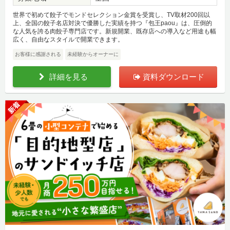
世界で初めて餃子でモンドセレクション金賞を受賞し、TV取材200回以
上、全国の餃子名店対決で優勝した実績を持つ『包王paou』は、圧倒的
な人気を誇る肉餃子専門店です。新規開業、既存店への導入など用途も幅
広く、自由なスタイルで開業できます。
お客様に感謝される
未経験からオーナーに
詳細を見る
資料ダウンロード
新着