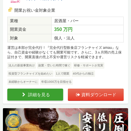
開業お祝い金対象企業
業種
居酒屋・バー
開業資金
350 万円
対象
個人・法人
運営は本部が完全代行！『完全代行型飲食店フランチャイズ amau』な
ら、自己資金や経験がなくても開業可能です。さらに、3ヵ月間の売上保
証付きで、開業直後の売上不安や運営リスクを軽減できます。
法人の新規事業向け
副業・空いた時間で稼ぐ
研修・サポートが充実
投資型フランチャイズを始めたい
1人で開業
40代からの独立
未経験からオーナーに
年収1000万を目指せる
詳細を見る
資料ダウンロード