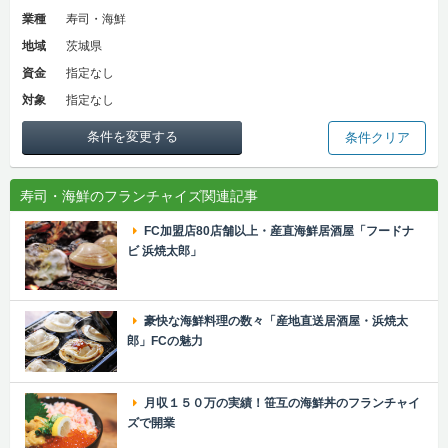
業種
寿司・海鮮
地域
茨城県
資金
指定なし
対象
指定なし
条件を変更する
条件クリア
寿司・海鮮のフランチャイズ関連記事
FC加盟店80店舗以上・産直海鮮居酒屋「フードナ
ビ 浜焼太郎」
豪快な海鮮料理の数々「産地直送居酒屋・浜焼太
郎」FCの魅力
月収１５０万の実績！笹互の海鮮丼のフランチャイ
ズで開業